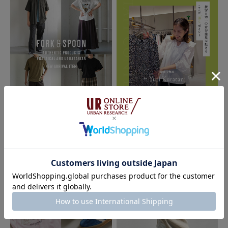
とじる
2026.07.21
2026.07.21
FORK&SPOON - new arrival item｜
URBAN RESEARCH
DOORS
接客日本一の倉谷侑里が教える「こ
こが推しポイント」