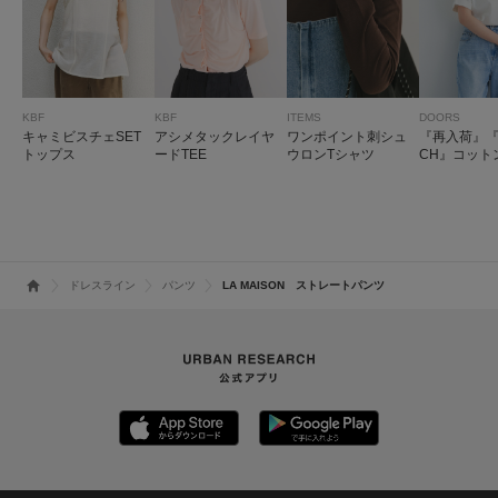
KBF
KBF
ITEMS
DOORS
キャミビスチェSET
アシメタックレイヤ
ワンポイント刺シュ
『再入荷』『U
トップス
ードTEE
ウロンTシャツ
CH』コット
スリーブプ
ー
ドレスライン
パンツ
LA MAISON ストレートパンツ