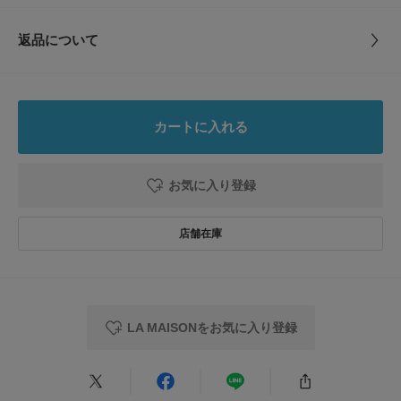
サイズ
36,38
サイズガイド
トルソーボディーサイズ
返品について
素材
表地 : ポリエステル100%
レビュー
裏地 : ポリエステル100%
とじる
4.5
原産国
中国
カートに入れる
2
レビュー件数：
件
洗濯表記
※詳しい洗濯方法については、商品の品質表示タグ
をご覧ください
お気に入り登録
詳しい洗濯方法については、商品の品質表示タグを
★
5
(1)
ご覧ください
★
4
(1)
洗濯表示について
商品の取り扱いについて
★
3
(0)
★
2
カテゴリ
ドレスライン
パンツ
(0)
LA MAISONをお気に入り登録
★
1
(0)
タイプ
WOMEN
サイズ感
小さい
大きい
とじる