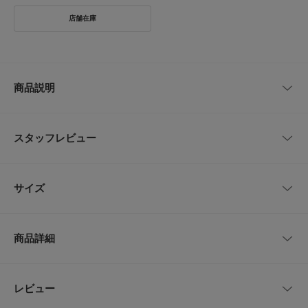
商品説明
LA MAISON(ラ メゾン)
大人の女性のワードローブ欠かせないベーシックでシーズンレスなドレスラ
スタッフレビュー
イン。 デイリーにも使えて、コーディネートによって仕事やパーティまで
幅広い用途で提案します。
レビューはありません。
▼お気に入り登録のおすすめ▼
サイズ
お気に入り登録商品は、マイページにて現在の価格情報や在庫状況の確認が
可能です。
お買い物リストの管理に是非ご利用下さい。
サイズ
ウエスト
ヒップ
股上
股下
もも周り
商品詳細
とじる
36
62cm
約82cm
32cm
69cm
約58cm
38
64cm
約84cm
32cm
70cm
約60cm
品番
M103094-UL04
レビュー
とじる