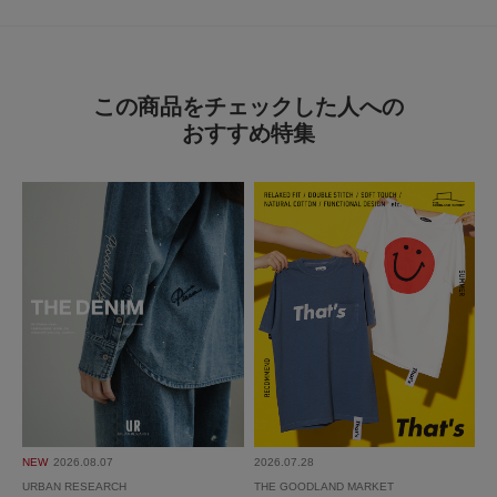
使いやすさ
悪い
良い
この商品をチェックした人への
おすすめ特集
絞り込み
表示：新しい順
2026.3.24
購入して良かったです
色：ベイクベージュ
/
サイズ：38
no name
履きやすく、色味は迷いましたが、思った以上に合わせ易く、いい感じのく
すみカラーだと思います。下に着用するものによっては、生地がまとわりつ
NEW
2026.08.07
2026.07.28
くため、静電気防止のスプレーが要ります。
URBAN RESEARCH
THE GOODLAND MARKET