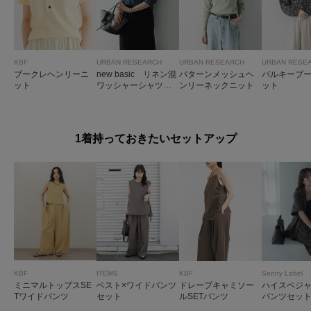
KBF
URBAN RESEARCH
URBAN RESEARCH
URBAN RESE
ブークレヘンリーニ
new basic リネン混
パターンメッシュヘ
バルキーブ
ット
ワッシャーシャツカ
ンリーネックニット
ット
ラーニット
1着持っておきたいセットアップ
KBF
ITEMS
KBF
Sonny Label
ミニマルトップスSE
ベスト×ワイドパンツ
ドレープキャミソー
ハイスペジ
Tワイドパンツ
セット
ルSETパンツ
パンツセッ