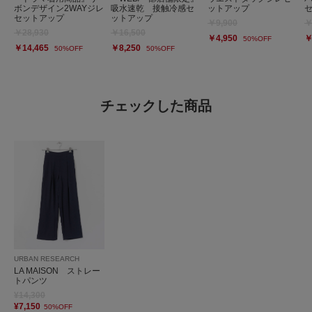
ボンデザイン2WAYジレ
吸水速乾 接触冷感セ
ットアップ
セットアップ
ットアップ
￥9,900
￥
￥28,930
￥16,500
￥4,950
￥
50%OFF
￥14,465
￥8,250
50%OFF
50%OFF
チェックした商品
URBAN RESEARCH
LA MAISON ストレー
トパンツ
¥14,300
¥7,150
50%OFF