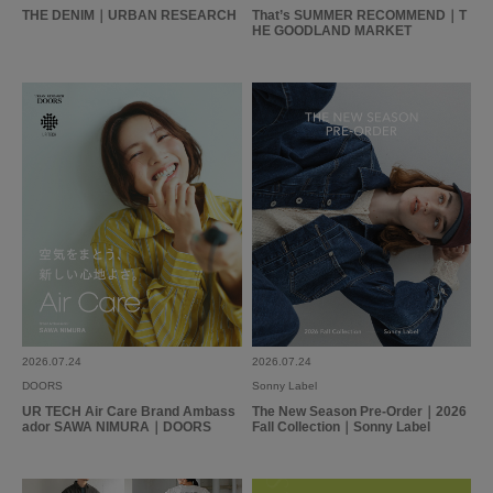
THE DENIM｜URBAN RESEARCH
That’s SUMMER RECOMMEND｜T
参考になった
0
Like!
0
HE GOODLAND MARKET
2021.9.20
セットアップで買いま…
色：ダークネイビー
/
サイズ：38
礼
性別:
女性
身長:
156～160cm
体型:
ふつう
シーン
:プライベート,仕事
サイズ感
:ちょうど良い
使いやすさ
:良い
セットアップで買いました。セットアップできるお洋服はどうしても揃えて
2026.07.24
2026.07.24
しまいたくなる習性があります。シンプルなラインできちんと感が出ます。
DOORS
Sonny Label
UR TECH Air Care Brand Ambass
The New Season Pre-Order｜2026
参考になった
0
Like!
0
ador SAWA NIMURA｜DOORS
Fall Collection｜Sonny Label