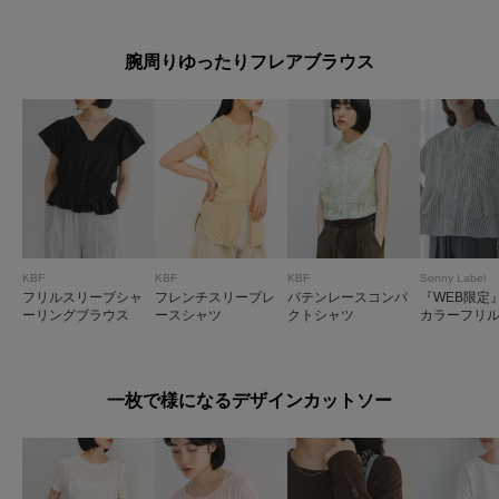
腕周りゆったりフレアブラウス
KBF
KBF
KBF
Sonny Label
フリルスリーブシャ
フレンチスリーブレ
バテンレースコンパ
『WEB限定
ーリングブラウス
ースシャツ
クトシャツ
カラーフリ
イプ半袖シ
一枚で様になるデザインカットソー