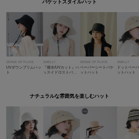
バケットスタイルハット
SENSE OF PLACE
SMELLY
SENSE OF PLACE
SMELLY
UVダウンブリムハッ
『撥水/UVカット』ハ
ペーパーシートバケ
ドットペー
ト
ッスイドロストバケ
ットハット
ットハット
ットハット
ナチュラルな雰囲気を楽しむハット