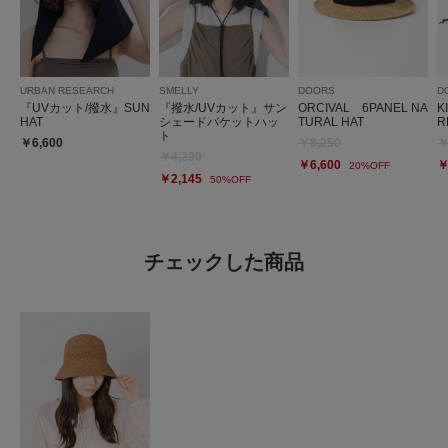
URBAN RESEARCH
SMELLY
DOORS
D
『UVカット/撥水』SUN
『撥水/UVカット』サン
ORCIVAL 6PANEL NA
K
HAT
シェードバケットハッ
TURAL HAT
R
ト
￥6,600
￥8,250
￥
￥4,290
￥6,600
￥
20%OFF
￥2,145
50%OFF
チェックした商品