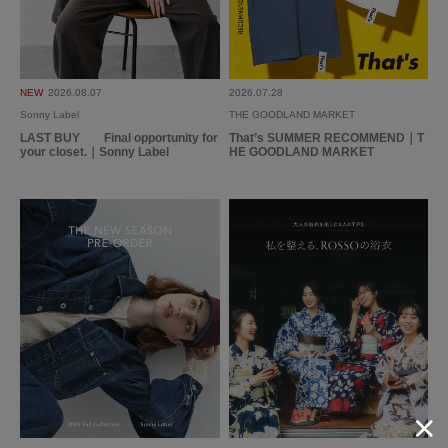
NEW
2026.08.07
2026.07.28
Sonny Label
THE GOODLAND MARKET
LAST BUY Final opportunity for
That’s SUMMER RECOMMEND｜T
your closet.｜Sonny Label
HE GOODLAND MARKET