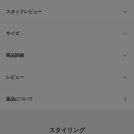
CONTROL FREAK定番のラフィアバケットハット。柔軟性に富んでいて、
使う程しなやかになるのが特徴のラフィア素材。コーディネートの幅広く、
スタッフレビュー
涼しげなハットは、普段使いはもちろん、旅行先にもぴったりです。
"CONTROL FREAK(コントロールフリーク)"CASUAL , DAILY & TREND
レビューはありません。
ベーシックも、トレンドもどちらも自分らしく取り入れられるカジュアルス
サイズ
タイルが好きな全ての方に向けて心地よく、デイリーに使えるアイテムを提
案します。
サイズ
頭周り
高さ
つば
【2025 Spring/Summer】【25SS】
商品詳細
one
58cm
12cm
7cm
※この商品は、摩擦や汗、雨などの使用条件等により、色落ちや他の物への
色移りの可能性がございますのでご注意ください。
※商品によって、性質上ご使用の際衣類等を痛めることがあります。引っか
品番
LWA5-244-121715
レビュー
サイズガイド
とじる
かり等お取り扱いにはご注意ください。
トルソーボディーサイズ
※その他お取り扱いに関しましては、商品に付属のアテンションタグをご覧
サイズ
one
ください。
とじる
返品について
※商品画像は、光の当たり具合やパソコンなどの閲覧環境により、実際の色
素材
ラフィア
味と異なって見える場合がございます。予めご了承ください。
レビュー
※商品の色味の目安は、商品単体の画像をご参照ください。
原産国
中国
▼お気に入り登録のおすすめ▼
0.0
お気に入り登録商品は、マイページにて現在の価格情報や在庫状況の確認が
スタイリング
可能です。
洗濯表記
※詳しい洗濯方法については、商品の品質表示タグ