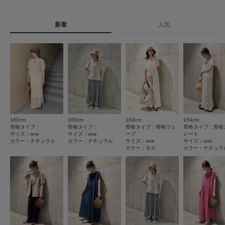
0
お買い物リストの管理に是非ご利用下さい。
レビュー件数：
件
をご覧ください
詳しい洗濯方法については、商品の品質表示タグを
新着
人気
ご覧ください
とじる
★
5
(0)
洗濯表示について
★
4
(0)
商品の取り扱いについて
★
3
(0)
カテゴリ
帽子
ハット
★
2
(0)
タイプ
WOMEN
★
1
(0)
160cm
165cm
163cm
154cm
骨格タイプ：
骨格タイプ：
骨格タイプ：骨格ウェ
骨格タイプ：骨格
とじる
サイズ：one
サイズ：one
ーブ
レート
カラー：ナチュラル
カラー：ナチュラル
サイズ：one
サイズ：one
レビューはありません。
カラー：モカ
カラー：ナチュラ