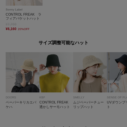
Sonny Label
CONTROL FREAK ラ
フィアバケットハット
¥7,700
¥6,160
20%OFF
サイズ調整可能なハット
DOORS
KBF
SMELLY
SENSE OF PL
ペーパーキリカエバ
CONTROL FREAK
ムジペーパーチュー
UVダウンブ
ケハ
透かしサーモハット
リップハット
ト