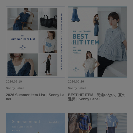
2026.07.10
2026.06.26
Sonny Label
Sonny Label
2026 Summer Item List｜Sonny La
BEST HIT ITEM 間違いない、夏の
bel
選択｜Sonny Label