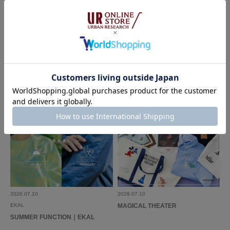
2026.07.24
2026.07.17
Sonny Label
ROSSO
The New Season Pre-Order｜2026
私を整える、ROSSOの浴衣。―大人
Fall Collection｜Sonny Label
の浴衣を楽しむ、4人のTIPS―｜RO
SSO
2026.07.10
2026.07.10
EKAL
MAGICAL THEATER
SUMMER FUNCTION｜EKAL