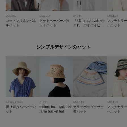
DOORS
SMELLY
かぐれ
SMELLY
コットンリネンパネ
ドットペーパーバケ
『別注』saravah×か
マルチカラ
ルハット
ットハット
ぐれ バオパイピン
ーハット
グ3WAYハット
シンプルデザインのハット
Sonny Label
かぐれ
SMELLY
SMELLY
折り畳みペーパーハ
mature ha. sukashi
カラーボーダーサー
マルチカラ
ット
raffia bucket hat
モハット
ーハット