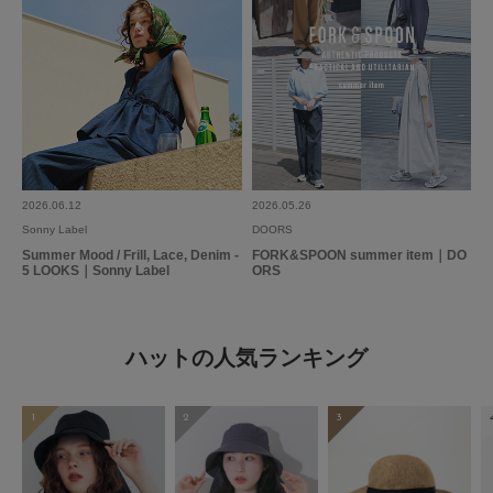
2026.06.12
2026.05.26
Sonny Label
DOORS
Summer Mood / Frill, Lace, Denim -
FORK&SPOON summer item｜DO
5 LOOKS｜Sonny Label
ORS
ハットの人気ランキング
1
2
3