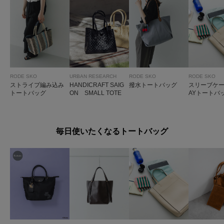
RODE SKO
URBAN RESEARCH
RODE SKO
RODE SKO
ストライプ編み込み
HANDICRAFT SAIG
撥水トートバッグ
スリーブケー
トートバッグ
ON SMALL TOTE
AYトートバ
毎日使いたくなるトートバッグ