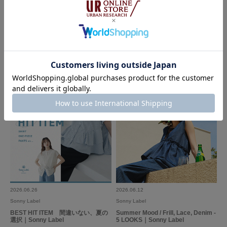
2026.07.10
2026.07.10
Sonny Label
MAGICAL THEATER
2026 Summer Item List｜Sonny La
bel
2026.06.26
2026.06.12
Sonny Label
Sonny Label
BEST HIT ITEM 間違いない、夏の
Summer Mood / Frill, Lace, Denim -
選択｜Sonny Label
5 LOOKS｜Sonny Label