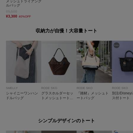
メッシュトライアング
ルバッグ
¥5,500
¥3,300
40%OFF
収納力が自慢！大容量トート
SMELLY
RODE SKO
RODE SKO
RODE SKO
シャイニーワンハン
グラスホルダーセッ
『雑材』メッシュト
別注/Disne
ドルバッグ
トメッシュトートバ
ートバッグ
ス付トート
ッグ
シンプルデザインのトート