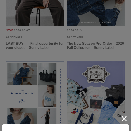
とじる
NEW
2026.08.07
2026.07.24
Sonny Label
Sonny Label
LAST BUY Final opportunity for
The New Season Pre-Order｜2026
your closet.｜Sonny Label
Fall Collection｜Sonny Label