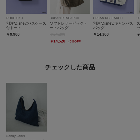
RODE SKO
URBAN RESEARCH
URBAN RESEARCH
U
別注/Disney/パスケース
ソフトレザービッグト
別注/Disney/キャンバス
付トート
ートバッグ
バッグ
￥9,900
￥24,200
￥14,300
￥
￥14,520
40%OFF
チェックした商品
Sonny Label