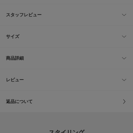
冬にご好評いただいたトライアングル型のバッグを、夏素材にアップデート
スタッフレビュー
メッシュ素材でこれからの季節にも涼しげに持てます。
モノトーンの配色で、コーディネートに季節感と抜け感をプラス。
レビューはありません。
【2026 Spring/Summer】【26SS】
サイズ
総重量 : 約190g
サイズ
高さ
幅
持ち手
※商品画像は、光の当たり具合やパソコンなどの閲覧環境により、実際の色
商品詳細
味と異なって見える場合がございます。予めご了承ください。
One
38cm
40cm
42cm
※商品の色味の目安は、商品単体の画像をご参照ください。
▼お気に入り登録のおすすめ▼
品番
LA26230-2222007
レビュー
サイズガイド
とじる
お気に入り登録された商品は、マイページにて現在の価格情報や在庫状況の
トルソーボディーサイズ
確認が可能です。
サイズ
One
お買い物リストの管理にぜひご利用ください。
とじる
返品について
とじる
素材
表地 : ポリエステル100%
レビュー
裏地 : ポリエステル100%
5.0
原産国
中国
スタイリング