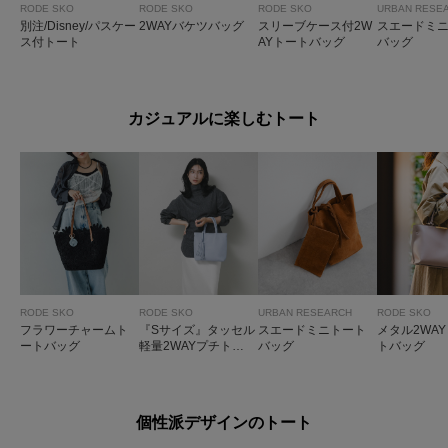
RODE SKO
RODE SKO
RODE SKO
URBAN RESE
別注/Disney/パスケー
2WAYバケツバッグ
スリーブケース付2W
スエードミ
ス付トート
AYトートバッグ
バッグ
カジュアルに楽しむトート
RODE SKO
RODE SKO
URBAN RESEARCH
RODE SKO
フラワーチャームト
『Sサイズ』タッセル
スエードミニトート
メタル2WAY
ートバッグ
軽量2WAYプチトー
バッグ
トバッグ
トバッグ
個性派デザインのトート