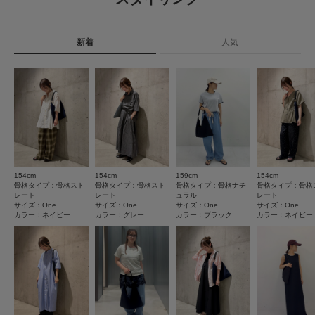
2
レビュー件数：
件
カテゴリ
バッグ
トートバッグ
新着
人気
★
5
(2)
タイプ
WOMEN
★
4
(0)
とじる
★
3
(0)
★
2
(0)
★
1
(0)
154cm
154cm
159cm
154cm
サイズ感
骨格タイプ：骨格スト
骨格タイプ：骨格スト
骨格タイプ：骨格ナチ
骨格タイプ：骨格
レート
レート
ュラル
レート
小さい
大きい
サイズ：One
サイズ：One
サイズ：One
サイズ：One
カラー：ネイビー
カラー：グレー
カラー：ブラック
カラー：ネイビー
使いやすさ
悪い
良い
重さ
軽い
重い