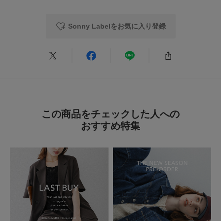
2026.7.9
軽い！
Sonny Labelをお気に入り登録
色：ブラック
/
サイズ：One
no name
年代:
50代
足のサイズ:
23.5cm
性別:
女性
身長:
156～160cm
体型:
ふつう
シーン
:プライベート
サイズ感
:ちょうど良い
使いやすさ
:良い
重さ
:軽い
この商品をチェックした人への
軽くて、持ちやすく、大きさもちょうど良く使いやすいです！夏はカゴバッ
クもいいですが、こちらもおすすめです。
おすすめ特集
参考になった
0
Like!
1