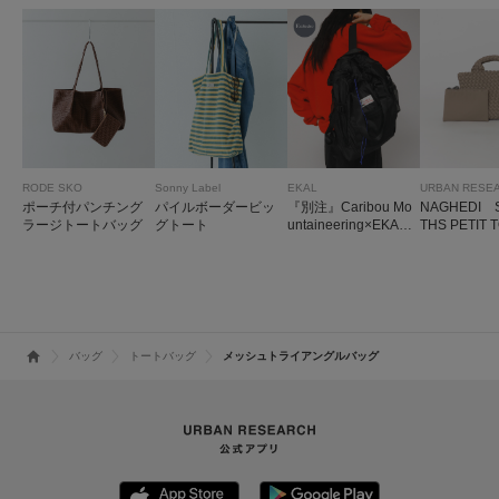
RODE SKO
Sonny Label
EKAL
URBAN RESE
ポーチ付パンチング
パイルボーダービッ
『別注』Caribou Mo
NAGHEDI S
ラージトートバッグ
グトート
untaineering×EKAL
THS PETIT 
L. WEIGHT PACK
TOTE
バッグ
トートバッグ
メッシュトライアングルバッグ