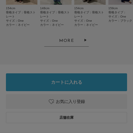
絞り込み
表示：新しい順
154cm
148cm
154cm
159cm
骨格タイプ：骨格スト
骨格タイプ：骨格スト
骨格タイプ：骨格スト
骨格タイプ：
レート
レート
レート
サイズ：One
サイズ：One
サイズ：One
サイズ：One
カラー：ブラック
カラー：ネイビー
カラー：ネイビー
カラー：ネイビー
2026.7.15
合わせやすい
MORE
色：ブラック
/
サイズ：One
no name
年代:
40代
足のサイズ:
24cm
お子様の身長:
140cm～
性別:
女性
身長:
156～160cm
体型:
ふつう
シーン
:プライベート
サイズ感
:ちょうど良い
使いやすさ
:良い
重さ
:やや軽い
カートに入れる
クセのない商品なので、カジュアルでもキレイめでも使いやすいです。中身
も結構入るので買って良かったです！！
お気に入り登録
参考になった
0
Like!
0