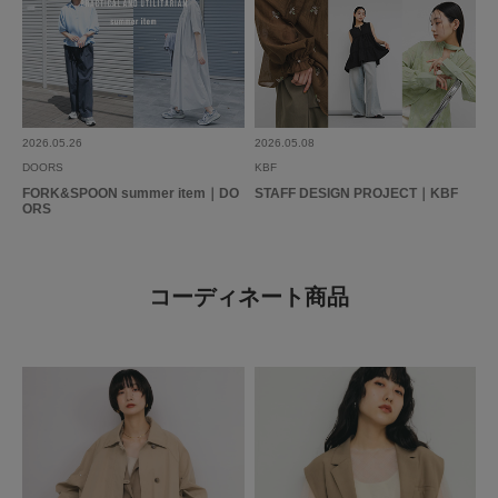
2026.05.26
2026.05.08
DOORS
KBF
FORK&SPOON summer item｜DO
STAFF DESIGN PROJECT｜KBF
ORS
コーディネート商品