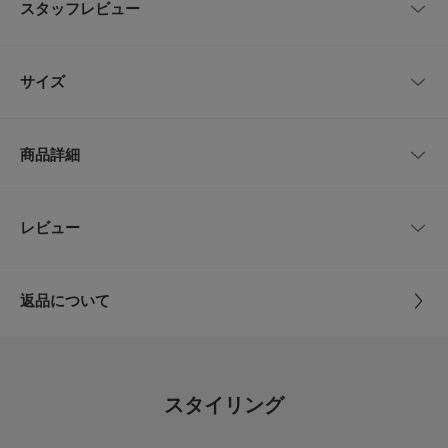
スタッフレビュー
印象に仕上げてくれるテーラードベスト。少し大きめの釦や、スタイルアッ
プが期待できる丈感もポイント。ワードローブにあると心強く、着回し力の
高い1着です。
レビューはありません。
サイズ
COORDINATE
レーストップスや柄アイテムにもマッチしやすく、夏はタンクトップやキャ
ミソールの上からさらっと羽織るだけで◎同素材のコクーンタックスカート
サイズ
肩幅
着丈
身幅
(KBA5-27J110)や、サイドタックスラックス(KBA5-24J320)を合わせたセッ
商品詳細
トアップの着こなしもおすすめです。
one
48cm
46cm
53cm
【2025 Spring/Summer】【25SS】
品番
KBA5-27J110
レビュー
サイズガイド
とじる
総重量 : 約230g
トルソーボディーサイズ
サイズ
one
※商品画像は、光の当たり具合やパソコンなどの閲覧環境により、実際の色
味と異なって見える場合がございます。予めご了承ください。
とじる
返品について
※商品の色味の目安は、商品単体の画像をご参照ください。
素材
表地 : ポリエステル95% ポリウレタン5%
レビュー
裏地 : ポリエステル80% 綿20%
▼お気に入り登録のおすすめ▼
お気に入り登録商品は、マイページにて現在の価格情報や在庫状況の確認が
可能です。
5.0
原産国
中国
お買い物リストの管理に是非ご利用下さい。
スタイリング
17
素材感
レビュー件数：
件
洗濯表記
手洗い, ドライクリーニング