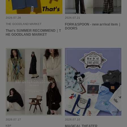
もなか
足のサイズ:
23cm
年代:
50代
性別:
女性
身長:
151～155cm
体型:
ふつう
シーン
:プライベート
サイズ感
:ちょうど良い
2026.07.28
2026.07.21
使いやすさ
:良い
重さ
:軽い
THE GOODLAND MARKET
FORK&SPOON - new arrival item｜
DOORS
That’s SUMMER RECOMMEND｜T
HE GOODLAND MARKET
マニッシュなデザインは好物なのですがこれは丈短が自分にも合いやすく気
に入ってます。セットのボトム類は売り切れてたけど黒は手持ちと合わせや
すいのでOK
参考になった
0
Like!
0
2025.10.24
丈感がいい
色：SAND
/
サイズ：one
no name
2026.07.17
2026.07.10
KBF
MAGICAL THEATER