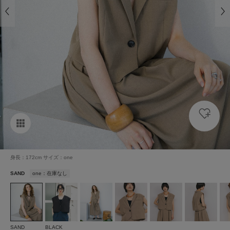
身長：172cm サイズ：one
SAND
one：在庫なし
SAND
BLACK