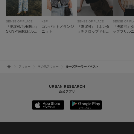
SENSE OF PLACE
KBF
SENSE OF PLACE
SENSE OF PL
『洗濯可/毛玉防止』
コンパクトメランジ
『洗濯可』リネンタ
『洗濯可』
SKINProof抗ピルペ
ニット
ッチクロップドセー
ップフリル
プラムニットカーデ
ター
ップ
ィガン
アウター
その他アウター
ルーズテーラードベスト