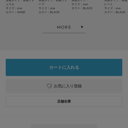
骨格タイプ：骨格ナチ
骨格タイプ：骨格ウェ
骨格タイプ：
骨格タイプ：骨格
ュラル
ーブ
サイズ：one
レート
サイズ：one
サイズ：one
カラー：BLACK
サイズ：one
カラー：SAND
カラー：BLACK
カラー：BLACK
2026.4.19
良い
MORE
色：BLACK
/
サイズ：one
ミーチ
足のサイズ:
24cm
年代:
50代
性別:
女性
身長:
161～165cm
体型:
ふつう
シーン
:プライベート,仕事
サイズ感
:ちょうど良い
使いやすさ
:良い
重さ
:軽い
カートに入れる
出番たくさんです。いろんなシアータイプのトップスと合わせてます。これ
を着るだけでキチンと感が出るので便利。
お気に入り登録
参考になった
0
Like!
0
2026.3.3