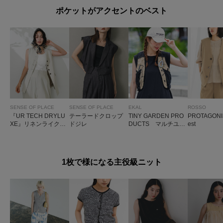
ポケットがアクセントのベスト
SENSE OF PLACE
SENSE OF PLACE
EKAL
ROSSO
『UR TECH DRYLU
テーラードクロップ
TINY GARDEN PRO
PROTAGON
XE』リネンライクジ
ドジレ
DUCTS マルチユー
est
レ
スメッシュベスト
1枚で様になる主役級ニット