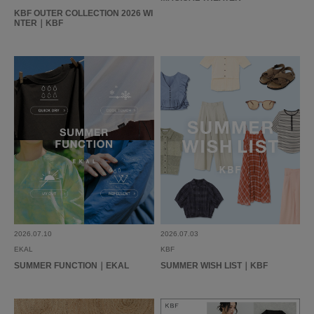
KBF OUTER COLLECTION 2026 WI
NTER｜KBF
絶妙な丈感でバランスがとりやすいです。2色とも欲しいくらいでした。
参考になった
0
Like!
0
2025.10.1
セットアップで購入
色：SAND
/
サイズ：one
yuki
年代:
30代
足のサイズ:
24.5cm
お子様の身長:
～100cm
性別:
女性
身長:
156～160cm
体型:
ふつう
シーン
:プライベート,仕事
サイズ感
:ちょうど良い
使いやすさ
:良い
重さ
:どちらともいえない
2026.07.10
2026.07.03
EKAL
KBF
SUMMER FUNCTION｜EKAL
SUMMER WISH LIST｜KBF
パンツとセットアップで購入。インナーを替えれば年中着回しが効きそう！
お気に入りです。
参考になった
0
Like!
0