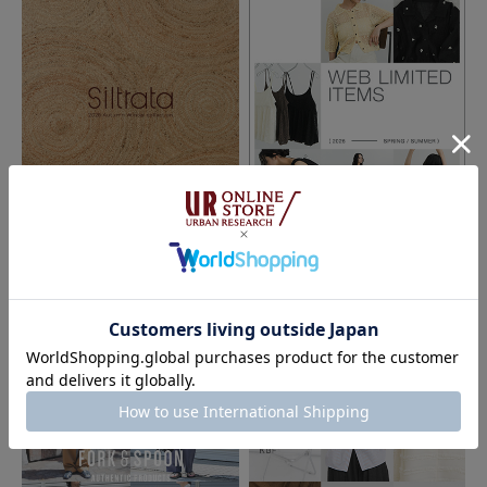
もっと見る
とじる
2026.06.19
2026.06.17
KBF
KBF
Siltrata｜KBF
WEB LIMITED ITEMS｜KBF