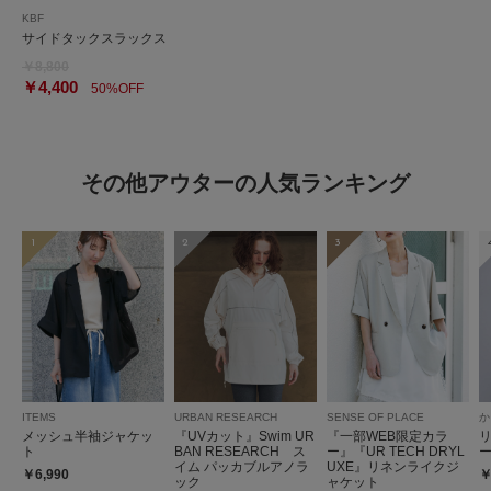
KBF
サイドタックスラックス
￥8,800
￥4,400
50%OFF
その他アウターの人気ランキング
1
2
3
ITEMS
URBAN RESEARCH
SENSE OF PLACE
か
メッシュ半袖ジャケッ
『UVカット』Swim UR
『一部WEB限定カラ
ト
BAN RESEARCH ス
ー』『UR TECH DRYL
イム パッカブルアノラ
UXE』リネンライクジ
￥6,990
￥
ック
ャケット