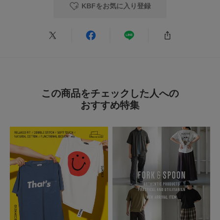
さっと着るだけでいい
KBFをお気に入り登録
色：BLACK
/
サイズ：one
no name
BLACK 購入。
好きな生地で、カタチもよくて、サッと羽織るだけで決まる。
この商品をチェックした人への
後ろ姿もかっこかわいい。
おすすめ特集
家で手洗いもできるので、気軽につかえる。
参考になった
0
Like!
0
2025.11.4
お洒落
色：BLACK
/
サイズ：one