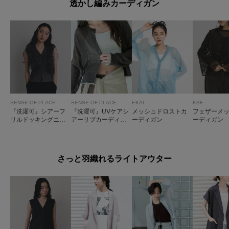
透かし編みカーディガン
SENSE OF PLACE
SENSE OF PLACE
EKAL
KBF
『洗濯可』シアーフ
『洗濯可』UVケアシ
メッシュドロストカ
フェザーメ
リルドッキングニッ
アーリブカーディガ
ーディガン
ーディガン
トカーディガン
ン
さっと羽織れるライトアウター