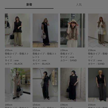
詳しい洗濯方法については、商品の品質表示タグを
透け感 : なし
新着
人気
ご覧ください
★
5
(17)
伸縮性 : ややあり
裏地 : あり
洗濯表示について
★
4
(0)
光沢 : なし
商品の取り扱いについて
ポケット : あり
★
3
(0)
カテゴリ
アウター
その他アウター
とじる
★
2
(0)
タイプ
WOMEN
★
1
(0)
155cm
152cm
159cm
159cm
サイズ感
骨格タイプ：骨格スト
骨格タイプ：骨格スト
骨格タイプ：
骨格タイプ：骨格
とじる
レート
レート
サイズ：one
ーブ
小さい
大きい
サイズ：one
サイズ：one
カラー：SAND
サイズ：one
カラー：BLACK
カラー：BLACK
カラー：SAND
使いやすさ
悪い
良い
重さ
軽い
重い
絞り込み
表示：新しい順
160cm
154cm
156cm
154cm