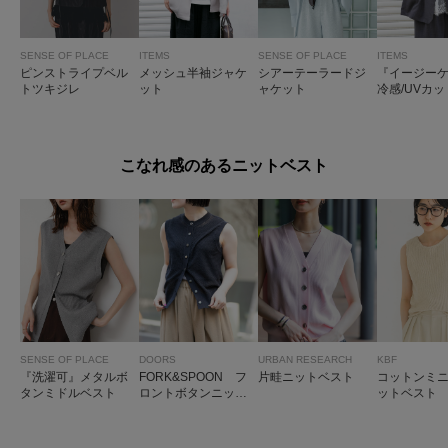
SENSE OF PLACE
ITEMS
SENSE OF PLACE
ITEMS
ピンストライプベル
メッシュ半袖ジャケ
シアーテーラードジ
『イージーケ
トツキジレ
ット
ャケット
冷感/UVカッ
OOTH LINE
H ジレ
こなれ感のあるニットベスト
SENSE OF PLACE
DOORS
URBAN RESEARCH
KBF
『洗濯可』メタルボ
FORK&SPOON フ
片畦ニットベスト
コットンミ
タンミドルベスト
ロントボタンニット
ットベスト
ベスト