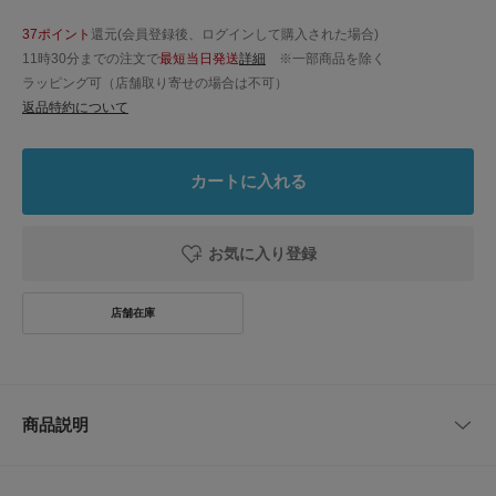
37ポイント
還元(会員登録後、ログインして購入された場合)
11時30分までの注文で
最短当日発送
詳細
※一部商品を除く
ラッピング可（店舗取り寄せの場合は不可）
返品特約について
カートに入れる
お気に入り登録
商品説明
【マニッシュな印象に仕上げてくれるテーラードベスト】
程良くルーズなサイズながらも、胸ポケット仕様にすることでマニッシュな