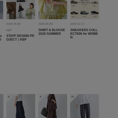
me
代
足のサイズ:
23cm
性別:
女性
身長:
146～150cm
プライベート
サイズ感
:大きい
使いやすさ
:やや悪い
2026.05.08
2026.05.08
2026.02.17
SHIRT & BLOUSE
SNEAKERS COLL
KBF
けるので、丈の長いトップスにするか、中に一枚仕込まないと
2026 SUMMER
ECTION for WOME
u
STAFF DESIGN PR
N
で☆一つマイナス。長いがウエストがゴムなので折れば問題な
O
OJECT｜KBF
参考になった
0
Like!
0
2026.4.10
8
9
10
：one
me