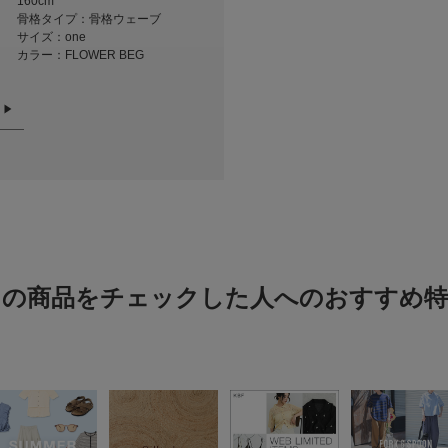
160cm
骨格タイプ：骨格ウェーブ
サイズ：one
裏地 : なし
骨格タイプ：骨格ウェーブ
サイズ：one
カラー：FLOW
★
3
カテゴリ
サイズ：one
カラー：MARBLE BEG
光沢 : なし
カラー：FLOWER BEG
★
2
ポケット : あり
タイプ
★
1
小さい
悪い
この商品をチェックした人へのおすすめ特
絞り込み
可愛い
色：FLOWER BEG
/
サイズ