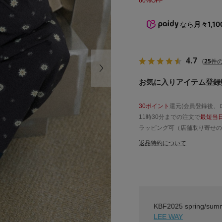
60%OFF
なら
月々1,10
4.7
(
25
件の
お気に入りアイテム登録数
30ポイント
還元(会員登録後、
11時30分までの注文で
最短当
ラッピング可（店舗取り寄せの
返品特約について
KBF2025 spring/sum
LEE WAY