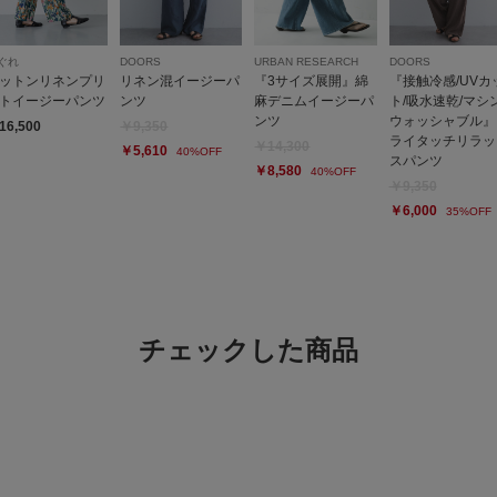
とっても涼しく履き心
ぐれ
DOORS
URBAN RESEARCH
DOORS
ットンリネンプリ
リネン混イージーパ
『3サイズ展開』綿
『接触冷感/UVカ
トイージーパンツ
ンツ
麻デニムイージーパ
ト/吸水速乾/マシ
ンツ
ウォッシャブル』
16,500
￥9,350
ライタッチリラッ
￥14,300
￥5,610
40%OFF
スパンツ
￥8,580
40%OFF
￥9,350
￥6,000
35%OFF
可愛い
色：FLOWER BRN
/
サイズ
no na
チェックした商品
パジャマのような質感