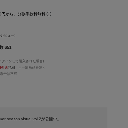
0円
から。分割手数料無料
レビュー)
 651
ログインして購入された場合)
日発送
詳細
※一部商品を除く
場合は不可）
mer season visual vol.2が公開中。