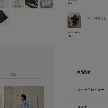
AVY
one
在庫なし
FLOWER B
RN
商品説明
人気
【リラクシーな穿き
今年のSSも押さえ
スタッフレビュー
パンツ。マーブル模
ご用意しました。シ
ポイント。カジュア
サイズ