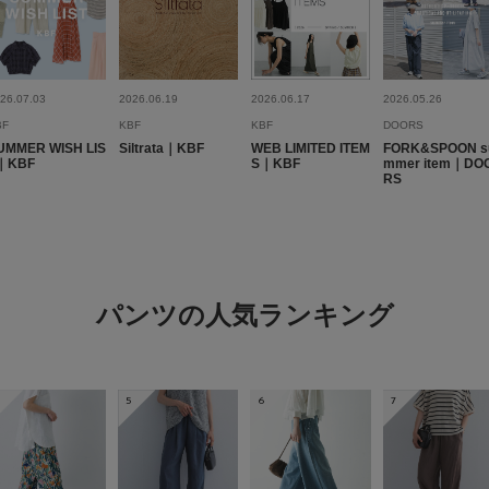
no na
年代:
40
体型:
小柄
シーン
:
26.07.03
2026.06.19
2026.06.17
2026.05.26
BF
KBF
KBF
DOORS
裏地が無く、生地が透
UMMER WISH LIS
Siltrata｜KBF
WEB LIMITED ITEM
FORK&SPOON s
いけないのが面倒なの
｜KBF
S｜KBF
mmer item｜DO
RS
い。
パンツの人気ランキング
履き心地いい！
5
6
7
色：MARBLENAVY
/
サイズ
no na