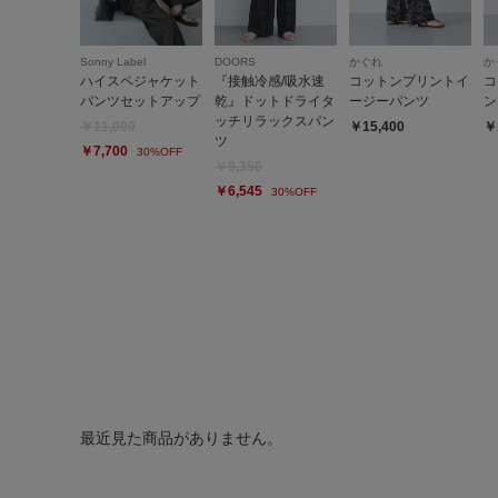
Sonny Label
DOORS
かぐれ
か
ハイスペジャケット
『接触冷感/吸水速
コットンプリントイ
コ
パンツセットアップ
乾』ドットドライタ
ージーパンツ
ン
ッチリラックスパン
￥11,000
￥15,400
￥
ツ
￥7,700
30%OFF
￥9,350
￥6,545
30%OFF
最近見た商品がありません。