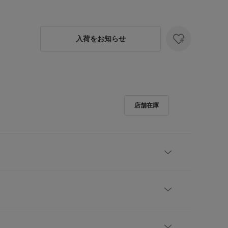
入荷をお知らせ
心地が嬉しいプリントパンツ】
ておきたい、リラクシーな穿き心地が嬉しいイージー
様の2色と、スカーフのような柄を落とし込んだ2色を
ワが気になりにくく、さらっと穿けるのも見逃せない
レビューはありません。
ルにもきれいめコーデにも使用いただける活躍必至の