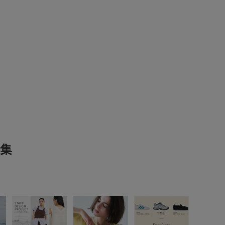
160cm
ER BRN
骨格タイプ：
(0)
ボトム
パンツ
サイズ：one
カラー：FLOWER BEG
(1)
WOMEN
(0)
とじる
とじる
サイズ感
大きい
使いやすさ
良い
集
表示：新しい順
2026.4.29
：one