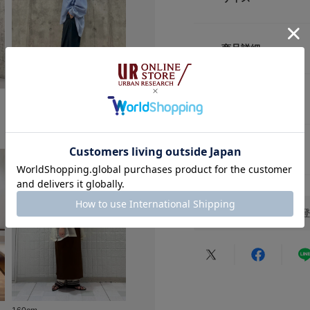
1本です。
COORDINATE
サイズ
ウエス
ベーシックトップス
商品詳細
す。スウェットやT
one
65～79
のあるニットベスト
品番
レビュー
155cm
骨格タイプ：
骨格タイプ：
【2025 Spring/S
骨格タイプ：
サイズ：one
サイズ：one
サイズガイド
サイズ：one
カラー：MARBLENAVY
カラー：FLOW
サイズ
トルソーボディーサイ
※商品画像は、光の
カラー：MARBLENAVY
色味と異なって見え
返品について
素材
※商品の色味の目安
レビュー
▼お気に入り登録の
原産国
お気に入り登録商品
KBFをお気に入り
が可能です。
洗濯表記
お買い物リストの管
素材感
★
5
透け感 : ややあり(FL
★
4
149cm
骨格タイプ：
伸縮性 : ややあり