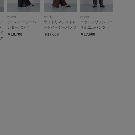
地も良いので夏めちゃくちゃつかえます！！！
かぐれ
かぐれ
かぐれ
ッ
デニムイージーペイ
ライトリネンストレ
コットンワッシャー
参考になった
0
Like!
0
ン
ンターパンツ
ートイージーパンツ
サルエルパンツ
ド
￥18,700
￥17,600
￥17,600
ク
2025.12.31
：one
me
に綺麗な柄で、コーデに抜け感を加えてくれます。
参考になった
0
Like!
0