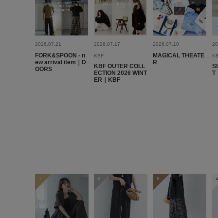
2026.07.21
2026.07.17
2026.07.10
20
FORK&SPOON - n
MAGICAL THEATE
KBF
K
ew arrival item｜D
R
KBF OUTER COLL
S
OORS
ECTION 2026 WINT
T
ER｜KBF
1
2
3
4