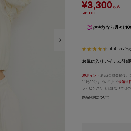
¥3,300
税込
50%OFF
なら
月々1,10
4.4
(
17
件の
お気に入りアイテム登録数
30ポイント
還元(会員登録後、
11時30分までの注文で
最短当
ラッピング可（店舗取り寄せの
返品特約について