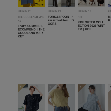
2026.07.28
2026.07.21
2026.07.17
20
FORK&SPOON - n
M
THE GOODLAND MAR
KBF
ew arrival item｜D
R
KET
KBF OUTER COLL
OORS
ECTION 2026 WINT
That’s SUMMER R
ER｜KBF
ECOMMEND｜THE
GOODLAND MAR
KET
1
2
3
4