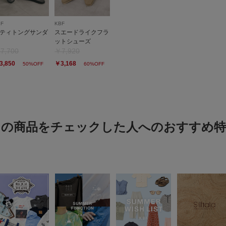
短すぎた・・と。
若くもないし高身長な
次は袖が可愛いのでイ
BF
KBF
ティトングサンダ
スエードライクフラ
ットシューズ
7,700
￥7,920
3,850
￥3,168
50%OFF
60%OFF
袖のたゆんとした
色：APRICOT
/
サイズ：on
この商品をチェックした人へのおすすめ特
おうど
年代:
20
シーン
:
袖のたゆんとしたデザ
わせやすい。アプリコ