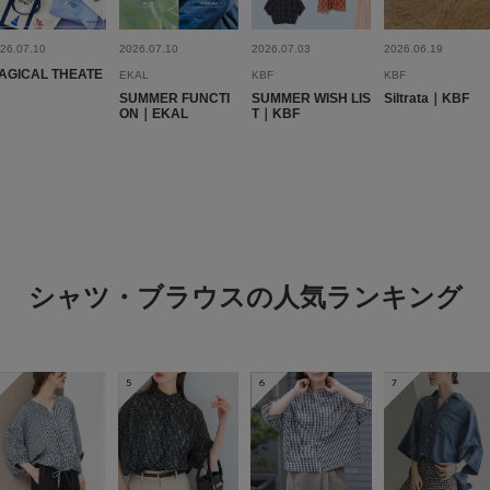
26.07.10
2026.07.10
2026.07.03
2026.06.19
AGICAL THEATE
EKAL
KBF
KBF
SUMMER FUNCTI
SUMMER WISH LIS
Siltrata｜KBF
ON｜EKAL
T｜KBF
お袖がくしゅくし
色：BLACK
/
サイズ：one
u
年代:
30
シーン
:
シャツ・ブラウスの人気ランキング
お袖がくしゅくしゅで
丈は短め、ゴム入りで
落ちてこないようにす
5
6
7