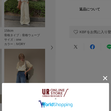
サイズ
トルソーボディーサイ
※商品画像は、光の
色味と異なって見え
返品について
素材
※商品の色味の目安
レビュー
▼お気に入り登録の
原産国
お気に入り登録商品
158cm
156cm
156cm
KBFをお気に入り
が可能です。
骨格タイプ：骨格ウェーブ
骨格タイプ：骨格ナチュラル
骨格タイプ：
洗濯表記
お買い物リストの管
サイズ：one
サイズ：one
サイズ：one
カラー：IVORY
カラー：BLACK
カラー：BLAC
素材感
★
5
透け感 : ややあり(APR
★
4
伸縮性 : なし
裏地 : なし
★
3
カテゴリ
光沢 : ややあり
★
2
ポケット : なし
タイプ
★
1
170cm
骨格タイプ：
158cm
小さい