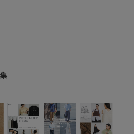
続きを読む
ので
ンナーを着てから着ました
参考になった
0
Like!
0
2025.8.2
デザ…
e
集
ん
代
性別:
女性
身長:
151～155cm
体型:
ふつう
プライベート
サイズ感
:ちょうど良い
使いやすさ
:良い
インがかわいくてお気に入りです。スカートとデニム両方に合
ットは意外と汗染みも目立たず、真夏でも着られます。
参考になった
0
Like!
0