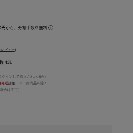
0円
から。分割手数料無料
レビュー)
 431
ログインして購入された場合)
日発送
詳細
※一部商品を除く
場合は不可）