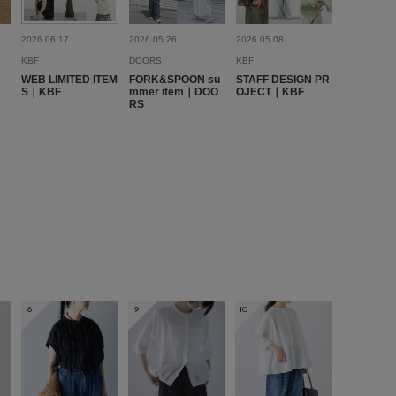
2026.06.17
2026.05.26
2026.05.08
KBF
DOORS
KBF
2025.7.25
WEB LIMITED ITEM
FORK&SPOON su
STAFF DESIGN PR
S｜KBF
mmer item｜DOO
OJECT｜KBF
ゅで…
RS
代
性別:
女性
身長:
156～160cm
体型:
ふつう
プライベート,仕事
サイズ感
:ちょうど良い
使いやすさ
:やや良い
かわいいです！
すがウエスト緩いワイドボトムを
るのにちょうど良いです
参考になった
0
Like!
0
8
9
10
2025.7.11