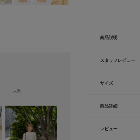
商品説明
【シャーリングスリ
ボリューム感たっぷ
スタッフレビュー
は対照的に、見頃は
た。裾はゴムを入れ
サイズ
COORDINATE
人気
程よくコンパクトな
アルなイージーパン
サイズ
肩
商品詳細
【2025 Spring/S
one
35c
※この商品はデザイ
品番
レビュー
お肌の弱い方は下に
サイズガイド