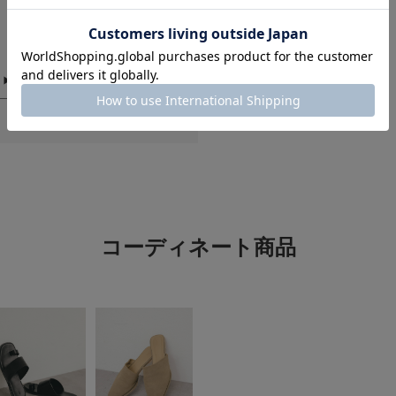
骨格タイプ：骨格ナチュラル
サイズ：one
骨格タイプ：
サイズ：one
カラー：BLACK
サイズ：one
悪い
カラー：IVORY
カラー：APRI
絞り込み
丈が、もう少し欲
色：IVORY
/
サイズ：one
コーディネート商品
ベガ
足のサイ
シーン
:
デザインと色に惹かれ
試着した時は大丈夫と
いざお出かけで着て写