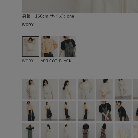
身長：160cm サイズ：one
IVORY
IVORY
APRICOT
BLACK