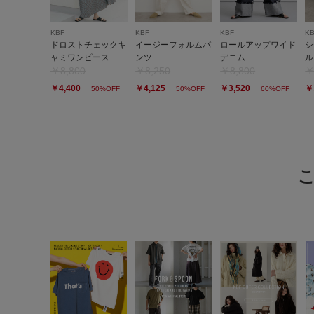
KBF
KBF
KBF
K
ドロストチェックキ
イージーフォルムパ
ロールアップワイド
シ
ャミワンピース
ンツ
デニム
ル
￥8,800
￥8,250
￥8,800
￥
￥4,400
￥4,125
￥3,520
￥
50%OFF
50%OFF
60%OFF