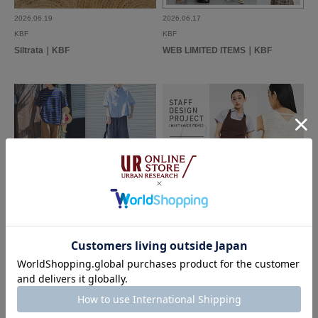
2026.06.19
2026.06.17
KBF
KBF
Siltrata｜KBF
WEB LIMITED ITEMS｜KBF
2026.05.26
2026.05.08
DOORS
KBF
FORK&SPOON summer item｜DO
STAFF DESIGN PROJECT｜KBF
ORS