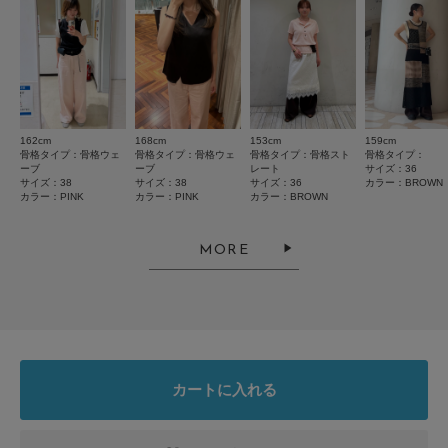
絞り込み
表示：新しい順
2026.7.23
履きやすい！
162cm
168cm
153cm
159cm
色：BROWN
/
サイズ：36
骨格タイプ：骨格ウェ
骨格タイプ：骨格ウェ
骨格タイプ：骨格スト
骨格タイプ：
ーブ
ーブ
レート
サイズ：36
no name
サイズ：38
サイズ：38
サイズ：36
カラー：BROWN
カラー：PINK
カラー：PINK
カラー：BROWN
MORE
しっかりした生地だけど、夏でも暑さを感じず履けます！とてもお気に入り
です！
参考になった
0
Like!
0
カートに入れる
2026.7.22