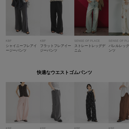
KBF
KBF
SENSE OF PLACE
SENSE OF PL
シャイニーフレアイ
フラットフレアイー
ストレートレッグデ
バレルレッ
ージーパンツ
ジーパンツ
ニム
ンツ
快適なウエストゴムパンツ
KBF
KBF
KBF
KBF