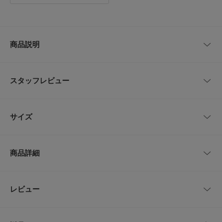
商品説明
【美シルエットが叶うツイルパンツ】
シンプルに見えながらも、裾に向けてワイドに仕上げたツイルパンツ。穿く
スタッフレビュー
だけで簡単に美シルエットが叶い、身長別に選べる2サイズ展開もポイント
です。ベーシックに合わせやすいBROWNとBLACK、今年おすすめなPINK
をご用意しました。
■pigu
サイズ
【2026 Spring/Summer】【26SS】
年代:
30代
足のサイズ:
22.5cm
性別:
女性
身長:
146～150cm
※この商品は、特殊な加工により独特な風合いを持っています。着用や洗濯
サイズ
ウエスト
ヒップ
股上
股下
もも周り
シーン
:プライベート
サイズ感
:ちょうど良い
を繰り返すほどに、染料が色あせし、風合いが増してきます。白物、淡色物
商品詳細
使いやすさ
:良い
とのご着用、お洗濯はお避けください。
36
68cm
104cm
31cm
69cm
66cm
※商品画像は、光の当たり具合やパソコンなどの閲覧環境により、実際の色
【着用カラー/サイズ】
BLACK
/
36
味と異なって見える場合がございます。予めご了承ください。
38
71cm
106cm
32cm
72cm
67cm
品番
KB26230-2045320
身長150cm・下半身がしっかりとしてますが穿くとすっきりと見
レビュー
※商品の色味の目安は、商品単体の画像をご参照ください。
えます。
少し長いのでずるっと穿いたり折って穿いても可愛いです。
サイズ
36,38
▼お気に入り登録のおすすめ▼
サイズガイド
お気に入り登録された商品は、マイページにて現在の価格情報や在庫状況の
トルソーボディーサイズ