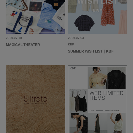
シルエットが綺麗でお気に入りです！
生地感も柔らかてはきやすかったです！
参考になった
0
Like!
1
2026.07.10
2026.07.03
MAGICAL THEATER
KBF
SUMMER WISH LIST｜KBF
とじる