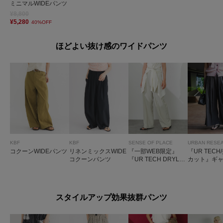
ミニマルWIDEパンツ
¥8,800
¥5,280
40%OFF
ほどよい抜け感のワイドパンツ
KBF
KBF
SENSE OF PLACE
URBAN RESE
コクーンWIDEパンツ
リネンミックスWIDE
『一部WEB限定』
『UR TECH
コクーンパンツ
『UR TECH DRYLU
カット』ギ
XE』リネンライクワ
イドパンツ
イドパンツ
スタイルアップ効果抜群パンツ