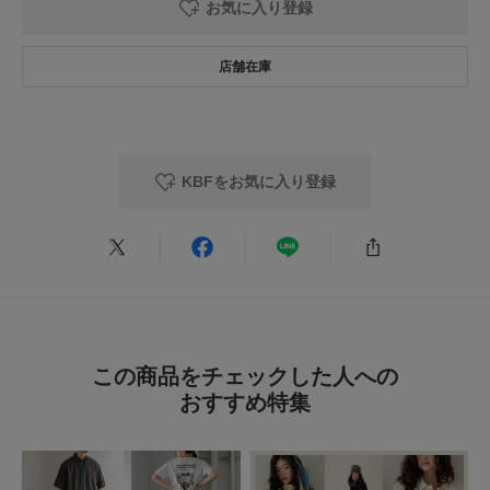
お気に入り登録
とてもかたちがきれいです。
色：PINK
/
サイズ：38
みさん
足のサイズ:
24.5cm
年代:
30代
性別:
女性
身長:
166～170cm
体型:
ふつう
KBFをお気に入り登録
いろみがきれいでお気に入りです。
一軍パンツいりしました！！
参考になった
0
Like!
0
2026.7.1
この商品をチェックした人への
おしゃれ
おすすめ特集
色：BROWN
/
サイズ：36
テマリテマリ