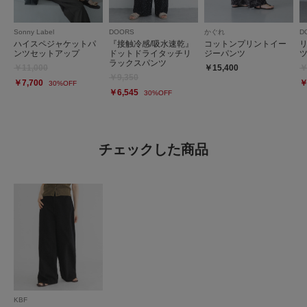
Sonny Label
DOORS
かぐれ
D
ハイスペジャケットパ
『接触冷感/吸水速乾』
コットンプリントイー
ンツセットアップ
ドットドライタッチリ
ジーパンツ
ラックスパンツ
￥11,000
￥15,400
￥
￥9,350
￥7,700
￥
30%OFF
￥6,545
30%OFF
チェックした商品
KBF