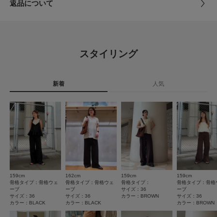
返品について
レビューはありません。
確認が可能です。
素材
綿100%
お買い物リストの管理にぜひご利用ください。
レビュー
とじる
素材感
原産国
中国
4.8
現在の選択内容に一致するレビューはありません。
透け感 : なし
スタイリング
絞り込み条件をクリアまたは変更してください。
伸縮性 : ややあり
洗濯表記
洗濯機洗い可, ドライクリーニング
4
裏地 : なし
レビュー件数：
件
詳しい洗濯方法については、商品の品質表示タグを
光沢 : なし
ご覧ください
ポケット : あり
新着
人気
★
5
(3)
洗濯表示について
商品の取り扱いについて
とじる
★
4
(1)
とじる
★
3
(0)
カテゴリ
ボトム
パンツ
★
2
(0)
タイプ
WOMEN
★
1
(0)
159cm
162cm
159cm
159cm
とじる
骨格タイプ：骨格ウェ
骨格タイプ：骨格ウェ
骨格タイプ：
骨格タイプ：骨格
ーブ
ーブ
サイズ：36
ーブ
サイズ：36
サイズ：36
カラー：BROWN
サイズ：36
カラー：BLACK
カラー：BLACK
カラー：BROWN