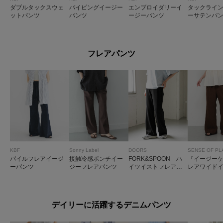
ダブルタックスウェ
パイピングイージー
エンブロイダリーイ
タックライ
ットパンツ
パンツ
ージーパンツ
ーサテンパ
フレアパンツ
KBF
Sonny Label
DOORS
SENSE OF PL
パイルフレアイージ
接触冷感ポンチイー
FORK&SPOON ハ
『イージー
ーパンツ
ジーフレアパンツ
イツイストフレアパ
レアワイド
ンツ
パンツ
デイリーに活躍するデニムパンツ