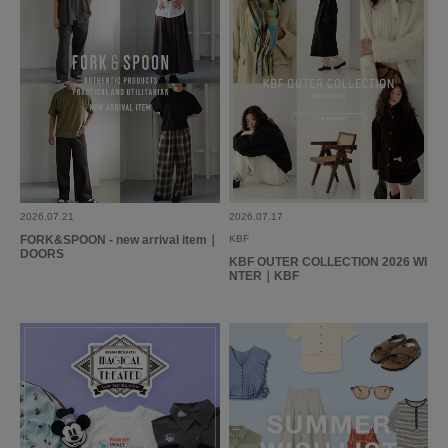
ショップで見てピンクとブラウンで迷いました。どちらも素敵な色でした。
KB Fでは遊び心の多いタイプの物を持っていますが、こちらはおとなしい
感じでとても気に入りました。
たくさんはきたいです。
参考になった
0
Like!
0
2026.07.21
2026.07.17
FORK&SPOON - new arrival item｜
KBF
2026.5.27
DOORS
KBF OUTER COLLECTION 2026 WI
NTER｜KBF
はきやすい
色：BROWN
/
サイズ：38
りん