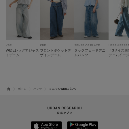
KBF
KBF
SENSE OF PLACE
URBAN RESE
WIDEレッグアジャス
フロントポケットデ
タックフェードデニ
『3サイズ展
トデニム
ザインデニム
ムパンツ
デニムイー
ツ
ボトム
パンツ
ミニマルWIDEパンツ