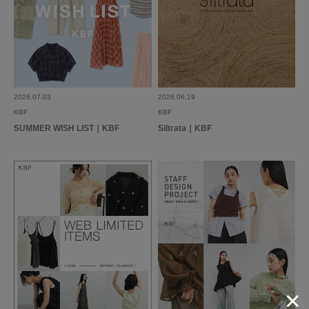
な
年代:
30代
足のサイズ:
24cm
性別:
女性
身長:
161～165cm
シーン
:プライベート
サイズ感
:ちょうど良い
使いやすさ
:やや良い
メランジのブルーが可愛くて、セットアップで購入。単品使いも可愛いで
2026.07.03
2026.06.19
す。
KBF
KBF
SUMMER WISH LIST｜KBF
Siltrata｜KBF
参考になった
0
Like!
0
2026.4.20
ピタッとしすぎなくて良い
色：RED BROWN
/
サイズ：One
no name