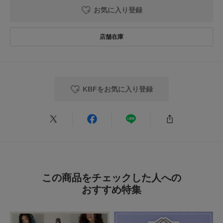
お気に入り登録
2026.5.11
着心地もいい
色：RED BROWN
/
サイズ：One
KBFをお気に入り登録
mo
年代:
30代
足のサイズ:
23.5cm
性別:
女性
お子様の身長:
126～130cm
身長:
161～165cm
体型:
ふつう
シーン
:プライベート
サイズ感
:ちょうど良い
使いやすさ
:良い
デザインも可愛いですが着心地もいいです。チクチクすることなく敏感肌な
私でも着ることができました。
この商品をチェックした人への
参考になった
0
Like!
1
おすすめ特集