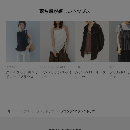
落ち感が嬉しいトップス
ROSSO
SENSE OF PLACE
KBF
KBF
クールタッチ 防シワ
アシメリボンキャミ
シアーベロアルーズ
フリルギャ
ドレープブラウス
ソール
シャツ
チェ
トップス
タンクトップ
メランジRIBタンクトップ