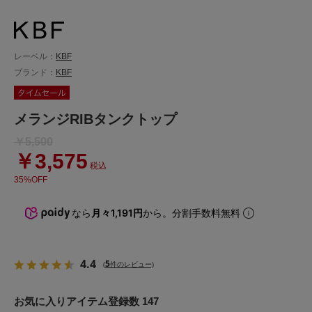
レーベル：
KBF
ブランド：
KBF
メランジRIBタンクトップ
￥5,500
￥3,575
税込
35%OFF
なら
月々1,191円
から。分割手数料無料
4.4
5
(
件のレビュー)
お気に入りアイテム登録数 147