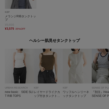
KBF
メランジRIBタンクトッ
プ
¥5,500
¥3,575
35%OFF
ヘルシー肌見せタンクトップ
URBAN RESEARCH
KBF
KBF
SENSE OF PL
new basic SIDE SLI
レイヤードライクカ
ワッフルヘンリーネ
『別注』Healt
T RIB TOPS
ップ付きタンクトッ
ックタンクトップ
SENSE OF 
プ
ボーダータ
プ