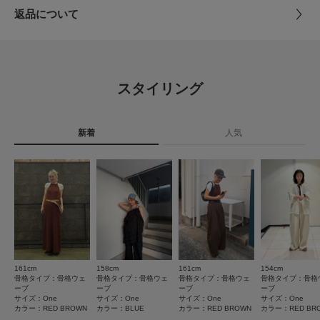
味と異なって見える場合がございます。予めご了承ください。
とじる
返品について
※商品の色味の目安は、商品単体の画像をご参照ください。
素材
ポリエステル100%
レビュー
▼お気に入り登録のおすすめ▼
お気に入り登録された商品は、マイページにて現在の価格情報や在庫状況の
原産国
中国
確認が可能です。
4.4
お買い物リストの管理にぜひご利用ください。
スタイリング
洗濯表記
洗濯機洗い可, ドライクリーニング
5
素材感
レビュー件数：
件
詳しい洗濯方法については、商品の品質表示タグを
ご覧ください
透け感 : なし
新着
人気
★
5
(3)
伸縮性 : あり
洗濯表示について
裏地 : なし
商品の取り扱いについて
★
4
(1)
光沢 : なし
ポケット : なし
★
3
(1)
カテゴリ
トップス
タンクトップ
とじる
★
2
(0)
タイプ
WOMEN
★
1
(0)
161cm
158cm
161cm
154cm
とじる
サイズ感
骨格タイプ：骨格ウェ
骨格タイプ：骨格ウェ
骨格タイプ：骨格ウェ
骨格タイプ：骨格
ーブ
ーブ
ーブ
ーブ
小さい
大きい
サイズ：One
サイズ：One
サイズ：One
サイズ：One
カラー：RED BROWN
カラー：BLUE
カラー：RED BROWN
カラー：RED BR
使いやすさ