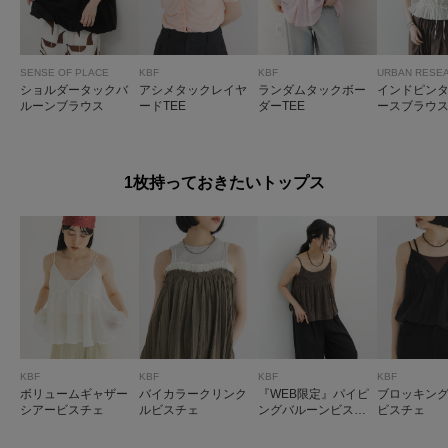
SENSE OF PLACE
KBF
KBF
URBAN RESE
ショルダータックバ
アシメタックレイヤ
ランダムタックボー
インドピン
ルーンブラウス
ードTEE
ダーTEE
ースブラウ
1枚持っておきたいトップス
KBF
KBF
KBF
KBF
ボリュームギャザー
バイカラークリンク
『WEB限定』パイピ
ブロッキン
シアービスチェ
ルビスチェ
ングバルーンビスチ
ビスチェ
ェ