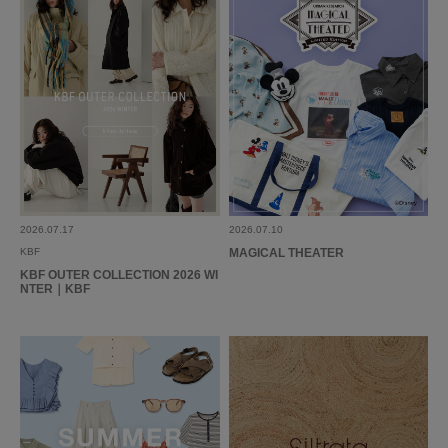
2026.5.7
めちゃくちゃかわいいです！
色：BLUE
/
サイズ：One
no name
年代:
20代
足のサイズ:
24cm
性別:
女性
身長:
156～160cm
体型:
ふつう
シーン
:プライベート
サイズ感
:ちょうど良い
使いやすさ
:良い
中にロンTやタンクトップ、アイテム限らず合わせられるのでちょっと物足
2026.07.17
2026.07.10
りないなってときのプラスに重宝してます！
KBF
MAGICAL THEATER
KBF OUTER COLLECTION 2026 WI
参考になった
0
Like!
0
NTER｜KBF
2026.4.20
セットアップで買いました
色：BLUE
/
サイズ：One