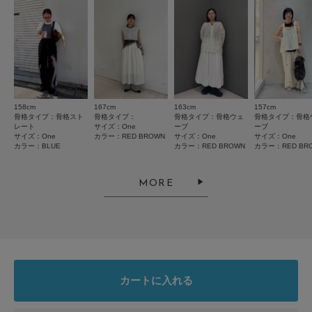
悪い
良い
絞り込み
表示：新しい順
158cm
167cm
163cm
157cm
骨格タイプ：骨格スト
骨格タイプ：
骨格タイプ：骨格ウェ
骨格タイプ：骨格
2026.5.11
レート
サイズ：One
ーブ
ーブ
サイズ：One
カラー：RED BROWN
サイズ：One
サイズ：One
かわいいので、即買い
カラー：BLUE
カラー：RED BROWN
カラー：RED BR
色：BLUE
/
サイズ：One
MORE
Nonko
夏が待ち遠しくなりました。
上から何かはあってもいいかなぁと思って買いました。上下セットでお買い
カートに入れる
上げ、リーズナブルなんで購入しやすい。
参考になった
0
Like!
0