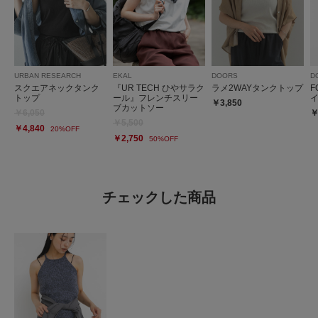
URBAN RESEARCH
EKAL
DOORS
D
スクエアネックタンク
『UR TECH ひやサラク
ラメ2WAYタンクトップ
F
トップ
ール』フレンチスリー
￥3,850
ブカットソー
￥6,050
￥
￥5,500
￥4,840
20%OFF
￥2,750
50%OFF
チェックした商品