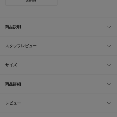
商品説明
【ヘルシーで抜け感のある着こなしが叶うメランジタンクトップ】
メランジRIBを使用したタンクトップが登場。バックスタイルをヘルシー且
スタッフレビュー
つ抜け感のあるデザインに仕上げました。少し丈を長めに設定しているので
レイヤードアイテムとしても重宝します。同素材のメランジRIBニットスカ
ート(KB26230-2055080)もご用意しております。
レビューはありません。
サイズ
【2026 Spring/Summer】【26SS】
※この商品は、素材や縫製の特性上、一点一点多少の大きさが異なります。
サイズ
肩幅
総丈
身幅
※商品自体の重さで、伸びたり型くずれすることがあります。保管の際はご
商品詳細
注意ください。
One
17cm
64cm
38cm
※その他お取り扱いに関しましては、商品に付属のアテンションタグをご覧
ください。
品番
KB26230-2025160
レビュー
サイズガイド
とじる
総重量 : 約200g
トルソーボディーサイズ
サイズ
One
※商品画像は、光の当たり具合やパソコンなどの閲覧環境により、実際の色