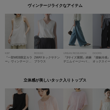
ヴィンテージライクなアイテム
KBF
ROSSO
URBAN RESEARCH
DOORS
『一部WEB限定カラ
2WAYネックサテン
『3サイズ展開』綿麻
『接触冷感
ー』ヴィンテージラ
ブラウス
デニムイージーパン
オックスイ
イクレースキャミソ
ツ
ンツ
ール
立体感が美しいタック入りトップス