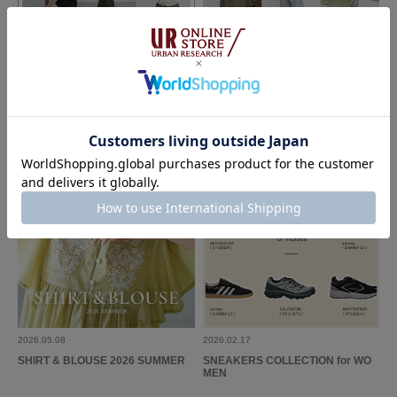
こういうタンクトップはピタッとしすぎて体のラインを拾うことが多いので
2026.06.17
2026.05.08
すが、これは柔らかい素材でピタッとしすぎないので上半身の厚みが気にな
KBF
KBF
らない。
WEB LIMITED ITEMS｜KBF
STAFF DESIGN PROJECT｜KBF
参考になった
0
Like!
0
とじる
2026.05.08
2026.02.17
SHIRT & BLOUSE 2026 SUMMER
SNEAKERS COLLECTION for WO
MEN