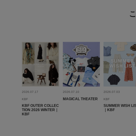
2026.07.17
2026.07.10
2026.07.03
MAGICAL THEATER
KBF
KBF
KBF OUTER COLLEC
SUMMER WISH LI
TION 2026 WINTER｜
｜KBF
KBF