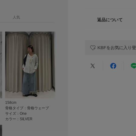
サイズガイド
▼お気に入り登録の
サイズ
トルソーボディーサイ
お気に入り登録され
人気
の確認が可能です。
返品について
素材
お買い物リストの管
レビュー
原産国
KBFをお気に入り
カテゴリ
タイプ
★
5
★
4
★
3
158cm
★
2
骨格タイプ：骨格ウェーブ
サイズ：One
★
1
カラー：SILVER