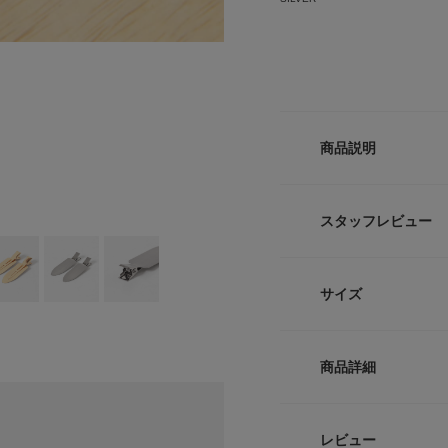
商品説明
【シンプルながらも
フラットメタルを使
スタッフレビュー
プ。付けるだけでイ
す。
サイズ
【2026 Spring/S
重量(片方) :約4.5g
サイズ
商品詳細
※商品画像は、光の
One
色味と異なって見え
※商品の色味の目安
品番
レビュー