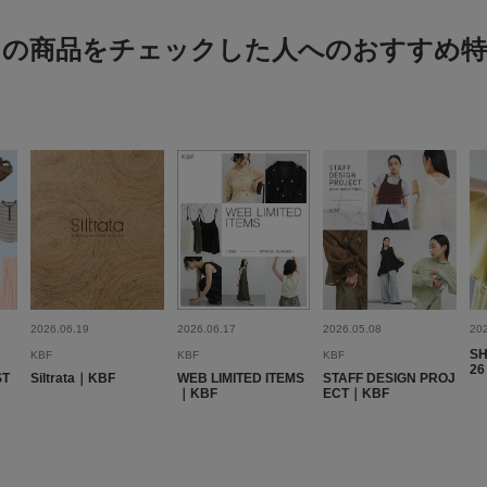
この商品をチェックした人へのおすすめ特
2026.06.19
2026.06.17
2026.05.08
20
SH
KBF
KBF
KBF
26
ST
Siltrata｜KBF
WEB LIMITED ITEMS
STAFF DESIGN PROJ
｜KBF
ECT｜KBF