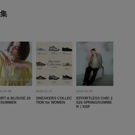
集
26.05.08
2026.02.17
2026.02.06
IRT & BLOUSE 20
SNEAKERS COLLEC
EFFORTLESS CHIC 2
 SUMMER
TION for WOMEN
026 SPRING/SUMME
R｜KBF