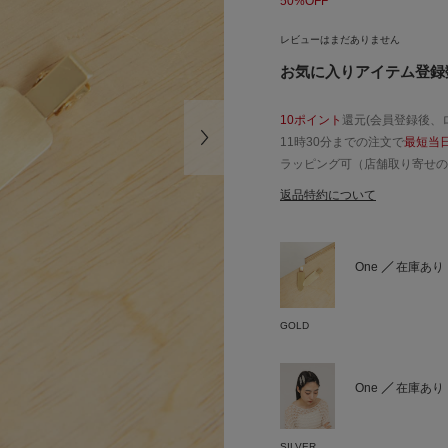
50%OFF
レビューはまだありません
お気に入りアイテム登録数
10ポイント
還元(会員登録後、
11時30分までの注文で
最短当
ラッピング可（店舗取り寄せの
返品特約について
One
在庫あり
GOLD
One
在庫あり
SILVER