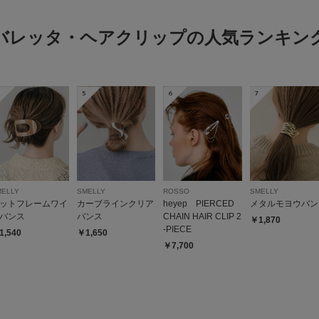
バレッタ・ヘアクリップの人気ランキン
5
6
7
MELLY
SMELLY
ROSSO
SMELLY
ットフレームワイ
カーブラインクリア
heyep PIERCED
メタルモヨウバン
バンス
バンス
CHAIN HAIR CLIP 2
￥1,870
-PIECE
1,540
￥1,650
￥7,700