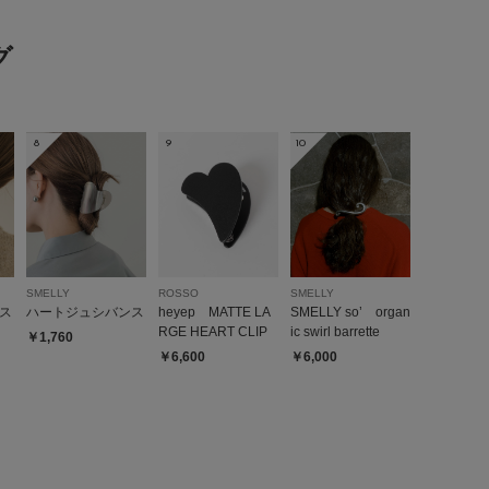
グ
8
9
10
SMELLY
ROSSO
SMELLY
ス
ハートジュシバンス
heyep MATTE LA
SMELLY so’ organ
RGE HEART CLIP
ic swirl barrette
￥1,760
￥6,600
￥6,000