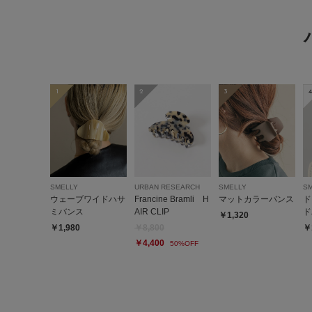
1
2
3
4
SMELLY
URBAN RESEARCH
SMELLY
S
ウェーブワイドハサ
Francine Bramli H
マットカラーバンス
ド
ミバンス
AIR CLIP
ド
￥1,320
￥1,980
￥8,800
￥
￥4,400
50%OFF