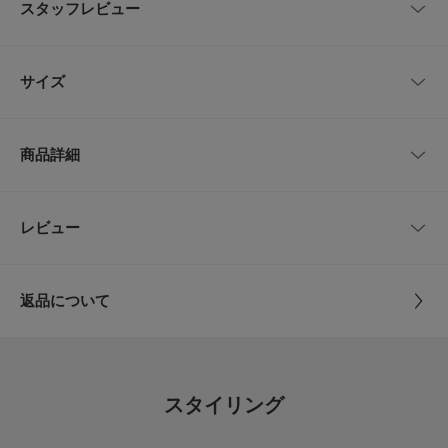
スタッフレビュー
広く調整可能になっており、アッパーや側面を大きく開けることで抜け感を
叶えました。レースソックスとも相性抜群な1足です。
レビューはありません。
【2026 Spring/Summer】【26SS】
サイズ
※靴箱破損につきましては、商品に不良が無い場合に限り出荷させていただ
いております。予めご了承ください。
サイズ
サイズ
甲幅
ヒール
商品詳細
重量(片足) : 約240g
36
22.5～23.0cm
8cm
2cm
※商品画像は、光の当たり具合やパソコンなどの閲覧環境により、実際の色
味と異なって見える場合がございます。予めご了承ください。
37
23.5～24.0cm
8.5cm
2cm
品番
KB26130-2214070
レビュー
とじる
※商品の色味の目安は、商品単体の画像をご参照ください。
38
24.5cm
8.5cm
2cm
サイズ
36,37,38
-----------------------------
《スタッフレビュー》
返品について
試着サイズ : 37・38
サイズガイド
素材
アッパー : 合成皮革
37はジャストサイズで、38は程よいゆとりがありました。
レビュー
トルソーボディーサイズ
ソール : 合成底
個人的に38の方が足首のベルトにも余裕があり歩きやすかったです。
[スタッフデータ]
普段の着用サイズ : 23.5～24cm
とじる
4.8
原産国
中国
足長 : 23.2cm
スタイリング
足囲 : 22.5cm
5
足幅 : 普通
レビュー件数：
件
カテゴリ
シューズ
ローファー