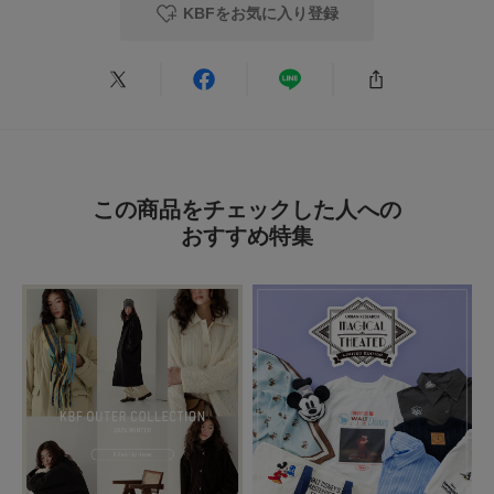
KBFをお気に入り登録
色：BLUE
/
サイズ：38
Nattu
このシリーズの黒いパンプスも持っているのですが、光沢感が美しくとても
重宝しています。
こちらの商品は横のカットされているデザインがおしゃれで一目惚れしたの
この商品をチェックした人への
で今度はBLUEにしてみました。
おすすめ特集
参考になった
0
Like!
0
2026.2.26
可愛い
色：BLACK
/
サイズ：38
no name