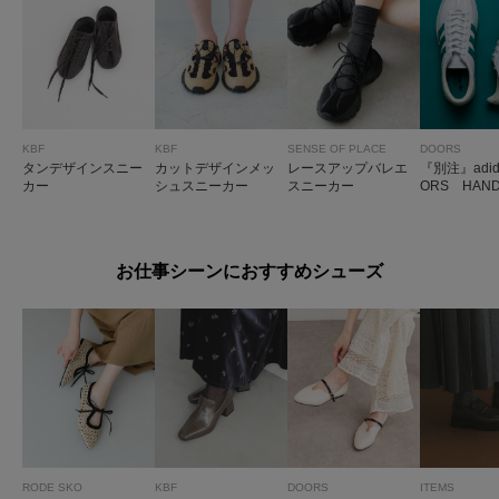
KBF
KBF
SENSE OF PLACE
DOORS
タンデザインスニー
カットデザインメッ
レースアップバレエ
『別注』adid
カー
シュスニーカー
スニーカー
ORS HAND
PEZIAL
お仕事シーンにおすすめシューズ
RODE SKO
KBF
DOORS
ITEMS