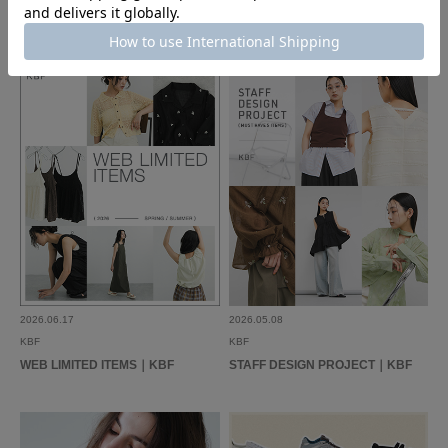
い！
SUMMER WISH LIST｜KBF
Siltrata｜KBF
参考になった
0
Like!
2
2026.2.13
可愛い！
色：BLACK
/
サイズ：37
no name
足のサイズ:
23.5cm
年代:
40代
性別:
女性
サイズ感
:ちょうど良い
使いやすさ
:良い
重さ
:やや軽い
2026.06.17
2026.05.08
KBFのシューズは普段23.5センチで37ジャストで痛くなったことがありま
KBF
KBF
せん。
WEB LIMITED ITEMS｜KBF
STAFF DESIGN PROJECT｜KBF
一癖ありのデザインに一目惚れしましたが、本当可愛いです！
参考になった
0
Like!
0