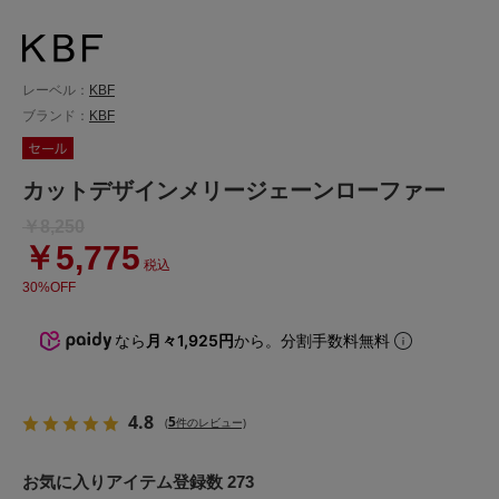
レーベル：
KBF
ブランド：
KBF
カットデザインメリージェーンローファー
￥8,250
￥5,775
税込
30%OFF
なら
月々1,925円
から。分割手数料無料
4.8
5
(
件のレビュー)
お気に入りアイテム登録数 273