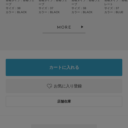
骨格タイプ：骨格ウェ
骨格タイプ：骨格ウェ
骨格タイプ：骨格ウェ
骨格タイプ：骨格
ーブ
ーブ
ーブ
レート
サイズ：38
サイズ：37
サイズ：38
サイズ：37
カラー：BLACK
カラー：BLACK
カラー：BLACK
カラー：BLUE
2026.5.7
軽い
MORE
色：BLACK
/
サイズ：38
no name
カートに入れる
オンライン購入だったので心配していましたが、想像より軽くクッション性
もあって履きやすいです。
お気に入り登録
参考になった
0
Like!
0
2026.5.4
抜け感がちょうどいいおしゃれアイテム