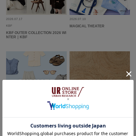
2026.07.17
2026.07.10
とても可愛いです。長さ的には37でもいけましたが私の足は幅広なので37
KBF
MAGICAL THEATER
は幅がきつく38にしました。ストラップがあるので脱げる心配がないのも
KBF OUTER COLLECTION 2026 WI
決め手でした。
NTER｜KBF
参考になった
0
Like!
0
2026.2.15
かわいい！
色：BLACK
/
サイズ：37
no name
2026.07.03
2026.06.19
デザインに一目惚れして、購入しました。艶感のある見た目もとても可愛
KBF
KBF