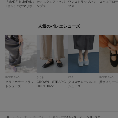
『MADE IN JAPAN』
セミスクエアトゥパ
ワンストラップパン
スクエアロ
1センチパナマリボン
ンプス
プス
パンプス
人気のバレエシューズ
RODE SKO
かぐれ
KBF
RODE SKO
クリアカラーフラッ
CROWN STRAP C
クロスナローバレエ
撥水メリー
トシューズ
OURT JAZZ
シューズ
シューズ
ローファー
カットデザインメリージェーンローファー