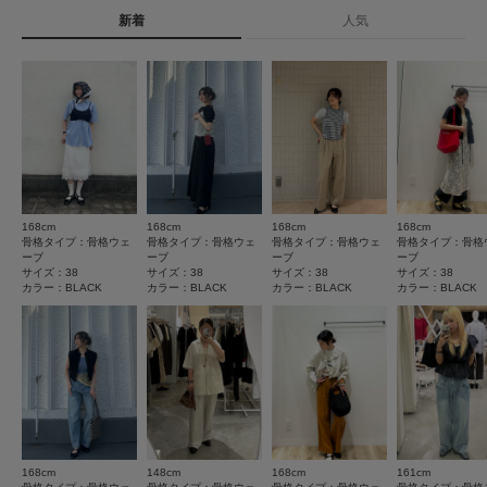
※履き心地には個人差がございますので、あくまでも目安としてご覧くださ
い。
新着
人気
★
5
(4)
タイプ
WOMEN
-----------------------------
★
4
(1)
▼お気に入り登録のおすすめ▼
とじる
★
3
(0)
お気に入り登録された商品は、マイページにて現在の価格情報や在庫状況の
確認が可能です。
★
2
(0)
お買い物リストの管理にぜひご利用ください。
★
1
(0)
とじる
168cm
168cm
168cm
168cm
サイズ感
骨格タイプ：骨格ウェ
骨格タイプ：骨格ウェ
骨格タイプ：骨格ウェ
骨格タイプ：骨格
ーブ
ーブ
ーブ
ーブ
小さい
大きい
サイズ：38
サイズ：38
サイズ：38
サイズ：38
カラー：BLACK
カラー：BLACK
カラー：BLACK
カラー：BLACK
使いやすさ
悪い
良い
重さ
軽い
重い
絞り込み
表示：新しい順
168cm
148cm
168cm
161cm