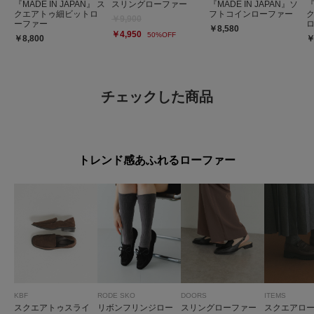
『MADE IN JAPAN』 ス
スリングローファー
『MADE IN JAPAN』ソ
『
クエアトゥ細ビットロ
フトコインローファー
￥9,900
ーファー
￥8,580
￥4,950
50%OFF
￥8,800
￥
チェックした商品
トレンド感あふれるローファー
KBF
RODE SKO
DOORS
ITEMS
スクエアトゥスライ
リボンフリンジロー
スリングローファー
スクエアロ