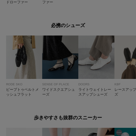
ドローファー
ファー
必携のシューズ
RODE SKO
SENSE OF PLACE
DOORS
KBF
ピープトゥベルトメ
ワイドスクエアシュ
ライトウェイトレー
レースアッ
ッシュフラット
ーズ
スアップシューズ
ズ
歩きやすさも抜群のスニーカー