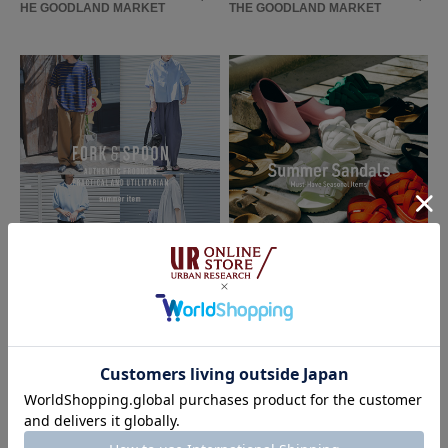
HE GOODLAND MARKET
THE GOODLAND MARKET
2026.05.26
2026.05.26
DOORS
THE GOODLAND MARKET
FORK&SPOON summer item｜DO
Summer Sandals｜THE GOODLAN
ORS
D MARKET