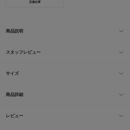
商品説明
スタッフレビュー
【CAMPER/カンペール】
カンペールはスペイン、マヨルカ島発のコンテンポラリー・シューズーブラ
ンドです。
レビューはありません。
1975年に新しいスタイルと新鮮なコンセプトのシューズへの需要に応える
サイズ
べくロレンソ・フルーシャによって創設されました。
靴作りの豊かな伝統と他に類をみないブランドとして世界中で支持されてい
ます。
サイズ
サイズ
甲幅
「MARNI」をはじめ多くのデザイナーブランドでシューズのデザインを担
商品詳細
当した経験のあるアキレス・イオン・ガブリエルがカンペール・メインコレ
41
26.0cm
9.5cm
クションの全てを監修し、
環境保護の面においてレザーワーキンググループによって認定されたテキス
タイルや認定された天然素材、バイオベース素材、リサイクル素材も積極的
42
26.5cm
9.5cm
品番
K101036-TA5M
レビュー
とじる
に採用しています。
化石燃料使用量の削減や廃棄問題などにも取り組み、より持続可能な環境対
サイズ
41,42
策を用いて生産されています。
サイズガイド