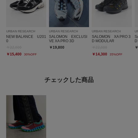
URBAN RESEARCH
URBAN RESEARCH
URBAN RESEARCH
U
NEW BALANCE U201
SALOMON EXCLUSI
SALOMON XA PRO 3
S
0
VE XA PRO 3D
D MODULAR
D
￥22,000
￥19,800
￥22,000
￥
￥15,400
￥14,300
30%OFF
35%OFF
チェックした商品