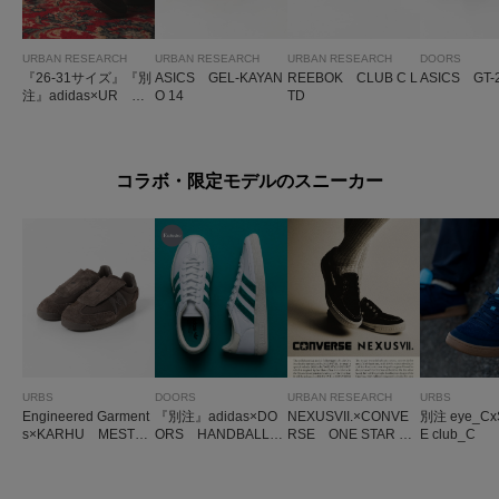
URBAN RESEARCH
URBAN RESEARCH
URBAN RESEARCH
DOORS
『26-31サイズ』『別
ASICS GEL-KAYAN
REEBOK CLUB C L
ASICS GT-
注』adidas×UR SA
O 14
TD
MBA OG
コラボ・限定モデルのスニーカー
URBS
DOORS
URBAN RESEARCH
URBS
Engineered Garment
『別注』adidas×DO
NEXUSVII.×CONVE
別注 eye_Cx
s×KARHU MESTA
ORS HANDBALL S
RSE ONE STAR H
E club_C
RI SLIP ON
PEZIAL
S D / NX