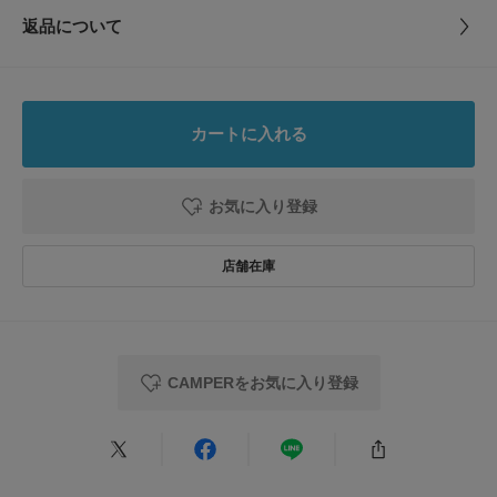
トルソーボディーサイズ
返品について
【2025 Spring/Summer】【25SS】
素材
アッパー : テキスタイル
レビュー
アウトソール : EVA
とじる
※カンペールはヨーロッパ・サイズとなっております。このサイズはあくま
インソール : ポリウレタン
でも目安となります。
ライニング : テキスタイル52%(リサイクルポリエス
※靴箱破損につきましては、商品に不良が無い場合に限り出荷させていただ
0.0
テル85%, ポリウレタン15%) リサイクルポリエス
いております。予めご了承ください。
カートに入れる
テル48%
0
重量(片足) : 約295g
レビュー件数：
件
原産国
ベトナム
お気に入り登録
※商品画像は、光の当たり具合やパソコンなどの閲覧環境により、実際の色
★
5
(0)
味と異なって見える場合がございます。予めご了承ください。
※商品の色味の目安は、商品単体の画像をご参照ください。
カテゴリ
シューズ
スニーカー
★
4
(0)
▼お気に入り登録のおすすめ▼
★
3
(0)
タイプ
MEN
お気に入り登録商品は、マイページにて現在の価格情報や在庫状況の確認が
可能です。
★
2
(0)
お買い物リストの管理に是非ご利用下さい。
とじる
CAMPERをお気に入り登録
★
1
(0)
とじる
レビューはありません。