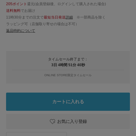
205ポイント
還元(会員登録後、ログインして購入された場合)
送料無料
でお届け
11時30分までの注文で
最短当日発送
詳細
※一部商品を除く
ラッピング可（店舗取り寄せの場合は不可）
返品特約について
タイムセール終了まで：
3日 4時間 51分 39秒
ONLINE STORE限定タイムセール
カートに入れる
お気に入り登録