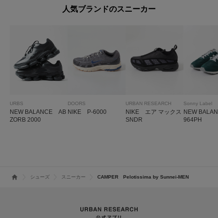
人気ブランドのスニーカー
URBS
DOORS
URBAN RESEARCH
Sonny Label
NEW BALANCE AB
NIKE P-6000
NIKE エア マックス
NEW BALA
ZORB 2000
SNDR
964PH
シューズ
スニーカー
CAMPER Pelotissima by Sunnei-MEN