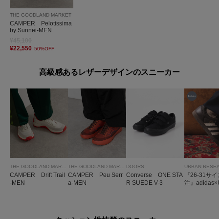
THE GOODLAND MARKET
CAMPER Pelotissima
by Sunnei-MEN
¥45,100
¥22,550
50%OFF
高級感あるレザーデザインのスニーカー
THE GOODLAND MARKET
THE GOODLAND MARKET
DOORS
URBAN RESE
CAMPER Drift Trail
CAMPER Peu Serr
Converse ONE STA
『26-31サ
-MEN
a-MEN
R SUEDE V-3
注』adidas
MBA OG