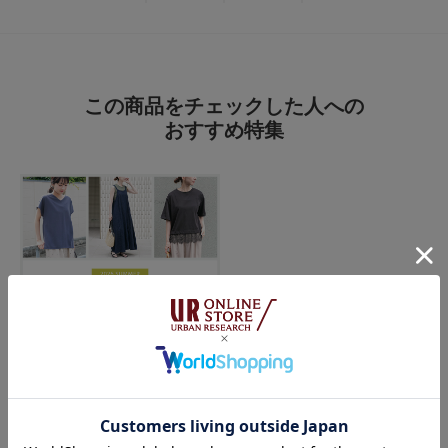
着た感触も暑い日には最適です
参考になった
0
Like!
0
この商品をチェックした人への
おすすめ特集
2026.7.27
夏の活躍アイテム
色：BORDER
/
サイズ：Free
ボーダー
年代:
50代
身長:
161～165cm
体型:
ふつう
シーン
:プライベート
サイズ感
:ちょうど良い
使いやすさ
:良い
数年前に購入し、生地の厚さ・袖の長さ・丈どれも良く、お気に入りでした
少しヨレてきたので、今年また購入しました
アウトレット価格なのでとてもお得です
2026.07.10
参考になった
0
Like!
0