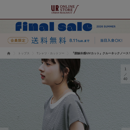
トップス
Tシャツ・カットソー
『接触冷感/UVカット』クルーネックノース
1
40