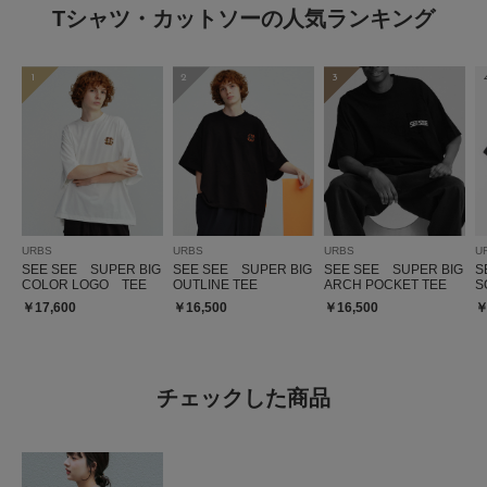
Tシャツ・カットソーの人気ランキング
1
2
3
URBS
URBS
URBS
U
SEE SEE SUPER BIG
SEE SEE SUPER BIG
SEE SEE SUPER BIG
S
COLOR LOGO TEE
OUTLINE TEE
ARCH POCKET TEE
S
￥17,600
￥16,500
￥16,500
￥
チェックした商品