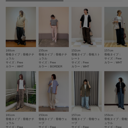
★
5
(18)
とじる
洗濯表示について
★
4
(6)
商品の取り扱いについて
★
3
(1)
カテゴリ
トップス
Tシャツ・カットソー
★
2
(0)
タイプ
WOMEN
★
1
(0)
160cm
155cm
152cm
157cm
サイズ感
骨格タイプ：骨格ナチ
骨格タイプ：骨格ナチ
骨格タイプ：骨格スト
骨格タイプ：
とじる
ュラル
ュラル
レート
サイズ：Free
小さい
大きい
サイズ：Free
サイズ：Free
サイズ：Free
カラー：WHT
カラー：WHT
カラー：BORDER
カラー：WHT
使いやすさ
悪い
良い
絞り込み
表示：新しい順
161cm
153cm
157cm
153cm
骨格タイプ：骨格ナチ
骨格タイプ：骨格ウェ
骨格タイプ：骨格ウェ
骨格タイプ：骨格
2026.8.5
ュラル
ーブ
ーブ
ュラル
サイズ：Free
サイズ：Free
サイズ：Free
サイズ：Free