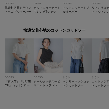
DOORS
ITEMS
DOORS
DOORS
異素材切替えラウン
カットジョーゼット
ドットシルケットプ
リネンリヨ
ドヘムプルオーバー
フレンチTシャツ
ルオーバー
トドルマン
快適な着心地のコットンカットソー
DOORS
ROSSO
かぐれ
かぐれ
『再入荷』『UR TE
クールタッチスーピ
ヘンリーネックコッ
コットンシ
CH』コットンロール
マコットンフレンチT
トンカットソー
ドカットソ
スリーブプルオーバ
シャツ
ー