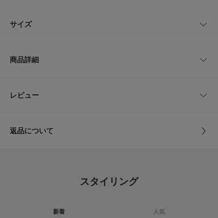
でアップデート。接触冷感でひんやり快適、UVカットや汗ジミ防止、さら
に遮熱機能も備え、暑い季節でも快適な着心地をキープします。すっきりと
したシルエットで一枚でもインナーとしても活躍し、カジュアルからきれい
■mori
サイズ
めまで幅広く対応。デイリーに頼れる、高機能な一枚です。
【2026 Spring/Summer】【26SS】
サイズ
肩幅
着丈
身幅
【着用カラー/サイズ】
BORDER
/
Free
商品詳細
シンプルなのに、着てみるとシルエットがきれいで思わず色違い
※商品画像は、光の当たり具合やパソコンなどの閲覧環境により、実際の色
Free
58cm
56cm
58cm
が欲しくなる一枚◎ほどよく肉厚な生地で体のラインを拾いにく
味と異なって見える場合がございます。予めご了承ください。
※商品の色味の目安は、商品単体の画像をご参照ください。
く、安心感が◎接触冷感＆UVカット付きで、夏に欲しい機能が
品番
IT26230-2013008
全部はいってます＾＾毎年買い足したくなる一枚です◎
レビュー
サイズガイド
▼お気に入り登録のおすすめ▼
トルソーボディーサイズ
お気に入り登録された商品は、マイページにて現在の価格情報や在庫状況の
レビューはありません。
サイズ
Free
確認が可能です。
お買い物リストの管理にぜひご利用ください。
とじる
返品について
素材
本体 : 綿70% ポリエステル30%
素材感
レビュー
リブ : 綿63% ポリエステル37%
現在の選択内容に一致するレビューはありません。
透け感 : ややあり(WHTのみ)
絞り込み条件をクリアまたは変更してください。
伸縮性 : ややあり
4.7
原産国
中国
裏地 : なし
スタイリング
光沢 : なし
25
ポケット : なし
レビュー件数：
件
洗濯表記
洗濯機洗い可, ドライクリーニング
詳しい洗濯方法については、商品の品質表示タグを
新着
人気
ご覧ください
とじる