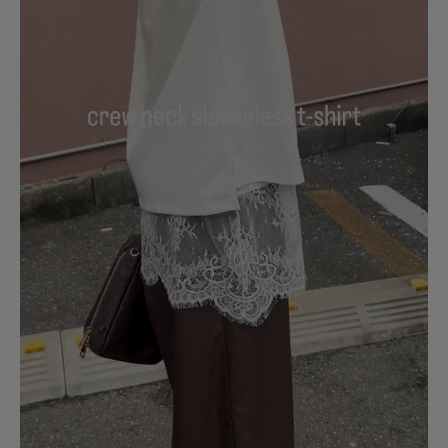
シーン
:プライベート,仕事
サイズ感
:ちょうど良い
使いやすさ
:良い
コットンで黒だと色あせしやすいですが、今のところ問題ありません。
接触冷感でサラッとしていて、袖丈も絶妙で腕がスッキリ見えます！
参考になった
0
Like!
0
2026.7.29
夏に活躍しそう
色：WHT
/
サイズ：Free
no name
足のサイズ:
23.5cm
年代:
30代
性別:
女性
身長:
161～165cm
体型:
ふつう
シーン
:プライベート
サイズ感
:ちょうど良い
使いやすさ
:やや良い