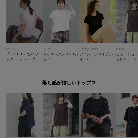
DOORS
ITEMS
Sonny Label
ITEMS
『UR TECH ひやサ
ドッキングフリルTシ
フロントフリルプル
カットジョ
ラクール』バックポ
ャツ
オーバー
フレンチTシ
イントタックプルオ
ーバー
落ち感が嬉しいトップス