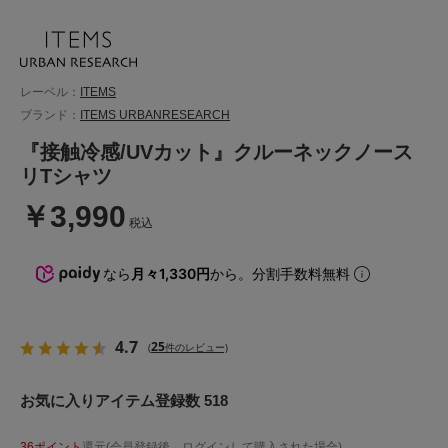
レーベル：
ITEMS
ブランド：
ITEMS URBANRESEARCH
『接触冷感/UVカット』クルーネックノース
リTシャツ
￥3,990
税込
なら
月々1,330円
から。分割手数料無料
4.7
25
(
件のレビュー)
お気に入りアイテム登録数 518
36ポイント
還元(会員登録後、ログインして購入された場合)