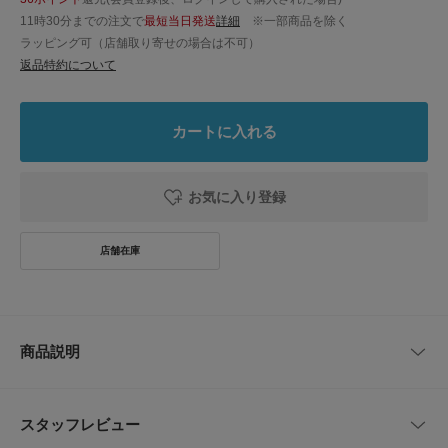
11時30分までの注文で
最短当日発送
詳細
※一部商品を除く
ラッピング可（店舗取り寄せの場合は不可）
返品特約について
カートに入れる
お気に入り登録
商品説明
機能性で選ぶ、大人の涼感ノースリT。
スタッフレビュー
シンプルで使いやすいクルーネックのノースリーブTシャツが、機能性素材