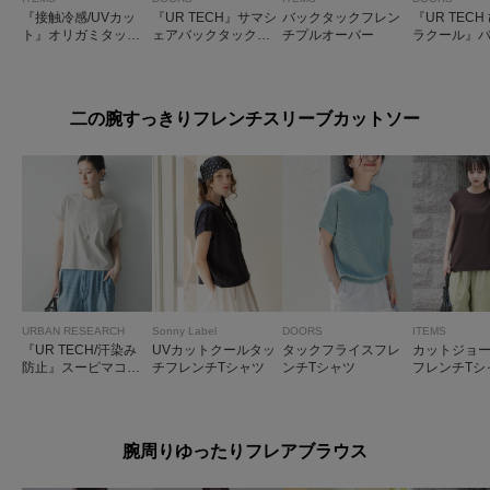
『接触冷感/UVカッ
『UR TECH』サマシ
バックタックフレン
『UR TECH
ト』オリガミタックT
ェアバックタックコ
チプルオーバー
ラクール』
シャツ
クーンプルオーバー
イントタッ
ーバー
二の腕すっきりフレンチスリーブカットソー
URBAN RESEARCH
Sonny Label
DOORS
ITEMS
『UR TECH/汗染み
UVカットクールタッ
タックフライスフレ
カットジョ
防止』スーピマコッ
チフレンチTシャツ
ンチTシャツ
フレンチTシ
トンフレンチスリー
ブカットソー
腕周りゆったりフレアブラウス