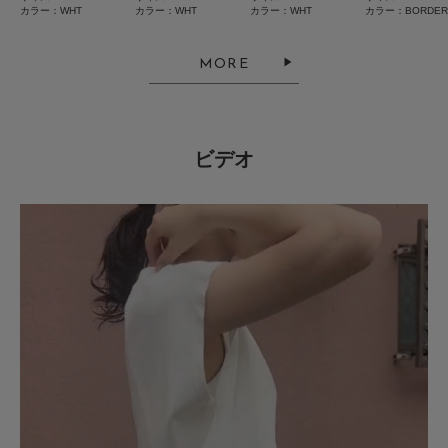
着心地◎
カラー：WHT
カラー：WHT
カラー：WHT
カラー：BORDER
色：L/BRN
/
サイズ：Free
MORE
no name
ビデオ
涼しくてシルエットも綺麗で良いです◎
セールでお得に買えてよかったです^ ^
参考になった
0
Like!
0
2026.8.2
着回しやすい！
色：BLK
/
サイズ：Free
サキ
足のサイズ:
25cm
年代:
50代
身長:
166～170cm
体型:
ふつう