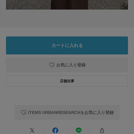
接触冷感などの機能がついてこの価格で買えたのでよかったです。形もよ
く、横にスリットが入っているのでパンツの時などに前だけインがしやすい
のも嬉しい！
脇からインナーがー見えるので注意です。
続きを読む
ホワイト以外なら黒などのインナーにしてわざと見えても良いように出来ま
すが、
私はホワイトを買ったので、インナーを肌着にしちゃうと見えた時ダサいか
参考になった
0
Like!
0
カートに入れる
ら、どうしようか迷い中です。ホワイトは透け感があるのでわざと黒インナ
ーを来て透かされるか、重ね着メインで着るかしようと思っているところで
す。とはいえレイヤード目的で元々購入したので、さらっと接触冷感で助か
お気に入り登録
ります。
2026.7.28
体型が細見えする感じ
色：BORDER
/
サイズ：Free
ヒロにゃん
ITEMS URBANRESEARCHをお気に入り登録
細かい横ボーダーなのと服の形のせいもあり、肉を拾わず少しほっそり見え
る気がして気に入りました！！