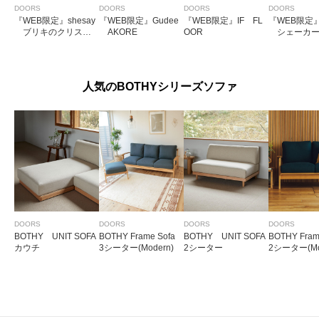
DOORS
DOORS
DOORS
DOORS
『WEB限定』shesay
『WEB限定』Gudee
『WEB限定』IF FL
『WEB限定』
ブリキのクリスマ
AKORE
OOR
シェーカー
スツリーS
シュボック
人気のBOTHYシリーズソファ
DOORS
DOORS
DOORS
DOORS
BOTHY UNIT SOFA
BOTHY Frame Sofa
BOTHY UNIT SOFA
BOTHY Fram
カウチ
3シーター(Modern)
2シーター
2シーター(Mo