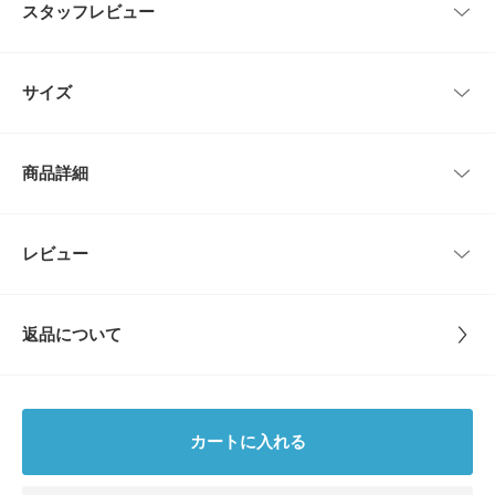
スタッフレビュー
世界的に有名な画家のアートを飾りやすい壁掛け仕様にしたフレーム付きポ
スター。
レビューはありません。
20世紀最大の芸術家、パブロ・ピカソのアートポスターがWEB限定で入荷
サイズ
しました。
ピカソが生前に数々の動物を描いた作品の中でも、きわめてシンプルな数本
の線だけで描いたフクロウのイラストがかわいらしい作品。
サイズ
縦
横
品目にもある"Le hibou(ル・イボウ)"はフランス語で「フクロウ」という意
商品詳細
味です。
-
63cm
53cm
天然木を使用したナチュラルなカラーのフレームとあいまって、お部屋を優
しく包み込んでくれるデザインに仕上げられています。
リビングや寝室にそっと飾るだけで、空間の雰囲気を邪魔せずに柔和なエッ
品番
IPP61882-DZ23
レビュー
サイズガイド
とじる
センスをプラスしてくれますよ。
トルソーボディーサイズ
サイズ
-
【Pabro Picasso(パブロ・ピカソ)】
1881年生まれ、成年期以降の大半をフランスで過ごしたスペインの画家。2
とじる
返品について
0世紀の芸術家に最も影響を与えた1人で、キュビスム・ムーブメントの創
素材
-
立者である。ほかにアッサンブラージュ彫刻の発明、コラージュを再発見す
レビュー
るなど、ピカソの芸術スタイルは幅広く創造的であったことで知られる。
代表作に"アヴィニョンの娘たち"や"ゲルニカ"がある。
原産国
-
5.0
※温湿度、日光、酸化、カビ等環境条件で作品に変色、褪色、シミ、亀裂等
カートに入れる
が生じることがあります。特に貴重品の掲示、展示、保管には注意し専門家
カテゴリ
インテリア
ポスター
1
にご相談ください。
レビュー件数：
件