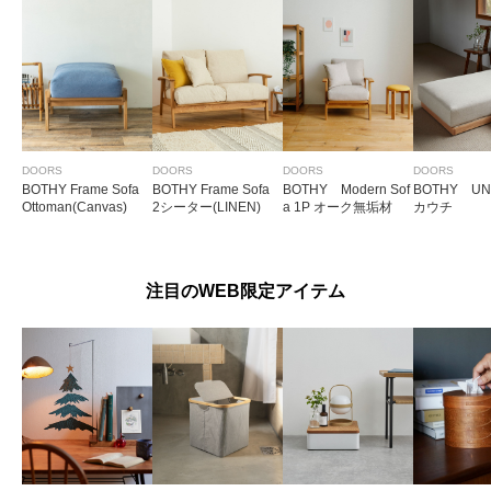
DOORS
DOORS
DOORS
DOORS
BOTHY Frame Sofa
BOTHY Frame Sofa
BOTHY Modern Sof
BOTHY UNI
Ottoman(Canvas)
2シーター(LINEN)
a 1P オーク無垢材
カウチ
注目のWEB限定アイテム