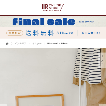
インテリア
ポスター
Picasso/Le hibou
1
5