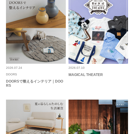
eriiii
年代:
40代
足のサイズ:
23cm
性別:
女性
お子様の身長:
136～140cm
身長:
151～155cm
体型:
ふつう
リビングの壁一画だけカラークロスにし、長年その壁に合う何かを探してい
ました。
リビングにふくろうを飾るのは風水的にもいいと聞いており何か飾りたいと
も考えていたところ、こちらのえを発見。
続きを読む
元々はピカソのこの一筆描きシリーズ(といっていいのでしょうか)の鳩は好
きだったんですが、リビングには絶対このふくろうだ！！と直感。
2026.07.24
2026.07.10
結果大満足です。
DOORS
MAGICAL THEATER
参考になった
0
Like!
0
少々値が張りますが…^^;
DOORSで整えるインテリア｜DOO
RS
とじる