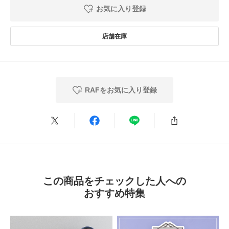
※裏板の取り外しの際の金具(トンボ)の開け閉めは材質により硬い場合があ
お気に入り登録
タイプ
LIFESTYLE
りますので、素手は避け、ドライバーでビスを調節して開け閉めをしてくだ
★
5
(1)
さい。
※その他お取り扱いに関しましては、商品に付属のアテンションタグをご覧
★
4
(0)
ください。
とじる
★
3
(0)
※商品画像は、光の当たり具合やパソコンなどの閲覧環境により、実際の色
味と異なって見える場合がございます。予めご了承ください。
★
2
(0)
※商品の色味の目安は、商品単体の画像をご参照ください。
RAFをお気に入り登録
★
1
(0)
とじる
絞り込み
表示：新しい順
この商品をチェックした人への
2025.11.1
おすすめ特集
ふくろう
色：-
/
サイズ：-