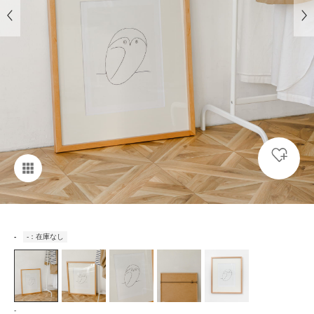
-
-：在庫なし
-