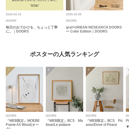
2026.04.10
2026.03.06
DOORS
DOORS
毎日のおでかけを、ちょっと丁寧
graf+URBAN RESEARCH DOORS
に。｜DOORS
ー Color Edition｜DOORS
ポスターの人気ランキング
1
2
3
DOORS
DOORS
DOORS
D
『WEB限定』MOEBE
『WEB限定』BCS Ma
『WEB限定』BCS Pic
P
Frame A3 Wood(オー
tisse/Le platane
asso/Dove of Peace
￥
ク)