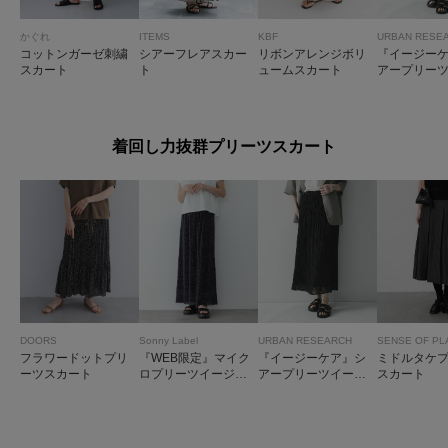
かぐれ
ITEMS
KBF
URBAN RESE
コットンガーゼ刺繍
シアーフレアスカー
リボンアレンジボリ
『イージー
スカート
ト
ュームスカート
アープリー
ースカート
着回し力抜群プリーツスカート
DOORS
Sonny Label
URBAN RESEARCH
SENSE OF PL
フラワードットプリ
『WEB限定』マイク
『イージーケア』シ
ミドルタケ
ーツスカート
ロプリーツイージー
アープリーツイージ
スカート
スカート
ースカート