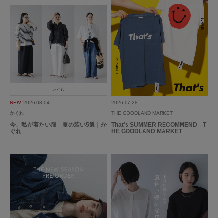
ペチコート付きで透けませんが、涼しいです。
丈は長めですが、重い感じに見えないのが気に入っています。
参考になった
0
Like!
0
NEW
2026.08.04
2026.07.28
2026.7.26
かぐれ
THE GOODLAND MARKET
今、私が着たい服 夏の装い5選｜か
That’s SUMMER RECOMMEND｜T
大人かわいい
ぐれ
HE GOODLAND MARKET
色：BLACK
/
サイズ：Free
no name
年代:
50代
性別:
女性
身長:
156～160cm
体型:
ふつう
トップスを先に購入して、ワンピースのように着れるといいかなと思い追加