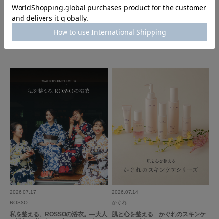
帰宅後にタグを確認したところ、干す時は二つに折ってと書いてありました
続きを読む
が、生乾きが心配なので普通に干してからネジって保管しています。形状を
2026.07.21
2026.07.17
維持できるか不明なため⭐︎マイナス1で。
FORK&SPOON - new arrival item｜
LAATO
DOORS
2026 Autumn Winter pre collection
参考になった
1
Like!
0
｜LAATO
もっと見る
とじる
2026.07.17
2026.07.14
ROSSO
かぐれ
私を整える、ROSSOの浴衣。―大人
肌と心を整える かぐれのスキンケ