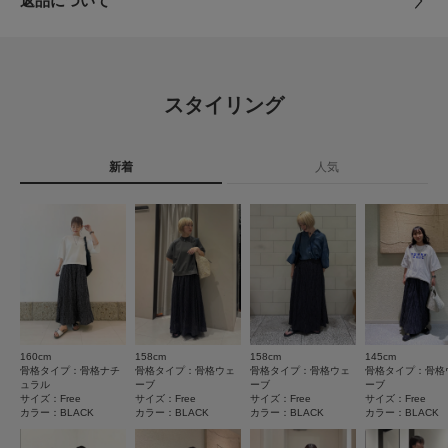
返品について
インを自然にカバーしてくれます。ウエストは総ゴム仕様ですが
【丈の調節について】
素材
本体 : 綿100%
かぐれでは丈感を調節できるようにイージー仕様の商品をご用意していま
締め付け感が強すぎず、快適な履き心地でした。
レビュー
ペチコート : 綿100%
す。
総ゴムで紐が通してあるのでお好みのウエスト位置で着用いただけます。
ウエストをひと折りして丈感を調整できるので、小柄な方にもお
ぜひ参考にしてみてください。
4.9
原産国
中国
すすめです。
・短くしたい場合
スタイリング
ウエストの高い位置で紐を結んでいただくか、ウエストを一折りすると短い
ペチコート付きで透け感を気にせず着用できるのも嬉しいポイン
13
丈感をお楽しみいただけます。
レビュー件数：
件
カテゴリ
スカート
ロングスカート
・少し長くしたい場合
ト。さらにポケット付きで実用性も◎。
やや腰穿きで着用し紐を結ぶとしっかりととまり、安心して着用いただけま
新着
人気
★
5
(12)
タイプ
WOMEN
す。
さらりとした綿素材で肌触りがよく、暑い季節も涼しく快適に過
ごせそうです。これからのシーズンに活躍してくれる一枚で
★
4
(1)
【2026 Spring/Summer】【26SS】
す。"
とじる
★
3
(0)
※この商品は、天然素材にクリンクル加工(しわ加工)を施しています。加工
は永久的なものではなく、お洗濯のたびに変化が生じます。
レビューはありません。
★
2
(0)
※保管の際は、2つにねじった状態がおすすめです。
※その他お取り扱いに関しましては、商品に付属のアテンションタグをご覧
★
1
ください。
(0)
160cm
158cm
158cm
145cm
現在の選択内容に一致するレビューはありません。
※この商品は、ペチコートがつきます。
骨格タイプ：骨格ナチ
骨格タイプ：骨格ウェ
骨格タイプ：骨格ウェ
骨格タイプ：骨格
絞り込み条件をクリアまたは変更してください。
ュラル
ーブ
ーブ
ーブ
サイズ：Free
サイズ：Free
サイズ：Free
サイズ：Free
[ペチコート]
カラー：BLACK
カラー：BLACK
カラー：BLACK
カラー：BLACK
Free : ウエスト約66～110cm / ヒップ108cm / スカート丈70cm
絞り込み
表示：新しい順