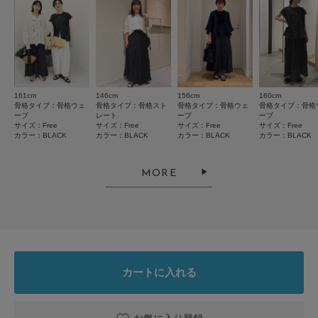
※商品画像は、光の当たり具合やパソコンなどの閲覧環境により、実際の色
味と異なって見える場合がございます。予めご了承ください。
※商品の色味の目安は、商品単体の画像をご参照ください。
2026.7.27
とじる
▼お気に入り登録のおすすめ▼
生地感がいい
お気に入り登録された商品は、マイページにて現在の価格情報や在庫状況の
確認が可能です。
色：BLACK
/
サイズ：Free
お買い物リストの管理にぜひご利用ください。
161cm
146cm
156cm
160cm
骨格タイプ：骨格ウェ
骨格タイプ：骨格スト
骨格タイプ：骨格ウェ
骨格タイプ：骨格
P子ちゃん
ーブ
レート
ーブ
ーブ
素材感
年代:
60代
足のサイズ:
24.5cm
性別:
女性
サイズ：Free
サイズ：Free
サイズ：Free
サイズ：Free
身長:
171～175cm
体型:
大柄
カラー：BLACK
カラー：BLACK
カラー：BLACK
カラー：BLACK
透け感 : なし
伸縮性 : ややあり
裏地 : なし
MORE
しぼのよった生地が気に入りました。さらっとしてウエストゴム、まとわり
光沢 : なし
つかない履き心地が、暑い日も快適に過ごせました。
ポケット : あり
ドットは小さめで、あまり主張すぎずです。
とじる
参考になった
0
Like!
1
カートに入れる
2026.7.27