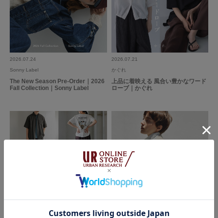
で購入しました。
合わせて着るとキチンと感が出て、いい感じです。
特に水玉好きではないのですが、小さく目立たないので、気負わず着用でき
続きを読む
ます。
大人になって初めての水玉かも。
参考になった
0
Like!
1
2026.07.24
2026.07.21
Sonny Label
かぐれ
The New Season Pre-Order｜2026
上品に着映える 風合い豊かなワード
Fall Collection｜Sonny Label
ローブ｜かぐれ
2026.7.24
干し方に注意が必要
色：BLACK
/
サイズ：Free
no name
トップスだけを購入するつもりでしたが、試着すると即決でした。セットア
ップは可愛いし、なにより涼しくてシワが気にならないのが決め手でした。
広がりすぎないシルエットも好みでした。