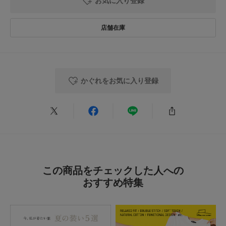
お気に入り登録
かわいい
色：BLACK
/
サイズ：Free
tamako
足のサイズ:
24.5cm
年代:
50代
性別:
女性
身長:
161～165cm
体型:
ふつう
かぐれをお気に入り登録
小さな水玉がかわいくなりすぎず大人かわいいです。
丈が長いのがお気に入りで、生地が薄くさらっとしているので重たい感じが
せず大活躍しています。
参考になった
1
Like!
0
この商品をチェックした人への
2026.7.27
おすすめ特集
涼しい透けない可愛い
色：BLACK
/
サイズ：Free
まる