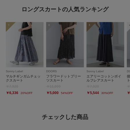
ロングスカートの人気ランキング
1
2
3
Sonny Label
DOORS
Sonny Label
D
マルチギンガムチェッ
フラワードットプリー
エアリーコットンボイ
クスカート
ツスカート
ルフレアスカート
￥7,920
￥11,000
￥7,920
￥
￥6,336
￥5,000
￥5,544
￥
20%OFF
54%OFF
30%OFF
チェックした商品