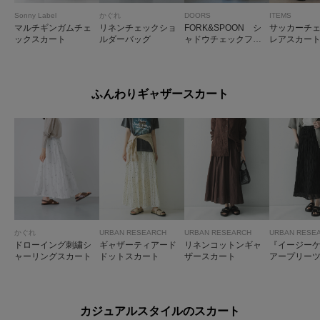
Sonny Label
かぐれ
DOORS
ITEMS
マルチギンガムチェ
リネンチェックショ
FORK&SPOON シ
サッカーチ
ックスカート
ルダーバッグ
ャドウチェックフレ
レアスカー
アスカート
ふんわりギャザースカート
かぐれ
URBAN RESEARCH
URBAN RESEARCH
URBAN RESE
ドローイング刺繍シ
ギャザーティアード
リネンコットンギャ
『イージー
ャーリングスカート
ドットスカート
ザースカート
アープリー
ースカート
カジュアルスタイルのスカート