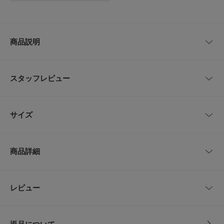
商品説明
雰囲気の良い素材に注目。存在感が高まるアイテム
シンプルなトップスと相性が良い着映えスカート。くしゅっとした表情が魅
スタッフレビュー
力的で、これ1枚で洗練されたスタイリングが叶います。クリンクル加工に
より凹凸のある表面感に仕上がっています。薄手のコットン生地を染めて水
玉部分を抜染したオリジナル柄。ペチコート付きなので透けを気にせず着用
できるのも嬉しいポイント。加工を施していますが天然素材のため着用/洗
■まこ
サイズ
濯を重ねるとシワ感が落ちていきます。アテンションをご確認の上、絞って
年代:
20代
足のサイズ:
24cm
性別:
女性
保管していただくと形状が保たれやすいです。同素材でブラウスもご用意し
身長:
156～160cm
体型:
ふつう
ています。
サイズ
ウエスト
ヒップ
スカート丈
商品詳細
【着用カラー/サイズ】
BLACK
/
Free
【FABRIC】
Free
約68～110cm
約112～142cm
91cm
涼しげな綿素材にドット柄が映えるスカートです。
・シャリ感のあるサラッとした肌触り
・大人っぽい細かいドット
品番
GA26230-2050109
158cmで腰位置に合わせて着用すると、丈はくるぶしが見えるく
レビュー
サイズガイド
【POINT】
らい。長すぎず、バランスよく着られました。
トルソーボディーサイズ
・暑さ残る秋口まで着まわしが可能
サイズ
Free
・旅行にも便利な一品
全体的にゆとりのあるシルエットで、気になる腰まわりや脚のラ
とじる