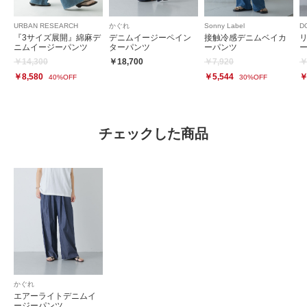
URBAN RESEARCH
かぐれ
Sonny Label
D
『3サイズ展開』綿麻デ
デニムイージーペイン
接触冷感デニムベイカ
ニムイージーパンツ
ターパンツ
ーパンツ
￥14,300
￥18,700
￥7,920
￥
￥8,580
￥5,544
￥
40%OFF
30%OFF
チェックした商品
かぐれ
エアーライトデニムイ
ージーパンツ