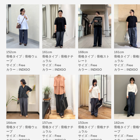
【2026 Spring/Summer】【26SS】
★
4
(0)
とじる
※この商品は、染料の特性上、着用中の摩擦や汗などにより他の衣類や下
★
3
(1)
着、淡い色に色移りすることがあるので、コーディネートやお取り扱いにご
注意ください。
★
2
(0)
※下着などは、同系色の着用をお勧めします。
※その他お取り扱いに関しましては、商品に付属のアテンションタグをご覧
★
1
ください。
(0)
152cm
161cm
168cm
161cm
※商品画像は、光の当たり具合やパソコンなどの閲覧環境により、実際の色
サイズ感
骨格タイプ：骨格ウェ
骨格タイプ：骨格ナチ
骨格タイプ：骨格スト
骨格タイプ：骨格
味と異なって見える場合がございます。予めご了承ください。
ーブ
ュラル
レート
ュラル
小さい
大きい
サイズ：Free
サイズ：Free
サイズ：Free
サイズ：Free
※商品の色味の目安は、商品単体の画像をご参照ください。
カラー：INDIGO
カラー：INDIGO
カラー：INDIGO
カラー：INDIGO
使いやすさ
▼お気に入り登録のおすすめ▼
悪い
良い
お気に入り登録された商品は、マイページにて現在の価格情報や在庫状況の
確認が可能です。
お買い物リストの管理にぜひご利用ください。
素材感
絞り込み
表示：新しい順
透け感 : なし
伸縮性 : なし
164cm
157cm
153cm
162cm
骨格タイプ：骨格ウェ
骨格タイプ：骨格ナチ
骨格タイプ：骨格ナチ
骨格タイプ：骨格
裏地 : なし
2026.7.22
ーブ
ュラル
ュラル
ーブ
光沢 : なし
サイズ：Free
サイズ：Free
サイズ：Free
サイズ：Free
ポケット : あり