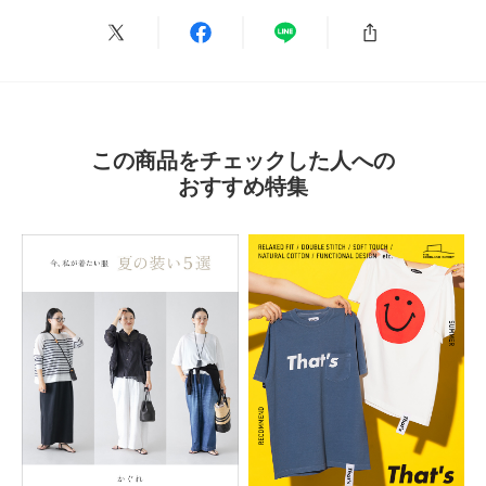
シーン
:仕事
サイズ感
:ちょうど良い
使いやすさ
:良い
インディゴの色合いと艶感が素敵。ちょっとワイド目で履き心地もいい。
夏に履きたいデニム。
参考になった
1
Like!
0
この商品をチェックした人への
おすすめ特集
2026.7.18
試着したらよかったんですが
色：INDIGO
/
サイズ：Free
くろねこ
試着したときは可愛い軽い涼しい最高！と思ったんですが、洗濯するとシワ
を伸ばして干してもしっわしわになります。アイロン必須です。手間をかけ