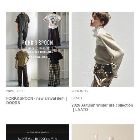
2026.7.12
暑い夏にぴったりの綺麗目のデニムパンツ
色：INDIGO
/
サイズ：Free
なお
買うつもりはなく試着だけとおもったらびっくり。軽くて涼しくてタックが
入ってストンと落ち感でスッキリ見える綺麗めパンツに胸を鷲掴みされ即購
2026.07.21
2026.07.17
入しました。大好きなデニムは夏は避けがちでしたがこれなら真夏もガンガ
FORK&SPOON - new arrival item｜
LAATO
ン履けます。158センチで踵が少し隠れるくらいですが靴によっては裾を折
DOORS
続きを読む
2026 Autumn Winter pre collection
らなくても全然大丈夫です。めちゃくちゃおすすめです。
｜LAATO
参考になった
4
Like!
0