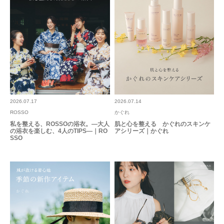
とじる
2026.07.17
2026.07.14
ROSSO
かぐれ
私を整える、ROSSOの浴衣。―大人
肌と心を整える かぐれのスキンケ
の浴衣を楽しむ、4人のTIPS―｜RO
アシリーズ｜かぐれ
SSO