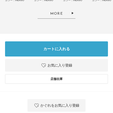
涼しい！
カラー：INDIGO
カラー：INDIGO
カラー：INDIGO
カラー：INDIGO
色：INDIGO
/
サイズ：Free
とじる
MORE
no name
生地はさらっとしていて猛暑の日でも着心地がよいです。高身長(170セン
チ)ですが、股下も十分に長さがあり、即決して購入者しました。
カートに入れる
参考になった
1
Like!
0
お気に入り登録
2026.7.20
夏デニム
色：INDIGO
/
サイズ：Free
no name
かぐれをお気に入り登録
足のサイズ:
23.5cm
年代:
60代
性別:
女性
身長:
156～160cm
体型:
ふつう