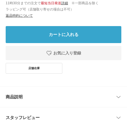
11時30分までの注文で
最短当日発送
詳細
※一部商品を除く
ラッピング可（店舗取り寄せの場合は不可）
返品特約について
カートに入れる
お気に入り登録
商品説明
暑い時期に寄り添う 軽やかな素材感
デニムは夏場にもスタイリングに取り入れたい、でも生地が厚いと着られな
スタッフレビュー
い・・・そんな時におすすめしたい1本が届きました。全体的にゆとりがあ
るので肌に張り付かず軽やかで快適な着心地。フロントの2タックが立体的