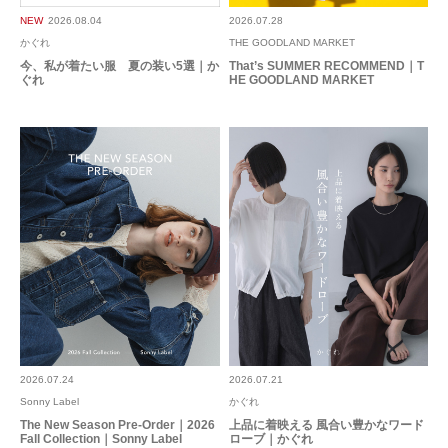
れる人には良いと思いますが、手間に時間をかけたくない人にはおすすめし
NEW
2026.08.04
2026.07.28
ません。
かぐれ
THE GOODLAND MARKET
参考になった
10
Like!
3
今、私が着たい服 夏の装い5選｜か
That’s SUMMER RECOMMEND｜T
ぐれ
HE GOODLAND MARKET
2026.7.13
良い
色：INDIGO
/
サイズ：Free
ここ
足のサイズ:
23.5cm
年代:
40代
性別:
女性
身長:
151～155cm
体型:
ふつう
シーン
:プライベート
サイズ感
:ちょうど良い
使いやすさ
:良い
夏場にデニム暑いのでこれは涼しく着れそうです。はきやすく生地も薄くて
2026.07.24
2026.07.21
いいです
Sonny Label
かぐれ
The New Season Pre-Order｜2026
上品に着映える 風合い豊かなワード
参考になった
2
Like!
1
Fall Collection｜Sonny Label
ローブ｜かぐれ