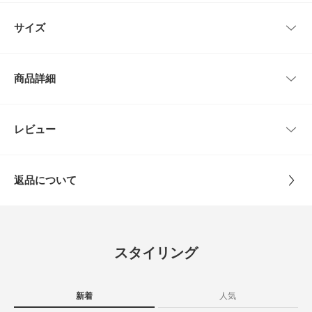
で、自然な落ち感と相まってスッキリとしたストレートシルエットを叶えま
レビューはありません。
す。カジュアルながらもさり気なくキレイ目な雰囲気が表現されたアイテ
サイズ
ム。ウエストは総ゴム+紐付きのイージー仕様を採用。気温が上がるこれか
らの季節に着まわしをお楽しみください。
サイズ
ウエスト
ヒップ
股上
股下
もも周り
【FABRIC】
商品詳細
・サラッとした肌触りのコットン100%
約110～120
Free
約66～86cm
35.5cm
68cm
約80cm
・大人っぽい濃色INDIGO
cm
【POINT】
品番
GA26230-2040132
レビュー
サイズガイド
とじる
・トップス次第でロングシーズン活躍
トルソーボディーサイズ
・両脇/ヒップにポケット付き
サイズ
Free
【丈の調節について】
とじる
返品について
かぐれでは丈感を調節できるようにイージー仕様の商品をご用意していま
素材
綿100%
す。
レビュー
総ゴムで紐が通してあるのでお好みのウエスト位置で着用いただけます。
ぜひ参考にしてみてください。
原産国
日本
・短くしたい場合
4.6
ウエストの高い位置で紐を結んでいただくか、ウエストを一折りすると短い
スタイリング
丈感をお楽しみいただけます。
カテゴリ
ボトム
デニム
5
・少し長くしたい場合
レビュー件数：
件
やや腰穿きで着用し紐を結ぶとしっかりととまり、安心して着用いただけま
タイプ
WOMEN
す。
新着
人気
★
5
(4)