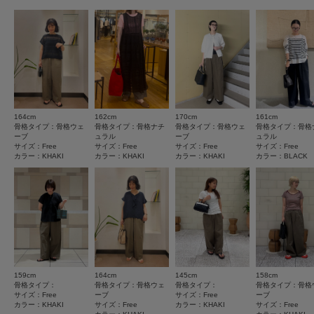
★
4
(2)
※商品画像は、光の当たり具合やパソコンなどの閲覧環境により、実際の色
とじる
味と異なって見える場合がございます。予めご了承ください。
★
3
(1)
※商品の色味の目安は、商品単体の画像をご参照ください。
★
2
(0)
▼お気に入り登録のおすすめ▼
お気に入り登録された商品は、マイページにて現在の価格情報や在庫状況の
★
1
確認が可能です。
(0)
お買い物リストの管理にぜひご利用ください。
164cm
162cm
170cm
161cm
サイズ感
骨格タイプ：骨格ウェ
骨格タイプ：骨格ナチ
骨格タイプ：骨格ウェ
骨格タイプ：骨格
素材感
ーブ
ュラル
ーブ
ュラル
小さい
大きい
サイズ：Free
サイズ：Free
サイズ：Free
サイズ：Free
カラー：KHAKI
カラー：KHAKI
カラー：KHAKI
カラー：BLACK
使いやすさ
透け感 : なし
伸縮性 : なし
悪い
良い
裏地 : なし
光沢 : なし
ポケット : あり
絞り込み
表示：新しい順
とじる
159cm
164cm
145cm
158cm
骨格タイプ：
骨格タイプ：骨格ウェ
骨格タイプ：
骨格タイプ：骨格
2026.7.12
サイズ：Free
ーブ
サイズ：Free
ーブ
カラー：KHAKI
サイズ：Free
カラー：KHAKI
サイズ：Free