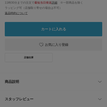
11時30分までの注文で
最短当日発送
詳細
※一部商品を除く
ラッピング可（店舗取り寄せの場合は不可）
返品特約について
カートに入れる
お気に入り登録
商品説明
ほんのりメンズライクが今の気分
カジュアルからきれい目まで、様々なトップスと好相性なイージーボトム。
スタッフレビュー
オーガニックコットンのネップ糸・ムラ糸を使用したラフな表面が魅力。サ
ラッとしたドライタッチが清涼感のある素材です。たっぷりとした太めのシ