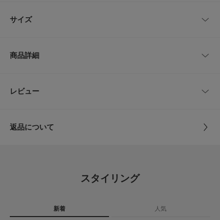
ルエットで、お尻周りにゆとりがありダボっと余るサイズ感がポイント。ゆ
レビューはありません。
ったりとしているので、後ろはベイカーパンツ特有のフラップポケットをあ
サイズ
えて採用せず、片方のみのパッチポケットですっきり仕上げています。
【FABRIC】
サイズ
ウエスト
ヒップ
股上
股下
もも周り
・肌離れが良く夏も快適
商品詳細
・パリッとした程よいハリ
Free
約66～86cm
118cm
40cm
63cm
80cm
【POINT】
・ウエストは総ゴム+紐付き調節が可能
品番
GA26130-2040213
レビュー
サイズガイド
とじる
・レースやフリルなど、甘いアイテムとのスタイリングもおすすめ
トルソーボディーサイズ
サイズ
Free
【丈の調節について】
かぐれでは丈感を調節できるようにイージー仕様の商品をご用意していま
とじる
返品について
す。
素材
綿100%
総ゴムで紐が通してあるのでお好みのウエスト位置で着用いただけます。
レビュー
ぜひ参考にしてみてください。
・短くしたい場合
原産国
日本
ウエストの高い位置で紐を結んでいただくか、ウエストを一折りすると短い
4.7
丈感をお楽しみいただけます。
スタイリング
・少し長くしたい場合
カテゴリ
ボトム
パンツ
15
やや腰穿きで着用し紐を結ぶとしっかりととまり、安心して着用いただけま
レビュー件数：
件
す。
タイプ
WOMEN
新着
人気
★
5
(12)
【2026 Spring/Summer】【26SS】