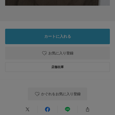
ワイドパンツの形がキレイで、履いてみたら欲しくなりました。在庫がある
うちに早めに購入しました。
参考になった
0
Like!
0
カートに入れる
2026.7.3
とても良い
お気に入り登録
色：KHAKI
/
サイズ：Free
chisa
ミリタリーテイストですが、トップスを綺麗系で合わせたら優しい感じに出
かぐれをお気に入り登録
来ると思います。生地が薄めなのでこれからもまだまだ着れると思います。
参考になった
0
Like!
1