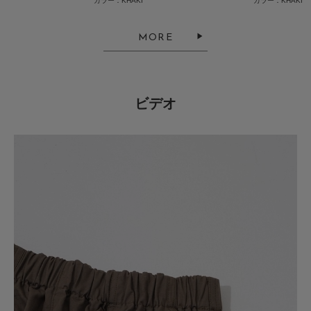
大きかった
カラー：KHAKI
カラー：KHAKI
色：KHAKI
/
サイズ：Free
MORE
はにわ
身長:
161～165cm
体型:
ふつう
シーン
:プライベート,仕事
サイズ感
:大きい
使いやすさ
:どちらともいえない
ビデオ
色、質感ともに良かったのですが、私には大きすぎました。
ユーティリティイージーパンツのサイズよりひと回り大きいです。
残念ですが返品しました。
参考になった
1
Like!
0
2026.7.6
お気に入りです
色：KHAKI
/
サイズ：Free
sk