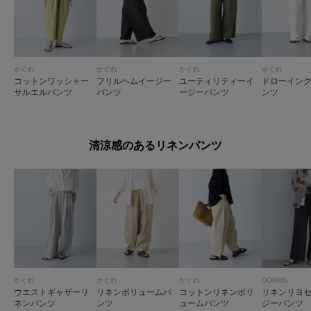
かぐれ
かぐれ
かぐれ
かぐれ
コットンワッシャー
フリルヘムイージー
ユーティリティーイ
ドローイン
サルエルパンツ
パンツ
ージーパンツ
ンツ
清涼感のあるリネンパンツ
かぐれ
かぐれ
かぐれ
DOORS
ウエストギャザーリ
リネンボリュームパ
コットンリネンボリ
リネンリヨ
ネンパンツ
ンツ
ュームパンツ
ジーパンツ