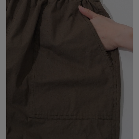
とにかく履きやすくてヘビロテしています。そのせいか少し毛玉ができてい
ます。デザイン自体はワイドですが、履くととてもスッキリ見えます。生地
は薄くはないですがゆとりがかなりあるので涼しく履けます。
参考になった
0
Like!
0
2026.7.4
形がキレイ
色：KHAKI
/
サイズ：Free
TAO
年代:
40代
性別:
女性
身長:
161～165cm
体型:
大柄
シーン
:プライベート,仕事
サイズ感
:ちょうど良い
使いやすさ
:良い