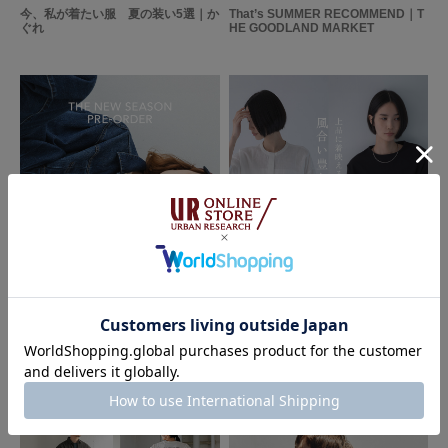
今、私が着たい服 夏の装い5選｜か
That’s SUMMER RECOMMEND｜T
ぐれ
HE GOODLAND MARKET
とじる
2026.07.24
2026.07.21
Sonny Label
かぐれ
The New Season Pre-Order｜2026
上品に着映える 風合い豊かなワード
Fall Collection｜Sonny Label
ローブ｜かぐれ