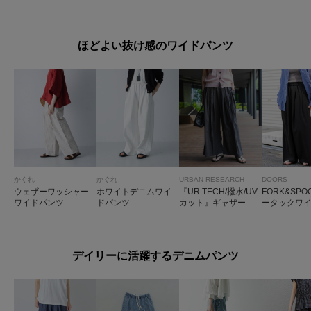
ほどよい抜け感のワイドパンツ
かぐれ
かぐれ
URBAN RESEARCH
DOORS
ウェザーワッシャー
ホワイトデニムワイ
『UR TECH/撥水/UV
FORK&SP
ワイドパンツ
ドパンツ
カット』ギャザーワ
ータックワ
イドパンツ
ツ
デイリーに活躍するデニムパンツ