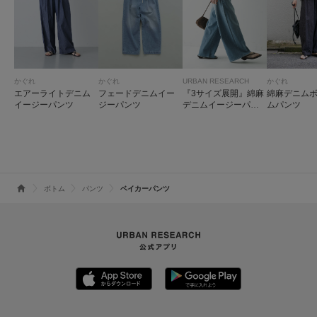
かぐれ
かぐれ
URBAN RESEARCH
かぐれ
エアーライトデニム
フェードデニムイー
『3サイズ展開』綿麻
綿麻デニム
イージーパンツ
ジーパンツ
デニムイージーパン
ムパンツ
ツ
ボトム
パンツ
ベイカーパンツ