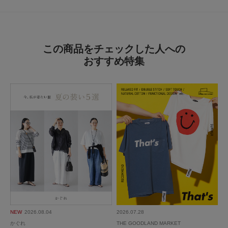
2026.6.23
この商品をチェックした人への
よい！
おすすめ特集
色：KHAKI
/
サイズ：Free
no name
写真だとブラウンですが実際はもっとカーキです。どんな色にも合わせやす
いです。
参考になった
0
Like!
0
もっと見る
NEW
2026.08.04
2026.07.28
かぐれ
THE GOODLAND MARKET