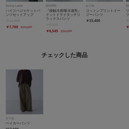
Sonny Label
DOORS
かぐれ
D
ハイスペジャケットパ
『接触冷感/吸水速乾』
コットンプリントイー
ンツセットアップ
ドットドライタッチリ
ジーパンツ
ラックスパンツ
￥11,000
￥15,400
￥
￥9,350
￥7,700
￥
30%OFF
￥6,545
30%OFF
チェックした商品
かぐれ
ベイカーパンツ