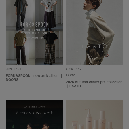
2026.07.21
2026.07.17
FORK&SPOON - new arrival item｜
LAATO
DOORS
2026 Autumn Winter pre collection
｜LAATO