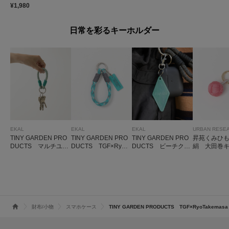
¥1,980
日常を彩るキーホルダー
EKAL
EKAL
EKAL
URBAN RESE
TINY GARDEN PRO
TINY GARDEN PRO
TINY GARDEN PRO
昇苑くみひ
DUCTS マルチユー
DUCTS TGF×RyoT
DUCTS ビーチクリ
絹 大田巻
スキーホルダー
akemasa キーホルダ
ーン キーホルダー
ダー
ー
財布/小物
スマホケース
TINY GARDEN PRODUCTS TGF×RyoTakema