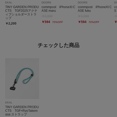
EKAL
DOORS
DOORS
D
TINY GARDEN PRODU
commpost iPhoneXI C
commpost iPhoneXI C
c
CTS TGF2025アクテ
ASE maru
ASE fuku
S
ィブショルダーストラ
￥1,980
￥1,980
￥
ップ
￥594
￥594
￥
70%OFF
70%OFF
￥2,200
チェックした商品
EKAL
TINY GARDEN PRODU
CTS TGF×RyoTakem
asa ストラップ