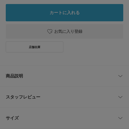
カートに入れる
お気に入り登録
商品説明
長野県在住のイラストレーター”武政 諒(タケマサ リョウ)”が描き下ろしたTI
NY GARDEN FESTIVAL 2026 キービジュアルや、蓼科湖をイメージしたカ
スタッフレビュー
ラーを落とし込んだフェスオフィシャルグッズ。
定番のストラップをメインビジュアルでも表現する蓼科湖をイメージしたL
レビューはありません。
AKE BLUEで作成。
サイズ
モバイルや鍵、ミニウォレット、水筒など好きなものを付けて自由に使用可
能。