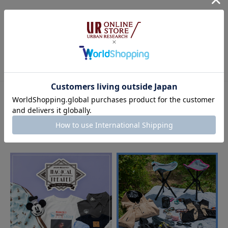
★
2
(0)
TINY GARDEN PRODUCTSをお気に入り登録
★
1
(0)
使いやすさ
悪い
良い
絞り込み
表示：新しい順
この商品をチェックした人への
おすすめ特集
2026.6.14
携帯ネックストラップ
色：LAKE BLUE
/
サイズ：One
no name
年代:
50代
足のサイズ:
25.5cm
性別:
男性
身長:
156～160cm
体型:
ふつう
使いやすさ
:良い