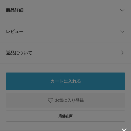
長さ調整パーツ付きなのでユニセックスでお使いいただけます。
サイズ
長さ
幅
商品詳細
Profile
One
140cm
1cm
武政 諒
長野県蓼科を拠点に活動するイラストレーター。2010年に武蔵野美術大学
卒業後フリーランスに。国内外の出版や広告、パッケージなど幅広い分野で
品番
FP26230-4050108
レビュー
サイズガイド
とじる
イラストレーションを制作。
トルソーボディーサイズ
サイズ
One
WEB：https://ryotakemasa.com
Instagram @ ryotakemasa
とじる
返品について
素材
-
【2026 Spring/Summer】【26SS】
レビュー
※商品画像は、光の当たり具合やパソコンなどの閲覧環境により、実際の色
原産国
中国
味と異なって見える場合がございます。予めご了承ください。
4.0
※商品の色味の目安は、商品単体の画像をご参照ください。
カートに入れる
カテゴリ
財布/小物
スマホケース
1
▼お気に入り登録のおすすめ▼
レビュー件数：
件
お気に入り登録された商品は、マイページにて現在の価格情報や在庫状況の
お気に入り登録
タイプ
LIFESTYLE
確認が可能です。
★
5
(0)
お買い物リストの管理にぜひご利用ください。
★
4
(1)
とじる
とじる
★
3
(0)