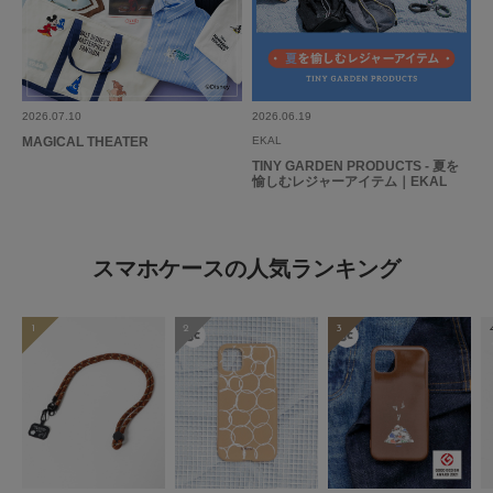
2026.07.10
2026.06.19
MAGICAL THEATER
EKAL
今使っていたストラップがボロボロなので夏ぽいカラーのストラップに買い
TINY GARDEN PRODUCTS - 夏を
愉しむレジャーアイテム｜EKAL
換えましたしっかりしていて色もお気に入りです。
参考になった
0
Like!
0
スマホケースの人気ランキング
1
2
3
とじる