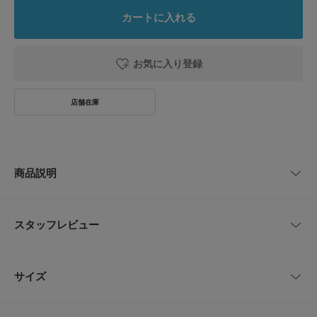
カートに入れる
お気に入り登録
商品説明
優雅なラベンダーを基調に、静けさをもたらすフランキンセンスをブレン
ド。華やかなローズゼラニウムと甘いイランイランが加わり、心身の緊張を
スタッフレビュー
解きほぐします。疲れた心をそっと包み込み、安らぎと自分を慈しむ時間を
与えます。深い呼吸とともに香りを纏って、ありのままの自分へと導きま
す。
レビューはありません。
サイズ
〔使用方法〕
アロマディフューザーやアロマポット等に数滴垂らして香りをお楽しみくだ
さい。
サイズ
高さ