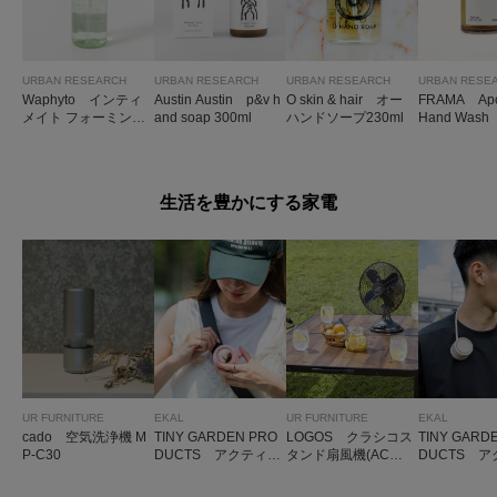
URBAN RESEARCH
URBAN RESEARCH
URBAN RESEARCH
URBAN RESE
Waphyto インティ
Austin Austin p&v h
O skin & hair オー
FRAMA Apo
メイト フォーミング
and soap 300ml
ハンドソープ230ml
Hand Wash
ウォッシュ
生活を豊かにする家電
UR FURNITURE
EKAL
UR FURNITURE
EKAL
cado 空気洗浄機 M
TINY GARDEN PRO
LOGOS クラシコス
TINY GARD
P-C30
DUCTS アクティブ
タンド扇風機(AC蓄
DUCTS 
クリップファン
電)
ロールネッ