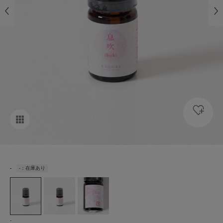
-
-：在庫あり
-