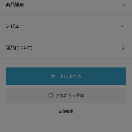
商品詳細
〔使用上の注意〕
-
5cm
本品は、飲み物ではありません。現役を直接皮膚に塗布しないでください。
万が一、飲み込んだ場合は、医師へご相談ください。直射日光を避け、ペッ
トや幼児の手の届かない場所で使用、保管してください。気分が悪くなった
品番
EO01-KZA3
レビュー
サイズガイド
とじる
場合は、部屋の換気をしてください。
トルソーボディーサイズ
サイズ
-
【2025 Autumn/Winter】【25AW】
とじる
返品について
※原材料、保存方法等はパッケージの商品画像をご確認ください。
素材
-
レビュー
内容量 : 5ml
原産国
日本
※商品画像は、光の当たり具合やパソコンなどの閲覧環境により、実際の色
0.0
味と異なって見える場合がございます。予めご了承ください。
カートに入れる
※商品の色味の目安は、商品単体の画像をご参照ください。
カテゴリ
インテリア
インセンス・アロマ
0
レビュー件数：
件
▼お気に入り登録のおすすめ▼
お気に入り登録
タイプ
LIFESTYLE
お気に入り登録された商品は、マイページにて現在の価格情報や在庫状況の
★
5
(0)
確認が可能です。
お買い物リストの管理にぜひご利用ください。
★
4
(0)
とじる
とじる
★
3
(0)