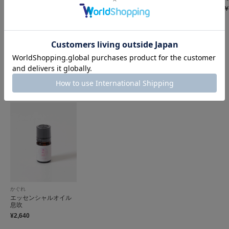
NTAHOLIC DIFFUSER
O SANTO BAG
￥2,933
￥
NY
￥2,530
￥6,380
￥4,466
30%OFF
チェックした商品
かぐれ
エッセンシャルオイル
息吹
¥2,640