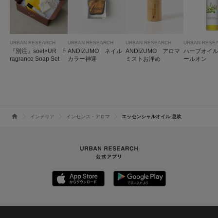
URBAN RESEARCH
URBAN RESEARCH
URBAN RESEARCH
URBAN RESE
『別注』soel×UR F
ANDIZUMO ネイル
ANDIZUMO アロマ
ハーブオイル3
ragrance Soap Set
カラー神迎
ミストお浄め
ールオン
インテリア
インセンス・アロマ
エッセンシャルオイル 息吹