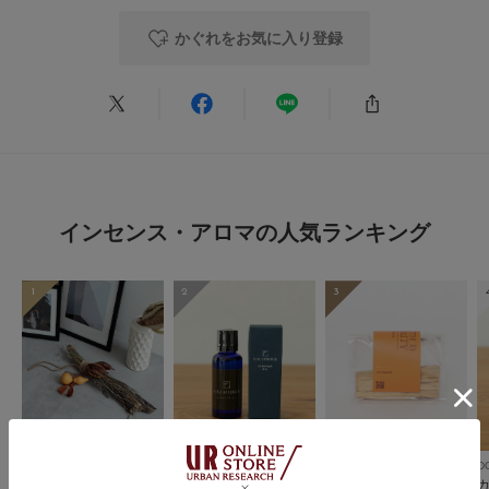
★
2
(0)
かぐれをお気に入り登録
★
1
(0)
レビューはありません。
インセンス・アロマの人気ランキング
1
2
3
とじる
UR FURNITURE
DOORS
かぐれ
D
The Landscapers PLA
カンフルオイル30ml
PATH TO PURITY PAL
カ