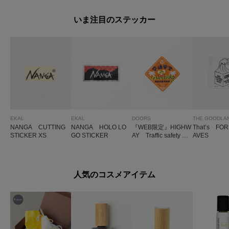
いま注目のステッカー
EKAL
EKAL
DOORS
NANGA CUTTING
NANGA HOLO LO
『WEB限定』HIGHW
That’s FO
STICKER XS
GO STICKER
AY Traffic safety TO
AVES
RAO sticker
人気のコスメアイテム