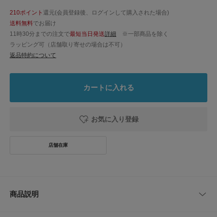
210ポイント
還元(会員登録後、ログインして購入された場合)
送料無料
でお届け
11時30分までの注文で
最短当日発送
詳細
※一部商品を除く
ラッピング可（店舗取り寄せの場合は不可）
返品特約について
カートに入れる
お気に入り登録
商品説明
【Le Tricoteur / ル・トリコチュール】