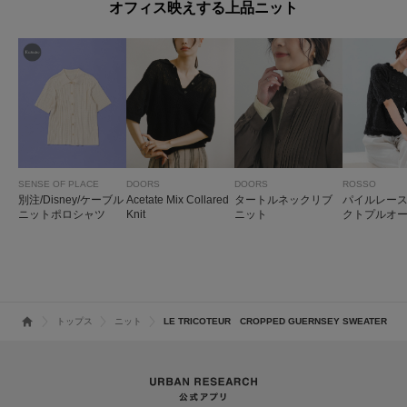
オフィス映えする上品ニット
SENSE OF PLACE
DOORS
DOORS
ROSSO
別注/Disney/ケーブル
Acetate Mix Collared
タートルネックリブ
パイルレー
ニットポロシャツ
Knit
ニット
クトプルオ
トップス
ニット
LE TRICOTEUR CROPPED GUERNSEY SWEATER