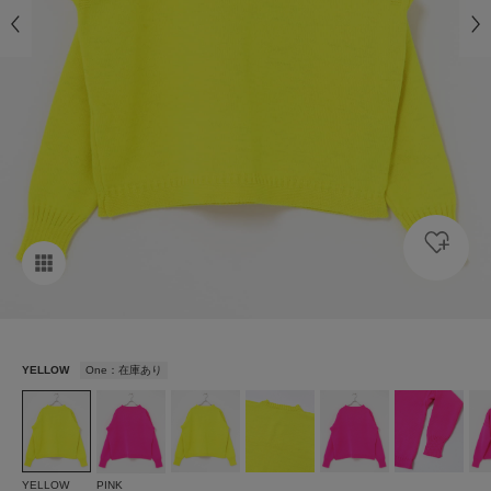
YELLOW
One：在庫あり
YELLOW
PINK