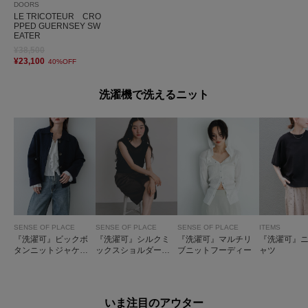
DOORS
LE TRICOTEUR CRO
PPED GUERNSEY SW
EATER
¥38,500
¥23,100
40%OFF
洗濯機で洗えるニット
SENSE OF PLACE
SENSE OF PLACE
SENSE OF PLACE
ITEMS
『洗濯可』ビックボ
『洗濯可』シルクミ
『洗濯可』マルチリ
『洗濯可』ニ
タンニットジャケッ
ックスショルダータ
ブニットフーディー
ャツ
ト
ックセーター
いま注目のアウター