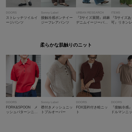
DOORS
Sonny Label
URBAN RESEARCH
ITEMS
ストレッチツイルイ
接触冷感ポンチイー
『3サイズ展開』綿麻
『Sサイズあ
ージパンツ
ジーフレアパンツ
デニムイージーパン
可』リネン
ツ
ワイドパン
柔らかな肌触りのニット
DOORS
Sonny Label
DOORS
DOORS
FORK&SPOON メ
襟付きメッシュニッ
FOX混衿付き畦ニッ
『接触冷感
ッシュパターンニッ
トプルオーバー
ト
ドルマンニ
トポロシャツ