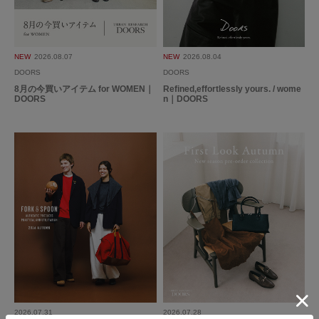
NEW
2026.08.07
NEW
2026.08.04
DOORS
DOORS
8月の今買いアイテム for WOMEN｜
Refined,effortlessly yours. / wome
DOORS
n｜DOORS
2026.07.31
2026.07.28