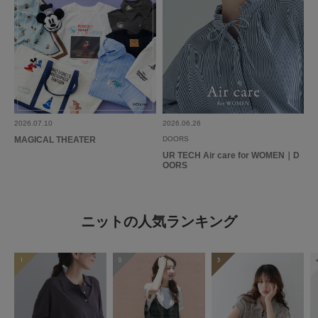
2026.07.10
2026.06.26
MAGICAL THEATER
DOORS
UR TECH Air care for WOMEN｜D
OORS
ニットの人気ランキング
1
2
3