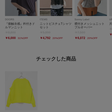
DOORS
ITEMS
Sonny Label
U
『接触冷感』衿付きド
ニットビスチェTシャツ
襟付きメッシュニット
ルマンニット
セット
プルオーバー
￥
￥8,800
￥5,990
￥7,590
￥
￥6,000
￥4,792
￥6,072
31%OFF
20%OFF
20%OFF
チェックした商品