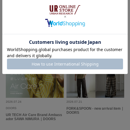
DOORS
DOORS
FORK&SPOON 2026 AUTUMN LO
First Look Autumn｜DOORS
OK
2026.07.24
2026.07.21
DOORS
FORK&SPOON - new arrival item｜
DOORS
UR TECH Air Care Brand Ambass
ador SAWA NIMURA｜DOORS