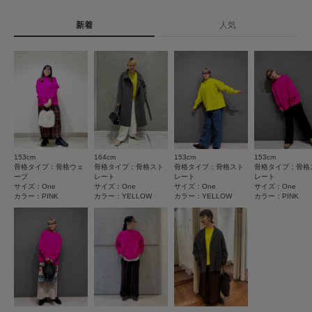
0
レビュー件数：
件
詳しい洗濯方法については、商品の品質表示タグを
ポケット : なし
ご覧ください
新着
人気
★
5
(0)
洗濯表示について
とじる
商品の取り扱いについて
★
4
(0)
★
3
(0)
カテゴリ
トップス
ニット
★
2
(0)
タイプ
WOMEN
★
1
(0)
153cm
164cm
153cm
153cm
とじる
骨格タイプ：骨格ウェ
骨格タイプ：骨格スト
骨格タイプ：骨格スト
骨格タイプ：骨格
ーブ
レート
レート
レート
サイズ：One
サイズ：One
サイズ：One
サイズ：One
レビューはありません。
カラー：PINK
カラー：YELLOW
カラー：YELLOW
カラー：PINK