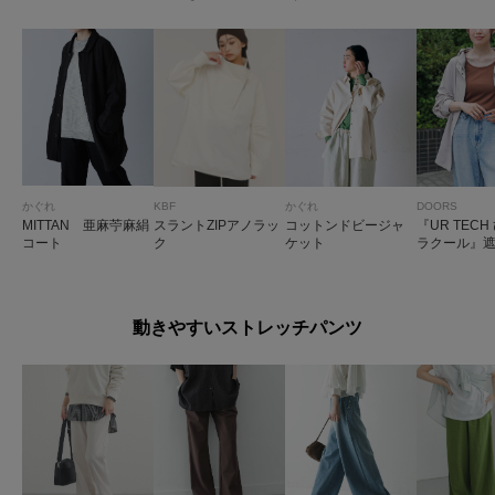
かぐれ
KBF
かぐれ
DOORS
MITTAN 亜麻苧麻絹
スラントZIPアノラッ
コットンドビージャ
『UR TECH
コート
ク
ケット
ラクール』
ストパーカ
動きやすいストレッチパンツ