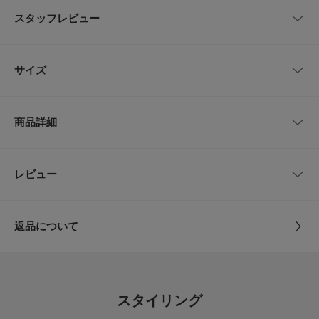
1964年、イギリス・ガンジー諸島で設立され、厳しい海で働くフィッシャ
スタッフレビュー
ーマンのためのセーターを起源としているガンジーセーターだけを作り続け
ています。
今でも古くから伝わる伝統的な製法、リンキングの手編みを忠実に作ってお
レビューはありません。
り、他にはない独特の仕上がりを生み出しています。
サイズ
【2025 Autumn/Winter】【25AW】
サイズ
肩幅
着丈
身幅
袖丈
総重量 : 約845g
商品詳細
One
68cm
60cm
63cm
55cm
※商品画像は、光の当たり具合やパソコンなどの閲覧環境により、実際の色
味と異なって見える場合がございます。予めご了承ください。
※商品の色味の目安は、商品単体の画像をご参照ください。
品番
DWA7-04M
レビュー
サイズガイド
とじる
トルソーボディーサイズ
▼お気に入り登録のおすすめ▼
サイズ
One
お気に入り登録された商品は、マイページにて現在の価格情報や在庫状況の
確認が可能です。
とじる
返品について
お買い物リストの管理にぜひご利用ください。
素材
ウール100％
レビュー
素材感
原産国
イギリス
透け感 : なし
0.0
伸縮性 : あり
スタイリング
裏地 : なし
洗濯表記
ドライクリーニング
光沢 : なし