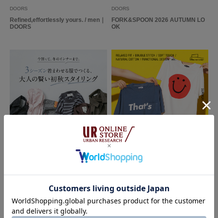
DOORS
DOORS
Refined,effortlessly yours. / men｜
FORK&SPOON 2026 AUTUMN LO
DOORS
OK
2026.07.28
2026.07.28
DOORS
THE GOODLAND MARKET
3シーズン着まわせる服でつくる、大
That’s SUMMER RECOMMEND｜T
人の賢い初秋スタイリング｜DOOR
HE GOODLAND MARKET
S