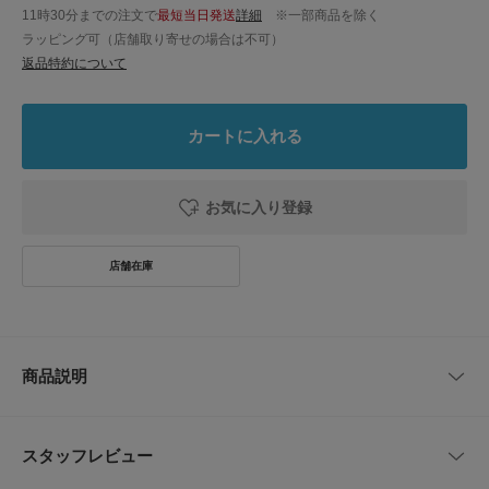
11時30分までの注文で
最短当日発送
詳細
※一部商品を除く
ラッピング可（店舗取り寄せの場合は不可）
返品特約について
カートに入れる
お気に入り登録
商品説明
シルク特有の上品な光沢感と柔らかな手触りが特徴のニットタイです。
ニット素材ならではの適度なカジュアル感はビジネスシーンやオフの日のジ
スタッフレビュー
ャケパンスタイルにも使いやすい一本です。