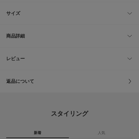
【LIFE STYLE TAILOR / ライフスタイルテイラー】
レビューはありません。
「LIFE STYLE TAILOR」は私たちが提案する暮らしの新たなエッセンスと
サイズ
してスタートしたドレスラインです。
日々の暮らしの一部であるビジネスライフにおいても、私たちURBAN RES
EARCH DOORSが“仕立て役”を担いたいという想いから名付けました。
サイズ
全長
最大幅
商品詳細
【2025 Autumn/Winter】【25AW】
-
144cm
6cm
※商品画像は、光の当たり具合やパソコンなどの閲覧環境により、実際の色
味と異なって見える場合がございます。予めご了承ください。
品番
DTA6-1VL950
レビュー
サイズガイド
とじる
※商品の色味の目安は、商品単体の画像をご参照ください。
トルソーボディーサイズ
サイズ
-
▼お気に入り登録のおすすめ▼
お気に入り登録された商品は、マイページにて現在の価格情報や在庫状況の
とじる
返品について
確認が可能です。
素材
シルク100%
お買い物リストの管理にぜひご利用ください。
レビュー
原産国
日本
とじる
5.0
スタイリング
カテゴリ
ドレスライン
ネクタイ
1
レビュー件数：
件
タイプ
MEN
新着
人気
★
5
(1)