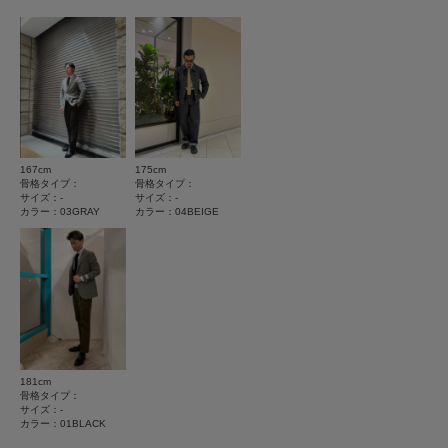
★
4
(0)
とじる
★
3
(0)
★
2
(0)
★
1
(0)
167cm
175cm
使いやすさ
骨格タイプ：
骨格タイプ：
サイズ：-
サイズ：-
悪い
良い
カラー：03GRAY
カラー：04BEIGE
絞り込み
表示：新しい順
2026.5.31
181cm
骨格タイプ：
セミフォーマルに使える
サイズ：-
カラー：01BLACK
色：03GRAY
/
サイズ：-