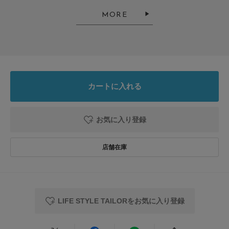
柚子
MORE
足のサイズ:
23cm
年代:
60代
お子様の身長:
140cm～
性別:
女性
身長:
156～160cm
体型:
ふつう
使いやすさ
:良い
あらたまりすぎない、セミフォーマルの席に
合わせやすく使いやすいタイです
カートに入れる
参考になった
0
Like!
0
お気に入り登録
とじる
LIFE STYLE TAILORをお気に入り登録