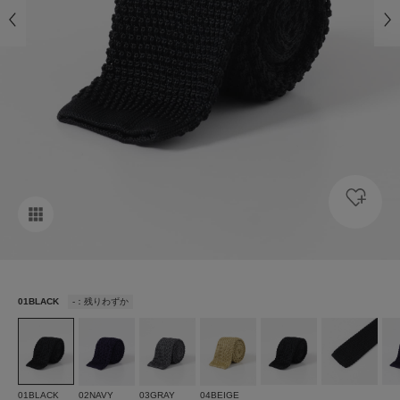
01BLACK
-：残りわずか
01BLACK
02NAVY
03GRAY
04BEIGE