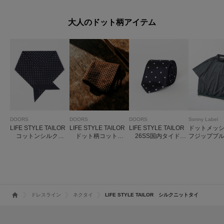
大人のドット柄アイテム
DOORS
DOORS
DOORS
Sonny Label
LIFE STYLE TAILOR
LIFE STYLE TAILOR
LIFE STYLE TAILOR
ドットメッ
コットンシルクド
ドット柄コットン
26SS国内タイドッ
フジッププ
ット柄ネッカチーフ
ハンカチ
ト2
ー
ドレスライン
ネクタイ
LIFE STYLE TAILOR シルクニットタイ