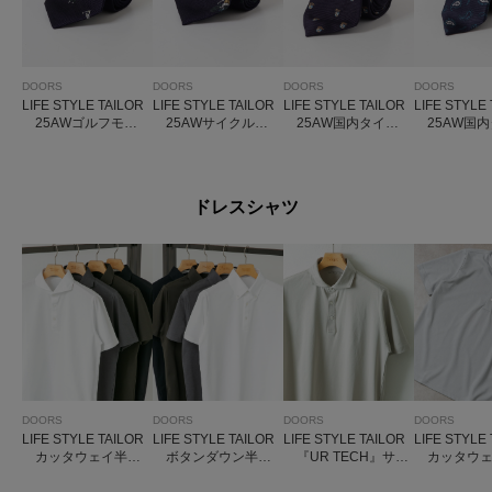
DOORS
DOORS
DOORS
DOORS
LIFE STYLE TAILOR
LIFE STYLE TAILOR
LIFE STYLE TAILOR
LIFE STYLE
25AWゴルフモチ
25AWサイクルモ
25AW国内タイク
25AW国内
ーフタイ
チーフタイ
レスト1
イズリー1
ドレスシャツ
DOORS
DOORS
DOORS
DOORS
LIFE STYLE TAILOR
LIFE STYLE TAILOR
LIFE STYLE TAILOR
LIFE STYLE
カッタウェイ半袖
ボタンダウン半袖
『UR TECH』サマ
カッタウェ
プルオーバー
プルオーバー
シェア ドレスポロ
子半袖プル