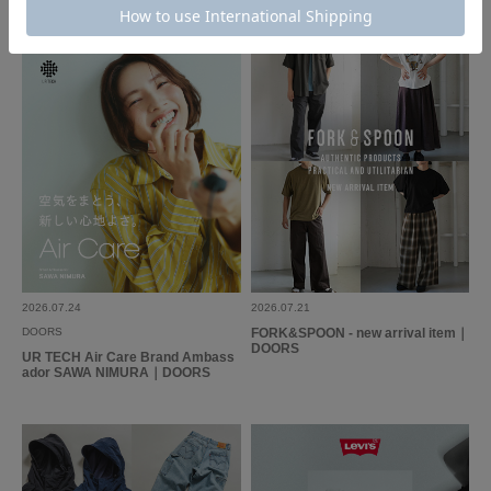
2026.07.24
2026.07.21
DOORS
FORK&SPOON - new arrival item｜
DOORS
UR TECH Air Care Brand Ambass
ador SAWA NIMURA｜DOORS