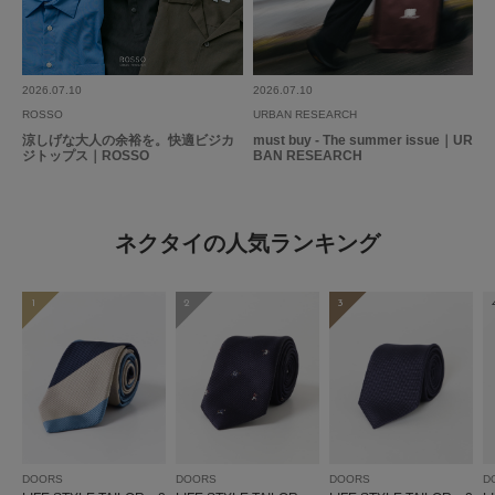
2026.07.10
2026.07.10
ROSSO
URBAN RESEARCH
涼しげな大人の余裕を。快適ビジカ
must buy - The summer issue｜UR
ジトップス｜ROSSO
BAN RESEARCH
ネクタイの人気ランキング
1
2
3
DOORS
DOORS
DOORS
D