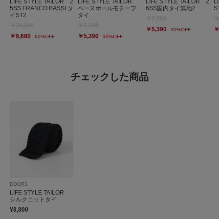
LIFE STYLE TAILOR 2
LIFE STYLE TAILOR
LIFE STYLE TAILOR 2
L
5SS FRANCO BASSI タ
ベースボールモチーフ
6SS国内タイ無地2
S
イST2
タイ
￥7,700
￥
￥24,200
￥7,700
￥5,390
￥
30%OFF
￥9,680
￥5,390
60%OFF
30%OFF
チェックした商品
DOORS
LIFE STYLE TAILOR
シルクニットタイ
¥8,800