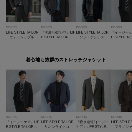
DOORS
DOORS
DOORS
DOORS
LIFE STYLE TAILOR
『洗濯可/防シワ』LIF
LIFE STYLE TAILOR
『イージーケ
ウォッシャブルス
E STYLE TAILOR T
ソフトポンチスト
E STYLE T
トレッチジャケット
RABESTグレンチェ
レッチジャケット
クリアツイ
ックジャケット
ォータブル
ジャケット
着心地も抜群のストレッチジャケット
DOORS
DOORS
DOORS
DOORS
『イージーケア』LIF
LIFE STYLE TAILOR
『吸水速乾/イージー
LIFE STYLE
E STYLE TAILOR
リネンライクコン
ケア』LIFE STYLE T
フラノジャ
クリアツイルコンフ
フォータブルジャケ
AILOR ドライタッ