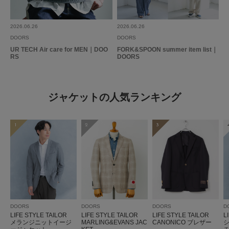
想像よりも生地は薄かったですが、着心地も良く動きやすいジャケットで、
使い勝手が良いです。
2026.06.26
2026.06.26
DOORS
DOORS
参考になった
0
Like!
0
UR TECH Air care for MEN｜DOO
FORK&SPOON summer item list｜
RS
DOORS
もっと見る
ジャケットの人気ランキング
1
2
3
とじる
DOORS
DOORS
DOORS
D
LIFE STYLE TAILOR
LIFE STYLE TAILOR
LIFE STYLE TAILOR
L
メランジニットイージ
MARLING&EVANS JAC
CANONICO ブレザー