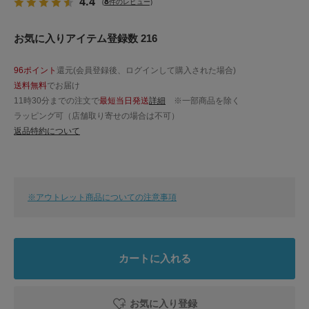
4.4
8
(
件のレビュー)
お気に入りアイテム登録数 216
96ポイント
還元(会員登録後、ログインして購入された場合)
送料無料
でお届け
11時30分までの注文で
最短当日発送
詳細
※一部商品を除く
ラッピング可（店舗取り寄せの場合は不可）
返品特約について
※アウトレット商品についての注意事項
カートに入れる
お気に入り登録