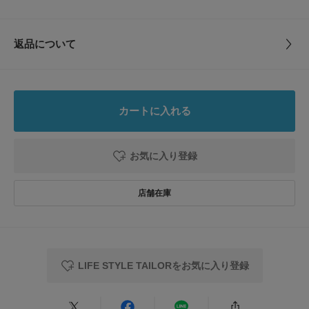
・イージーケア
48
44.5cm
72cm
55cm
62cm
サイズ
44,46,48,50
【ディテール】
返品について
50
46cm
74cm
57cm
63.5cm
・2ボタン
素材
表地 : ポリエステル100%
・総裏仕様
レビュー
裏地 : ポリエステル100%
・センターベント
サイズガイド
・パッチポケット
トルソーボディーサイズ
4.4
原産国
中国
【スタイリング】
カートに入れる
汎用性が高く、気軽に羽織ることが出来るのでカットソーやシャツ、ポロシ
とじる
8
ャツ、ニットなどと合わせてカジュアルなスタイリングもおすすめです。
レビュー件数：
件
洗濯表記
手洗い, ドライクリーニング ※詳しい洗濯方法につ
ボトムスラックス、デニム、チノパンなどきれいめからカジュアルまで相性
いては、商品の品質表示タグをご覧ください
お気に入り登録
抜群です。
詳しい洗濯方法については、商品の品質表示タグを
★
5
(3)
ご覧ください
【LIFE STYLE TAILOR(ライフスタイルテーラー)】
★
4
(5)
DOORSのプライベートレーベル。「LIFE STYLE TAILOR」は私たちが提案
洗濯表示について
する暮らしの新たなエッセンスとしてスタートしたドレスラインです。
商品の取り扱いについて
★
3
(0)
日々の暮らしの一部であるビジネスライフにおいても、私たちURBAN RES
EARCH DOORSが“仕立て役”を担いたいという想いから名付けました。
★
2
カテゴリ
ドレスライン
ジャケット
(0)
LIFE STYLE TAILORをお気に入り登録
★
1
【2023 Autumn/Winter】
(0)
タイプ
MEN
総重量 : 約500g
サイズ感