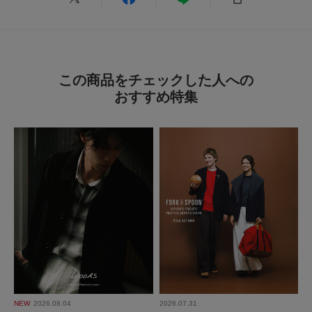
小さい
大きい
※商品画像は、光の当たり具合やパソコンなどの閲覧環境により、実際の色
とじる
使いやすさ
味と異なって見える場合がございます。予めご了承ください。
※商品の色味の目安は、商品単体の画像をご参照ください。
悪い
良い
▼お気に入り登録のおすすめ▼
お気に入り登録商品は、マイページにて現在の価格情報や在庫状況の確認が
この商品をチェックした人への
可能です。
おすすめ特集
お買い物リストの管理に是非ご利用下さい。
絞り込み
表示：新しい順
素材感
透け感 :なし
2024.5.15
伸縮性 :ややあり
裏地 :なし
カジュアルに羽織るの…
光沢 :なし
ポケット :あり
色：NAVY
/
サイズ：50
鏑木
とじる
年代:
20代
性別:
男性
身長:
176～180cm
体型:
ふつう
シーン
:プライベート,仕事
サイズ感
:ちょうど良い
使いやすさ
:良い
カジュアルに羽織るのに使っています。
NEW
2026.08.04
2026.07.31
デニムとローファーとかのクラシックにも適当に合うので気に入ってます