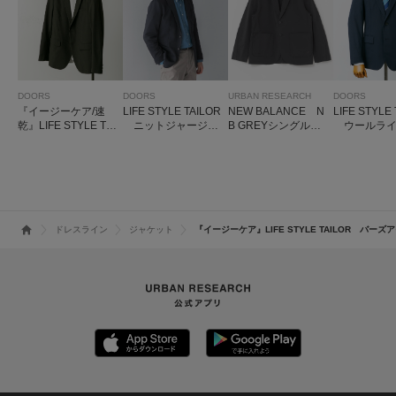
DOORS
DOORS
URBAN RESEARCH
DOORS
『イージーケア/速
LIFE STYLE TAILOR
NEW BALANCE N
LIFE STYLE
乾』LIFE STYLE TAI
ニットジャージジ
B GREYシングルジ
ウールライ
LOR ウォッシャブ
ャケット
ャケット
フォータブ
ルアクティブジャケ
トジャケッ
ット
ドレスライン
ジャケット
『イージーケア』LIFE STYLE TAILOR バ