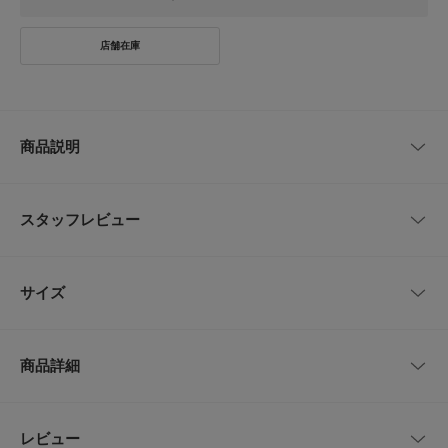
商品説明
【ジャージ素材で気軽に羽織れる本格ジャケット】
スタッフレビュー
【生地】
ポリエステル100%のバーズアイのジャージ素材を使用しております。
ストレッチ性に富んだ生地の為、抜群の動きやすさがあり気軽にストレスな
レビューはありません。
く着て頂けます。
サイズ
気軽に羽織れるジャケットですが、スーツ工場で生産することにより丁寧な
縫製やプレスなどを施し、美しいシルエットや仕立て映えのする見た目の上
質な一着。
サイズ
肩幅
着丈
身幅
袖丈
本格的な作りですが、ニットジャケットのような雰囲気を持ち合わせている
商品詳細
のでカジュアルなアイテムとの相性も抜群です。
44
42.5cm
68cm
52cm
59cm
【機能性】
・ストレッチ
46
43.5cm
70cm
53.5cm
60.5cm
品番
DT37-18L503
レビュー
とじる
・ウォッシャブル対応(手洗い)