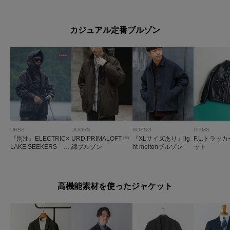
ォータブルスマート
ット
チストレッチイージ
ジャケット
ーJK2
カジュアル定番ブルゾン
URBS
DOORS
ROSSO
ITEMS
『別注』ELECTRIC×
URD PRIMALOFT 中
『XLサイズあり』lig
F.L.トラッ
LAKE SEEKERS FI
綿ブルゾン
ht meltonブルゾン
ット
SHING 3L WIND BR
AKER
高機能素材を使ったジャケット