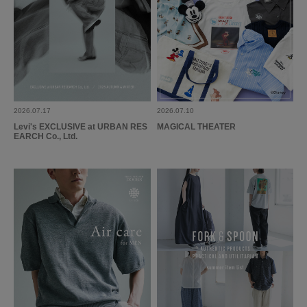
かず
年代:
30代
性別:
男性
身長:
171～175cm
体型:
ふつう
シーン
:プライベート,仕事
サイズ感
:ちょうど良い
使いやすさ
:やや良い
きちんとした会食に着用するために購入しました。仕事にも着ていけそうな
おちついたジャケットです。
2026.07.17
2026.07.10
参考になった
0
Like!
0
Levi's EXCLUSIVE at URBAN RES
MAGICAL THEATER
EARCH Co., Ltd.
2024.2.26
想像よりも生地は薄か…
色：NAVY
/
サイズ：46
Ｙ
年代:
40代
性別:
男性
身長:
166～170cm
体型:
ふつう
シーン
:プライベート,仕事
サイズ感
:ちょうど良い
使いやすさ
:やや良い