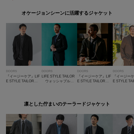
オケージョンシーンに活躍するジャケット
DOORS
DOORS
DOORS
DOORS
『イージーケア』LIF
LIFE STYLE TAILOR
『イージーケア』LIF
『イージーケ
E STYLE TAILOR
ウォッシャブルス
E STYLE TAILOR 4
E STYLE TA
シアサッカーコンフ
トレッチジャケット
WAYストレッチコン
WAYストレ
ォータブルジャケッ
フォータブルジャケ
トコンフォー
ト
ット
K
凛とした佇まいのテーラードジャケット