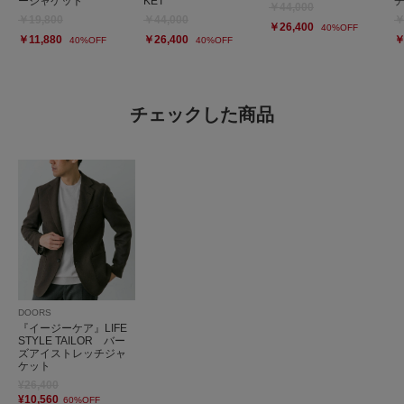
ージャケット
KET
￥44,000
￥19,800
￥44,000
￥
￥26,400
40%OFF
￥11,880
￥26,400
￥
40%OFF
40%OFF
チェックした商品
DOORS
『イージーケア』LIFE
STYLE TAILOR バー
ズアイストレッチジャ
ケット
¥26,400
¥10,560
60%OFF