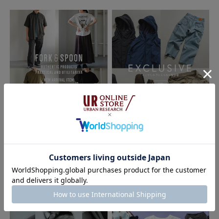
2024.5.12
秋にジャケパンスタイ…
色：BROWN
/
サイズ：50
ささ
年代:
50代
性別:
男性
身長:
176～180cm
体型:
ふつう
シーン
:仕事
サイズ感
:小さい
使いやすさ
:やや良い
秋にジャケパンスタイルで使用します。ウールではないです。薄手のインナ
ーはよいが厚いと
2026.07.21
2026.07.17
参考になった
0
Like!
0
FORK&SPOON - new arrival item｜
EXCLUSIVE ここでしか手に入ら
DOORS
ない特別感
2024.3.11
きちんとした会食に着…
色：BROWN
/
サイズ：46