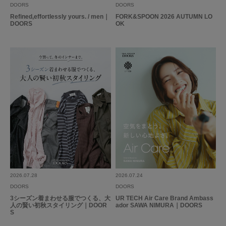
DOORS
DOORS
Refined,effortlessly yours. / men｜
FORK&SPOON 2026 AUTUMN LO
参考になった
0
Like!
0
DOORS
OK
2024.5.12
秋にジャケパンスタイ…
色：BROWN
/
サイズ：50
ささ
年代:
50代
性別:
男性
身長:
176～180cm
体型:
ふつう
シーン
:仕事
サイズ感
:小さい
使いやすさ
:やや良い
秋にジャケパンスタイルで使用します。ウールではないです。薄手のインナ
ーはよいが厚いと
2026.07.28
2026.07.24
DOORS
DOORS
参考になった
0
Like!
0
3シーズン着まわせる服でつくる、大
UR TECH Air Care Brand Ambass
人の賢い初秋スタイリング｜DOOR
ador SAWA NIMURA｜DOORS
S