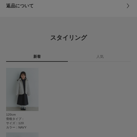
『UR TECH』
返品について
株式会社アーバンリサーチが独自開発して生まれた素材「UR TECH」シリ
サイズガイド
素材
ポリエステル67% レーヨン33%
ーズ。
レビュー
トルソーボディーサイズ
「イージーケア」「静電気防止」機能を併せ持った高機能な素材です。
原産国
中国
【2025 Autumn/Winter】【25AW】
とじる
4.8
スタイリング
※この商品は、激しい運動や過度な力が加わると、滑脱(縫い目が滑って開
洗濯表記
洗濯機洗い可, ドライクリーニング※詳しい洗濯方
4
いたり、縫いしろが抜ける)したり、目寄れ(織り糸が滑って片寄り、織り目
レビュー件数：
件
法については、商品の品質表示タグをご覧ください
が開く)する性質を持っています。
詳しい洗濯方法については、商品の品質表示タグを
新着
人気
ご覧ください
★
5
(3)
総重量 : 約300g
洗濯表示について
★
4
(1)
[サイズ]
商品の取り扱いについて
105＝100～110cm
★
3
(0)
120＝115～125cm
カテゴリ
キッズ
ワンピース
135＝130～140cm
★
2
(0)
※サイズは目安です。採寸表をご参照ください。
タイプ
KIDS
★
1
※商品画像は、光の当たり具合やパソコンなどの閲覧環境により、実際の色
(0)
味と異なって見える場合がございます。予めご了承ください。
120cm
※商品の色味の目安は、商品単体の画像をご参照ください。
骨格タイプ：
とじる
サイズ：120
カラー：NAVY
▼お気に入り登録のおすすめ▼
お気に入り登録された商品は、マイページにて現在の価格情報や在庫状況の