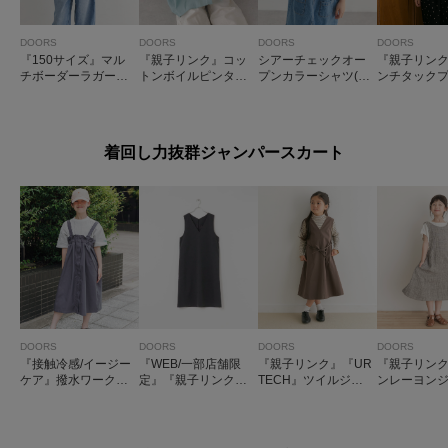
DOORS
DOORS
DOORS
DOORS
『150サイズ』マル
『親子リンク』コッ
シアーチェックオー
『親子リン
チボーダーラガーシ
トンボイルピンタッ
プンカラーシャツ(KI
ンチタック
ャツ(KIDS)
クブラウス(KIDS)
DS)
バー(KIDS)
着回し力抜群ジャンパースカート
DOORS
DOORS
DOORS
DOORS
『接触冷感/イージー
『WEB/一部店舗限
『親子リンク』『UR
『親子リン
ケア』撥水ワークジ
定』『親子リンク』
TECH』ツイルジャ
ンレーヨン
ャンパースカート(KI
『UR TECH』ジャン
ンパースカート(KID
ースカート(KI
DS)
パースカート(KIDS)
S)