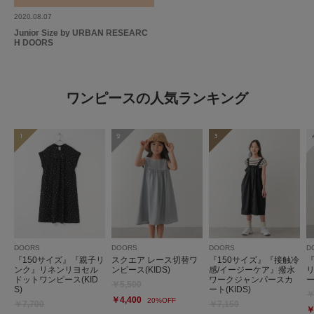
2020.08.07
Junior Size by URBAN RESEARC
H DOORS
ワンピースの人気ランキング
1
2
3
DOORS
DOORS
DOORS
D
『150サイズ』『親子リ
スクエア レース切替ワ
『150サイズ』『接触冷
ンク』リネンリヨセル
ンピース(KIDS)
感/イージーケア』撥水
ドットワンピース(KID
ワークジャンパースカ
ー
￥5,500
S)
ート(KIDS)
￥
￥4,400
20%OFF
￥7,700
￥7,150
￥