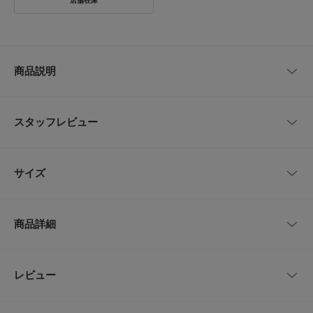
商品説明
【ボリュームスリーブが可愛いチェックワンピース】
袖に入れたタックがふっくらとしたボリュームスリーブを作ってくれるワン
スタッフレビュー
ピース。 静電気防止加工とイージーケアでしわになりにくい機能性をプラ
スしました。 落ち感のあるポリエステルレーヨンの生地を使用し、着心地
の良さも持ち合わせています。 キレイ見えするアイテムなので、ちょっと
レビューはありません。
したお出かけにもおすすめ。 襟元はノーカラーのスキッパーネックなの
サイズ
で、インナーや上からも重ね着もしやすく、コーディネートを楽しんでいた
だくことが可能です。
サイズ
肩幅
総丈
身幅
袖丈
ウエスト
【ポイント】
商品詳細
・親子リンクで着用可能
105
28.5cm
72cm
36.5cm
33cm
76cm
・ジュニアサイズの展開あり
《ジュニアサイズ》
120
31.5cm
81cm
40cm
38cm
83cm
品番
DRA7-36B204
レビュー
とじる
DRA7-36B205 『WEB/一部店舗限定』『UR TECH』チェック柄ワンピー
ス(KIDS)
135
34.5cm
90cm
43cm
43cm
88cm
サイズ
105,120,135