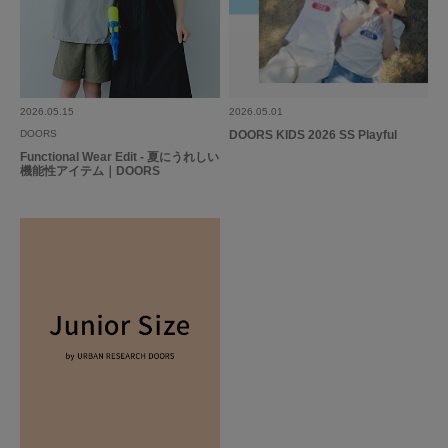
お店で選んで、着てみたら
可愛い店員さんが凄く褒めてくれた。
続きを読む
ね、お母さん、買っちゃおう♡
娘がすぐ気に入ってくれた。
今年の秋冬はこのワンピースで決まりました♡
参考になった
1
Like!
0
2026.05.15
2026.05.01
DOORS
DOORS KIDS 2026 SS Playful
Functional Wear Edit - 夏にうれしい
機能性アイテム｜DOORS
とじる