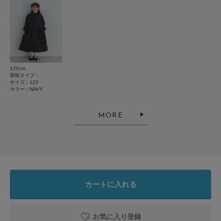
確認が可能です。
絞り込み
表示：新しい順
お買い物リストの管理にぜひご利用ください。
素材感
2026.7.28
透け感 : なし
伸縮性 : なし
子どもに
裏地 : なし
120cm
光沢 : なし
骨格タイプ：
色：BROWN
/
サイズ：120
サイズ：120
ポケット : あり
カラー：NAVY
no name
NAVY：107cm(120) / 112cm(120)
MORE
とじる
娘用に購入しました。これからの秋の季節に合わせやすく、肌触りの良い生
地で子どもも喜んでいます。
参考になった
0
Like!
0
カートに入れる
2025.12.17
お気に入り登録