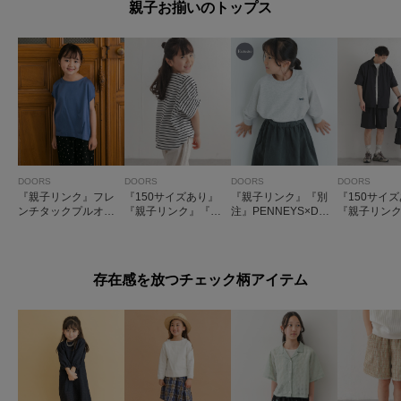
親子お揃いのトップス
DOORS
DOORS
DOORS
DOORS
『親子リンク』フレ
『150サイズあり』
『親子リンク』『別
『150サイ
ンチタックプルオー
『親子リンク』『UR
注』PENNEYS×DOO
『親子リンク
バー(KIDS)
TECH』サマシェア
RS THE FOX裏毛C
TECH』サ
タックプルオーバー
Nスウェット(KIDS)
シャツカー
(KIDS)
(KIDS)
存在感を放つチェック柄アイテム