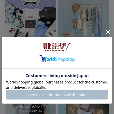
生地もしっかりしていて、シワになりにくいです。見ため、オーバーサイズ
ぎみかなと感じましたが、着せるとちょうどよかったです。
参考になった
1
Like!
0
2026.07.10
2026.07.03
2025.10.20
MAGICAL THEATER
DOORS
MUST BUY ITEMS KIDS Summer
わたしのお気に入り
Collection 2026｜DOORS
色：BROWN
/
サイズ：105
まいちゃん
お母さんとお揃いの服を着たいの。
といつも言っちゃう。