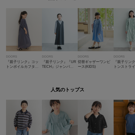
DOORS
DOORS
DOORS
DOORS
『親子リンク』コッ
『親子リンク』『UR
切替ギャザーワンピ
『親子リン
トンボイルカフタン
TECH』ジャンパー
ース(KIDS)
トンストラ
ワンピース(KIDS)
スカート(KIDS)
ピース(KIDS
人気のトップス