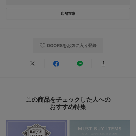
娘とおそろいに
色：BROWN
/
サイズ：105
no name
DOORSをお気に入り登録
まだ娘は着られないのですが、おそろいにしたくて購入しました。来年は着
れると思うので楽しみです。
参考になった
1
Like!
0
この商品をチェックした人への
2025.12.12
おすすめ特集
可愛かったです
色：NAVY
/
サイズ：135
no name