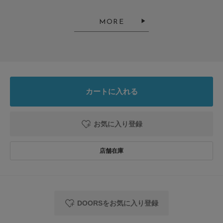
おしゃれで可愛い
MORE
色：BEIGE
/
サイズ：one
もん
キャップしか被った事のない娘にお出掛け様に。
カートに入れる
涼しいし可愛いし、お気に入りです！
参考になった
0
Like!
0
お気に入り登録
2025.6.28
天然素材で通気性が良…
色：BEIGE
/
サイズ：one
DOORSをお気に入り登録
もん
年代:
10代
性別:
女性