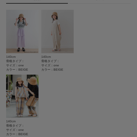
★
5
(2)
洗濯表示について
★
4
(0)
商品の取り扱いについて
★
3
(0)
カテゴリ
キッズ
雑貨
★
2
(0)
タイプ
KIDS
★
1
(0)
140cm
140cm
サイズ感
骨格タイプ：
骨格タイプ：
とじる
サイズ：one
サイズ：one
小さい
大きい
カラー：BEIGE
カラー：BEIGE
使いやすさ
悪い
良い
絞り込み
表示：新しい順
140cm
骨格タイプ：
サイズ：one
2026.6.19
カラー：BEIGE