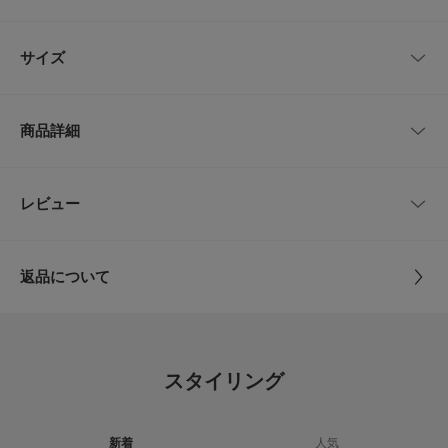
折り畳みが出来るためバッグに収納して持ち運びやすく、デイリー使いやレ
ジャーにも活躍するアイテムです。
レビューはありません。
サイズ
【2025 Spring/Summer】【25SS】
※サイズ調節可能
サイズ
頭周り
高さ
つば
商品詳細
※商品画像は、光の当たり具合やパソコンなどの閲覧環境により、実際の色
one
49～52cm
15cm
6cm
味と異なって見える場合がございます。予めご了承ください。
※商品の色味の目安は、商品単体の画像をご参照ください。
品番
DRA5-3JB245
レビュー
サイズガイド
とじる
▼お気に入り登録のおすすめ▼
トルソーボディーサイズ
お気に入り登録商品は、マイページにて現在の価格情報や在庫状況の確認が
サイズ
one
可能です。
お買い物リストの管理に是非ご利用下さい。
とじる
返品について
素材
本体 : 分類外繊維(紙)100%
とじる
レビュー
原産国
中国
5.0
スタイリング
洗濯表記
※詳しい洗濯方法については、商品の品質表示タグ
2
レビュー件数：
件
をご覧ください
詳しい洗濯方法については、商品の品質表示タグを
新着
人気
ご覧ください