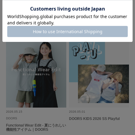
2026.07.10
2026.07.03
MAGICAL THEATER
DOORS
MUST BUY ITEMS KIDS Summer
Collection 2026｜DOORS
2026.05.15
2026.05.01
DOORS
DOORS KIDS 2026 SS Playful
Functional Wear Edit - 夏にうれしい
機能性アイテム｜DOORS