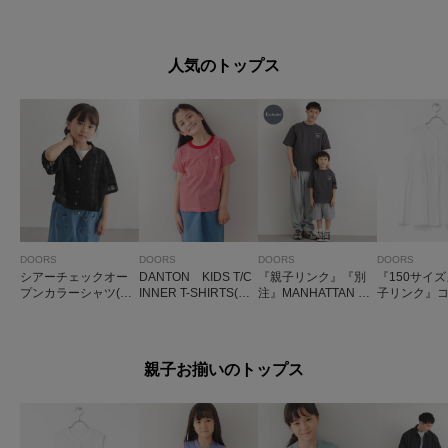
ト キッズ
(KIDS)
人気のトップス
DOORS
DOORS
DOORS
DOORS
シアーチェックオー
DANTON KIDS T/C
『親子リンク』『別
『150サイ
プンカラーシャツ(KI
INNER T-SHIRTS(KI
注』MANHATTAN P
子リンク』
DS)
DS)
ORTAGE×DOORS
ボイル切替
1ptプリントTシャツ
(KIDS)
(KIDS)
親子お揃いのトップス