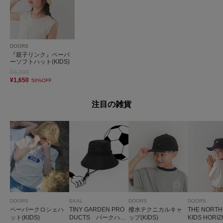
DOORS
『親子リンク』ペーパ
ーソフトハット(KIDS)
¥3,300
¥1,650
50%OFF
注目の雑貨
DOORS
EKAL
DOORS
DOORS
ペーパークロシェハ
TINY GARDEN PRO
撥水テクニカルキャ
THE NORT
ット(KIDS)
DUCTS パークハッ
ップ(KIDS)
KIDS HORIZ