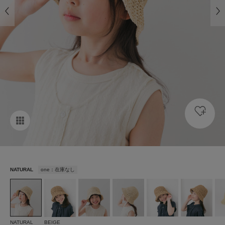
NATURAL
one：在庫なし
NATURAL
BEIGE