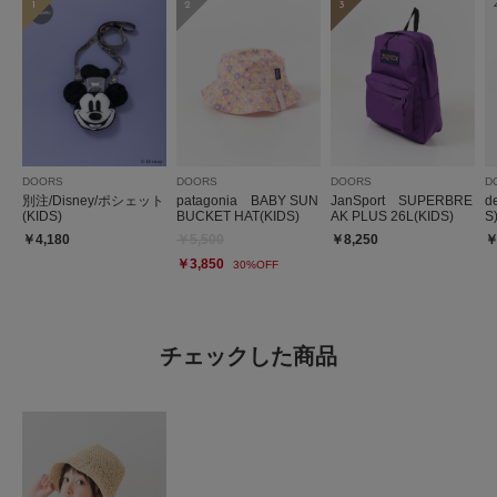
1
2
3
DOORS
DOORS
DOORS
D
別注/Disney/ポシェット
patagonia BABY SUN
JanSport SUPERBRE
d
(KIDS)
BUCKET HAT(KIDS)
AK PLUS 26L(KIDS)
S
￥4,180
￥5,500
￥8,250
￥
￥3,850
30%OFF
チェックした商品