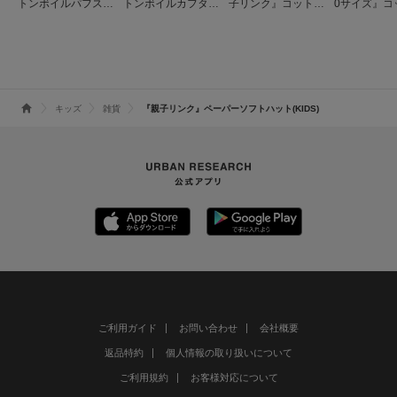
トンボイルパフスリ
トンボイルカフタン
子リンク』コットン
0サイズ』コ
ーブワンピース(KID
ワンピース(KIDS)
ボイルピンタックブ
イルパフス
S)
ラウス(KIDS)
ンピース(KID
キッズ
雑貨
『親子リンク』ペーパーソフトハット(KIDS)
ご利用ガイド
お問い合わせ
会社概要
返品特約
個人情報の取り扱いについて
ご利用規約
お客様対応について