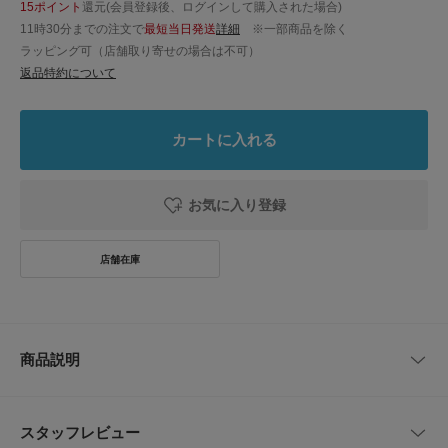
15ポイント
還元(会員登録後、ログインして購入された場合)
11時30分までの注文で
最短当日発送
詳細
※一部商品を除く
ラッピング可（店舗取り寄せの場合は不可）
返品特約について
カートに入れる
お気に入り登録
商品説明
軽くてやわらかいペーパー素材がこれからの季節にぴったりな夏らしいハッ
ト。
スタッフレビュー
形とカラーが大人とリンクしたデザインでお揃いで着用いただけます。