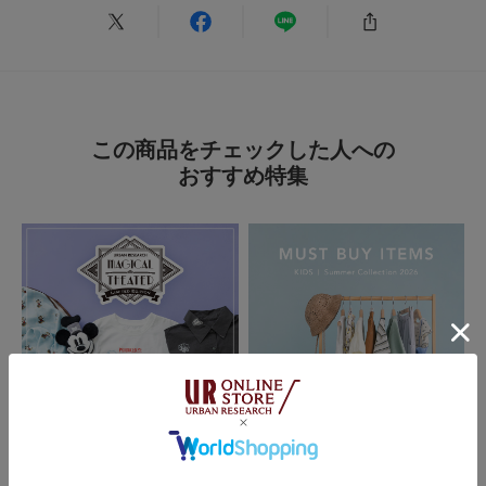
サイズ感
:ちょうど良い
使いやすさ
:良い
天然素材で通気性が良いので、涼しく被れます。
大きさも調節可能なので、長く使えそう。
この商品をチェックした人への
参考になった
0
Like!
0
おすすめ特集
とじる