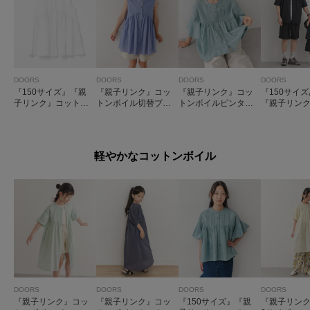
DOORS
DOORS
DOORS
DOORS
『150サイズ』『親
『親子リンク』コッ
『親子リンク』コッ
『150サイ
子リンク』コットン
トンボイル切替ブラ
トンボイルピンタッ
『親子リンク
ボイル切替ブラウス
ウス(KIDS)
クブラウス(KIDS)
TECH』サ
(KIDS)
シャツカー
(KIDS)
軽やかなコットンボイル
DOORS
DOORS
DOORS
DOORS
『親子リンク』コッ
『親子リンク』コッ
『150サイズ』『親
『親子リンク