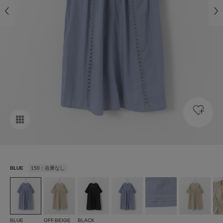
BLUE
150：在庫なし
BLUE
OFF.BEIGE
BLACK