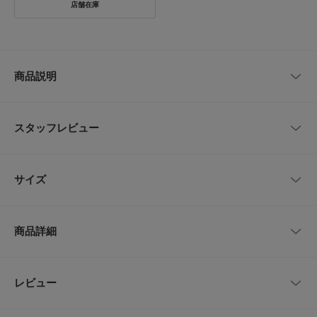
商品説明
このアイテムはWEBと一部店舗での取り扱いです。
スタッフレビュー
【細やかなレースデザインが可愛いハシゴレースワンピース】
夏にぴったりなコットン素材でお作りした、レーステープとシャーリングを
あしらった涼しげなワンピースが登場。袖にはギャザーを施しており、程よ
レビューはありません。
いボリュームが可愛らしい印象を与えます。インド製の高密度キャンファブ
サイズ
リック綿を使用し、薄手ながらもしなやかな肌触りの良さが魅力。汗ばむ季
節にもさくっと一枚着るだけで旬なスタイルが完成するワンピースは、デイ
リーからお出かけのシーンまで活躍する事間違いなし。ペチコート付きなの
サイズ
裄丈
総丈
身幅
でワンピースとしてはもちろん、デニムなどのパンツ合わせでレイヤードス
商品詳細
タイルも楽しむことができます。
150
48cm
96.5cm
約48cm
【ポイント】
・キッズサイズの展開あり
品番
DRA5-36B272
レビュー
サイズガイド
とじる
・ペチコート付きで安心
トルソーボディーサイズ
サイズ
150
《ジュニアサイズ》