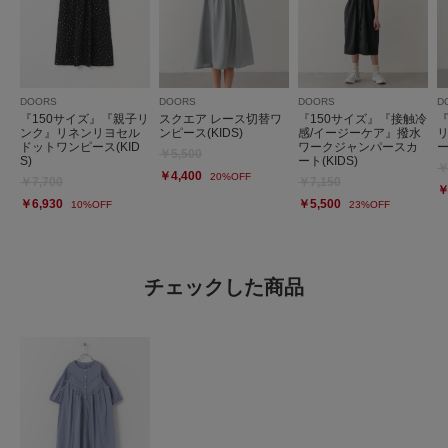
DOORS
DOORS
DOORS
D
『150サイズ』『親子リ
スクエア レース切替ワ
『150サイズ』『接触冷
ンク』リネンリヨセル
ンピース(KIDS)
感/イージーケア』撥水
ドットワンピース(KID
ワークジャンパースカ
ー
￥5,500
S)
ート(KIDS)
￥
￥4,400
20%OFF
￥7,700
￥7,150
￥
￥6,930
￥5,500
10%OFF
23%OFF
チェックした商品