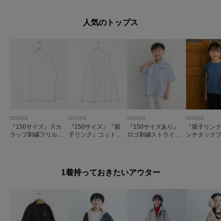
ンピース(KIDS)
人気のトップス
DOORS
DOORS
DOORS
DOORS
『150サイズ』スカ
『150サイズ』『親
『150サイズあり』
『親子リン
ラップ刺繍フリルブ
子リンク』コットン
ロゴ刺繍ストライプ
ンチタック
ラウス(KIDS)
ボイル切替ブラウス
シャツ(KIDS)
バー(KIDS)
(KIDS)
1着持っておきたいアウター