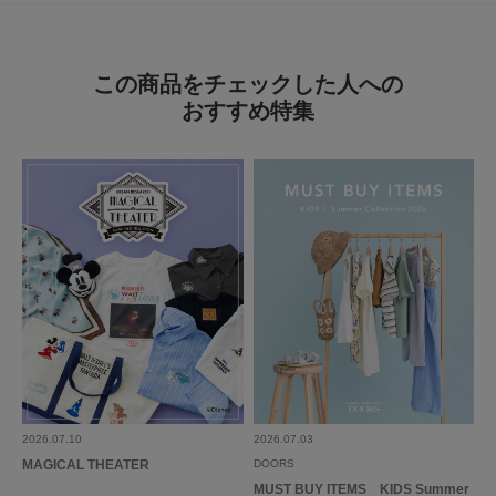
▼お気に入り登録のおすすめ▼
お気に入り登録商品は、マイページにて現在の価格情報や在庫状況の確認が
可能です。
お買い物リストの管理に是非ご利用下さい。
この商品をチェックした人への
おすすめ特集
素材感
透け感 : なし
伸縮性 : なし
とじる
裏地 : なし
光沢 : なし
ポケット : なし
とじる
2026.07.10
2026.07.03
MAGICAL THEATER
DOORS
MUST BUY ITEMS KIDS Summer