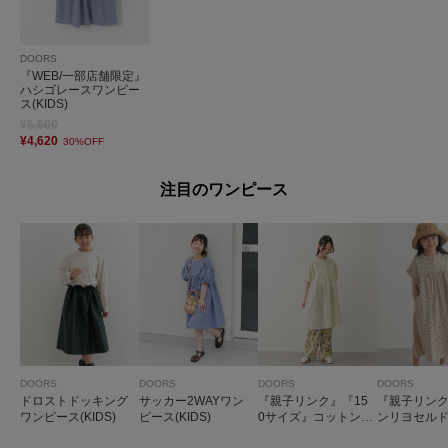
DOORS
『WEB/一部店舗限定』
ハシゴレースワンピー
ス(KIDS)
¥6,600
¥4,620
30%OFF
注目のワンピース
DOORS
DOORS
DOORS
DOORS
ドロストドッキング
サッカー2WAYワン
『親子リンク』『15
『親子リン
ワンピース(KIDS)
ピース(KIDS)
0サイズ』コットンボ
ンリヨセル
イルパフスリーブワ
ンピース(KID