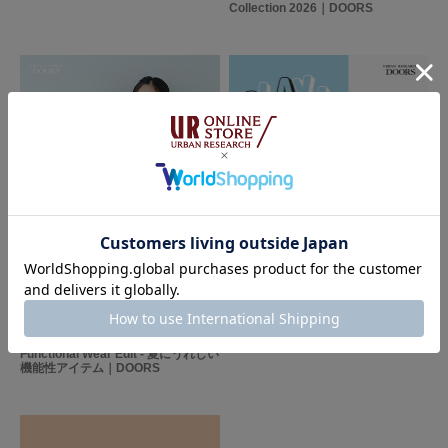
Collection 2026｜DOORS
2026.05.15
2026.05.01
DOORS
DOORS KIDS 2026 SS Playful
Functional Wear Edit - 夏にうれしい
機能性アイテム｜DOORS