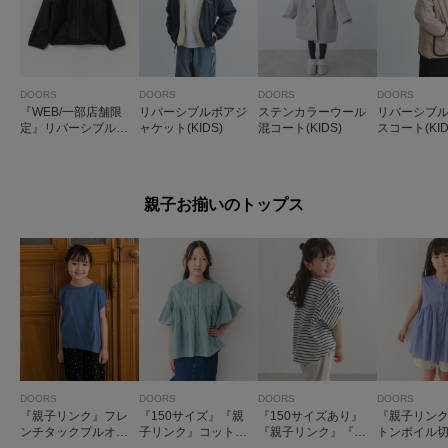
DOORS
DOORS
DOORS
DOORS
『WEB/一部店舗限
リバーシブルボアジ
ステンカラーウール
リバーシブ
定』リバーシブルボ
ャケット(KIDS)
混コート(KIDS)
スコート(KID
アジャケット(KIDS)
親子お揃いのトップス
DOORS
DOORS
DOORS
DOORS
『親子リンク』フレ
『150サイズ』『親
『150サイズあり』
『親子リン
ンチタックプルオー
子リンク』コットン
『親子リンク』『UR
トンボイル