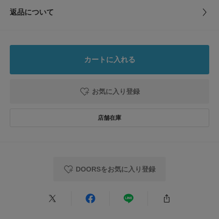
DRA5-36B271 ハシゴレースワンピース(KIDS)
とじる
返品について
素材
本体 : 綿100%
【2025 Spring/Summer】【25SS】
レビュー
ペチコート : 綿100%
※この商品は、ペチコートがつきます。
※素材の特性上、多少の色差、織ムラ、フシなどがあります。インド製品独
0.0
原産国
インド
特の風合いをお楽しみください。
カートに入れる
※濃色品は、洗濯や摩擦により色落ちの恐れがあります。必ず単独洗いして
0
ください。
レビュー件数：
件
洗濯表記
洗濯機洗い可, ドライクリーニング ※詳しい洗濯方
※その他お取り扱いに関しましては、商品に付属のアテンションタグをご覧
法については、商品の品質表示タグをご覧ください
お気に入り登録
ください。
詳しい洗濯方法については、商品の品質表示タグを
★
5
(0)
ご覧ください
[サイズ]
★
4
(0)
150=145～155cm
洗濯表示について
※サイズは目安です。採寸表をご参照ください。
商品の取り扱いについて
★
3
(0)
[ペチコート]
★
2
カテゴリ
キッズ
ワンピース
(0)
150 : 肩幅18.5cm / 総丈約89cm / 身幅44cm
DOORSをお気に入り登録
★
1
総重量 : 約290g
(0)
タイプ
KIDS
※商品画像は、光の当たり具合やパソコンなどの閲覧環境により、実際の色
味と異なって見える場合がございます。予めご了承ください。
※商品の色味の目安は、商品単体の画像をご参照ください。
とじる
レビューはありません。