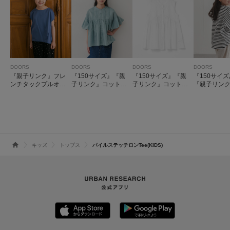
DOORS
DOORS
DOORS
DOORS
『親子リンク』フレ
『150サイズ』『親
『150サイズ』『親
『150サイ
ンチタックプルオー
子リンク』コットン
子リンク』コットン
『親子リンク
バー(KIDS)
ボイルピンタックブ
ボイル切替ブラウス
TECH』サ
ラウス(KIDS)
(KIDS)
タックプル
(KIDS)
キッズ
トップス
パイルステッチロンTee(KIDS)