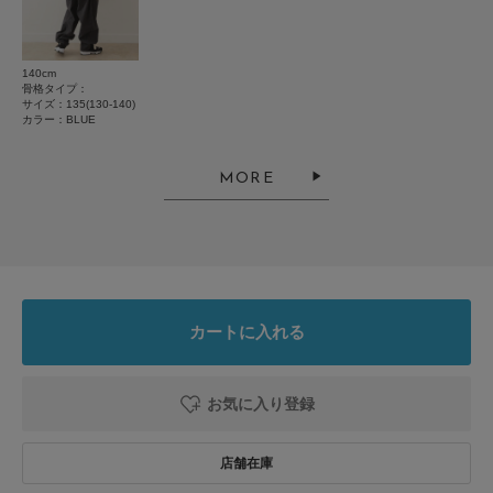
絞り込み
表示：新しい順
とじる
140cm
骨格タイプ：
サイズ：135(130-140)
2025.10.16
カラー：BLUE
肌触りが良い
MORE
色：BLUE
/
サイズ：120(115-125)
みい
こちらの地域は室内が暖かいので、真冬もこれ一枚で十分暖かいです。
カートに入れる
かなり安く購入できてラッキーでした。
参考になった
0
Like!
0
お気に入り登録
2025.8.31