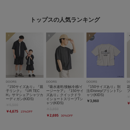
トップスの人気ランキング
1
2
3
DOORS
DOORS
DOORS
D
『150サイズあり』『親
『吸水速乾/接触冷感/イ
『150サイズあり』別
子リンク』『UR TEC
ージーケア』『150サイ
注/Disney/プリントTシ
フ
H』サマシェアシャツカ
ズあり』クイックドラ
ャツ(KIDS)
￥
ーディガン(KIDS)
イショートスリーブTシ
￥3,960
ャツ(KIDS)
￥
￥5,500
￥3,850
￥4,675
15%OFF
￥2,695
30%OFF