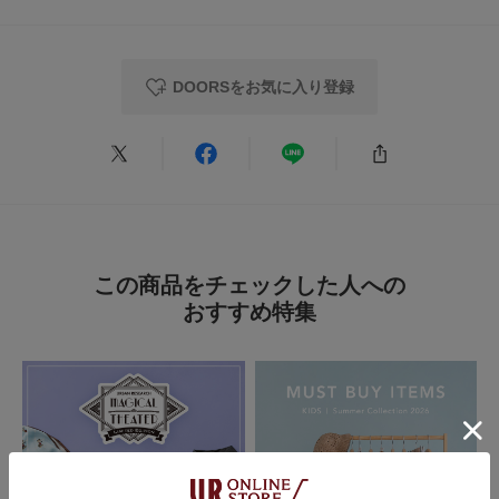
子供用に
色：L.BLUE
/
サイズ：135(130-140)
DOORSをお気に入り登録
M
足のサイズ:
23cm
年代:
10代
性別:
女性
お子様の身長:
140cm～
身長:
151～155cm
体型:
小柄
商品が届いて開封した時、凄く薬品の様な臭いがしました。びっくりしまし
たが数回洗濯したら気にならなくなりました。デザインは可愛いです。
この商品をチェックした人への
参考になった
0
Like!
1
おすすめ特集
2025.8.31
子供用に
色：BLUE
/
サイズ：135(130-140)
M