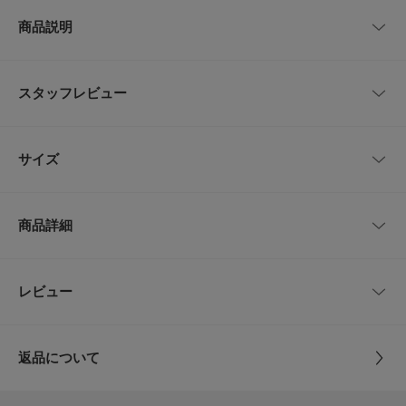
商品説明
150サイズはWEBと一部店舗での取り扱いです。
スタッフレビュー
【ふっくらとした肌触りの良いパイル素材のロンT】
コットン100%のデニムパイル素材を使用した、デイリーユースにぴったり
なロンT。パイルの弾力性とふっくらとした質感は、柔らかい肌触りで着心
レビューはありません。
地抜群。
サイズ
さりげないステッチのデザインに、ゆとりのあるシルエットと裾のラウンド
がポイントです。袖口はリブ仕様で腕まくりもしやすく、春～秋までの端境
期にかけて長く着用いただけます。
サイズ
肩幅
着丈
身幅
袖丈
商品詳細
【ポイント】
105(100-110)
35cm
41cm
40cm
33.5cm
・ジュニアサイズの展開有
・吸水性に優れたパイル素材
120(115-125)
37cm
46cm
42cm
39.5cm
品番
DRA4-31B374
レビュー
とじる
【2025 Spring/Summer】【25SS】
135(130-140)
41cm
50cm
46cm
44cm
サイズ
105(100-110),120(115-125),135(130-140),150
※この商品は染色の特性上、着用中の摩擦や汗などにより他の衣類や下着、
淡い色のベルトやカバン、ソファーなどに色移りすることがあるので、コー
返品について
150
45cm
55cm
49cm
49.5cm
ディネートや取り扱いにご注意ください。
素材
本体 : 綿80%
※下着などは、同系色の着用をおすすめします。
レビュー
ポリエステル20%
※その他お取り扱いに関しましては、商品に付属のアテンションタグをご覧
リブ : 綿95%