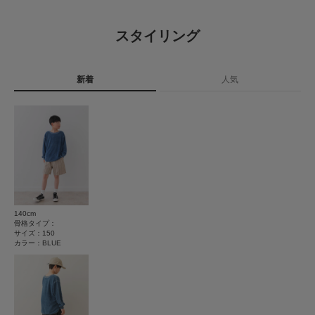
サイズガイド
ください。
ポリウレタン5%
トルソーボディーサイズ
4.0
[サイズ]
スタイリング
105=100～110cm
原産国
中国
とじる
4
120=115～125cm
レビュー件数：
件
135=130～140cm
150=145～155cm
新着
人気
洗濯表記
洗濯機洗い可, ドライクリーニング
★
5
(1)
※サイズは目安です。採寸表をご参照ください。
詳しい洗濯方法については、商品の品質表示タグを
ご覧ください
★
4
(2)
※商品画像は、光の当たり具合やパソコンなどの閲覧環境により、実際の色
味と異なって見える場合がございます。予めご了承ください。
洗濯表示について
★
3
(1)
※商品の色味の目安は、商品単体の画像をご参照ください。
商品の取り扱いについて
★
2
(0)
▼お気に入り登録のおすすめ▼
カテゴリ
キッズ
トップス
お気に入り登録商品は、マイページにて現在の価格情報や在庫状況の確認が
★
1
可能です。
(0)
お買い物リストの管理に是非ご利用下さい。
140cm
タイプ
KIDS
サイズ感
骨格タイプ：
素材感
サイズ：150
小さい
大きい
カラー：BLUE
使いやすさ
透け感 : なし
とじる
伸縮性 : あり
悪い
良い
裏地 : なし
光沢 : なし
ポケット : なし