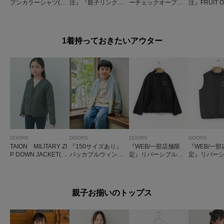
プンカラーシャツ(KI
注』『親子リンク』P
ーチェックオープン
注』FRUIT O
DS)
ENNEYS×DOORS
カラーシャツ(KIDS)
OOM×DOO
THE FOX鹿の子ポロ
み裏毛スウェッ
シャツ(KIDS)
DS)
1着持っておきたいアウター
DOORS
DOORS
DOORS
DOORS
TAION MILITARY ZI
『150サイズあり』
『WEB/一部店舗限
『WEB/一
P DOWN JACKET(KI
パッカブルウィンド
定』リバーシブルボ
定』リバー
DS)
ブレーカー(KIDS)
アジャケット(KIDS)
アベスト(KID
親子お揃いのトップス