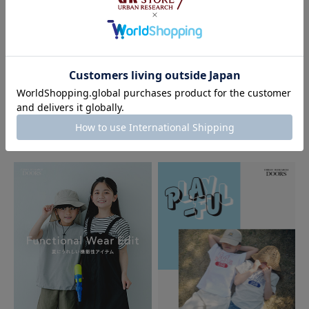
年代:
40代
足のサイズ:
22cm
性別:
女性
お子様の身長:
140cm～
身長:
151～155cm
体型:
ふつう
サイズ感
:ちょうど良い
使いやすさ
:やや良い
購入しました。素材は柔らかく着やすそうでデザイン可愛いです。
2026.07.10
2026.07.03
参考になった
0
Like!
0
MAGICAL THEATER
DOORS
MUST BUY ITEMS KIDS Summer
Collection 2026｜DOORS
2025.5.7
色味、形は可愛いです…
色：L.BLUE
/
サイズ：150
ルー
性別:
男性
お子様の身長:
131～135cm
体型:
ふつう
サイズ感
:ちょうど良い
使いやすさ
:やや悪い
色味、形は可愛いです。
しかし、臭いがあって、予洗いしてもとれません。