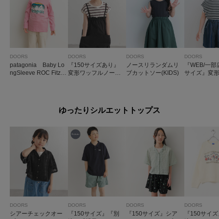
DOORS
DOORS
DOORS
DOORS
patagonia Baby Lo
『150サイズあり』
ノースリランダムリ
『WEB/一
ngSleeve ROC Fitz R
変形ワッフルノース
ブカットソー(KIDS)
サイズ』変
oy Tee(KIDS)
リーブプルオーバー
ルノースリ
(KIDS)
オーバー(KID
ゆったりシルエットトップス
DOORS
DOORS
DOORS
DOORS
シアーチェックオー
『150サイズ』『別
『150サイズ』シア
『150サイ