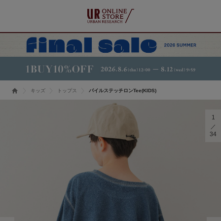
キッズ
トップス
パイルステッチロンTee(KIDS)
1
34