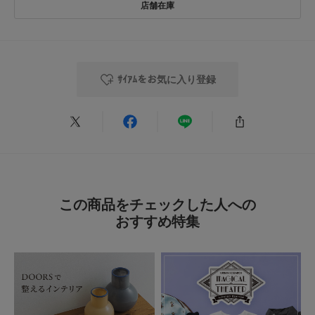
★
4
(0)
とじる
★
3
(0)
★
2
(0)
ｻｲｱﾑをお気に入り登録
★
1
(0)
絞り込み
表示：新しい順
この商品をチェックした人への
2026.7.5
おすすめ特集
使い勝手良き！
色：-
/
サイズ：M
じ
年代:
50代
足のサイズ:
23.5cm
性別:
女性
身長:
156～160cm
体型:
ふつう