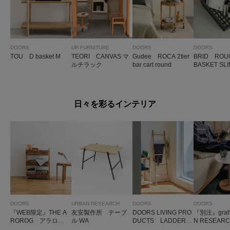
DOORS
UR FURNITURE
DOORS
DOORS
TOU D basket M
TEORI CANVAS マ
Gudee ROCA 2tier
BRID ROUG
ルチラック
bar cart round
BASKET SLI
日々を彩るインテリア
DOORS
URBAN RESEARCH
DOORS
DOORS
『WEB限定』THE A
友安製作所 テーブ
DOORS LIVING PRO
『別注』graf
ROROG アラログ
ル WA
DUCTS LADDER H
N RESEARC
レクト3段バスケット
ANGER RW
RS Side St