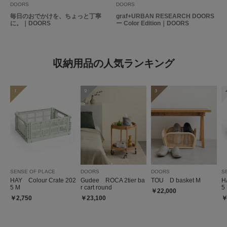
DOORS
DOORS
毎日のおでかけを、ちょっと丁寧
graf+URBAN RESEARCH DOORS
に。｜DOORS
ー Color Edition｜DOORS
収納用品の人気ランキング
1
2
3
SENSE OF PLACE
DOORS
DOORS
S
HAY Colour Crate 202
Gudee ROCA 2tier ba
TOU D basket M
H
5 M
r cart round
5
￥22,000
￥2,750
￥23,100
￥