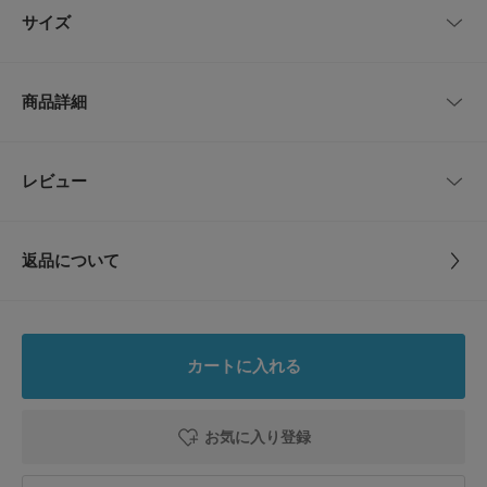
サイズ
文房具や書類、ハンカチなど小さいものを整理・収納するのに便利なサイズ
感です。
丈夫でささくれができにくい素材で、丁寧にぎゅっと隙間がないように編み
サイズ
幅
奥行き
高さ
込まれているので型崩れしにくく、きれいな形をキープしてくれます。
商品詳細
天然素材＆ハンドメイドならではのぬくもりが感じられる佇まいは、出しっ
M
24cm
17cm
10cm
ぱなしでも絵になります。
自然な艶感も美いしいバスケットです。
品番
DR26910-4020022
レビュー
サイズガイド
とじる
※商品画像は、光の当たり具合やパソコンなどの閲覧環境により、実際の色
トルソーボディーサイズ
味と異なって見える場合がございます。予めご了承ください。
サイズ
M
※商品の色味の目安は、商品単体の画像をご参照ください。
とじる
返品について
▼お気に入り登録のおすすめ▼
素材
-
お気に入り登録された商品は、マイページにて現在の価格情報や在庫状況の
レビュー
確認が可能です。
お買い物リストの管理にぜひご利用ください。
原産国
タイ
5.0
カートに入れる
とじる
カテゴリ
インテリア
収納用品
1
レビュー件数：
件
お気に入り登録
タイプ
LIFESTYLE
★
5
(1)