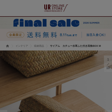
インテリア
収納用品
サイアム カチュー水草ふた付き四角BOX M
1
10