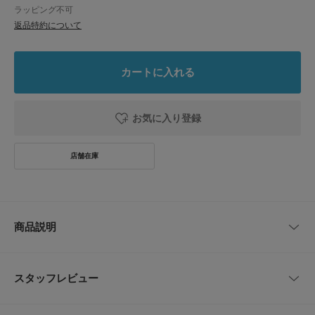
ラッピング不可
返品特約について
カートに入れる
お気に入り登録
商品説明
天然素材とハンドメイドのぬくもりが感じられるバスケット
スタッフレビュー
タイ南部の沼地に生息する「カチュー」という水草でできた味わい深い天然
素材のバスケットです。
タイの職人によって一つ一つ丁寧に手編みして作られています。
レビューはありません。