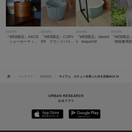
DOORS
DOORS
DOORS
DOORS
『WEB限定』AXCIS
『WEB限定』CURV
『WEB限定』stackst
『WEB限定』
シェーカーティッ
ER ラウンドバスケ
o baquet M
晴雨兼用折
シュボックス
ット 30L
み傘
インテリア
収納用品
サイアム カチュー水草ふた付き四角BOX M