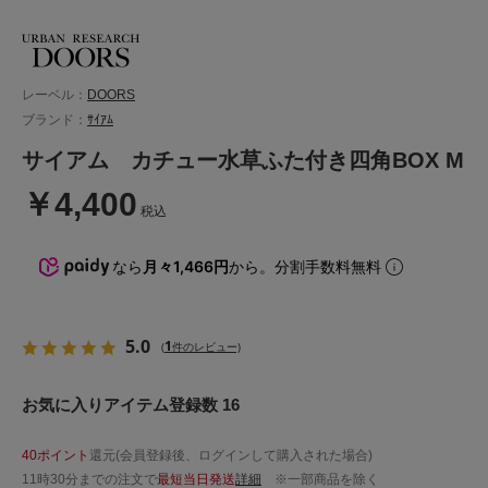
レーベル：
DOORS
ブランド：
ｻｲｱﾑ
サイアム カチュー水草ふた付き四角BOX M
￥4,400
税込
なら
月々1,466円
から。分割手数料無料
5.0
1
(
件のレビュー)
お気に入りアイテム登録数 16
40ポイント
還元(会員登録後、ログインして購入された場合)
11時30分までの注文で
最短当日発送
詳細
※一部商品を除く