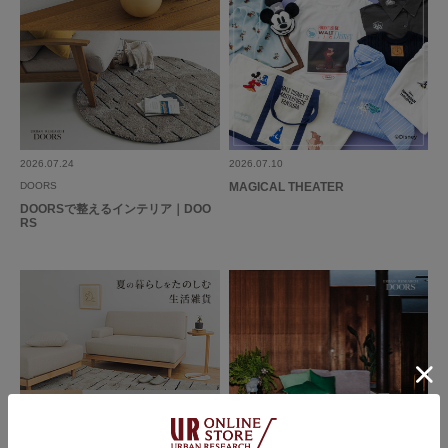
小物をしまいたくて程よい大きさのものさがしていました。フタが取りにく
そうと思いましたが素敵なので購入してみました。
フタはとてもスムーズでびっくり。こんなにスッと開くとは思いませんでし
た。作りもしっかりしていて安定してます。見た目も可愛いいので大満足で
続きを読む
す。サイズ違いも欲しくなりました。
参考になった
0
Like!
0
2026.07.24
2026.07.10
DOORS
MAGICAL THEATER
DOORSで整えるインテリア｜DOO
RS
とじる