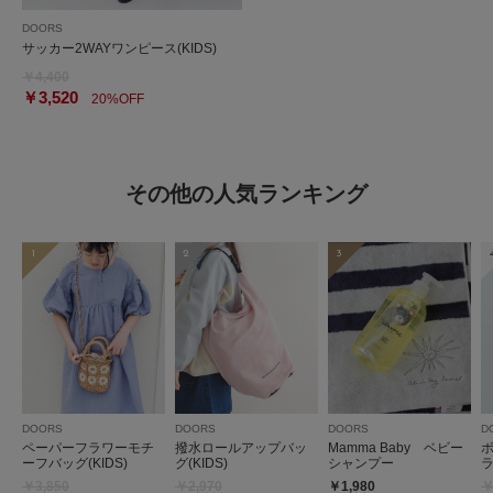
DOORS
サッカー2WAYワンピース(KIDS)
￥4,400
￥3,520
20%OFF
その他の人気ランキング
1
2
3
DOORS
DOORS
DOORS
D
ペーパーフラワーモチ
撥水ロールアップバッ
Mamma Baby ベビー
ーフバッグ(KIDS)
グ(KIDS)
シャンプー
ラ
￥3,850
￥2,970
￥1,980
￥