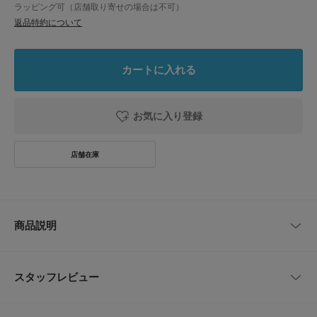
ラッピング可（店舗取り寄せの場合は不可）
返品特約について
カートに入れる
お気に入り登録
商品説明
ペーパー素材を手編みしたフラワーモチーフが可愛いショルダーバッグが登
場。 軽量で通気性が良く、夏のお出かけにピッタリなアイテム。 コンパク
スタッフレビュー
トなサイズ感ながら、巾着になっているのでハンカチや小物がしっかり収納
できます。 ショルダーとハンドルの2WAY仕様で、コーディネートに合わせ
て持ち方を変えられるのもポイントです。
レビューはありません。