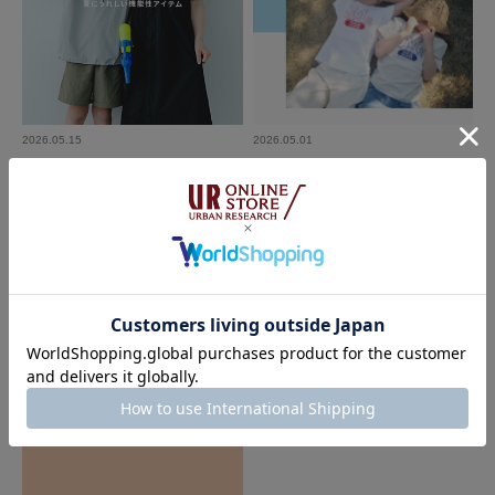
デザインが可愛くて即買いでした！
素材もとっても軽いので小さいお子様でも持ちやすいと思います。
参考になった
0
Like!
0
2026.05.15
2026.05.01
DOORS
DOORS KIDS 2026 SS Playful
Functional Wear Edit - 夏にうれしい
機能性アイテム｜DOORS
とじる