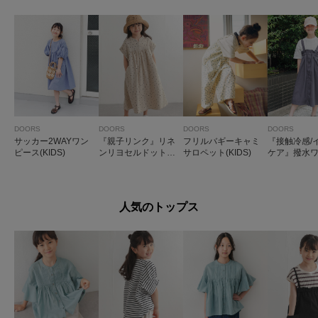
DOORS
DOORS
DOORS
DOORS
サッカー2WAYワン
『親子リンク』リネ
フリルバギーキャミ
『接触冷感/
ピース(KIDS)
ンリヨセルドットワ
サロペット(KIDS)
ケア』撥水
ンピース(KIDS)
ャンパースカー
DS)
人気のトップス