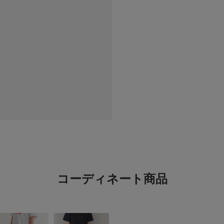
かわいい
色：OFF
/
サイズ：120
どり
年代:
40
身長:
151
サイズ感
一目見てかわいいと思
デザインがバックプリ
コーディネート商品
ワンコ♡
色：OFF
/
サイズ：135