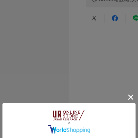
色味と異なって見え
※商品の色味の目安
洗濯表記
▼お気に入り登録の
★
5
お気に入り登録され
の確認が可能です。
★
4
お買い物リストの管
★
3
素材感
カテゴリ
★
2
透け感 : ややあり(O
タイプ
★
1
伸縮性 : ややあり
裏地 : なし
光沢 : なし
小さい
ポケット : なし
悪い
絞り込み