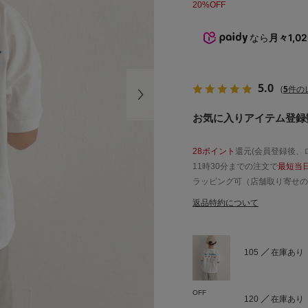
20%OFF
なら
月々1,0
5.0
(
5
件の
お気に入りアイテム登録数
28ポイント
還元(会員登録後、
11時30分までの注文で
最短当
ラッピング可（店舗取り寄せの
返品特約について
105
在庫あり
OFF
120
在庫あり