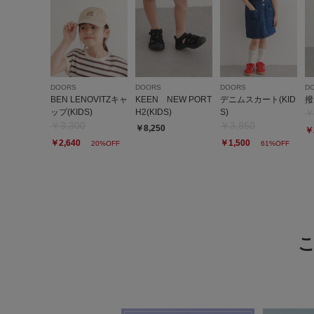
DOORS
DOORS
DOORS
D
BEN LENOVITZキャ
KEEN NEW PORT
デニムスカート(KID
撥
ップ(KIDS)
H2(KIDS)
S)
￥
￥3,300
￥3,850
￥8,250
￥
￥2,640
￥1,500
20%OFF
61%OFF