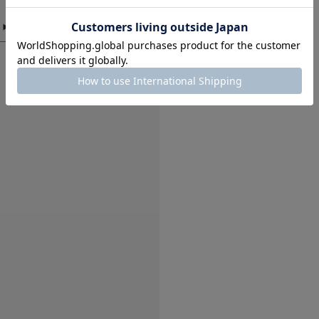
かわいい！
色：OATMEAL
/
サイズ：12
no na
年代:
60
お子様の
サイズ感
2人の孫に。
柄がかわいくて。
この夏、たくさん着て