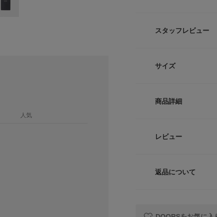
Ben Lenovi
登場。ロゴと様々な
スタッフレビュー
ルフォントで描かれた”
めに仕立てたワイド
けます。ブランドら
サイズ
《シリーズアイテム
DR26230-324047
サイズ
商品詳細
【BEN LENOVI
105
人気
New York在住のア
n Lenovitz(
品番
120
レビュー
とフォークアートを
題を呼び、 人気海外番組
135
4
サイズ
提供や、Alogonquin
g the Stor
返品について
素材
サイズガイド
レビュー
【2026 Spring/S
トルソーボディーサイ
※商品画像は、光の
原産国
DOORSをお気に入