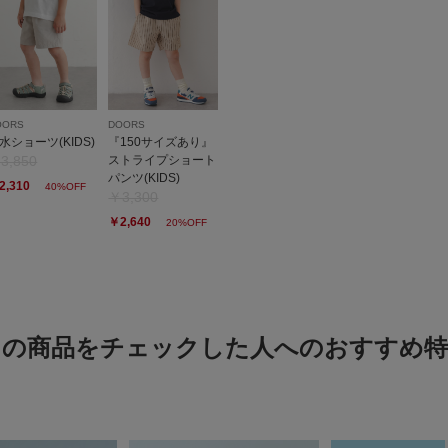
no na
とにかくプリントが可
白でも汚れ気にせずガ
OORS
DOORS
水ショーツ(KIDS)
『150サイズあり』
息子もお気に入り◎
3,850
ストライプショート
パンツ(KIDS)
2,310
40%OFF
￥3,300
￥2,640
20%OFF
孫のTシャツ
この商品をチェックした人へのおすすめ特
色：OFF
/
サイズ：120
no na