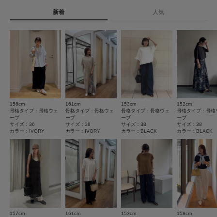
《スタッフレビュー》
試着サイズ : 36 / 37
新着
人気
★
5
(5)
タイプ
WOMEN
薄手の靴下を着用して、36を履いてみたところ、ちょうどいいサイズ感で
履けました。ストラップで調節すると、歩いたときも足にぴったりフィット
★
4
(4)
してくれます。37ですと、かかとが浮いてしまいました。
[スタッフデータ]
とじる
★
3
(1)
普段の着用サイズ : 23.0～23.5cm
足長 : 22cm
★
2
(0)
足囲 : 22cm
足幅 : やや広め
★
1
※履き心地には個人差がございますので、あくまでも目安としてご覧くださ
(0)
い。
156cm
161cm
153cm
152cm
-----------------------------
サイズ感
骨格タイプ：骨格ウェ
骨格タイプ：骨格ウェ
骨格タイプ：骨格ウェ
骨格タイプ：骨格
ーブ
ーブ
ーブ
ーブ
小さい
大きい
サイズ：36
サイズ：38
サイズ：38
サイズ：38
カラー：IVORY
カラー：IVORY
カラー：BLACK
カラー：BLACK
使いやすさ
▼お気に入り登録のおすすめ▼
お気に入り登録された商品は、マイページにて現在の価格情報や在庫状況の
悪い
良い
確認が可能です。
重さ
お買い物リストの管理にぜひご利用ください。
軽い
重い
とじる
絞り込み
表示：新しい順
157cm
161cm
153cm
158cm