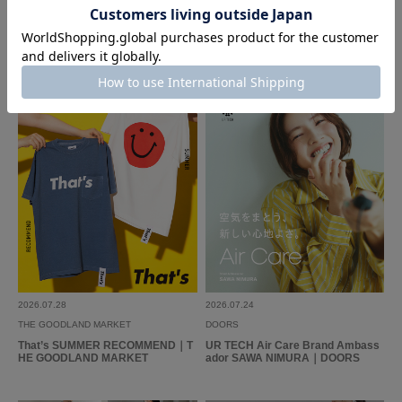
DOORS
DOORS
KAYO
FORK&SPOON 2026 AUTUMN LO
First Look Autumn｜DOORS
OK
幅がやや狭く、かかともあるので、店員さんのおすすめもあり、普段のサイ
ズより1 サイズ大きいのを購入しました。
軽くて、履きやすいサンダルです。
かかとがあるので、ラフすぎず、オフィスでも履けるので重宝しています。
続きを読む
グルカサンダルなので、靴下やタイツにも合うので、秋口まで履き回したい
と思っています。
参考になった
0
Like!
0
2026.6.10
2026.07.28
2026.07.24
オシャレなサンダル
THE GOODLAND MARKET
DOORS
That’s SUMMER RECOMMEND｜T
UR TECH Air Care Brand Ambass
色：BLACK
/
サイズ：38
HE GOODLAND MARKET
ador SAWA NIMURA｜DOORS
no name
足のサイズ:
24.5cm