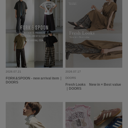
靴下のままでも履けるように38サイズにしました。指先が出ていないタイ
プが良かったのですが、足元を変えるだけでも爽やかになりました。色違い
で白も購入しました。
参考になった
0
Like!
0
もっと見る
2026.07.21
2026.07.17
FORK&SPOON - new arrival item｜
DOORS
DOORS
Fresh Looks New in × Best value
｜DOORS
とじる