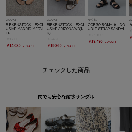
DOORS
DOORS
かぐれ
D
BIRKENSTOCK EXCL
BIRKENSTOCK EXCL
CORSO ROMA, 9 DO
USIVE MADRID METAL
USIVE ARIZONA WB(N
UBLE STRAP SANDAL
￥
LIC
R)
￥23,100
￥
￥17,600
￥24,200
￥18,480
20%OFF
￥14,080
￥19,360
20%OFF
20%OFF
チェックした商品
雨でも安心な耐水サンダル