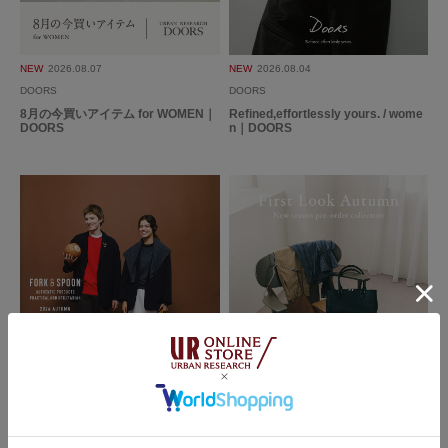
色：BLACK
/
サイズ：38
mame
NEW
2026.08.07
NEW
2026.08.04
DOORS
DOORS
8月の今買いアイテム for WOMEN｜
Refined,effortlessly yours. / wome
DOORS
n｜DOORS
グルカサンダルは初めての購入だったため、購入までにかなり検討しました
がよかったです！
合わせやすいし、ラフな服装も少しキレイ目にしてくれます。
合皮なので革に比べたら少し安っぽさはありますが、多少の雨の日でも気に
続きを読む
ならず以外と靴擦れもありませんでした。
商品も良かったですが、店舗でサイズと色など悩み、取り寄せや合わせ方な
ど店員さんがとても親切に対応してくれました。長々と優柔不断さを発揮し
参考になった
0
Like!
1
ていたにもかかわらず丁寧な気遣いありがとうございました。
2026.6.28
履きやすいグルカサンダル
色：IVORY
/
サイズ：38
2026.07.31
2026.07.28