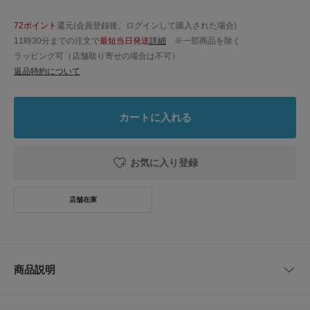
72ポイント
還元(会員登録後、ログインして購入された場合)
11時30分までの注文で
最短当日発送
詳細
※一部商品を除く
ラッピング可（店舗取り寄せの場合は不可）
返品特約について
カートに入れる
お気に入り登録
商品説明
毎シーズンご好評いただいている定番のグルカサンダル。