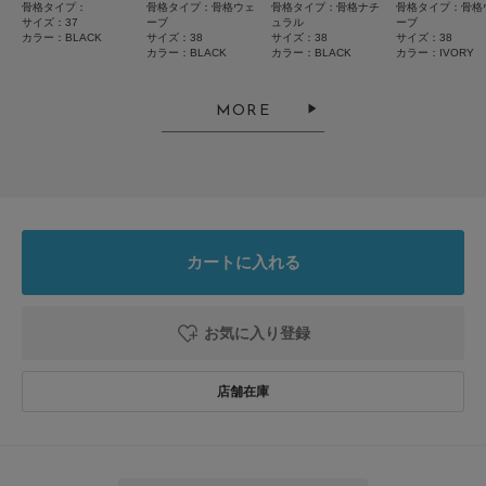
骨格タイプ：
骨格タイプ：骨格ウェ
骨格タイプ：骨格ナチ
骨格タイプ：骨格
サイズ：37
ーブ
ュラル
ーブ
カラー：BLACK
サイズ：38
サイズ：38
サイズ：38
カラー：BLACK
カラー：BLACK
カラー：IVORY
2026.8.2
23.5cmに38は少し大きかった
MORE
色：IVORY
/
サイズ：38
はらぺこ
カートに入れる
オフホワイトがはっきりした白で、もう少しアイボリーよりかと思っていた
ので、ネット注文の難しさを感じました。
足元が明るくなって良い気がしましたが、40代の足の色には浮いてしまう
お気に入り登録
感じがあり、泣く泣く返品しました。
続きを読む
デザインは良かったので、残念です。
参考になった
1
Like!
0