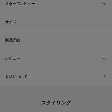
サイズ調整ができるアンクル部分のベルトは、着脱はバックルを引っ掛ける
スタッフレビュー
だけなのでスムーズに行えます。
バックルの留め具の根本にはゴムを施しているため調節なしでも着脱可能で
す。
レビューはありません。
靴下を合わせると春先からロングシーズン活躍します。
サイズ
シンプルながらも履きやすさや細部にこだわったおすすめの一足です。
【2026 Spring/Summer】【26SS】
サイズ
サイズ
甲幅
ヒール
商品詳細
※サイズ詳細は、当社が独自で計測したサイズです。予めご了承ください。
36
23.0～23.5cm
8cm
2cm
※靴箱破損につきましては、商品に不良が無い場合に限り出荷させていただ
いております。予めご了承ください。
37
24.0cm
8cm
2cm
品番
DR26230-2210806
レビュー
とじる
※この商品は摩擦、水濡れ等により色落ちする可能性がございます。
※濃色の商品は着用中に他の商品に色移りする恐れがございます。
38
24.5～25.0cm
8cm
2cm
サイズ
36,37,38
※その他お取り扱いに関しましては、商品に付属のアテンションタグをご覧
ください。
返品について
サイズガイド
素材
アッパー : 合成皮革
重量(片足) : 約260g
レビュー
トルソーボディーサイズ
ソール : 合成底
※商品画像は、光の当たり具合やパソコンなどの閲覧環境により、実際の色
味と異なって見える場合がございます。予めご了承ください。
とじる
4.4
原産国
中国
※商品の色味の目安は、商品単体の画像をご参照ください。
スタイリング
10
-----------------------------
レビュー件数：
件
カテゴリ
シューズ
サンダル