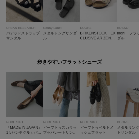
URBAN RESEARCH
Sonny Label
DOORS
ROSSO
パデッドストラップ
メタルトングサンダ
BIRKENSTOCK EX
mohi フラ
サンダル
ル
CLUSIVE ARIZONAF
ダル
LOWER
歩きやすいフラットシューズ
RODE SKO
RODE SKO
RODE SKO
DOORS
『MADE IN JAPAN』
ピープトゥスカラッ
ピープトゥベルトメ
メタルリン
1.5センチグルカパン
プセパレートサンダ
ッシュフラット
トサンダル
プス
ル