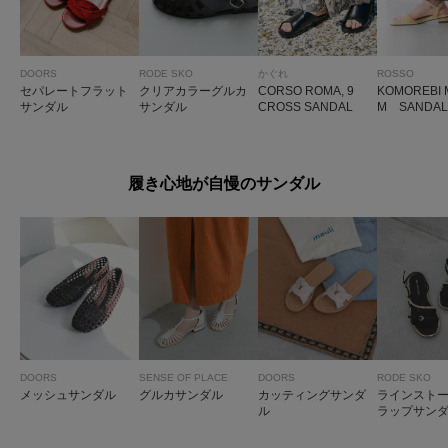
DOORS
RODE SKO
かぐれ
ROSSO
セパレートフラット
クリアカラーグルカ
CORSO ROMA, 9
KOMOREBI
サンダル
サンダル
CROSS SANDAL
M SANDAL
履き心地が自慢のサンダル
DOORS
SENSE OF PLACE
DOORS
RODE SKO
メッシュサンダル
グルカサンダル
カッティングサンダ
ラインスト
ル
ラップサン