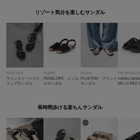
リゾート気分を楽しむサンダル
RODE SKO
DOORS
DOORS
ラインストーンスト
PENELOPE メノル
PLAKTON フラット
malibu san
ラップサンダル
カサンダル
サンダル
MA LX REC
長時間歩ける楽ちんサンダル