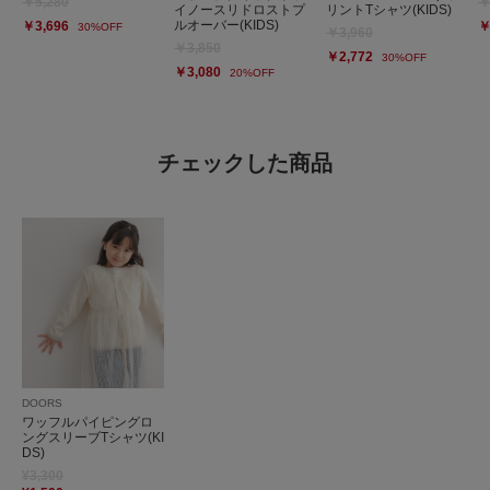
￥5,280
￥
イノースリドロストプ
リントTシャツ(KIDS)
ルオーバー(KIDS)
￥3,696
￥
30%OFF
￥3,960
￥3,850
￥2,772
30%OFF
￥3,080
20%OFF
チェックした商品
DOORS
ワッフルパイピングロ
ングスリーブTシャツ(KI
DS)
¥3,300