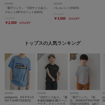
DOORS
DOORS
『親子リンク』『150サイズあり』
バレルパンツ(KIDS)
フロントZIPサロペット(KIDS)
￥4,400
￥3,500
￥5,500
20%OFF
￥2,000
63%OFF
トップスの人気ランキング
1
2
3
DOORS
DOORS
DOORS
D
patagonia KS P-6 LO
『150サイズあり』『吸
『親子リンク』『別
p
GO T-SHIRTS(KIDS)
水速乾/接触冷感/イージ
注』MANHATTAN POR
S
ーケア』クイックドラ
TAGE×DOORS 1ptプ