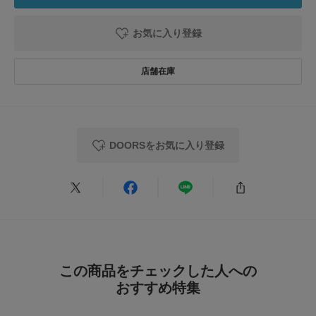
2026.4.4
お気に入り登録
かわいい
色：OFF×GRY
/
サイズ：135(130-140)
たいはるママ
DOORSをお気に入り登録
10歳身長130センチメートルの息子に。兄弟お揃いで購入しました。
参考になった
0
Like!
0
2026.3.28
この商品をチェックした人への
肌触り最高です！
おすすめ特集
色：OFF×GRY
/
サイズ：135(130-140)