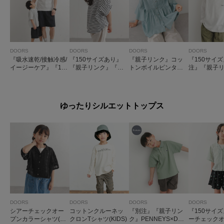
DOORS
DOORS
DOORS
DOORS
『吸水速乾/接触冷感/
『150サイズあり』
『親子リンク』コッ
『150サイ
イージーケア』『15
『親子リンク』『UR
トンボイルピンタッ
注』『親子リ
0サイズあり』クイッ
TECH』サマシェア
クブラウス(KIDS)
ENNEYS×
クドライショートス
タックプルオーバー
THE FOX L
リーブTシャツ(KIDS)
(KIDS)
EVE T-SHIR
S)
ゆったりシルエットトップス
DOORS
DOORS
DOORS
DOORS
シアーチェックオー
コットンクルーネッ
『別注』『親子リン
『150サイ
プンカラーシャツ(KI
クロンTシャツ(KIDS)
ク』PENNEYS×DOO
ーチェック