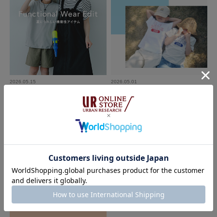
春アウターのインナーにも使いやすいし、1枚でも可愛いです。肌触りも良
い◎
参考になった
0
Like!
0
2026.3.8
2026.05.15
2026.05.01
普段着
DOORS
DOORS KIDS 2026 SS Playful
Functional Wear Edit - 夏にうれしい
色：OFF×GRY
/
サイズ：135(130-140)
機能性アイテム｜DOORS
みー
小3の娘に購入。
身長130cmないくらい30kgオーバー。
カーディガンの下に着るものが欲しくてこういうのを探していました。厚
み、サイズ感ちょうどいいです！色違いも購入しました。