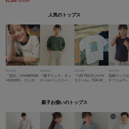
¥1,500
54%OFF
人気のトップス
DOORS
DOORS
DOORS
DOORS
『別注』CHAMPION
『親子リンク』タッ
『UR TECH ひやサ
花柄ワッフ
×DOORS リンガー
クバルーンスリーブT
ラクール』TGF×Ryo
チフリルTシャ
刺繍ロゴTシャツ(KID
シャツ(KIDS)
Takemasa Tシャツ(K
S)
S)
IDS)
親子お揃いのトップス