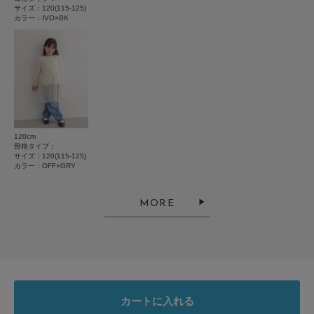
ポケット : なし
とじる
サイズ：120(115-125)
カラー：IVO×BK
とじる
絞り込み
表示：新しい順
2026.5.5
とても可愛い
120cm
骨格タイプ：
色：IVO×BK
/
サイズ：120(115-125)
サイズ：120(115-125)
カラー：OFF×GRY
no name
MORE
長く使いたくて大きめを購入しました。袖を折って使います。とても可愛い
です。
参考になった
0
Like!
0
カートに入れる