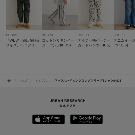
DOORS
DOORS
DOORS
DOORS
『WEB/一部店舗限定
コットンリネンイー
デイジー柄イージー
デニムイー
サイズ』ベロアイー
ジーパンツ(KIDS)
カットパンツ(KIDS)
ツ(KIDS)
ジーパンツ(KIDS)
キッズ
トップス
ワッフルパイピングロングスリーブTシャツ(KIDS)