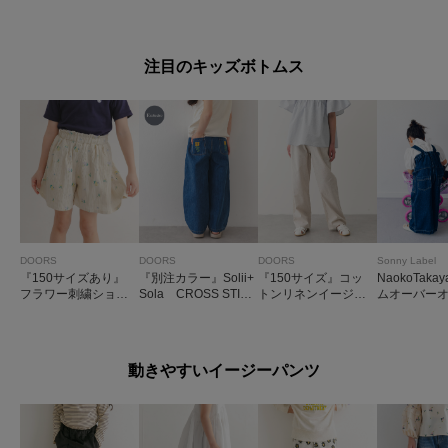
DS)
RS THE FOX鹿の子
カラーシャツ(
ポロシャツ(KIDS)
注目のキッズボトムス
DOORS
DOORS
DOORS
Sonny Label
『150サイズあり』
『別注カラー』Solii+
『150サイズ』コッ
NaokoTaka
フラワー刺繍ショー
Sola CROSS STIT
トンリネンイージー
ムオーバー
トパンツ(KIDS)
CH DENIM(KIDS)
パンツ(KIDS)
動きやすいイージーパンツ