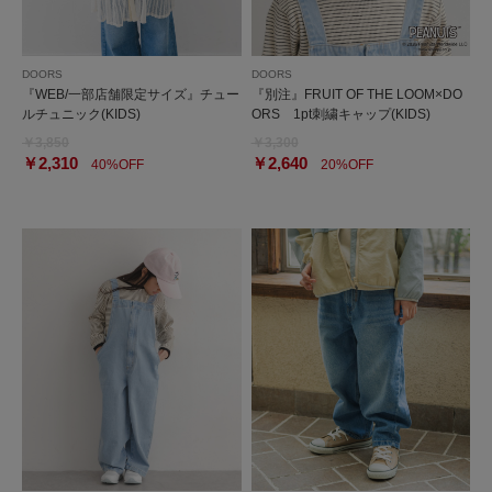
DOORS
DOORS
『WEB/一部店舗限定サイズ』チュー
『別注』FRUIT OF THE LOOM×DO
ルチュニック(KIDS)
ORS 1pt刺繍キャップ(KIDS)
￥3,850
￥3,300
￥2,310
￥2,640
40%OFF
20%OFF