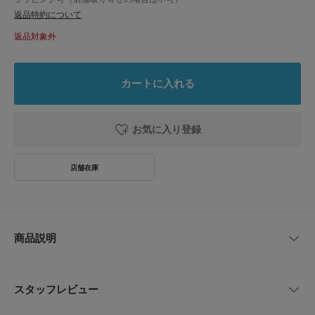
返品特約について
返品対象外
カートに入れる
お気に入り登録
商品説明
鮮やかなイエローカラーが目を引くBOBO CHOSESのソックスです。
側面には可愛らしいスキューバダイバーの刺繍が施され、遊び心をプラスし
スタッフレビュー
たデザインが特徴です。全体には繊細なパターンが編み込まれており、通気
性とデザイン性を兼ね備えています。柔らかな素材とフィット感のある履き