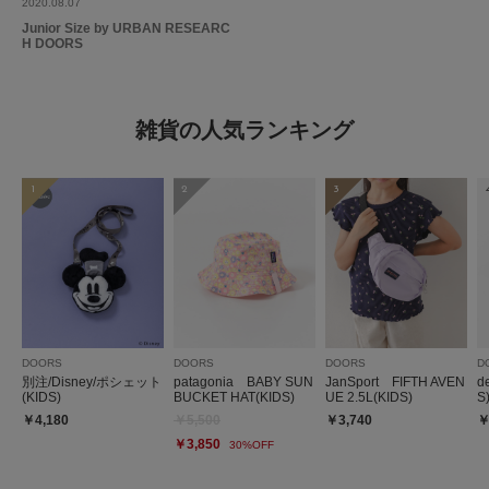
2020.08.07
Junior Size by URBAN RESEARC
H DOORS
雑貨の人気ランキング
1
2
3
DOORS
DOORS
DOORS
D
別注/Disney/ポシェット
patagonia BABY SUN
JanSport FIFTH AVEN
d
(KIDS)
BUCKET HAT(KIDS)
UE 2.5L(KIDS)
S
￥4,180
￥5,500
￥3,740
￥
￥3,850
30%OFF