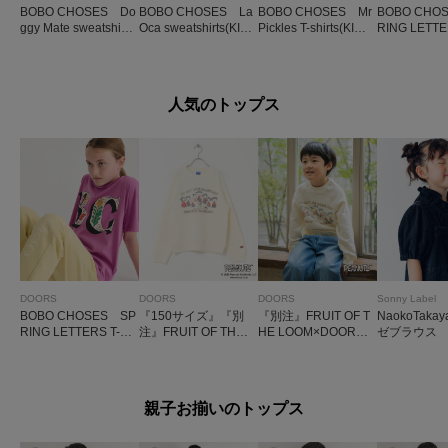
BOBO CHOSES Do
BOBO CHOSES La
BOBO CHOSES Mr
BOBO CHO
ggy Mate sweatshirts
Oca sweatshirts(KID
Pickles T-shirts(KID
RING LETTE
(KIDS)
S)
S)
HIRTS(KIDS
人気のトップス
DOORS
DOORS
DOORS
Sonny Label
BOBO CHOSES SP
『150サイズ』『別
『別注』FRUIT OF T
NaokoTaka
RING LETTERS T-S
注』FRUIT OF THE L
HE LOOM×DOORS
ゼブラウス
HIRTS(KIDS)
OOM×DOORS 甘編
甘編み裏毛スウェ
み裏毛スウェット(KI
ット(KIDS)
DS)
親子お揃いのトップス