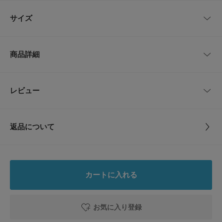
心地で、日常使いにぴったりのアイテムです。
レビューはありません。
カジュアルなスタイルにアクセントを加える、このスペイン製のサステナブ
サイズ
ルな一足をお楽しみください。
【BOBO CHOSES(ボボショセス)】
サイズ
サイズ
高さ
子供たちのイマジネーションをインスピレーションに、各コレクションにス
商品詳細
トーリーを持たせた独特のキッズウェアを展開するスペインのブランド。環
16-18
16～18cm
12.5cm
境への配慮を第一に、オーガニック素材やリサイクル素材を用いローカルで
の製造にこだわっています。上質なコットンやウールが際立つ、遊び心に溢
れた色遣い、手描きイラストのプリント、着心地のいいデザインが特徴。
19-21
19～21cm
17.5cm
品番
DKA5-B125AI005
レビュー
とじる
【2025 Spring/Summer】【25SS】
サイズ
16-18,19-21
サイズガイド
※商品画像は、光の当たり具合やパソコンなどの閲覧環境により、実際の色
トルソーボディーサイズ
返品について
味と異なって見える場合がございます。予めご了承ください。
素材
-
※商品の色味の目安は、商品単体の画像をご参照ください。
レビュー
とじる
▼お気に入り登録のおすすめ▼
原産国
スペイン
お気に入り登録商品は、マイページにて現在の価格情報や在庫状況の確認が
0.0
可能です。
カートに入れる
お買い物リストの管理に是非ご利用下さい。
洗濯表記
洗濯機洗い可 ※詳しい洗濯方法については、商品
0
レビュー件数：
件
の品質表示タグをご覧ください
詳しい洗濯方法については、商品の品質表示タグを
とじる
お気に入り登録
ご覧ください
★
5
(0)