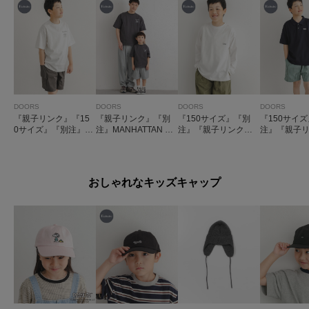
DOORS
DOORS
DOORS
DOORS
『親子リンク』『15
『親子リンク』『別
『150サイズ』『別
『150サイ
0サイズ』『別注』M
注』MANHATTAN P
注』『親子リンク』P
注』『親子リ
ANHATTAN PORTAG
ORTAGE×DOORS
ENNEYS×DOORS
ENNEYS×
E×DOORS 1ptプリ
1ptプリントTシャツ
THE FOX LONG-SLE
THE FOX
ントTシャツ(KIDS)
(KIDS)
EVE T-SHIRTS(KID
シャツ(KIDS
S)
おしゃれなキッズキャップ