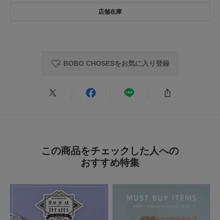
洗濯表示について
★
4
(0)
商品の取り扱いについて
★
3
(0)
カテゴリ
キッズ
雑貨
★
2
(0)
BOBO CHOSESをお気に入り登録
タイプ
KIDS
★
1
(0)
とじる
レビューはありません。
この商品をチェックした人への
おすすめ特集
とじる