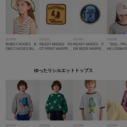
DOORS
DOORS
DOORS
DOORS
BOBO CHOSES B
READY MADES FO
READY MADES P
『別注』FRUI
OBO CHOSES BUC
OT PRINT WAPPEN
GR BEER WAPPEN
HE LOOM×
KET HAT(KIDS)
(KIDS)x
(KIDS)x
1pt刺繍キャ
DS)
ゆったりシルエットトップス
DOORS
DOORS
DOORS
DOORS