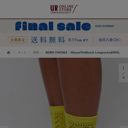
キッズ
雑貨
BOBO CHOSES ADayatTheBeach Longsocks(KIDS)
1
4