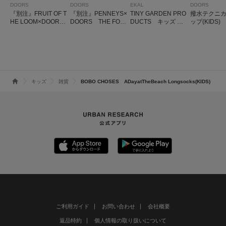
DOORS
DOORS
EKAL
DOORS
『別注』FRUIT OF T
『別注』PENNEYS×
TINY GARDEN PRO
撥水テクニ
HE LOOM×DOORS
DOORS THE FOX
DUCTS キッズ フ
ップ(KIDS)
1pt刺繍キャップ(KI
ワッペンキャップ(KI
ライトニットキャッ
DS)
DS)
プ
キッズ
雑貨
BOBO CHOSES ADayatTheBeach Longsocks(KIDS)
ご利用ガイド
お問い合わせ
会社概要
返品特約
個人情報の取り扱いについて