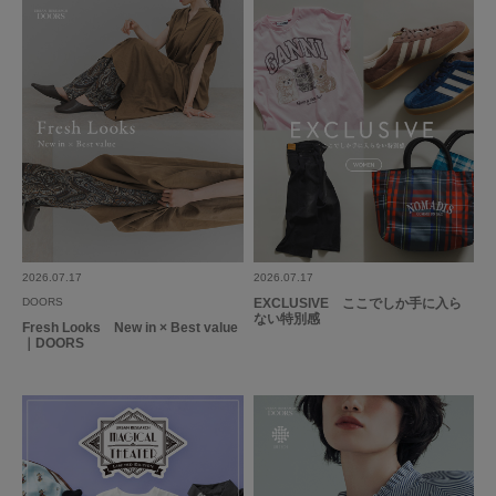
参考になった
0
Like!
0
もっと見る
とじる
2026.07.17
2026.07.17
DOORS
EXCLUSIVE ここでしか手に入ら
ない特別感
Fresh Looks New in × Best value
｜DOORS