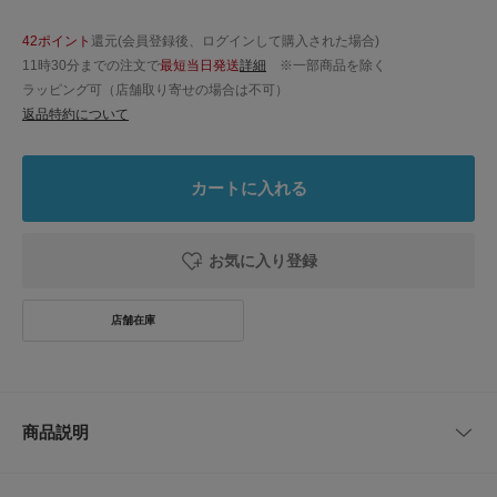
42ポイント
還元(会員登録後、ログインして購入された場合)
11時30分までの注文で
最短当日発送
詳細
※一部商品を除く
ラッピング可（店舗取り寄せの場合は不可）
返品特約について
カートに入れる
お気に入り登録
商品説明
オンオフ兼用で着られる布帛素材で仕立てたTシャツ風なブラウスを今季も