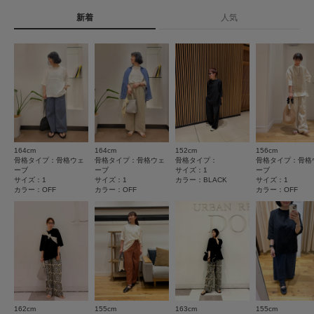
詳しい洗濯方法については、商品の品質表示タグを
素材感
新着
人気
ご覧ください
★
5
(36)
透け感 : ややあり(OFFのみ)
洗濯表示について
★
4
(12)
伸縮性 : なし
商品の取り扱いについて
裏地 : なし
★
3
(0)
光沢 : なし
カテゴリ
トップス
シャツ・ブラウス
ポケット : なし
★
2
(0)
とじる
タイプ
WOMEN
★
1
(0)
164cm
164cm
152cm
156cm
サイズ感
骨格タイプ：骨格ウェ
骨格タイプ：骨格ウェ
骨格タイプ：
骨格タイプ：骨格
とじる
ーブ
ーブ
サイズ：1
ーブ
小さい
大きい
サイズ：1
サイズ：1
カラー：BLACK
サイズ：1
カラー：OFF
カラー：OFF
カラー：OFF
使いやすさ
悪い
良い
絞り込み
表示：新しい順
162cm
155cm
163cm
155cm