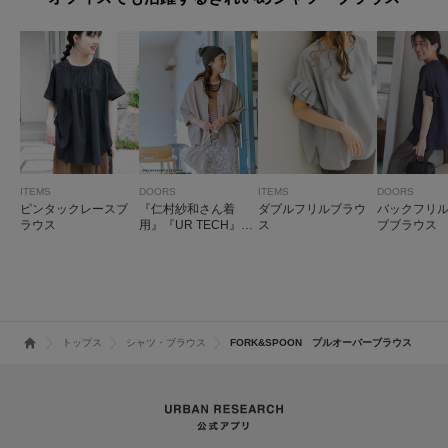
ITEMS
DOORS
ITEMS
DOORS
ピンタックレースブ
『仁村紗和さん着
ダブルフリルブラウ
バックフリ
ラウス
用』『UR TECH』完
ス
ブブラウス
声/涼ドルマン半袖シ
ャツ
トップス
シャツ・ブラウス
FORK&SPOON プルオーバーブラウス