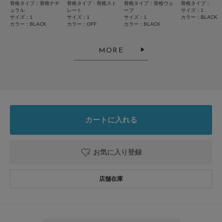
骨格タイプ：骨格ナチ
骨格タイプ：骨格スト
骨格タイプ：骨格ウェ
骨格タイプ：
2026.8.5
ュラル
レート
ーブ
サイズ：1
サイズ：1
サイズ：1
サイズ：1
カラー：BLACK
袖の長さが良かった
カラー：BLACK
カラー：OFF
カラー：BLACK
色：DARK BLUE
/
サイズ：1
MORE
り
サラッと着れて、室内でエアコンが効いている所では、袖の長さが丁度良く
頻繁に着用しています。
カートに入れる
色も派手すぎず、綺麗な色です。
参考になった
0
Like!
0
お気に入り登録
2026.7.20
可愛い
色：OFF
/
サイズ：1