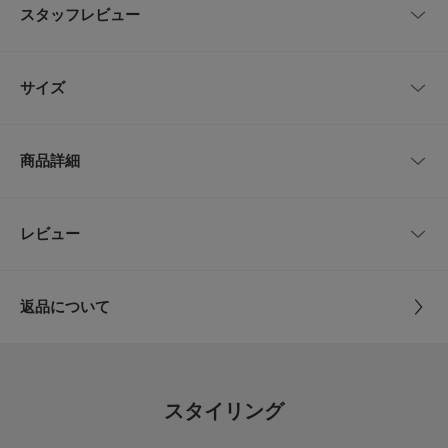
ご用意。
スタッフレビュー
リネン特有の節とセルロースの落ち感を活かした風合いが、シンプルながら
も雰囲気のあるナチュラルな印象を与えつつ、カジュアルにも活躍する見た
目が完成。
レビューはありません。
着こんでもよれないよう襟ぐりは編立て、裾はスクエアカットとでデザイン
サイズ
をきかせています。
袖口をロールアップしてラフな魅せ方もでき、スタンダードな着丈がロング
スカート、ワイドパンツにもマッチします。
サイズ
裄丈
着丈
身幅
商品詳細
【FORK&SPOON(フォークアンドスプーン)】
1
58cm
65cm
59cm
DOORSのプライベートレーベル。その名前のとおり「毎日食事を摂るよう
に、毎日大切に着てほしい」という思いが込められています。毎日着たくな
る様な心地のよいベーシックスタイルは、世代を超えてお楽しみいただけま
品番
DF26230-2032229
レビュー
サイズガイド
とじる
す。
トルソーボディーサイズ
サイズ
1
【2026 Spring/Summer】【26SS】
とじる
返品について
※商品画像は、光の当たり具合やパソコンなどの閲覧環境により、実際の色
素材
本体 : 再生繊維(セルロース)76% 麻24%
味と異なって見える場合がございます。予めご了承ください。
レビュー
リブ : ポリエステル97% ポリウレタン3%
※商品の色味の目安は、商品単体の画像をご参照ください。
▼お気に入り登録のおすすめ▼
4.8
原産国
中国
お気に入り登録された商品は、マイページにて現在の価格情報や在庫状況の
スタイリング
確認が可能です。
48
お買い物リストの管理にぜひご利用ください。
レビュー件数：
件
洗濯表記
手洗い, ドライクリーニング