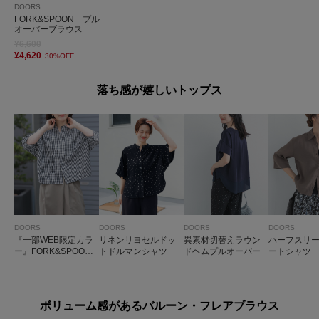
DOORS
FORK&SPOON プル
オーバーブラウス
¥6,600
¥4,620
30%OFF
落ち感が嬉しいトップス
DOORS
DOORS
DOORS
DOORS
『一部WEB限定カラ
リネンリヨセルドッ
異素材切替えラウン
ハーフスリ
ー』FORK&SPOON
トドルマンシャツ
ドヘムプルオーバー
ートシャツ
ギボシコクーンシ
ョートスリーブシャ
ツ
ボリューム感があるバルーン・フレアブラウス