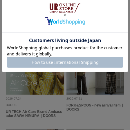
DOORS
DOORS
す。ボトムがパンツでもマキシ丈のスカートでも、インしてもアウトしても
FORK&SPOON 2026 AUTUMN LO
First Look Autumn｜DOORS
良い感じに見える絶妙な丈です。夏じゅう活躍間違い無しです。
OK
参考になった
0
Like!
0
2026.7.4
サラッと軽やか
色：OFF
/
サイズ：1
niconico
年代:
50代
足のサイズ:
24cm
性別:
女性
身長:
161～165cm
体型:
ふつう
シーン
:プライベート
サイズ感
:ちょうど良い
使いやすさ
:良い
2026.07.24
2026.07.21
DOORS
FORK&SPOON - new arrival item｜
サラッとしてて着心地が良いです。肘が隠れる袖丈なので、冷房の冷え過ぎ
DOORS
UR TECH Air Care Brand Ambass
を防ぐことができて、個人的には◎です。暑い時は折り返してます。着丈も
ador SAWA NIMURA｜DOORS
長めでアレンジしやすい。買ってよかったです。