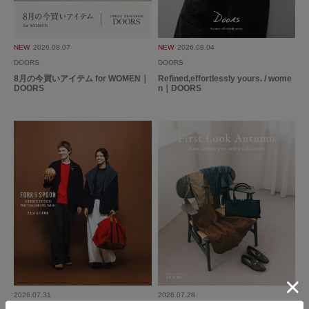
首周り、袖丈、着丈と全てが好みです。
NEW
2026.08.07
NEW
2026.08.04
生地もサラッとしていて暑い季節に助かります。
DOORS
DOORS
今夏は出番が多くなりそうです。
8月の今買いアイテム for WOMEN｜
Refined,effortlessly yours. / wome
DOORS
n｜DOORS
参考になった
0
Like!
1
2026.7.4
アレンジいろいろ出来そう。
色：OFF
/
サイズ：1
no name
年代:
60代
足のサイズ:
24.5cm
性別:
女性
身長:
161～165cm
体型:
ふつう
シーン
:プライベート
サイズ感
:ちょうど良い
使いやすさ
:良い
2026.07.31
2026.07.28
Tシャツ感覚で使えますが、Tシャツ以上に簡単におしゃれに見せられま