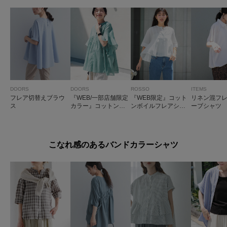
DOORS
DOORS
ROSSO
ITEMS
フレア切替えブラウ
『WEB/一部店舗限定
『WEB限定』コット
リネン混フ
ス
カラー』コットンボ
ンボイルフレアシャ
ーブシャツ
イルピンタックフレ
ツ
アスリーブブラウス
こなれ感のあるバンドカラーシャツ