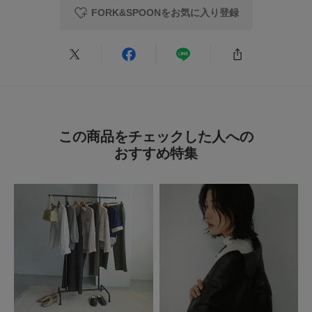
FORK&SPOONをお気に入り登録
luna luna
年代:
50代
足のサイズ:
24cm
お子様の身長:
136～140cm
性別:
女性
身長:
156～160cm
体型:
小柄
シーン
:プライベート,仕事
サイズ感
:大きい
使いやすさ
:良い
サラッと着やすい薄手の生地で、形も可愛いです。パンツスタイルによく合
います。
この商品をチェックした人への
参考になった
0
Like!
0
おすすめ特集
2026.7.9
快適です
色：BLACK
/
サイズ：1
no name
足のサイズ:
23cm
年代:
60代
性別:
女性
身長:
161～165cm
体型:
ふつう
シーン
:プライベート
サイズ感
:ちょうど良い
使いやすさ
:良い