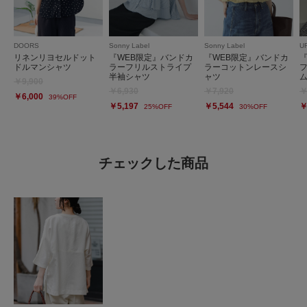
DOORS
Sonny Label
Sonny Label
U
リネンリヨセルドット
『WEB限定』バンドカ
『WEB限定』バンドカ
ドルマンシャツ
ラーフリルストライプ
ラーコットンレースシ
半袖シャツ
ャツ
￥9,900
￥6,930
￥7,920
￥
￥6,000
39%OFF
￥5,197
￥5,544
￥
25%OFF
30%OFF
チェックした商品