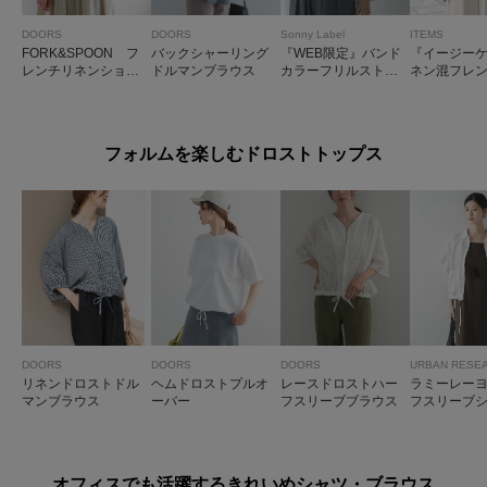
DOORS
DOORS
Sonny Label
ITEMS
FORK&SPOON フ
バックシャーリング
『WEB限定』バンド
『イージー
レンチリネンショー
ドルマンブラウス
カラーフリルストラ
ネン混フレ
トスリーブシャツ
イプ半袖シャツ
ツ
フォルムを楽しむドロストトップス
DOORS
DOORS
DOORS
URBAN RESE
リネンドロストドル
ヘムドロストプルオ
レースドロストハー
ラミーレー
マンブラウス
ーバー
フスリーブブラウス
フスリーブ
オフィスでも活躍するきれいめシャツ・ブラウス