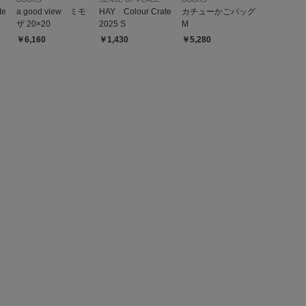
te
a good view ミモ
HAY Colour Crate
カチューかごバッグ
ザ 20×20
2025 S
M
￥6,160
￥1,430
￥5,280