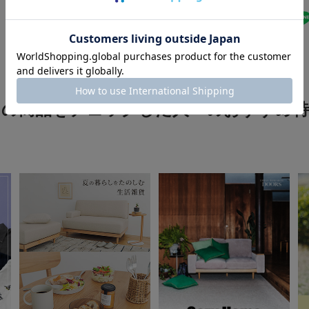
ー。
業界最多の再生プラ
タイプ
★
5
注力している。
★
4
※火の側に置かない
★
3
※直射日光の当たる
この商品をチェックした人へのおすすめ特
※その他お取り扱い
★
2
覧ください。
★
1
※商品画像は、光の
色味と異なって見え
※商品の色味の目安
▼お気に入り登録の
お気に入り登録商品
が可能です。
お買い物リストの管