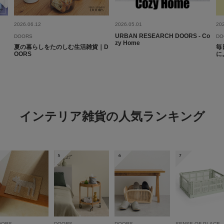
2026.06.12
2026.05.01
20
URBAN RESEARCH DOORS - Co
DOORS
DO
zy Home
夏の暮らしをたのしむ生活雑貨｜D
毎
OORS
に
インテリア雑貨の人気ランキング
5
6
7
OORS
DOORS
DOORS
SENSE OF PLACE