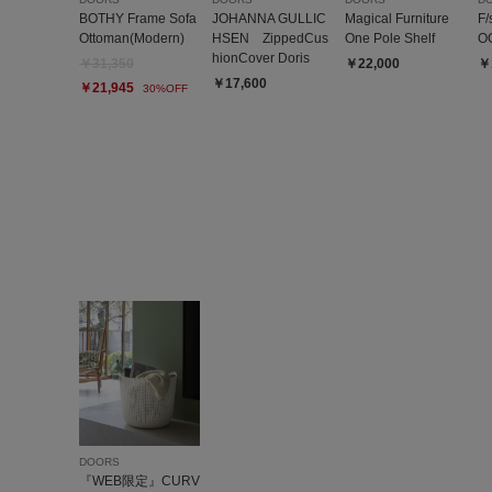
BOTHY Frame Sofa
JOHANNA GULLIC
Magical Furniture
F
Ottoman(Modern)
HSEN ZippedCus
One Pole Shelf
O
hionCover Doris
￥31,350
￥22,000
￥
￥17,600
￥21,945
30%OFF
DOORS
『WEB限定』CURV