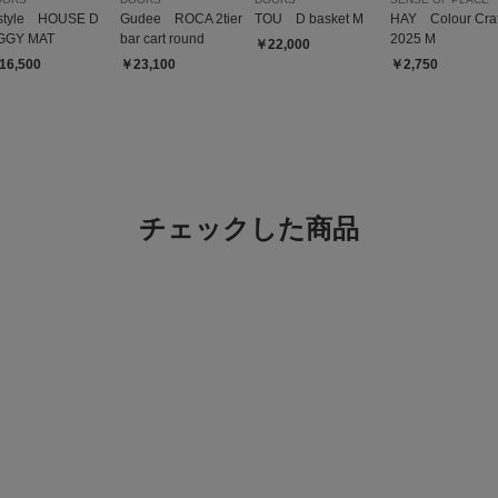
/style HOUSE D
Gudee ROCA 2tier
TOU D basket M
HAY Colour Cra
GGY MAT
bar cart round
2025 M
￥22,000
16,500
￥23,100
￥2,750
チェックした商品