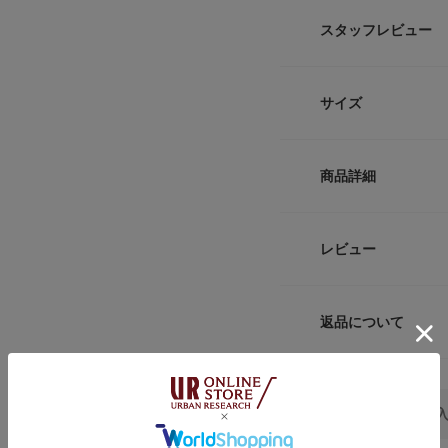
このアイテムはWE
スタッフレビュー
ローゲージニットの
緻密に作りこまれた
サイズ
荷しました。
本物のニットの編み
のようなデザインに
サイズ
おしゃれな見た目は
商品詳細
を使用しているため
-
細かな編み目は通気
い続けていただけま
品番
レビュー
サイズガイド
こちらのラウンドバ
サイズ
トルソーボディーサイ
リビングでブランケ
ずスッと手が入るほ
返品について
素材
バスケットとしても
レビュー
無染色のウールニッ
原産国
【CURVER(カーバ
CURVERをお気に
1949年ヨーロッ
カテゴリ
芸用品を製造してい