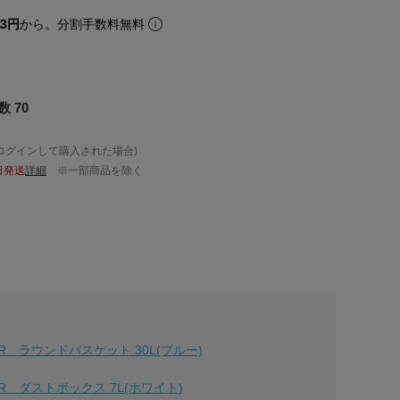
83円
から。分割手数料無料
 70
ログインして購入された場合)
日発送
詳細
※一部商品を除く
】
R ラウンドバスケット 30L(ブルー)
R ダストボックス 7L(ホワイト)