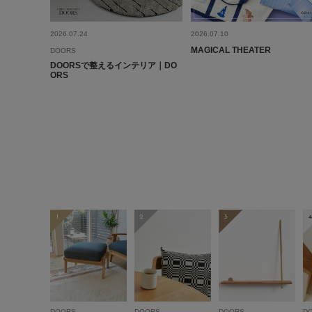
2026.07.24
2026.07.10
MAGICAL THEATER
DOORS
DOORSで整えるインテリア｜DO
ORS
1
2
3
4
DOORS
DOORS
DOORS
D