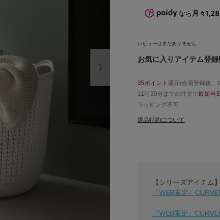
なら
月々1,2
レビューはまだありません
お気に入りアイテム登録数
35ポイント
還元(会員登録後、
11時30分までの注文で
最短当
ラッピング不可
返品特約について
【シリーズアイテム
『WEB限定』CURVE
『WEB限定』CURVE