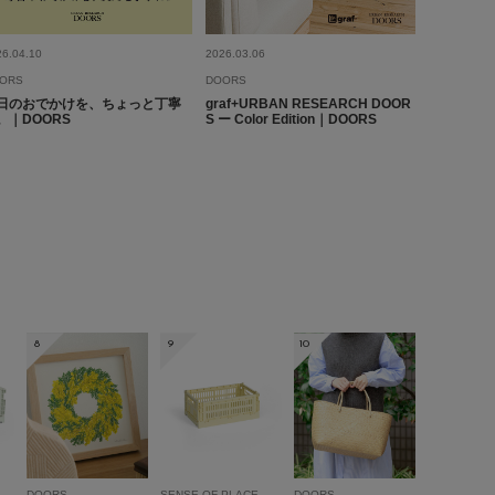
とじる
26.04.10
2026.03.06
ORS
DOORS
日のおでかけを、ちょっと丁寧
graf+URBAN RESEARCH DOOR
。｜DOORS
S ー Color Edition｜DOORS
8
9
10
DOORS
SENSE OF PLACE
DOORS