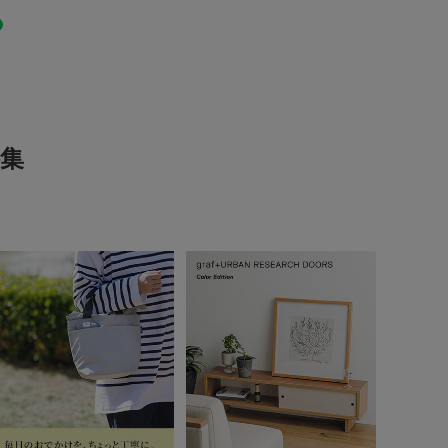
0
レビュー件数：
件
スチック原料を使用したサステナブルな取り組みにも
LIFESTYLE
(0)
(0)
とじる
でください。
(0)
場所や、高温・多湿の場所で保管しないでください。
集
に関しましては、商品に付属のアテンションタグをご
(0)
(0)
当たり具合やパソコンなどの閲覧環境により、実際の
る場合がございます。予めご了承ください。
は、商品単体の画像をご参照ください。
レビューはありません。
おすすめ▼
は、マイページにて現在の価格情報や在庫状況の確認
理に是非ご利用下さい。
とじる