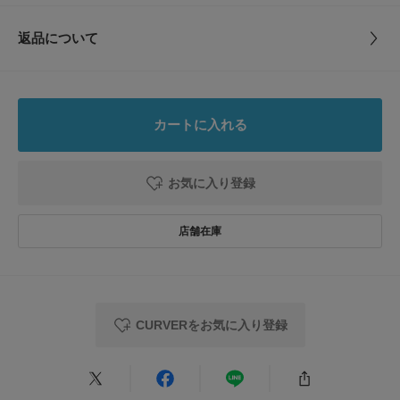
サイズ
-
ケットとしても使っていただけます。
どこか西洋ムードの感じられるくすみカラーのブルー。
とじる
返品について
素材
ポリプロピレン
【CURVER(カーバー)】
レビュー
1949年ヨーロッパ・オランダで誕生し、家庭用品や収納用品およびび園芸
用品を製造しているKETER(ケター)社の傘下にあるプラスチックメーカー。
原産国
ルクセンブルク
業界最多の再生プラスチック原料を使用したサステナブルな取り組みにも注
0.0
力している。
カートに入れる
カテゴリ
インテリア
インテリア雑貨
0
レビュー件数：
件
※火の側に置かないでください。
お気に入り登録
タイプ
LIFESTYLE
※直射日光の当たる場所や、高温・多湿の場所で保管しないでください。
★
5
(0)
※その他お取り扱いに関しましては、商品に付属のアテンションタグをご覧
ください。
★
4
(0)
とじる
※商品画像は、光の当たり具合やパソコンなどの閲覧環境により、実際の色
★
3
(0)
味と異なって見える場合がございます。予めご了承ください。
※商品の色味の目安は、商品単体の画像をご参照ください。
★
2
(0)
▼お気に入り登録のおすすめ▼
CURVERをお気に入り登録
★
1
お気に入り登録商品は、マイページにて現在の価格情報や在庫状況の確認が
(0)
可能です。
お買い物リストの管理に是非ご利用下さい。
レビューはありません。