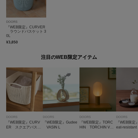
DOORS
『WEB限定』CURVER
ラウンドバスケット 3
0L
¥3,850
注目のWEB限定アイテム
DOORS
DOORS
DOORS
DOORS
『WEB限定』CURV
『WEB限定』Gudee
『WEB限定』TORC
『WEB限定
ER スクエアバスケ
VASIN L
HIN TORCHIN VER
eat-resistan
ット 19L
TICAL
t