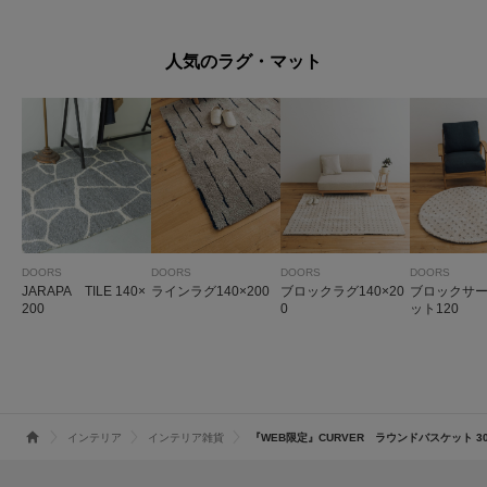
人気のラグ・マット
DOORS
DOORS
DOORS
DOORS
JARAPA TILE 140×
ラインラグ140×200
ブロックラグ140×20
ブロックサ
200
0
ット120
インテリア
インテリア雑貨
『WEB限定』CURVER ラウンドバスケット 3