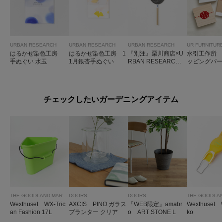
URBAN RESEARCH
URBAN RESEARCH
URBAN RESEARCH
UR FURNITUR
はるかぜ染色工房
はるかぜ染色工房 1
『別注』栗川商店×U
水引工作所
手ぬぐい 水玉
1月銀杏手ぬぐい
RBAN RESEARCH
ッピングパー
「ゆ」uchiwa
あわじ
チェックしたいガーデニングアイテム
THE GOODLAND MARKET
DOORS
DOORS
Wexthuset WX-Tric
AXCIS PINO ガラス
『WEB限定』amabr
Wexthuset 
an Fashion 17L
プランター クリア
o ART STONE L
ko