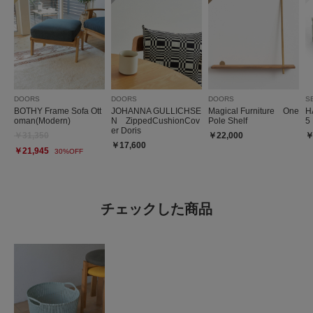
DOORS
DOORS
DOORS
S
BOTHY Frame Sofa Ott
JOHANNA GULLICHSE
Magical Furniture One
H
oman(Modern)
N ZippedCushionCov
Pole Shelf
5
er Doris
￥31,350
￥22,000
￥
￥17,600
￥21,945
30%OFF
チェックした商品