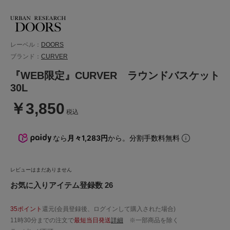
レーベル：
DOORS
ブランド：
CURVER
『WEB限定』CURVER ラウンドバスケット
30L
￥3,850
税込
なら
月々1,283円
から。分割手数料無料
レビューはまだありません
お気に入りアイテム登録数 26
35ポイント
還元(会員登録後、ログインして購入された場合)
11時30分までの注文で
最短当日発送
詳細
※一部商品を除く