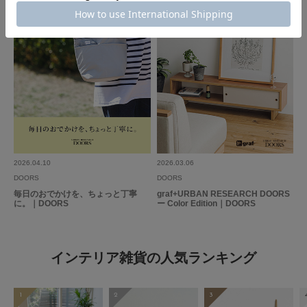
2026.04.10
2026.03.06
DOORS
DOORS
毎日のおでかけを、ちょっと丁寧
graf+URBAN RESEARCH DOORS
に。｜DOORS
ー Color Edition｜DOORS
インテリア雑貨の人気ランキング
1
2
3