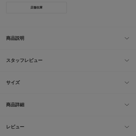
商品説明
このアイテムはWEB限定商品です。
スタッフレビュー
ローゲージニットのような表情がおしゃれなバスケット。
緻密に作りこまれた繊細な仕上がりのインテリア映えするバスケットが入荷
レビューはありません。
しました。
サイズ
本物のニットの編み方を徹底して研究し、樹脂素材を用いて手編みニットの
ようなデザインに落とし込んだこちら。
おしゃれな見た目はもちろんのこと、水や汚れに強いポリプロピレン素材を
サイズ
幅
奥行き
高さ
使用しているため、普段使いにもうってつけです。
商品詳細
細かな編み目は通気性を高める役割も果たしてくれているので、清潔に使い
-
38cm
39.5cm
33.5cm
続けていただけますよ。
こちらのラウンドバスケットはたっぷり容量の30Lサイズ。
品番
CV-201-DZ43
レビュー
サイズガイド
とじる
リビングでブランケットやクッション入れとして活用するほか、男女問わず
トルソーボディーサイズ
スッと手が入るほどよい大きさの持ち手がついているので、ランドリーバス