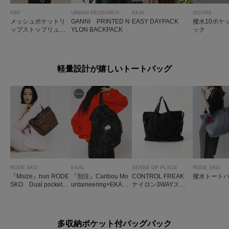
KBF
URBAN RESEARCH
EKAL
DOORS
メッシュポケットリ
GANNI PRINTED N
EASY DAYPACK
撥水10ポケ
ップストップリュッ
YLON BACKPACK
ック
ク
軽量設計が嬉しいトートバッグ
RODE SKO
EKAL
SENSE OF PLACE
RODE SKO
『Msize』hun RODE
『別注』Caribou Mo
CONTROL FREAK
撥水トート
SKO Dual pocket to
untaineering×EKAL
ナイロン3WAYスク
te medium
L. WEIGHT PACK
エアトート
TOTE
多収納ポケット付バッグパック