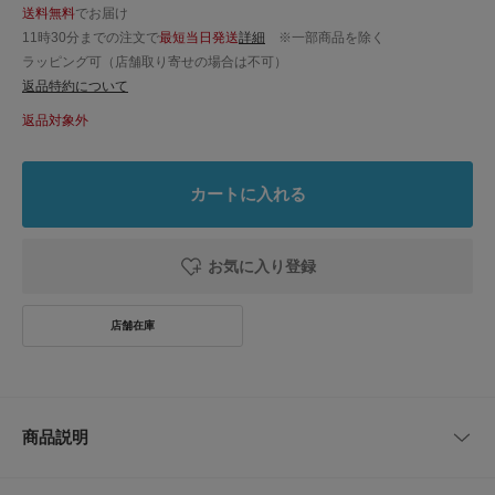
送料無料
でお届け
11時30分までの注文で
最短当日発送
詳細
※一部商品を除く
ラッピング可（店舗取り寄せの場合は不可）
返品特約について
返品対象外
カートに入れる
お気に入り登録
商品説明
90年代のヴィンテージ・グッチを代表する、天然竹のバンブーハンドルが