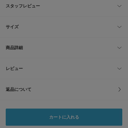
唯一無二の存在感を放つバックパック。
スタッフレビュー
深みのあるマットなブラックスエードと、職人技が光る艶やかなバンブーハ
ンドルのコントラストが、時代を超えた品格を漂わせます。
巾着型の柔らかなシルエットは、クラシックながらも現代のタイリングに美
レビューはありません。
しく調和。
サイズ
時を経ることで生まれた、ヴィンテージならではの奥深い風合いを愉しめる
逸品です。
サイズ
高さ
幅
マチ
ショルダー
商品詳細
-
36.5cm
17～33cm
18.5cm
63～74cm
【2026 Spring/Summer】【26SS】
※この商品は、ヴィンテージ商品です。多少の汚れ、キズ等がございます。
品番
CU26910-2220081
レビュー
サイズガイド
とじる
また、汚れやキズ等の理由でのご返品は不可となりますので、予めご了承く
トルソーボディーサイズ
ださい。
サイズ
-
総重量 : 約980g
とじる
返品について
素材
-
※商品画像は、光の当たり具合やパソコンなどの閲覧環境により、実際の色
レビュー
味と異なって見える場合がございます。予めご了承ください。
※商品の色味の目安は、商品単体の画像をご参照ください。
原産国
-
0.0
▼お気に入り登録のおすすめ▼
カートに入れる
お気に入り登録された商品は、マイページにて現在の価格情報や在庫状況の
カテゴリ
バッグ
バックパック・リュック
0
確認が可能です。
レビュー件数：
件