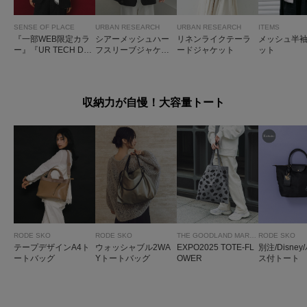
SENSE OF PLACE
URBAN RESEARCH
URBAN RESEARCH
ITEMS
『一部WEB限定カラ
シアーメッシュハー
リネンライクテーラ
メッシュ半
ー』『UR TECH DR
フスリーブジャケッ
ードジャケット
ット
YLUXE』リネンライ
ト
クジャケット
収納力が自慢！大容量トート
RODE SKO
RODE SKO
THE GOODLAND MARKET
RODE SKO
テープデザインA4ト
ウォッシャブル2WA
EXPO2025 TOTE-FL
別注/Disne
ートバッグ
Yトートバッグ
OWER
ス付トート