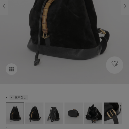
-
-：在庫なし
-