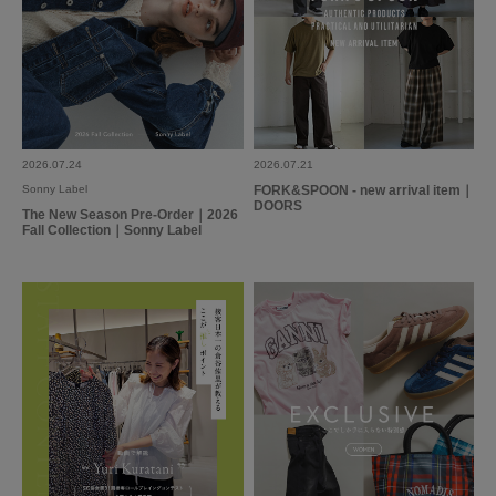
2026.07.24
2026.07.21
Sonny Label
FORK&SPOON - new arrival item｜
DOORS
The New Season Pre-Order｜2026
Fall Collection｜Sonny Label