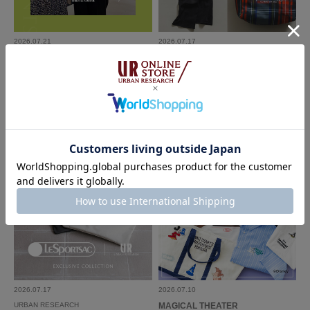
2026.07.21
2026.07.17
URBAN RESEARCH
EXCLUSIVE ここでしか手に入ら
ない特別感
接客日本一の倉谷侑里が教える「こ
こが推しポイント」
2026.07.17
2026.07.10
URBAN RESEARCH
MAGICAL THEATER