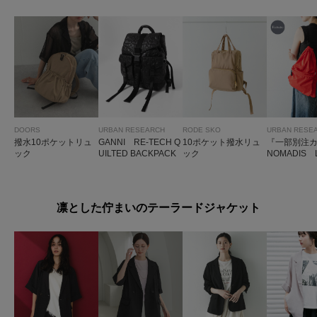
DOORS
URBAN RESEARCH
RODE SKO
URBAN RESE
撥水10ポケットリュ
GANNI RE-TECH Q
10ポケット撥水リュ
『一部別注
ック
UILTED BACKPACK
ック
NOMADIS 
凛とした佇まいのテーラードジャケット