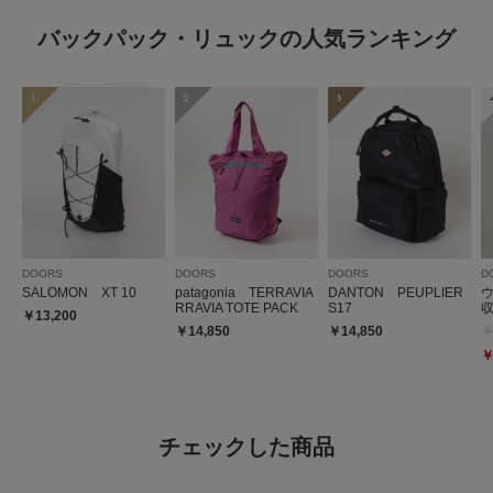
バックパック・リュックの人気ランキング
1
2
3
DOORS
DOORS
DOORS
D
SALOMON XT 10
patagonia TERRAVIA
DANTON PEUPLIER
RRAVIA TOTE PACK
S17
￥13,200
￥14,850
￥14,850
￥
￥
チェックした商品