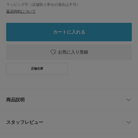
ラッピング可（店舗取り寄せの場合は不可）
返品特約について
カートに入れる
お気に入り登録
商品説明
上質な素材感で足元を引き締める、洗練されたローカットスニーカー
スタッフレビュー
なめらかなレザーの表情に、白を基調とした落ち着いた配色が映える一足で
す。ほどよく存在感がありながらも合わせやすく、カジュアルからきれいめ
まで幅広いスタイルに取り入れやすい仕上がりです。
レビューはありません。