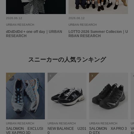
2026.06.12
2026.06.12
URBAN RESEARCH
URBAN RESEARCH
dDdDdDd + one off day｜URBAN
LOTTO 2026 Summer Collecion｜U
RESEARCH
RBAN RESEARCH
スニーカーの人気ランキング
1
2
3
URBAN RESEARCH
URBAN RESEARCH
URBAN RESEARCH
U
SALOMON EXCLUSI
NEW BALANCE U201
SALOMON XA PRO 3
V
VE XA PRO 3D
0
D GTX
4