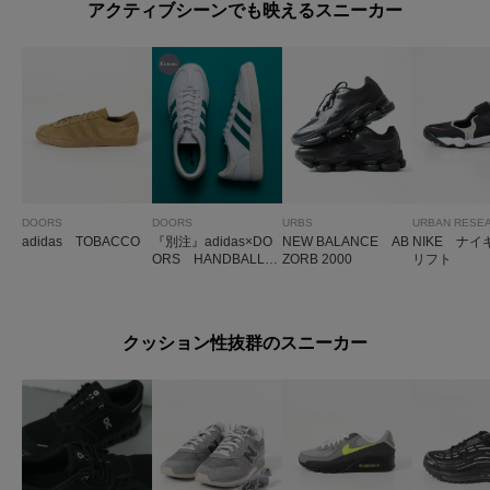
アクティブシーンでも映えるスニーカー
DOORS
DOORS
URBS
URBAN RESE
adidas TOBACCO
『別注』adidas×DO
NEW BALANCE AB
NIKE ナイ
ORS HANDBALL S
ZORB 2000
リフト
PEZIAL
クッション性抜群のスニーカー