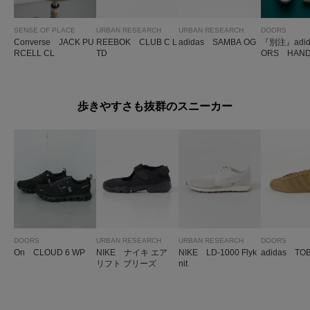
SENSE OF PLACE
URBAN RESEARCH
URBAN RESEARCH
DOORS
Converse JACK PU
REEBOK CLUB C L
adidas SAMBA OG
『別注』adid
RCELL CL
TD
ORS HAND
PEZIAL
歩きやすさも抜群のスニーカー
DOORS
URBAN RESEARCH
URBAN RESEARCH
DOORS
On CLOUD 6 WP
NIKE ナイキ エア
NIKE LD-1000 Flyk
adidas TO
リフト ブリーズ
nit