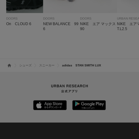
DOORS
DOORS
DOORS
URBAN RESE
On CLOUD 6
NEW BALANCE 99
NIKE エア マックス
NIKE エ
6
90
T.L2.5
シューズ
スニーカー
adidas STAN SMITH LUX