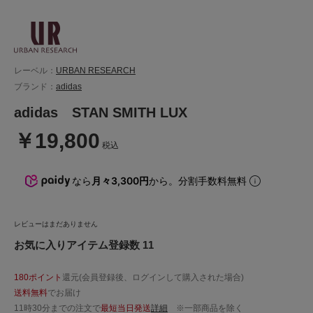
レーベル：
URBAN RESEARCH
ブランド：
adidas
adidas STAN SMITH LUX
￥19,800
税込
なら
月々3,300円
から。分割手数料無料
レビューはまだありません
お気に入りアイテム登録数 11
180ポイント
還元(会員登録後、ログインして購入された場合)
送料無料
でお届け
11時30分までの注文で
最短当日発送
詳細
※一部商品を除く