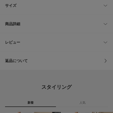
通年で活躍しやすく、デイリーコーデの足元をすっきりと見せてくれます。
サイズ
26から30までのサイズ展開で、好みのフィット感を選びやすいアイテムで
す。
サイズ
サイズ
甲幅
【adidas / アディダス】
商品詳細
アディダス(adidas)はドイツのスポーツブランド。
26
26.0cm
9cm
スポーツ用品からシューズ、スポーツウェア、ファッションアイテムなど幅
広いジャンルで製造から販売まで手掛けている人気ブランドです。
26.5
26.5cm
9cm
品番
CU26310-1170177
レビュー
とじる
【2026 Autumn/Winter】【26AW】
27
27.0cm
9cm
サイズ
26,26.5,27,27.5,28,28.5,29,30
※靴箱破損につきましては、商品に不良が無い場合に限り出荷させていただ
いております。予めご了承ください。
返品について
27.5
27.5cm
9.5cm
素材
甲 : 天然皮革
重量(片足) : 約410g
レビュー
底 : ゴム底
28
28.0cm
9.5cm
※商品画像は、光の当たり具合やパソコンなどの閲覧環境により、実際の色
味と異なって見える場合がございます。予めご了承ください。
0.0
28.5
28.5cm
9.5cm
原産国
ベトナム
※商品の色味の目安は、商品単体の画像をご参照ください。
スタイリング
29
29.0cm
9.5cm
0
▼お気に入り登録のおすすめ▼
レビュー件数：
件
カテゴリ
シューズ
スニーカー
お気に入り登録された商品は、マイページにて現在の価格情報や在庫状況の
確認が可能です。
30
新着
30.0cm
人気
10cm
★
5
(0)
タイプ
MEN
お買い物リストの管理にぜひご利用ください。