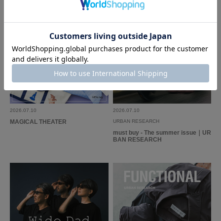
2026.07.10
2026.07.10
MAGICAL THEATER
URBAN RESEARCH
must buy - The summer issue｜UR
BAN RESEARCH