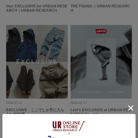
thur. EXCLUSIVE for URBAN RESE
THE FOUND.｜URBAN RESEARC
ARCH｜URBAN RESEARCH
H
2026.07.17
2026.07.17
EXCLUSIVE ここでしか手に入ら
Levi's EXCLUSIVE at URBAN RES
ない特別感
EARCH Co., Ltd.