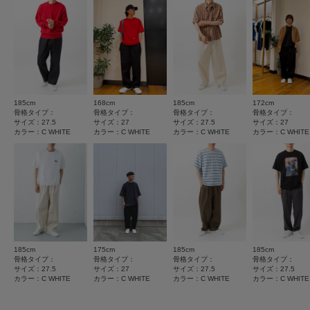
★
4
(0)
メーカー品番 : HQ6785
サイズガイド
トルソーボディーサイズ
とじる
★
3
(0)
とじる
とじる
★
2
(0)
★
1
(0)
185cm
168cm
185cm
172cm
骨格タイプ：
骨格タイプ：
骨格タイプ：
骨格タイプ：
サイズ：27.5
サイズ：27
サイズ：27.5
サイズ：27
カラー：C WHITE
カラー：C WHITE
カラー：C WHITE
カラー：C WHITE
レビューはありません。
185cm
175cm
185cm
185cm
とじる
骨格タイプ：
骨格タイプ：
骨格タイプ：
骨格タイプ：
サイズ：27.5
サイズ：27
サイズ：27.5
サイズ：27.5
カラー：C WHITE
カラー：C WHITE
カラー：C WHITE
カラー：C WHITE