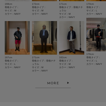
お買い物リストの管理に是非ご利用ください。
168cm
172cm
171cm
170cm
サイズ感
骨格タイプ：
骨格タイプ：
骨格タイプ：骨格ナチ
骨格タイプ：
素材感
とじる
サイズ：M
サイズ：M
ュラル
サイズ：L
小さい
大きい
カラー：NAVY
カラー：NAVY
サイズ：M
カラー：NAVY
カラー：NAVY
使いやすさ
透け感 : なし
伸縮性 : なし
悪い
良い
裏地 : あり
重さ
光沢 : なし
軽い
重い
ポケット : あり
NAVY：185cm(L)
176cm
とじる
絞り込み
表示：新しい順
167cm
171cm
162cm
骨格タイプ：
骨格タイプ：
骨格タイプ：骨格ナチ
骨格タイプ：
サイズ：L
サイズ：L
ュラル
サイズ：M
カラー：NAVY
カラー：NAVY
サイズ：M
カラー：NAVY
カラー：NAVY
2026.3.16
上品なジャケット
MORE
色：NAVY
/
サイズ：L
ペヤング
年代:
30代
足のサイズ:
25.5cm
性別:
男性
身長:
166～170cm
体型:
ふつう