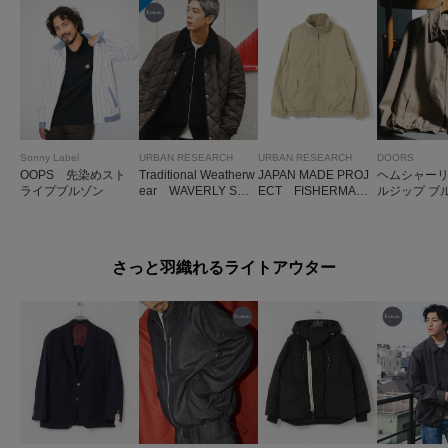
Sonny Label
URBAN RESEARCH
URBAN RESEARCH
DOORS
OOPS 先染めスト
Traditional Weatherw
JAPAN MADE PROJ
ヘムシャーリ
ライプブルゾン
ear WAVERLY STU
ECT FISHERMAN
ルジップ ブ
DS EX.UR
BLOUSON
さっと羽織れるライトアウター