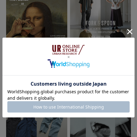
2026.07.25
2026.07.21
URBAN RESEARCH
FORK&SPOON - new arrival item｜
DOORS
THE FOUND.｜URBAN RESEARC
H