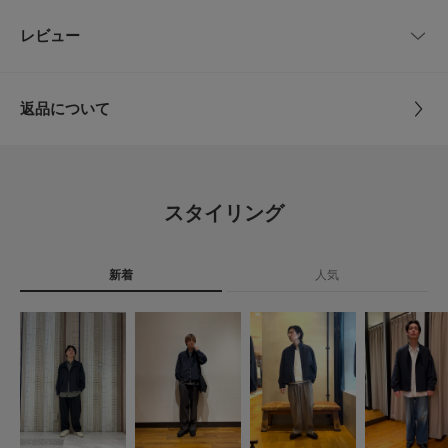
【Brooks Brothers / ブルックス ブラザーズ】
L
83cm
65.5cm
63.5cm
品番
CU26110-1050150
レビュー
とじる
1818年ニューヨークで創業以来、アメリカンクラシックの伝統の価値を守
り続けるブルックス ブラザーズ。
サイズ
M,L
アメリカで初めて既製服を販売し、その2世紀以上に渡る歴史を通してシア
サイズガイド
サッカー、マドラス、ノンアイロンシャツ、そしてボタンダウンシャツとい
トルソーボディーサイズ
返品について
った象徴的な商品を発表してきました。
素材
表地 : 毛50% ポリエステル50%
2020年から、2011年のアメリカファッション協議会(CFDA)が主催する
レビュー
裏地 : ポリエステル100%
とじる
「メンズウェア・デザイナー・オブ・ザ・イヤー」を始めとする数々の受領
歴を持つアメリカ人デザイナ―のマイケル・バスティアンをクリエイティブ
ディレクターに迎え、ブランドの過去のアーカイブを紐解き、現代的で革新
5.0
原産国
中国
的なアレンジを加えた新しいトラッドを生み出しています。
スタイリング
1
レビュー件数：
件
洗濯表記
ドライクリーニング
【2026 Spring/Summer】【26SS】
詳しい洗濯方法については、商品の品質表示タグを
新着
人気
ご覧ください
★
5
(1)
総重量 : 約460g
洗濯表示について
★
4
(0)
※商品画像は、光の当たり具合やパソコンなどの閲覧環境により、実際の色
商品の取り扱いについて
味と異なって見える場合がございます。予めご了承ください。
★
3
(0)
※商品の色味の目安は、商品単体の画像をご参照ください。
カテゴリ
アウター
その他アウター
★
2
(0)
▼お気に入り登録のおすすめ▼
お気に入り登録商品は、マイページにて現在の価格情報や在庫状況の確認が
タイプ
MEN
★
1
可能です。
(0)