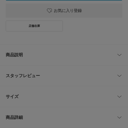
お気に入り登録
商品説明
上品な素材感で春の羽織りにちょうど良いジップジャケット
スタッフレビュー
ウール混ツイルのしなやかな風合いが落ち着いた印象を与える、シンプルな
ジップアップジャケットです。スタンド寄りの襟とすっきりしたボックスシ
ルエットで、シャツや薄手ニットの上に重ねてももたつかず、通勤から週末
レビューはありません。
の外出まで幅広く活躍します。
サイズ
フロントはダブルジップで着丈のニュアンスを調整しやすく、ハンドウォー
ムポケット付きで実用性も確保。生地に適度なハリがあるためセンタープレ
スのパンツやチノと合わせるときれいめにまとまり、デニムでカジュアルダ
サイズ
裄丈
着丈
身幅
ウンする着こなしもおすすめです。
商品詳細
春らしい軽やかな装いに合わせやすい一着を探している方、オンオフともに
M
81cm
62.5cm
60cm
使える汎用性の高いアウターを求める方におすすめします。