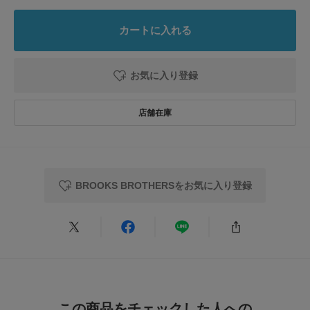
シーン
:プライベート
サイズ感
:ちょうど良い
使いやすさ
:良い
重さ
:やや軽い
カートに入れる
少し短丈過ぎたので、Ｌを購入しました。コーデ全体を上品に仕上げてくれ
るので、春のお出かけの気分が上がります。
お気に入り登録
参考になった
0
Like!
0
BROOKS BROTHERSをお気に入り登録
とじる
この商品をチェックした人への