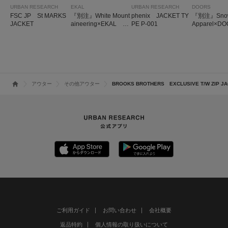
URBAN RESEARCH
EKAL
URBAN RESEARCH
DOORS
FSC JP St MARKS
『別注』White Mount
phenix JACKET TY
『別注』Snow
JACKET
aineering×EKAL D
PE P-001
Apparel×D
ENIM DRIZZLER JA
YLON WASH
CKET
KET
アウター
その他アウター
BROOKS BROTHERS EXCLUSIVE T/W ZIP J
ご利用ガイド
お問い合わせ
会社概要
返品特約
個人情報の取り扱いについて