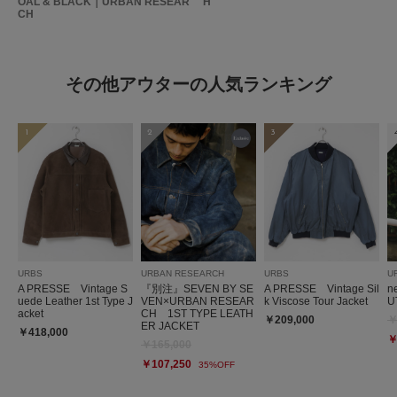
OAL & BLACK｜URBAN RESEAR
H
CH
その他アウターの人気ランキング
1
2
3
URBS
URBAN RESEARCH
URBS
U
A PRESSE Vintage S
『別注』SEVEN BY SE
A PRESSE Vintage Sil
n
uede Leather 1st Type J
VEN×URBAN RESEAR
k Viscose Tour Jacket
U
acket
CH 1ST TYPE LEATH
￥209,000
￥
ER JACKET
￥418,000
￥
￥165,000
￥107,250
35%OFF