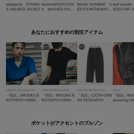
patagonia ISTHMU
blurhmsROOTSTOC
MAGIC NUMBER S
and wande
S UNLINED JACKET
K WASHED NYLO
EEYOUINTHEWATE
SIZED RIP 
N COACH JACKET
R COACH JACKET
あなたにおすすめの別注アイテム
URBAN RESEARCH
URBAN RESEARCH
URBAN RESEARCH
EKAL
『別注』BROOKS B
『別注』BROOKS B
『別注』CIOTA×URB
『別注』White
ROTHERS×URBAN
ROTHERS×URBAN
AN RESEARCH C/
aineering×
RESEARCH LINEN
RESEARCH GF SH
R Baggy 5 Pocket pa
ENIM DRIZZ
CAMP SHIRTS SHO
ORT-SLEEVE POCK
nts
CKET
RT-SLEEVE
ET T-SHIRTS
ポケットがアクセントのブルゾン