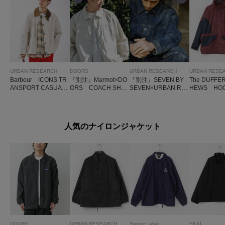
URBAN RESEARCH
DOORS
URBAN RESEARCH
URBAN RESE
Barbour ICONS TR
『別注』Marmot×DO
『別注』SEVEN BY
The DUFFER
ANSPORT CASUAL
ORS COACH SHIR
SEVEN×URBAN RE
HEWS HOO
JACKET
TS JACKET
SEARCH 1ST TYP
IND BREAK
E LEATHER JACKET
人気のナイロンジャケット
DOORS
URBAN RESEARCH
Sonny Label
EKAL