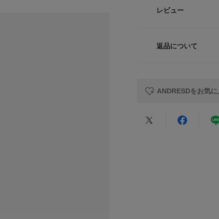
・小顔効果のある大
品番
レビュー
・下着がギリギリ見
サイズガイド
サイズ
トルソーボディーサイ
【ANDRESD / ア
「常識を脱いで、新たな自
返品について
素材
式という空間でも、
レビュー
一生に一度の幸せな
ファッションを楽し
そんな想いから生ま
原産国
ANDRESDをお気
カテゴリ
【2026 Spring/S
★
5
タイプ
※当社タグのサイズ
TALLに該当いたし
★
4
※この商品はデザイ
★
3
す。着用時または洗
※染料の特性上、雨
★
2
れがあります。
★
1
※その他お取り扱い
覧ください。