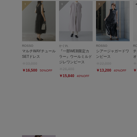
1
2
3
4
ROSSO
かぐれ
ROSSO
R
マルチWAYチュール
『一部WEB限定カ
シアージャガードワ
チ
SETドレス
ラー』ウールミルド
ンピース
オ
ジレワンピース
￥33,000
￥22,000
￥
￥26,400
￥16,500
￥13,200
￥
50%OFF
40%OFF
￥15,840
40%OFF