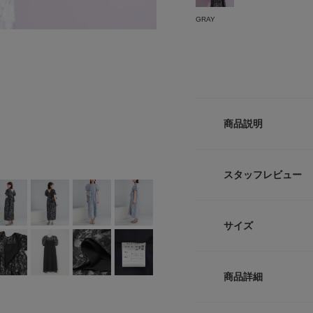
GRAY
商品説明
【bubble sleeve j
光沢糸を織り交ぜた
スタッフレビュー
リーな気分を満たし
り寄せてつくったパ
な印象に。着映えす
サイズ
部分はウエストにボ
更にくるぶしが見え
き算を効かせた丁度
サイズ
肩幅
商品詳細
・気になるお腹まわ
M-TALL
26cm
娠中の方も安心して