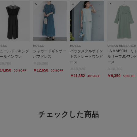
5
6
7
OSSO
ROSSO
ROSSO
URBAN RESEARCH
ュールドッキング
ジャガードギャザー
バックメタルポイン
LA MAISON リ
ールインワン
パフドレス
トストレートワンピ
ルリーフJQワン
ース
ース
29,700
￥25,300
￥18,920
￥18,700
14,850
￥12,650
50%OFF
50%OFF
￥11,352
￥9,350
40%OFF
50%OFF
チェックした商品