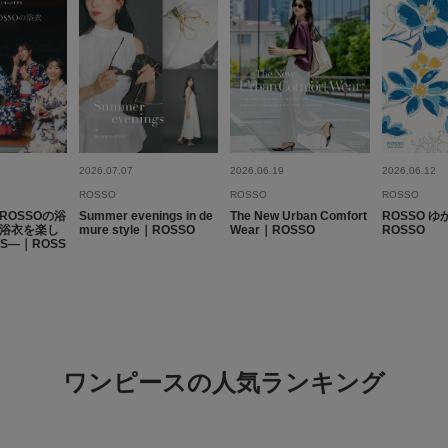
2026.07.07
2026.06.19
2026.06.12
ROSSO
ROSSO
ROSSO
ROSSOの浴
Summer evenings in de
The New Urban Comfort
ROSSO ゆ
浴衣を楽し
mure style｜ROSSO
Wear｜ROSSO
ROSSO
PS―｜ROSS
ワンピースの人気ランキング