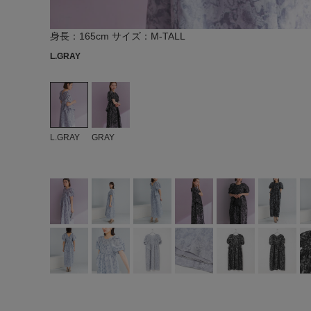
身長：165cm サイズ：M-TALL
L.GRAY
L.GRAY
GRAY