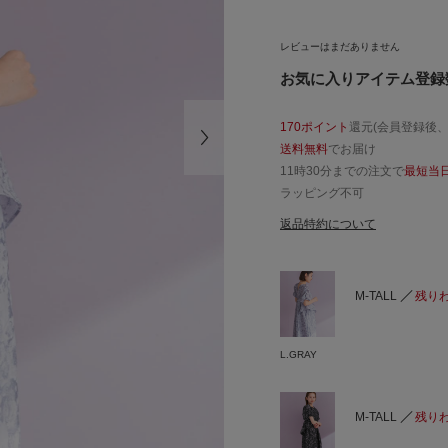
レビューはまだありません
お気に入りアイテム登録数
170ポイント
還元(会員登録後
送料無料
でお届け
11時30分までの注文で
最短当
ラッピング不可
返品特約について
M-TALL
残り
L.GRAY
M-TALL
残り