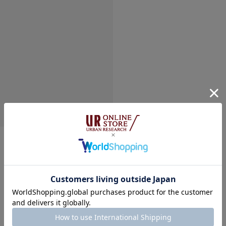
総重量 : 約330g
※商品画像は、光の
色味と異なって見え
※商品の色味の目安
▼お気に入り登録の
お気に入り登録され
の確認が可能です。
お買い物リストの管
素材感
透け感 : なし
伸縮性 : なし
裏地 : あり
コーディネート商品
光沢 : ややあり
ポケット : あり