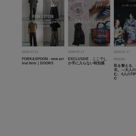
2026.07.21
2026.07.17
2026.07.17
FORK&SPOON - new arr
EXCLUSIVE ここでし
ROSSO
ival item｜DOORS
か手に入らない特別感
私を整える、
衣。―大人の
む、4人のTI
O