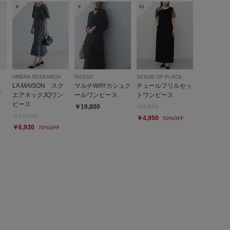
8
9
10
URBAN RESEARCH
ROSSO
SENSE OF PLACE
ト
LA MAISON スク
マルチWAYカシュク
チュールフリルセッ
ピ
エアネックJQワン
ールワンピース
トワンピース
ピース
￥19,800
￥9,900
￥23,100
￥4,950
50%OFF
￥6,930
70%OFF