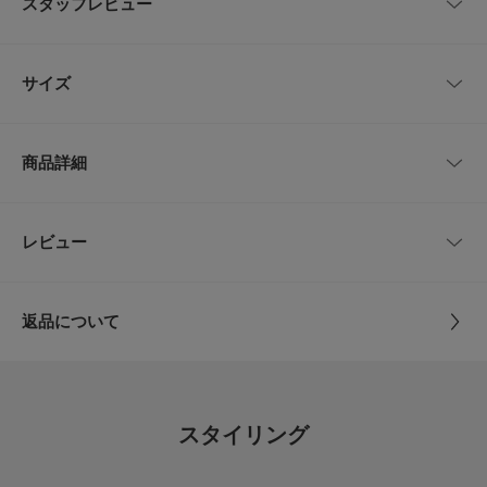
スタッフレビュー
シェバッグ。オーストラリアの国花であるワトル（ミモザ）をモチーフに、
全体に垂れるように表現しました。艶のあるエレガントな糸で仕上げること
で、トレンド感のあるクロシェをモダンに昇華しています。
レビューはありません。
サイズ
【leinwande / ラインヴァンド】
leinwande(ラインヴァンド)はロンドン在住の日本人デザイナーによって20
17年に設立されたファッションブランド。
サイズ
高さ
幅
持ち手
「大人のワードローブに加える一着」をコンセプトに、洗練されたエロティ
商品詳細
シズムと対照的な無骨さをコラージュのように組み合わせ、遊び心あるリア
Free
19.5cm
10.5～14.5cm
30cm
ルクローズへと落とし込んでいる。
【2026 Spring/Summer】【26SS】
品番
CR26110-2225081
レビュー
サイズガイド
とじる
トルソーボディーサイズ
総重量 : 約90g
サイズ
Free
※商品画像は、光の当たり具合やパソコンなどの閲覧環境により、実際の色
とじる
返品について
味と異なって見える場合がございます。予めご了承ください。
素材
綿58% ナイロン42%
※商品の色味の目安は、商品単体の画像をご参照ください。
レビュー
▼お気に入り登録のおすすめ▼
原産国
中国
お気に入り登録された商品は、マイページにて現在の価格情報や在庫状況の
0.0
確認が可能です。
スタイリング
お買い物リストの管理にぜひご利用ください。
カテゴリ
バッグ
その他バッグ
0
レビュー件数：
件
メーカー品番 : 0226011904