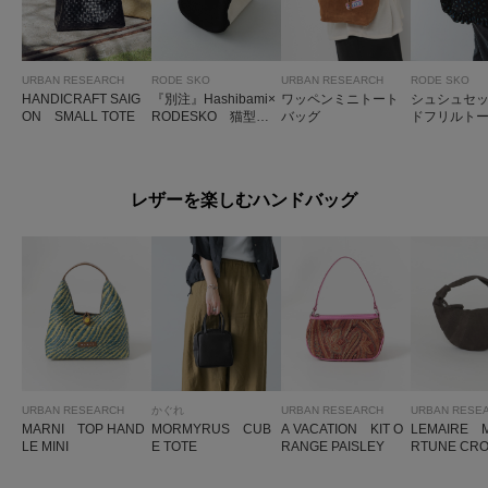
URBAN RESEARCH
RODE SKO
URBAN RESEARCH
RODE SKO
HANDICRAFT SAIG
『別注』Hashibami×
ワッペンミニトート
シュシュセ
ON SMALL TOTE
RODESKO 猫型キ
バッグ
ドフリルト
ャンバスバッグ
レザーを楽しむハンドバッグ
URBAN RESEARCH
かぐれ
URBAN RESEARCH
URBAN RESE
MARNI TOP HAND
MORMYRUS CUB
A VACATION KIT O
LEMAIRE M
LE MINI
E TOTE
RANGE PAISLEY
RTUNE CRO
BAG