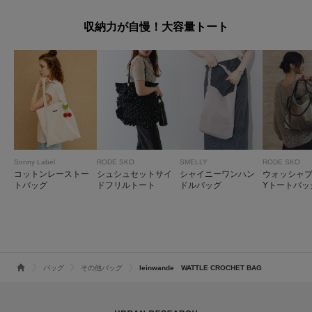
収納力が自慢！大容量トート
Sonny Label
RODE SKO
SMELLY
RODE SKO
コットンレーストー
シュシュセットサイ
シャイニーワンハン
ウォッシャブ
トバッグ
ドフリルトート
ドルバッグ
Yトートバッ
バッグ
その他バッグ
leinwande WATTLE CROCHET BAG