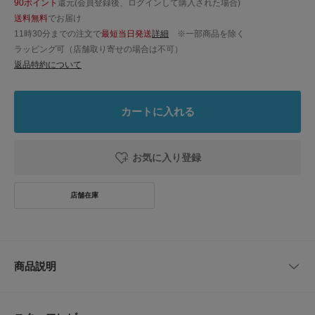
90ポイント
還元(会員登録後、ログインして購入された場合)
送料無料
でお届け
11時30分までの注文で
最短当日発送
詳細
※一部商品を除く
ラッピング可（店舗取り寄せの場合は不可）
返品特約について
カートに入れる
お気に入り登録
商品説明
【Wattle Crochet Bag】
ブランドの今季のテーマ〈西オーストラリア〉から着想を得た手編みのクロ