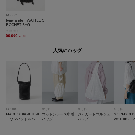
ROSSO
leinwande WATTLE C
ROCHET BAG
¥16,500
¥9,900
40%OFF
人気のバッグ
DOORS
かぐれ
かぐれ
かぐれ
MARCO BIANCHINI
コットンレース巾着
ジャガードマルシェ
MORMYRU
ワンハンドルバッ
バッグ
バッグ
WSTRING B
グ