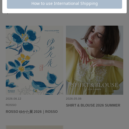
ROSSO
ROSSO
Summer evenings in demure style
The New Urban Comfort Wear｜R
｜ROSSO
OSSO
2026.06.12
2026.05.08
ROSSO
SHIRT & BLOUSE 2026 SUMMER
ROSSO ゆかた展 2026｜ROSSO