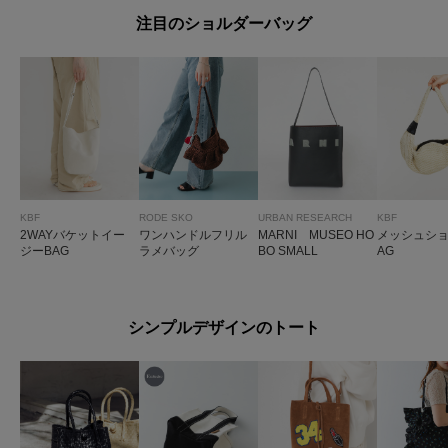
注目のショルダーバッグ
KBF
RODE SKO
URBAN RESEARCH
KBF
2WAYバケットイー
ワンハンドルフリル
MARNI MUSEO HO
メッシュショ
ジーBAG
ラメバッグ
BO SMALL
AG
シンプルデザインのトート