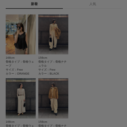
タイプ
WOMEN
新着
人気
★
5
(0)
とじる
★
4
(0)
とじる
★
3
(0)
★
2
(0)
★
1
(0)
168cm
158cm
骨格タイプ：骨格ウェ
骨格タイプ：骨格ナチ
ーブ
ュラル
サイズ：Free
サイズ：Free
レビューはありません。
カラー：ORANGE
カラー：BLACK
とじる
168cm
158cm
骨格タイプ：骨格ウェ
骨格タイプ：骨格ナチ