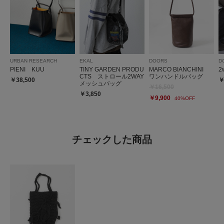
URBAN RESEARCH
EKAL
DOORS
D
PIENI KUU
TINY GARDEN PRODU
MARCO BIANCHINI
2
CTS ストロール2WAY
ワンハンドルバッグ
￥38,500
￥
メッシュバッグ
￥16,500
￥3,850
￥9,900
40%OFF
チェックした商品