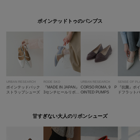
パンプス
ポインテッドトゥのパンプス
SENSE OF PL
URBAN RESEARCH
RODE SKO
URBAN RESEARCH
『抗菌』ポ
ポインテッドバック
『MADE IN JAPAN』
CORSO ROMA, 9 P
ドフラット
ストラップシューズ
3センチヒールリボン
OINTED PUMPS
パンプス
甘すぎない大人のリボンシューズ