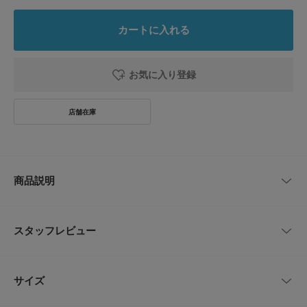
カートに入れる
お気に入り登録
商品説明
【PELLICO / ペリーコ】
イタリア・ヴェニス郊外に本社、ファクトリーを持つシューズブランド。
スタッフレビュー
シンプルでありながらも洗練されたエレガントなデザインとイタリアならで
はの美しい色使い、そして良質な素材と卓越した職人技術により生み出され
る最上級の履き心地の靴を提案しています。
レビューはありません。
サイズ
【2026 Spring/Summer】【26SS】