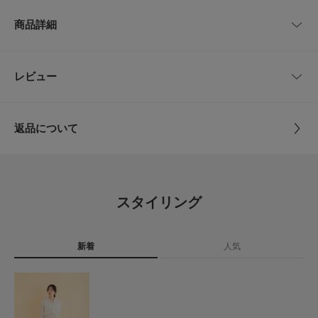
重量(片足) : 約180g
サイズ
サイズ
甲幅
ヒール
商品詳細
※靴箱破損につきましては、商品に不良が無い場合に限り出荷させていただ
36
23.0cm
7cm
3cm
いております。予めご了承ください。
※商品画像は、光の当たり具合やパソコンなどの閲覧環境により、実際の色
36.5
23.5cm
7cm
3cm
品番
CR26110-2215065
レビュー
とじる
味と異なって見える場合がございます。予めご了承ください。
※商品の色味の目安は、商品単体の画像をご参照ください。
37
24.0cm
7.5cm
3cm
サイズ
36,36.5,37,37.5,38
▼お気に入り登録のおすすめ▼
返品について
37.5
24.5cm
7.5cm
3cm
お気に入り登録された商品は、マイページにて現在の価格情報や在庫状況の
素材
本体 : やぎ革
確認が可能です。
レビュー
本底 : 牛革
お買い物リストの管理にぜひご利用ください。
38
25.0cm
7.5cm
3cm
0.0
原産国
イタリア
とじる
サイズガイド
スタイリング
トルソーボディーサイズ
0
レビュー件数：
件
カテゴリ
シューズ
パンプス
とじる
新着
人気
★
5
(0)
タイプ
WOMEN
★
4
(0)
とじる
★
3
(0)