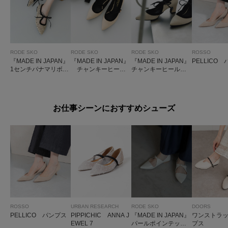
RODE SKO
RODE SKO
RODE SKO
ROSSO
『MADE IN JAPAN』
『MADE IN JAPAN』
『MADE IN JAPAN』
PELLICO
1センチパナマリボン
チャンキーヒール
チャンキーヒールリ
パンプス
メリージェーンパン
ボンパンプス
プス
お仕事シーンにおすすめシューズ
ROSSO
URBAN RESEARCH
RODE SKO
DOORS
PELLICO パンプス
PIPPICHIC ANNA J
『MADE IN JAPAN』
ワンストラ
EWEL 7
パールポインテッド
プス