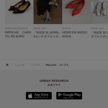
URBAN RESEARCH
RODE SKO
ROSSO
RODE SKO
PIPPICHIC CHRIS
『MADE IN JAPAN』
HENRI EN VARGO
『MADE IN 
TEL RE-BORN
4センチダブルリボン
NADIA
ダブルリボ
パンプス
トサンダル
シューズ
パンプス
PELLICO パンプス