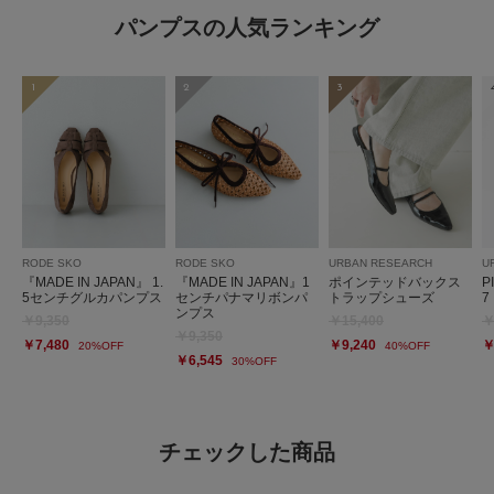
パンプスの人気ランキング
1
2
3
RODE SKO
RODE SKO
URBAN RESEARCH
U
『MADE IN JAPAN』 1.
『MADE IN JAPAN』1
ポインテッドバックス
P
5センチグルカパンプス
センチパナマリボンパ
トラップシューズ
7
ンプス
￥9,350
￥15,400
￥
￥9,350
￥7,480
￥9,240
￥
20%OFF
40%OFF
￥6,545
30%OFF
チェックした商品