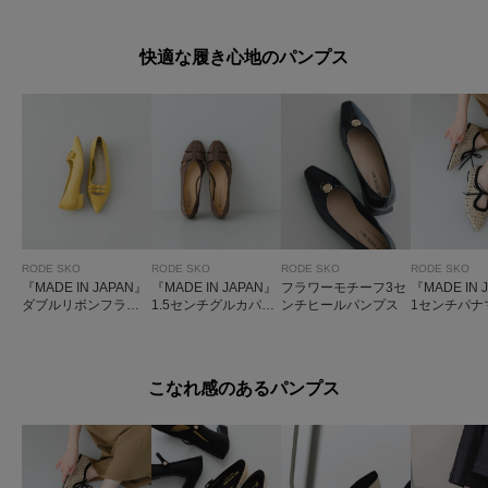
快適な履き心地のパンプス
RODE SKO
RODE SKO
RODE SKO
RODE SKO
『MADE IN JAPAN』
『MADE IN JAPAN』
フラワーモチーフ3セ
『MADE IN 
ダブルリボンフラッ
1.5センチグルカパン
ンチヒールパンプス
1センチパナ
トパンプス
プス
パンプス
こなれ感のあるパンプス