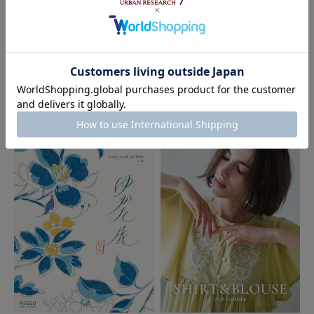
2026.07.07
2026.06.19
ROSSO
ROSSO
Summer evenings in demure style
The New Urban Comfort Wear｜R
｜ROSSO
OSSO