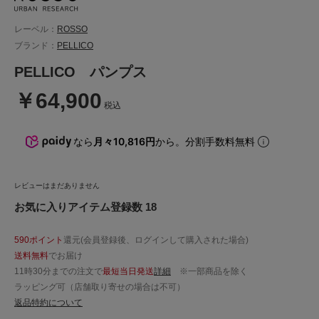
レーベル：
ROSSO
ブランド：
PELLICO
PELLICO パンプス
￥64,900
税込
なら
月々10,816円
から。分割手数料無料
レビューはまだありません
お気に入りアイテム登録数 18
590ポイント
還元(会員登録後、ログインして購入された場合)
送料無料
でお届け
11時30分までの注文で
最短当日発送
詳細
※一部商品を除く
ラッピング可（店舗取り寄せの場合は不可）
返品特約について