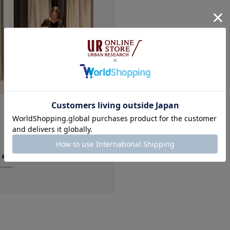
お買い物リストの管
★
2
★
1
小さい
悪い
163cm
157cm
145cm
軽い
骨格タイプ：骨格ストレート
骨格タイプ：骨格ウェーブ
骨格タイプ：
サイズ：36
サイズ：36
サイズ：36
カラー：MOGARO
カラー：MOGARO
カラー：MOG
絞り込み
可愛い！
色：MOGARO
/
サイズ：37