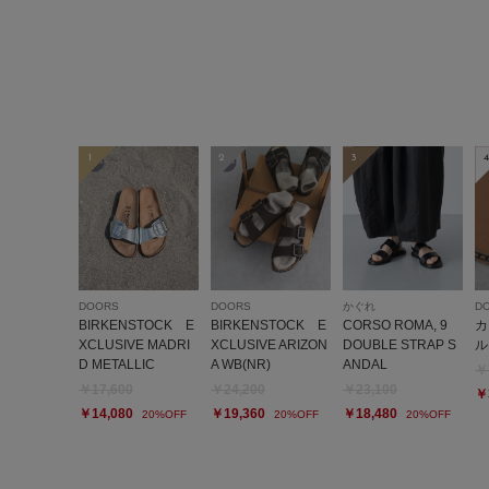
1
2
3
4
DOORS
DOORS
かぐれ
D
BIRKENSTOCK E
BIRKENSTOCK E
CORSO ROMA, 9
カ
XCLUSIVE MADRI
XCLUSIVE ARIZON
DOUBLE STRAP S
ル
D METALLIC
A WB(NR)
ANDAL
￥
￥17,600
￥24,200
￥23,100
￥
￥14,080
￥19,360
￥18,480
20%OFF
20%OFF
20%OFF