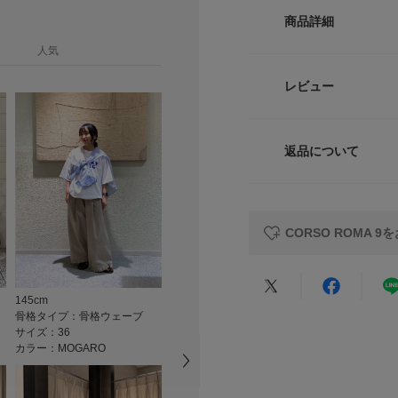
サイズ
ジョンを反映する、
商品詳細
快適性・実用性を兼
36
人気
えられました。
品番
37
レビュー
【2026 Spring/S
38
サイズ
※この商品は、色落
ことによる他のもの
返品について
素材
上、お買い求めくだ
サイズガイド
レビュー
※靴箱破損につきま
トルソーボディーサイ
だいております。予
原産国
CORSO ROMA 
重量(片足) : 約160g
カテゴリ
※商品画像は、光の
色味と異なって見え
145cm
145cm
163cm
★
5
タイプ
※商品の色味の目安
骨格タイプ：骨格ウェーブ
骨格タイプ：骨格ウェーブ
骨格タイプ：
サイズ：36
サイズ：36
サイズ：37
★
4
カラー：MOGARO
カラー：MOGARO
カラー：MOG
▼お気に入り登録の
お気に入り登録され
★
3
の確認が可能です。