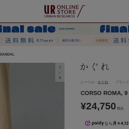
 SANDAL
1
8
レーベル：
かぐれ
ブラン
CORSO ROMA, 9
¥24,750
税込
なら
月々4,1