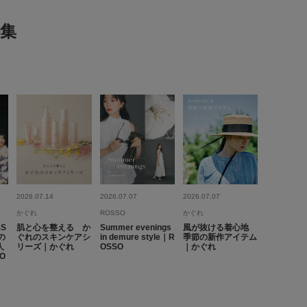
me
集
代
足のサイズ:
23.5cm
身長:
156～160cm
体型:
小柄
:ちょうど良い
使いやすさ
:やや良い
重さ
:軽い
ダルです。私は靴下を履いて通勤時に使用しています。革靴よ
ンダルよりは日焼けを気にしなくていいところが気に入ってい
ように薄い色の靴下だと色が付くので、黒系の靴下にしていま
ンダルなので少しきつく感じ、踵留めを1番大きくして使ってい
参考になった
0
Like!
0
2026.07.14
2026.07.07
2026.07.07
かぐれ
ROSSO
かぐれ
S
肌と心を整える か
Summer evenings
風が抜ける着心地
2026.7.20
の
ぐれのスキンケアシ
in demure style｜R
季節の新作アイテム
人
リーズ｜かぐれ
OSSO
｜かぐれ
O
感