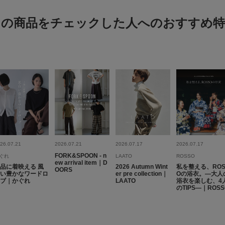
no na
この商品をチェックした人へのおすすめ特
年代:
30
サイズ感
写真通りの可愛いサン
りは涼しいし、他のサ
ます。
他にもコメントがある
す。
指が出ないタイプのサ
ます。
26.07.21
2026.07.21
2026.07.17
2026.07.17
FORK&SPOON - n
ぐれ
LAATO
ROSSO
ew arrival item｜D
品に着映える 風
2026 Autumn Wint
私を整える、ROS
OORS
い豊かなワードロ
er pre collection｜
Oの浴衣。―大人
ブ｜かぐれ
LAATO
浴衣を楽しむ、4
のTIPS―｜ROSS
柔らかいフィット
色：MOGARO
/
サイズ：37