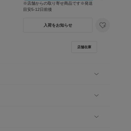
※店舗からの取り寄せ商品です※発送
目安5-12日前後
入荷をお知らせ
ラディエーターサンダルが届きました。牛革を使用し
。シンプルな装いに映えつつ、落ち着いたカラーなの
れい目にも合わせやすいです。
レビューはありません。
 9 / コルソローマ ノーヴェ】
io Corriei氏によって設立されたイタリアのシューズブラ
カーで長年培ってきた経験を活かし、彼の美意識、ビ