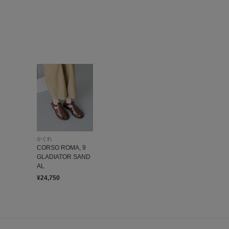
かぐれ
CORSO ROMA, 9
GLADIATOR SAND
AL
¥24,750