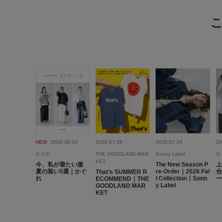
NEW
2026.08.04
2026.07.28
2026.07.24
20
かぐれ
THE GOODLAND MAR
Sonny Label
か
KET
今、私が着たい服
The New Season P
上
夏の装い5選｜かぐ
re-Order｜2026 Fal
合
That’s SUMMER R
れ
l Collection｜Sonn
ー
ECOMMEND｜THE
y Label
GOODLAND MAR
KET