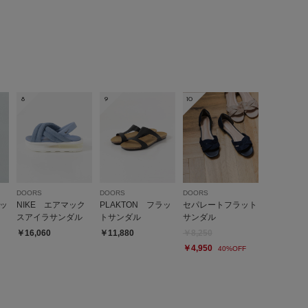
me
に入り試着して購入しました。
が足裏によく馴染む感触で履きやすいです。
を履いてますが37サイズで足の全長もぴったりで結構小さ目な作り
8
9
10
さが低く感じます。本革なので多少伸びることを期待してま
参考になった
0
Like!
0
DOORS
DOORS
DOORS
ッ
NIKE エアマック
PLAKTON フラッ
セパレートフラット
スアイラサンダル
トサンダル
サンダル
2026.6.27
￥16,060
￥11,880
￥8,250
￥4,950
40%OFF
me
ズ:
23.5cm
年代:
40代
性別:
女性
お子様の身長:
～100cm