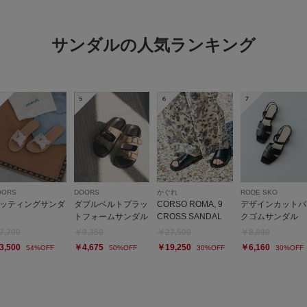
no na
サンダルの人気ランキング
デザインとカラーが気
柔らかく、ソール部分
ただ普段23〜23.5
5
6
7
だなと思いました。
履けますがつま先は高
す。
OORS
DOORS
かぐれ
RODE SKO
ッティングサンダ
ダブルベルトプラッ
CORSO ROMA, 9
デザインカットバ
トフォームサンダル
CROSS SANDAL
クゴムサンダル
7,700
￥9,350
￥27,500
￥8,800
かわいい
3,500
￥4,675
￥19,250
￥6,160
54%OFF
50%OFF
30%OFF
30%OFF
色：MOGARO
/
サイズ：36
no na
足のサイ