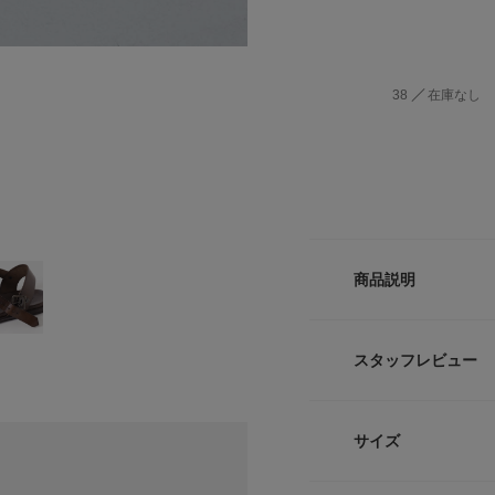
38
在庫なし
商品説明
存在感たっぷりのグ
た高級感のある一品
スタッフレビュー
でカジュアルにもき
【CORSO ROMA,
サイズ
2005年にMauriz
ンド。
有名なシューズメー