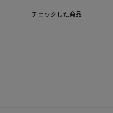
身長:
151
サイズ感
チェックした商品
ネットで見つけて、店頭
が、こちらは23センチ
革なので痛さはどうか
かったデザインでした
履きやすい
色：MOGARO
/
サイズ：38
ま