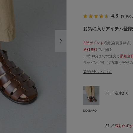
4.3
(
9
件の
お気に入りアイテム登録数
225ポイント
還元(会員登録後
送料無料
でお届け
11時30分までの注文で
最短当
ラッピング可（店舗取り寄せの
返品特約について
36
在庫あり
MOGARO
37
残りわずか