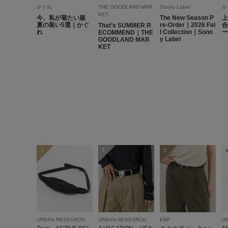
かぐれ
THE GOODLAND MAR
Sonny Label
か
KET
今、私が着たい服
The New Season P
上
夏の装い5選｜かぐ
re-Order｜2026 Fal
合
That’s SUMMER R
れ
l Collection｜Sonn
ー
ECOMMEND｜THE
y Label
GOODLAND MAR
KET
1
2
3
4
URBAN RESEARCH
URBAN RESEARCH
KBF
U