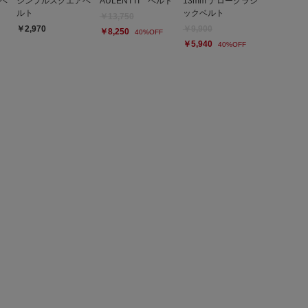
ベ
シンプルスクエアベ
AULENTTI ベルト
13mm ナロークラシ
ルト
ックベルト
￥13,750
￥2,970
￥9,900
￥8,250
40%OFF
￥5,940
40%OFF