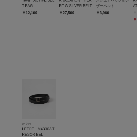
Teya ACTIVE BEL
A VACATION HEA
スクエアバックルレ
A
T BAG
RT W SILVER BELT
ザーベルト
A
￥12,100
￥27,500
￥3,960
￥
￥
かぐれ
LEFIJE M4330A T
RESOR BELT