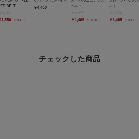
MOMENTO PLE
リバーシブルベルト
オーバルニュアンス
プレーンバックル
TED BELT
ベルト
ルト
￥4,400
23,100
￥2,970
￥2,970
11,550
￥1,485
￥1,485
50%OFF
50%OFF
50%OFF
チェックした商品