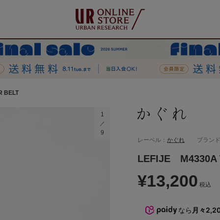
R BELT
1
9
レーベル：
かぐれ
ブラン
LEFIJE M4330A
¥13,200
税込
なら
月々2,2