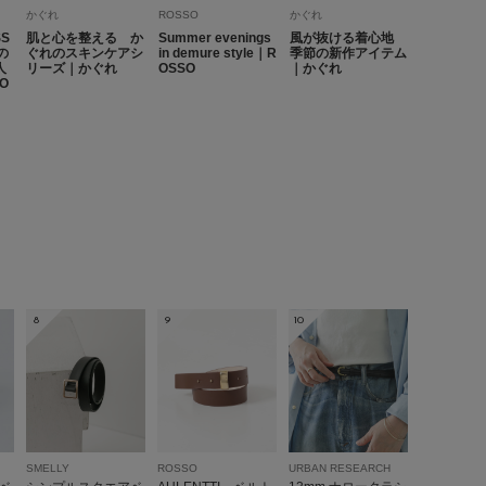
かぐれ
ROSSO
かぐれ
S
肌と心を整える か
Summer evenings
風が抜ける着心地
の
ぐれのスキンケアシ
in demure style｜R
季節の新作アイテム
人
リーズ｜かぐれ
OSSO
｜かぐれ
O
8
9
10
SMELLY
ROSSO
URBAN RESEARCH