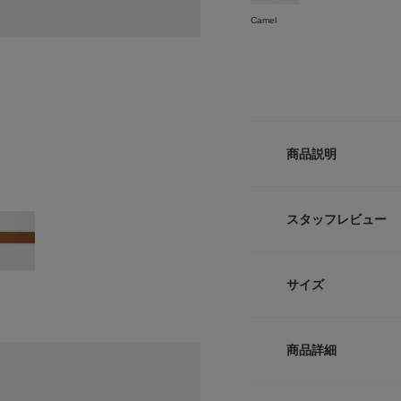
Camel
商品説明
どんなスタイリング
奢なバックルでさり
スタッフレビュー
フリーサイズ仕様で
【LEFIJE / レフィ
サイズ
アドリア海に面した
ズブランド。
オーナーのMauriz
サイズ
の第一線で活躍して
商品詳細
クラシックでありな
Free
フトマンシップそし