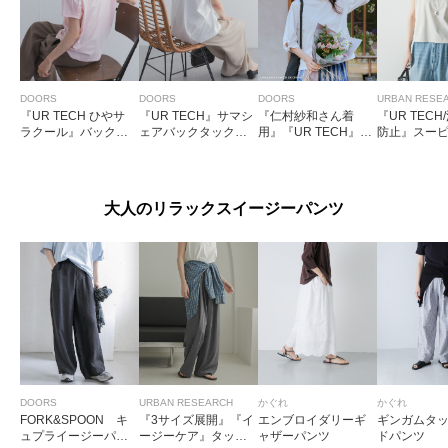
DOORS
DOORS
DOORS
URBAN RESE
『UR TECH ひやサ
『UR TECH』サマシ
『仁村紗和さん着
『UR TECH
ラクール』バックポ
ェアバックタックコ
用』『UR TECH』サ
防止』スー
イントタックプルオ
クーンプルオーバー
マシェアツイストス
トンフレン
ーバー
リーブプルオーバー
ブカットソ
大人のリラックスイージーパンツ
DOORS
URBAN RESEARCH
かぐれ
かぐれ
FORK&SPOON キ
『3サイズ展開』『イ
エンブロイダリーギ
ギンガムタ
ュプライージーパン
ージーケア』タック
ャザーパンツ
ドパンツ