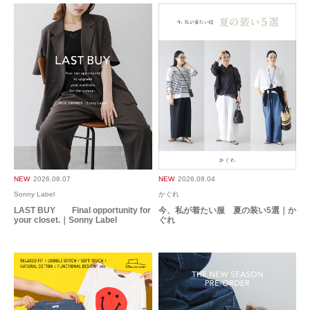
NEW
2026.08.07
NEW
2026.08.04
Sonny Label
かぐれ
LAST BUY Final opportunity for
今、私が着たい服 夏の装い5選｜か
your closet.｜Sonny Label
ぐれ