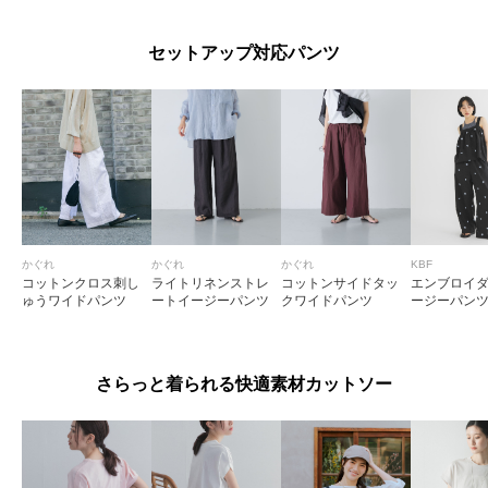
セットアップ対応パンツ
かぐれ
かぐれ
かぐれ
KBF
コットンクロス刺し
ライトリネンストレ
コットンサイドタッ
エンブロイ
ゅうワイドパンツ
ートイージーパンツ
クワイドパンツ
ージーパン
さらっと着られる快適素材カットソー