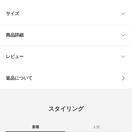
レビューはありません。
-SUSURI 2026 SPRING & SUMMER - BRINGING ME OUT OF ROOM-
サイズ
童話 ピノッキオをテーマにした今回のコレクション。
無垢な存在が誘惑や失敗を経て成長していく物語を軸に、対比や二面性とい
ったキーワードを探求しています。
サイズ
ウエスト
ヒップ
股上
股下
もも周り
商品詳細
【susuri / ススリ】
1
62～92cm
98cm
36cm
55cm
66cm
エスペラント語の'さらさら流れる'に由来する「susuri」。
女性の雰囲気を取り入れたメンズのパターンをもとにデザインを製作してい
るため、サイズバランスが絶妙なアイテムを展開しています。
品番
CG26110-2040049
レビュー
サイズガイド
とじる
素材や染色などにこだわり丁寧なものづくりを行っている日本のブランド。
トルソーボディーサイズ
サイズ
1
【2026 Spring/Summer】【26SS】
とじる
返品について
※商品画像は、光の当たり具合やパソコンなどの閲覧環境により、実際の色
素材
綿100%
味と異なって見える場合がございます。予めご了承ください。
レビュー
※商品の色味の目安は、商品単体の画像をご参照ください。
原産国
日本
▼お気に入り登録のおすすめ▼
0.0
お気に入り登録された商品は、マイページにて現在の価格情報や在庫状況の
スタイリング
確認が可能です。
カテゴリ
ボトム
パンツ
0
お買い物リストの管理にぜひご利用ください。
レビュー件数：
件
タイプ
WOMEN
素材感
新着
人気
★
5
(0)