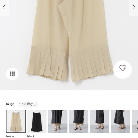
beige
1：在庫なし
beige
black