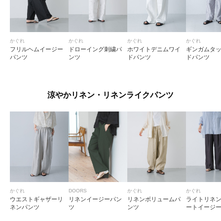
かぐれ
かぐれ
かぐれ
かぐれ
フリルヘムイージー
ドローイング刺繍パ
ホワイトデニムワイ
ギンガムタ
パンツ
ンツ
ドパンツ
ドパンツ
涼やかリネン・リネンライクパンツ
かぐれ
DOORS
かぐれ
かぐれ
ウエストギャザーリ
リネンイージーパン
リネンボリュームパ
ライトリネ
ネンパンツ
ツ
ンツ
ートイージ