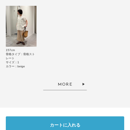
透け感 : あり
★
4
(0)
伸縮性 : なし
とじる
裏地 : なし
★
3
(0)
光沢 : なし
ポケット : なし
★
2
(0)
とじる
★
1
(0)
157cm
骨格タイプ：骨格スト
レート
サイズ：1
レビューはありません。
カラー：beige
MORE
とじる
カートに入れる