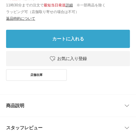
11時30分までの注文で
最短当日発送
詳細
※一部商品を除く
ラッピング可（店舗取り寄せの場合は不可）
返品特約について
カートに入れる
お気に入り登録
商品説明
ブランド定番のペチパンツ。プリーツをワンピースやスカートの裾から覗か
せることで透け防止としてはもちろん、丈感の調整にも役立ち、レイヤード
スタッフレビュー
の幅を広げるアイテムです。生地には細番手の強撚コットンを使用し、さら
に細かなシワ加工を施すことで表情の豊かさも表現しています。