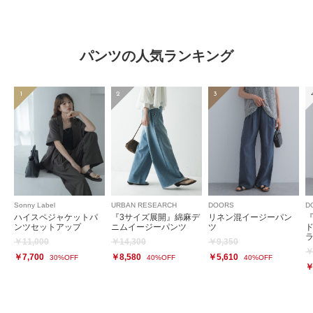
パンツの人気ランキング
1
2
3
Sonny Label
URBAN RESEARCH
DOORS
D
ハイスペジャケットパ
『3サイズ展開』綿麻デ
リネン混イージーパン
ンツセットアップ
ニムイージーパンツ
ツ
￥11,000
￥14,300
￥9,350
￥
￥7,700
￥8,580
￥5,610
30%OFF
40%OFF
40%OFF
￥