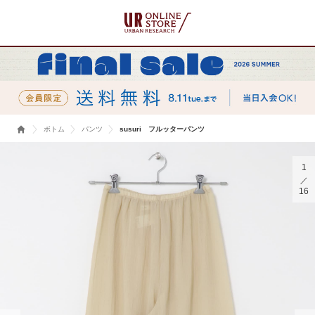
ボトム
パンツ
susuri フルッターパンツ
1
16