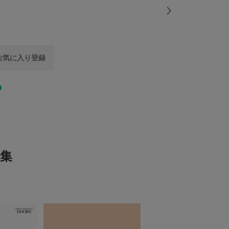
当たり具合やパソコンなどの閲覧環境により、実際の
とじる
ナイロン100％
る場合がございます。予めご了承ください。
は、商品単体の画像をご参照ください。
中国
おすすめ▼
0.0
をお気に入り登録
た商品は、マイページにて現在の価格情報や在庫状況
キッズ
雑貨
0
レビュー件数：
件
理にぜひご利用ください。
KIDS
(0)
AI021
(0)
とじる
とじる
(0)
集
(0)
(0)
レビューはありません。