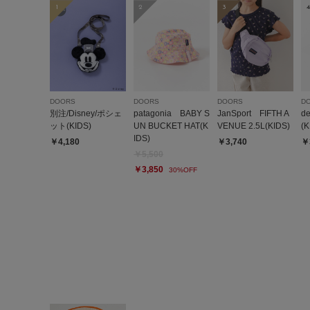
1
2
3
4
DOORS
DOORS
DOORS
D
別注/Disney/ポシェ
patagonia BABY S
JanSport FIFTH A
d
ット(KIDS)
UN BUCKET HAT(K
VENUE 2.5L(KIDS)
(K
IDS)
￥4,180
￥3,740
￥
￥5,500
￥3,850
30%OFF