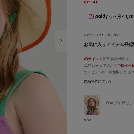
40%OFF
なら
月々1,7
レビューはまだありません
お気に入りアイテム登録数
48ポイント
還元(会員登録後、
11時30分までの注文で
最短当
ラッピング可（店舗取り寄せの
返品特約について
One
在庫なし
PINK