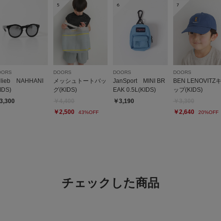
5
6
7
OORS
DOORS
DOORS
DOORS
elieb NAHHANI
メッシュトートバッ
JanSport MINI BR
BEN LENOVITZ
IDS)
グ(KIDS)
EAK 0.5L(KIDS)
ップ(KIDS)
3,300
￥4,400
￥3,190
￥3,300
￥2,500
￥2,640
43%OFF
20%OFF
チェックした商品