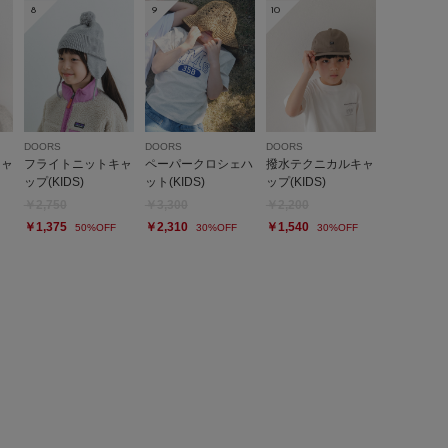
8
9
10
DOORS
DOORS
DOORS
キャ
フライトニットキャ
ペーパークロシェハ
撥水テクニカルキャ
ップ(KIDS)
ット(KIDS)
ップ(KIDS)
￥2,750
￥3,300
￥2,200
￥1,375
￥2,310
￥1,540
50%OFF
30%OFF
30%OFF