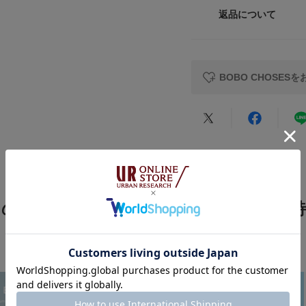
※商品画像は、光の
返品について
素材
色味と異なって見え
レビュー
※商品の色味の目安
原産国
▼お気に入り登録の
BOBO CHOSES
お気に入り登録され
カテゴリ
の確認が可能です。
お買い物リストの管
タイプ
★
5
メーカー品番 : B126
★
4
★
3
この商品をチェックした人へのおすすめ特
★
2
★
1