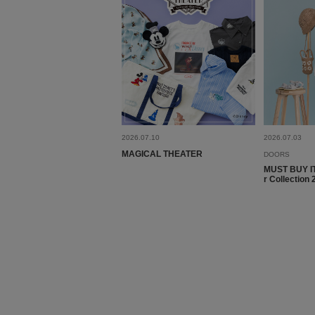
2026.07.10
2026.07.03
MAGICAL THEATER
DOORS
MUST BUY 
r Collectio