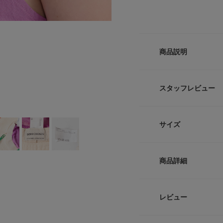
商品説明
BOBOらしい配色
らった遊び心あるデ
スタッフレビュー
躍できます。ギフト
【BOBO CHOSES
サイズ
子供たちのイマジネ
ストーリーを持たせ
ド。
サイズ
環境への配慮を第一
商品詳細
ルでの製造にこだわ
One
上質なコットンやウ
トのプリント、着心
品番
レビュー
サイズガイド
【2026 Spring/S
サイズ
トルソーボディーサイ