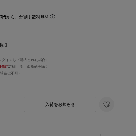
60円
から。分割手数料無料
 3
ログインして購入された場合)
日発送
詳細
※一部商品を除く
場合は不可）
入荷をお知らせ