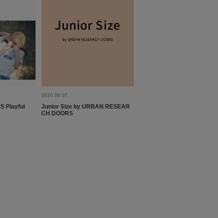
とじる
2020.08.07
 Playful
Junior Size by URBAN RESEAR
CH DOORS