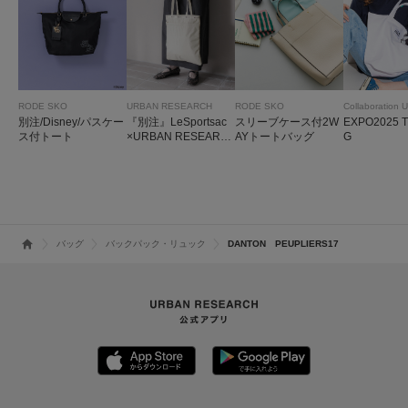
RODE SKO
URBAN RESEARCH
RODE SKO
別注/Disney/パスケー
『別注』LeSportsac
スリーブケース付2W
EXPO2025 
ス付トート
×URBAN RESEARC
AYトートバッグ
G
H LARGE EMERAL
D TOTE
バッグ
バックパック・リュック
DANTON PEUPLIERS17