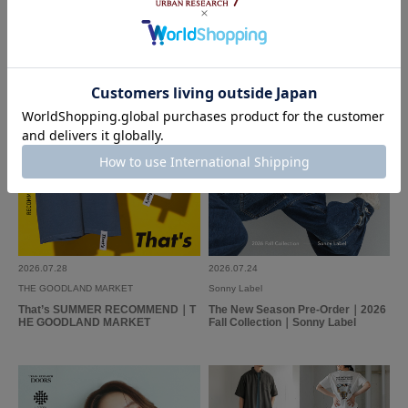
ちょうどいいサイズでポケットがたくさんあり使いやすいです。軽いし気に
入ってます。
参考になった
0
Like!
0
2026.6.12
もっと早く出会いたかった！
色：BLACK
/
サイズ：One
こしあん
足のサイズ:
23.5cm
年代:
40代
性別:
女性
2026.07.28
2026.07.24
身長:
151～155cm
体型:
ふつう
THE GOODLAND MARKET
Sonny Label
シーン
:プライベート,仕事
サイズ感
:ちょうど良い
That’s SUMMER RECOMMEND｜T
The New Season Pre-Order｜2026
使いやすさ
:良い
重さ
:軽い
HE GOODLAND MARKET
Fall Collection｜Sonny Label
仕事用の黒リュック三代目として購入しました。初代と二代目の難点（自分
的に）をすべてクリアした、今の私にベストマッチなリュックです。ちなみ
に購入のポイントは、軽いこと、大きすぎないこと、ノートPCがつっかえ