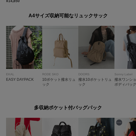
¥14,850
A4サイズ収納可能なリュックサック
EKAL
RODE SKO
DOORS
Sonny Label
EASY DAYPACK
10ポケット撥水リュ
撥水10ポケットリュ
撥水ワンシ
ック
ック
ボディバッ
多収納ポケット付バッグパック