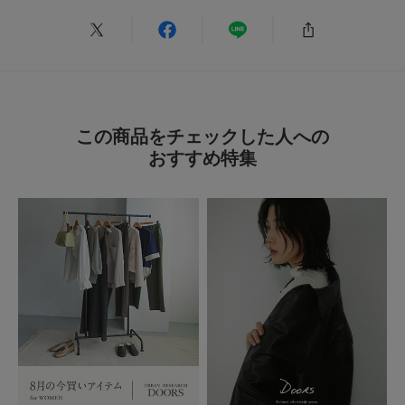
使いやすい
色：BLACK
/
サイズ：One
ななこ
足のサイズ:
23.5cm
年代:
30代
性別:
女性
お子様の身長:
101～105cm
身長:
156～160cm
体型:
ふつう
この商品をチェックした人への
シーン
:プライベート
サイズ感
:ちょうど良い
使いやすさ
:良い
重さ
:軽い
おすすめ特集
タウンユースに。
サイドポケットには、ギリギリですがペットボトルも入ります。
続きを読む
４歳の子連れのときの荷物もちょうどいい感じに入るので気に入ってます。
参考になった
0
Like!
0
2026.6.16
可愛い