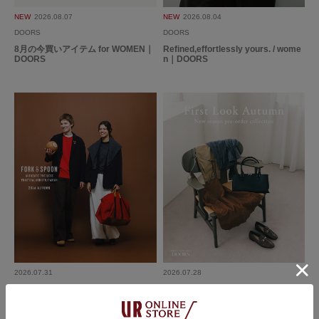
色：BLACK
/
サイズ：One
NEW
2026.08.07
NEW
2026.08.04
no name
DOORS
DOORS
8月の今買いアイテム for WOMEN｜
Refined,effortlessly yours. / wome
DOORS
n｜DOORS
可愛いだけでなく機能性ばっちりです。
ポケットがたくさんあり助かります！
参考になった
0
Like!
0
2026.6.15
ちょうどいい
色：BLACK
/
サイズ：One
2026.07.31
2026.07.28
み
DOORS
DOORS
FORK&SPOON 2026 AUTUMN LO
First Look Autumn｜DOORS
OK