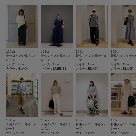
★
4
(3)
とじる
とじる
★
3
(0)
★
2
(0)
★
1
(0)
155cm
153cm
156cm
156cm
サイズ感
骨格タイプ：骨格スト
骨格タイプ：骨格スト
骨格タイプ：骨格ウェ
骨格タイプ：骨格
レート
レート
ーブ
ーブ
小さい
大きい
サイズ：One
サイズ：One
サイズ：One
サイズ：One
カラー：BLACK
カラー：LT.BEIGE
カラー：BLACK
カラー：BLACK
使いやすさ
悪い
良い
重さ
軽い
重い
絞り込み
表示：新しい順
151cm
162cm
153cm
152cm
骨格タイプ：骨格スト
骨格タイプ：骨格ナチ
骨格タイプ：骨格ウェ
骨格タイプ：骨格
レート
ュラル
ーブ
レート
サイズ：One
サイズ：One
サイズ：One
サイズ：One