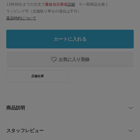
11時30分までの注文で
最短当日発送
詳細
※一部商品を除く
ラッピング可（店舗取り寄せの場合は不可）
返品特約について
カートに入れる
お気に入り登録
商品説明
定番のスクエアシルエットのバックパック。
A4サイズはもちろん、パソコンもすっぽり収納できるサイズ感で、フロン
スタッフレビュー
トとサイドにもポケットが付いているため荷物を細かく整頓できます。
ファスナー部分にはブランドオリジナルの引手を使用。