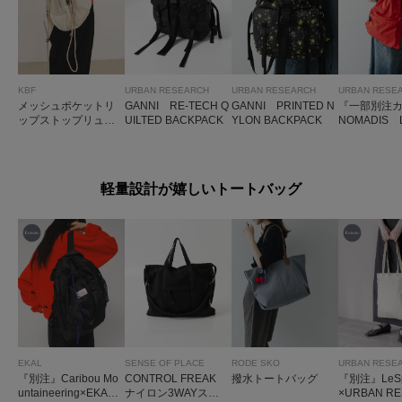
KBF
URBAN RESEARCH
URBAN RESEARCH
URBAN RESE
メッシュポケットリ
GANNI RE-TECH Q
GANNI PRINTED N
『一部別注
ップストップリュッ
UILTED BACKPACK
YLON BACKPACK
NOMADIS 
ク
軽量設計が嬉しいトートバッグ
EKAL
SENSE OF PLACE
RODE SKO
URBAN RESE
『別注』Caribou Mo
CONTROL FREAK
撥水トートバッグ
『別注』LeSpo
untaineering×EKAL
ナイロン3WAYスク
×URBAN R