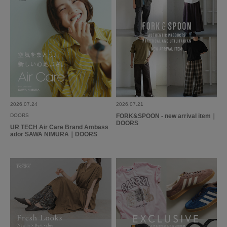
ることなく入ること、電車の中で抱えたり手に持ったりしやすいこと、ポケ
続きを読む
ットが複数あることなどです。
このリュックは特に目的もなく買い物をしているときにたまたま店頭で見か
けて気になって。二代目リュックを買ったのが割と最近だったので、もった
参考になった
1
Like!
0
いないかなぁと悩みましたが、一期一会だ！と思いきって購入。結果、本当
に買って良かったです。赤いDANTONのロゴもきいてて、仕事の日の朝か
ら少し元気になります。二代目を購入する前に出会いたかった～！
もっと見る
2026.07.24
2026.07.21
DOORS
FORK&SPOON - new arrival item｜
DOORS
UR TECH Air Care Brand Ambass
ador SAWA NIMURA｜DOORS
とじる