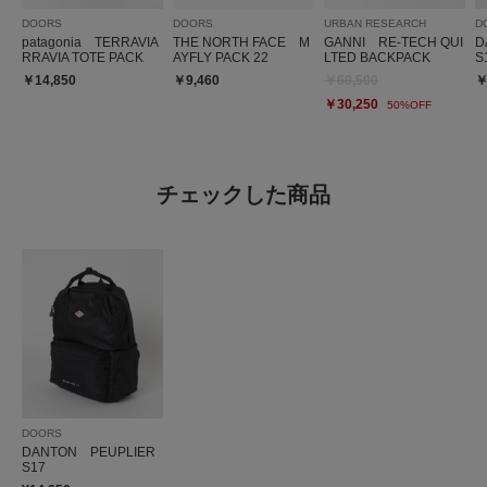
DOORS
DOORS
URBAN RESEARCH
D
patagonia TERRAVIA
THE NORTH FACE M
GANNI RE-TECH QUI
D
RRAVIA TOTE PACK
AYFLY PACK 22
LTED BACKPACK
S
￥14,850
￥9,460
￥60,500
￥
￥30,250
50%OFF
チェックした商品
DOORS
DANTON PEUPLIER
S17