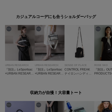
L. WEIGHT PACK
エアトート
H LARGE 
TOTE
D TOTE
カジュアルコーデにも合うショルダーバッグ
URBAN RESEARCH
URBAN RESEARCH
SENSE OF PLACE
RODE SKO
『別注』LeSportsac
『別注』LeSportsac
CONTROL FREAK
『別注』OUT
×URBAN RESEARC
×URBAN RESEARC
ナイロンハンディシ
PRODUCTS×
H DELUXE MED W
H MINI DUFFLE C
ョルダー
ODESKO O
EEKENDER
ROSSBODY
OULDER
収納力が自慢！大容量トート