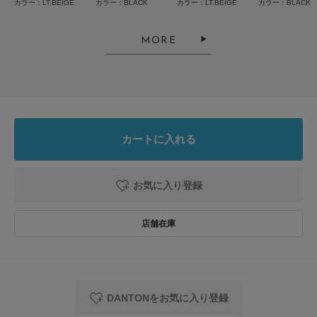
カラー：LT.BEIGE
カラー：BLACK
カラー：LT.BEIGE
カラー：BLACK
2026.6.21
欲しかったリュック
MORE
色：LT.BEIGE
/
サイズ：One
ワーター
年代:
50代
足のサイズ:
23.5cm
性別:
女性
お子様の身長:
140cm～
身長:
151～155cm
体型:
小柄
シーン
:プライベート
サイズ感
:ちょうど良い
使いやすさ
:良い
重さ
:軽い
カートに入れる
偶然ネットで見ていた物を店舗で発見💡
黒かなぁと思っていたのですが店舗には
お気に入り登録
ベージュの1点のみ。
普段自転車なので汚れが気になりましたが
続きを読む
購入して正解。チャックで細かく分かれているので
とても整理がしやすく使いやすいです。
参考になった
0
Like!
0
DANTONをお気に入り登録
2026.6.18