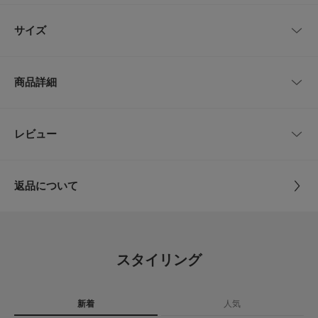
光沢を抑えたマットな表面感がカジュアルになりすぎず、旅行や通勤など幅
レビューはありません。
広いシーンでお使いいただけます。
サイズ
【DANTON / ダントン】
1935年創立のフランスのワークウェアメーカー。
サイズ
高さ
幅
マチ
持ち手
ショルダー
キッチンウェアやワークウェア、ユニフォームなどを手掛けるフランスの老
商品詳細
舗ブランド。
One
41cm
35cm
14cm
26cm
46～80cm
ワークならではのシンプルかつ、丈夫なウェアは、フランスらしいシンプル
で洗練されたデザインやディテールを併せ持ちます。
品番
CD26110-2220341
レビュー
サイズガイド
とじる
【2026 Spring/Summer】【26SS】
トルソーボディーサイズ
サイズ
One
※A4サイズ収納可能
総重量 : 約630g
とじる
返品について
素材
ポリエステル100%
※商品画像は、光の当たり具合やパソコンなどの閲覧環境により、実際の色
レビュー
味と異なって見える場合がございます。予めご了承ください。
※商品の色味の目安は、商品単体の画像をご参照ください。
原産国
ベトナム
4.6
▼お気に入り登録のおすすめ▼
スタイリング
お気に入り登録された商品は、マイページにて現在の価格情報や在庫状況の
カテゴリ
バッグ
バックパック・リュック
8
確認が可能です。
レビュー件数：
件
お買い物リストの管理にぜひご利用ください。
タイプ
WOMEN
新着
人気
★
5
(5)
メーカー品番 : PEUPLIERS17-00001