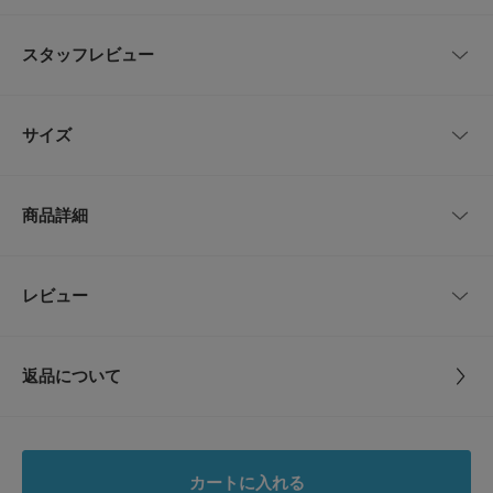
【残布活用・リメイク・アップサイクル】ファッションロスという社会課題
への配慮として、残布や古着、廃棄衣料などを活用した商品です。
スタッフレビュー
※この商品は環境配慮とファッション性を重視した商品です。素材の特性
上、素材のシワをそのまま残してあります。そのため、一点ごとに多少仕上
レビューはありません。
がりが異なります。※色材に使用しているシート内部の繊維が粒状に見える
サイズ
場合があり、素材感や風合いに個体差があります。
※その他お取り扱いに関しましては、商品に付属のアテンションタグをご覧
ください。
サイズ
縦
横
商品詳細
[組み立て時]幅 : 約17cm / 奥行き : 約17cm / 高さ : 2.5cm
FREE
18cm
18cm
※商品画像は、光の当たり具合やパソコンなどの閲覧環境により、実際の色
味と異なって見える場合がございます。予めご了承ください。
品番
CCA3-4HS005
レビュー
サイズガイド
とじる
※商品の色味の目安は、商品単体の画像をご参照くださいbr>
トルソーボディーサイズ
▼お気に入り登録のおすすめ▼
サイズ
FREE
お気に入り登録された商品は、マイページにて現在の価格情報や在庫状況の
確認が可能です。
とじる
返品について
お買い物リストの管理にぜひご利用ください。
素材
リサイクルファブリック(commpost)
レビュー
とじる
原産国
日本
0.0
カートに入れる