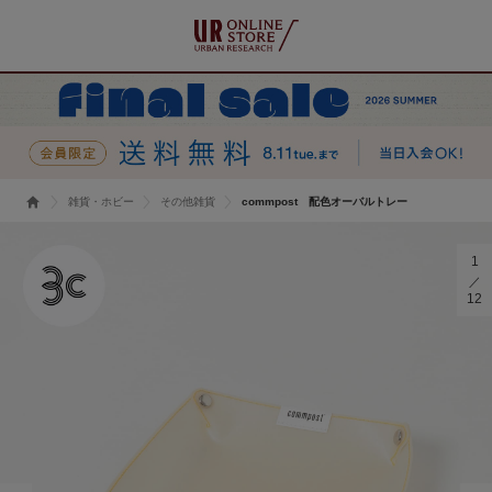
雑貨・ホビー
その他雑貨
commpost 配色オーバルトレー
1
12