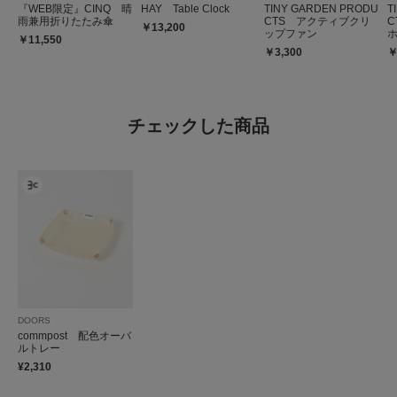
『WEB限定』CINQ 晴
HAY Table Clock
TINY GARDEN PRODU
T
雨兼用折りたたみ傘
CTS アクティブクリ
C
￥13,200
ップファン
￥11,550
￥3,300
￥
チェックした商品
DOORS
commpost 配色オーバ
ルトレー
¥2,310