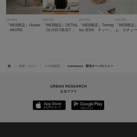
DOORS
DOORS
DOORS
DOORS
『WEB限定』Gudee
『WEB限定』DETAIL
『WEB限定』Trendg
『WEB限定
AKORE
GLASS OBJET CA
las JENA ティーポ
ム カチュ
T
ット For Two
た付き四角BO
雑貨・ホビー
その他雑貨
commpost 配色オーバルトレー