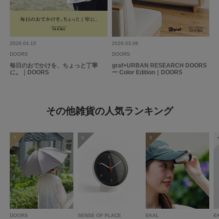
2026.04.10
2026.03.06
DOORS
DOORS
毎日のおでかけを、ちょっと丁寧
graf+URBAN RESEARCH DOORS
に。｜DOORS
ー Color Edition｜DOORS
その他雑貨の人気ランキング
1
2
3
DOORS
SENSE OF PLACE
EKAL
E