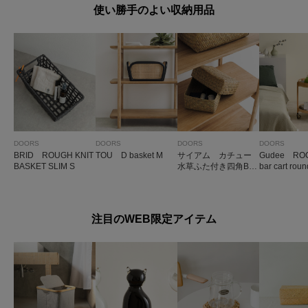
使い勝手のよい収納用品
DOORS
DOORS
DOORS
DOORS
BRID ROUGH KNIT
TOU D basket M
サイアム カチュー
Gudee ROCA
BASKET SLIM S
水草ふた付き四角BO
bar cart roun
X M
注目のWEB限定アイテム