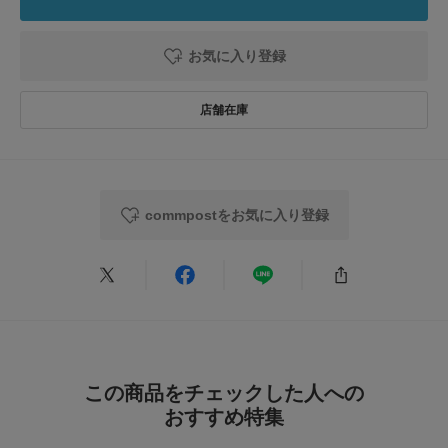
カテゴリ
雑貨・ホビー
その他雑貨
0
レビュー件数：
件
お気に入り登録
タイプ
LIFESTYLE
★
5
(0)
★
4
(0)
とじる
★
3
(0)
★
2
(0)
commpostをお気に入り登録
★
1
(0)
レビューはありません。
この商品をチェックした人への
おすすめ特集