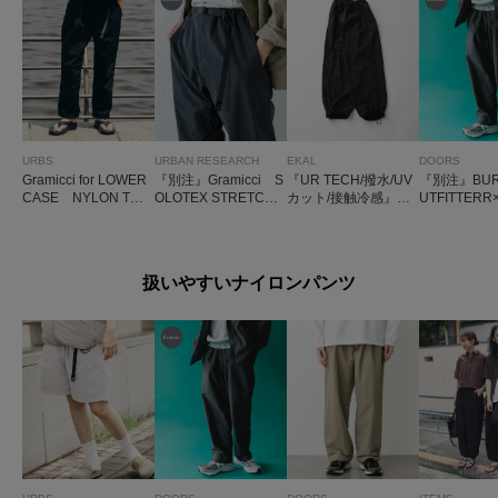
URBS
URBAN RESEARCH
EKAL
DOORS
Gramicci for LOWER
『別注』Gramicci S
『UR TECH/撥水/UV
『別注』BUR
CASE NYLON TRA
OLOTEX STRETCH
カット/接触冷感』ナ
UTFITTERR
CK PANT
PANTS
イロンタッサートラ
S SUPPLE
ウザー
N PANTS
扱いやすいナイロンパンツ