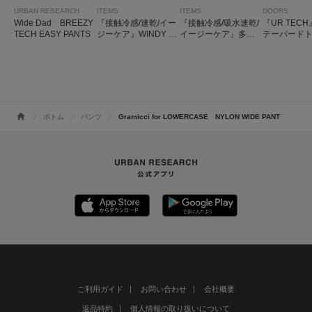
URBAN RESEARCH
ITEMS
ITEMS
DOORS
Wide Dad BREEZY
『接触冷感/速乾/イー
『接触冷感/吸水速乾/
『UR TEC
TECH EASY PANTS
ジーケア』WINDY M
イージーケア』多機
テーパード
ESH ジップポケット
能ナイロンストレッ
ー
パンツ
チイージーパンツ
ボトム
パンツ
Gramicci for LOWERCASE NYLON WIDE PANT
ご利用ガイド
お問い合わせ
会社概要
返品特約
個人情報の取り扱いについて