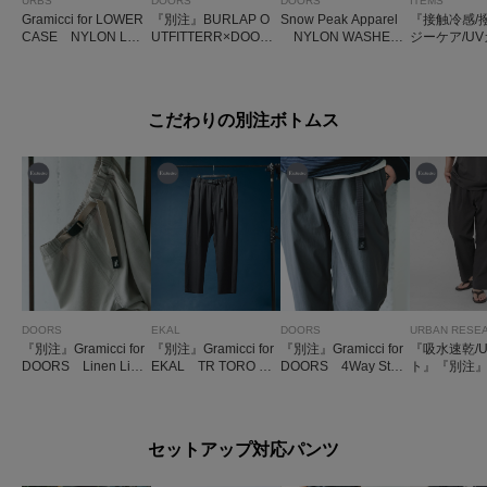
URBS
DOORS
DOORS
ITEMS
Gramicci for LOWER
『別注』BURLAP O
Snow Peak Apparel
『接触冷感/
CASE NYLON LOO
UTFITTERR×DOOR
NYLON WASHER
ジーケア/U
SE SHORT
S SUPPLEX NYLO
TROUSERS
タスランナ
N PANTS
ージージョ
こだわりの別注ボトムス
DOORS
EKAL
DOORS
URBAN RESE
『別注』Gramicci for
『別注』Gramicci for
『別注』Gramicci for
『吸水速乾/
DOORS Linen Like
EKAL TR TORO ト
DOORS 4Way Stret
ト』『別注』
Trouser
ラウザー
ch Trouser
AND MILE×
RESEARC
ER CODE P
セットアップ対応パンツ