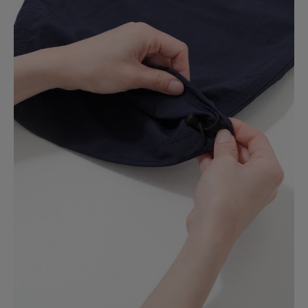
DN
グラミチのパンツを買うのを検討する際は、毎回LOWERCASEのコラボを
第1選択にしてます。今回もシルエット・快適性共に最高のバランスで毎回
これを履き続けてしまいます。
参考になった
1
Like!
0
2026.5.21
少し太めのナイロンパンツ
色：GRANITE
/
サイズ：XL
fune