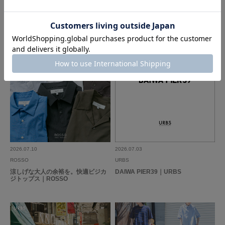
参考になった
1
Like!
1
とじる
2026.07.10
2026.07.03
ROSSO
URBS
涼しげな大人の余裕を。快適ビジカ
DAIWA PIER39｜URBS
ジトップス｜ROSSO