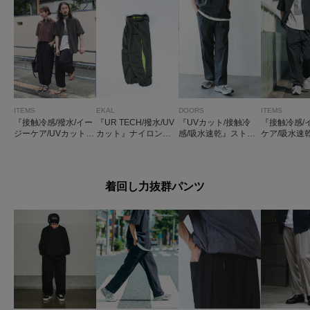
ITEMS
EKAL
DOORS
ITEMS
『接触冷感/撥水/イー
『UR TECH/撥水/UV
『UVカット/接触冷
『接触冷感/
ジーケア/UVカット』
カット』ナイロンタ
感/吸水速乾』ストレ
ケア/吸水速乾
タスランナイロンイ
ッサーメッシュトラ
ッチクロスイージー
防汚』高機
ージージョグパンツ
ウザー
パンツ
ッカー イー
ウザー(楽着
着回し力抜群パンツ