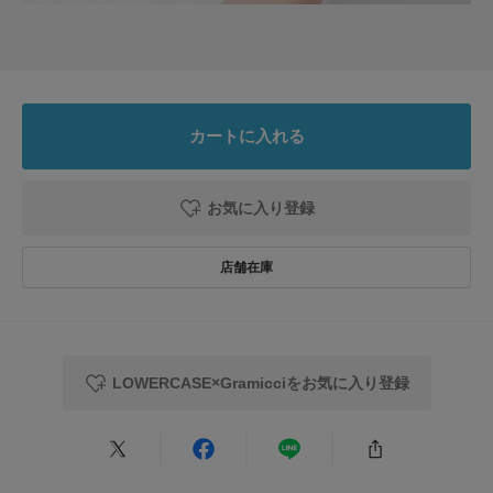
コスパ最高のパンツがアップデートしました！シルエットは、前期よりも、
少し太めで、良い感じです。
色も、少し濃いめのベージュが出て、素晴らしいです！
参考になった
1
Like!
0
カートに入れる
お気に入り登録
2026.4.25
グラミチのパンツ
色：BLACK
/
サイズ：M
にっこ
LOWERCASE×Gramicciをお気に入り登録
前回も似たようなものを持ってたのですが、履き潰したので購入しました