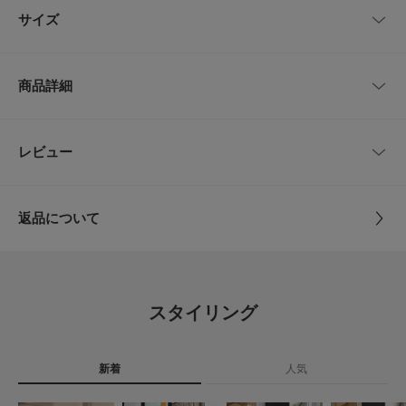
使えるデザインです。
サイズ
軽めで撥水性のある素材感は急な雨や朝晩の冷えに対応し、アウトドアから
タウンユースまで幅広く使えます。サイドポケットやバックポケットの配置
が実用的で、スマホや財布を入れても動きが妨げられにくい仕様です。
サイズ
ウエスト
ヒップ
股上
股下
もも周り
スニーカーと合わせたスポーティな休日スタイルや、シャツと合わせた程よ
商品詳細
くきれいめの外出着としても使えるため、1本あると着回しの幅が広がるア
S
62～80cm
約104cm
35cm
72cm
73cm
イテムです。
【LOWERCASE / ロウワーケース】
M
68～82cm
約106cm
36cm
73cm
75cm
品番
BSMB4-GMP6S2071
レビュー
とじる
クリエイティブディレクター 梶原由景氏が代表を務めるクリエイティブフ
ァーム。 異業種コラボの元祖的存在としてファッション感度の高い人々か
L
74～86cm
約111cm
36.5cm
74cm
77cm
サイズ
S,M,L,XL
ら支持されています。
返品について
XL
80～92cm
約116cm
37cm
76cm
81cm
【Gramicci / グラミチ】
素材
ナイロン100%
GRAMICCIは、ロッククライミングを中心とするスポーツウェア、カジュア
レビュー
ルウェアブランド。アウトドアスポーツ愛好家はもちろん、さまざまなジャ
サイズガイド
ンルの人々から支持を集めている。
原産国
中国
トルソーボディーサイズ
5.0
【2026 Spring/Summer】【26SS】
スタイリング
洗濯表記
洗濯機洗い可
とじる
5
※こちらの商品の股上部分は、平置きの状態でガゼットも含め採寸しており
レビュー件数：
件
詳しい洗濯方法については、商品の品質表示タグを
ます。
ご覧ください
新着
人気
★
5
(5)
※商品画像は、光の当たり具合やパソコンなどの閲覧環境により、実際の色
洗濯表示について
味と異なって見える場合がございます。予めご了承ください。
商品の取り扱いについて