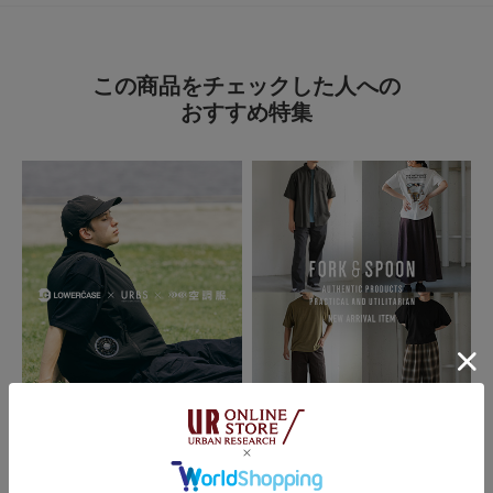
ダボっとしたサイズ感で履くと、夏に白Tを合わせるだけで、様になりま
続きを読む
す。
この商品をチェックした人への
参考になった
0
Like!
0
おすすめ特集
2026.4.16
とても良い
色：BLACK
/
サイズ：M
じゅん
足のサイズ:
27cm
年代:
40代
性別:
男性
身長:
166～170cm
体型:
ふつう
シーン
:プライベート
サイズ感
:大きい
使いやすさ
:良い
春物のを見に、店頭へ。
試着した際、サイズもちょうど良かったので購入。
2026.07.24
2026.07.21
ゆったりとして良かったです。
URBS
FORK&SPOON - new arrival item｜
DOORS
空調服×LOWERCASE｜URBS