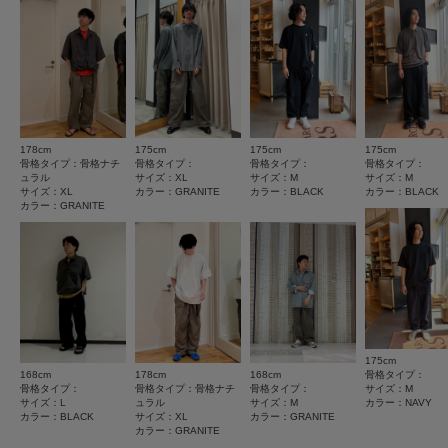
★
4
(0)
※商品の色味の目安は、商品単体の画像をご参照ください。
★
3
(0)
カテゴリ
ボトム
パンツ
▼お気に入り登録のおすすめ▼
お気に入り登録された商品は、マイページにて現在の価格情報や在庫状況の
★
2
(0)
確認が可能です。
タイプ
MEN
お買い物リストの管理にぜひご利用ください。
★
1
(0)
素材感
178cm
175cm
175cm
175cm
とじる
サイズ感
骨格タイプ：骨格ナチ
骨格タイプ：
骨格タイプ：
骨格タイプ：
透け感 : なし
ュラル
サイズ：XL
サイズ：M
サイズ：M
小さい
大きい
サイズ：XL
カラー：GRANITE
カラー：BLACK
カラー：BLACK
伸縮性 : なし
カラー：GRANITE
使いやすさ
裏地 : なし
光沢 : なし
悪い
良い
ポケット : あり
とじる
絞り込み
表示：新しい順
175cm
168cm
178cm
168cm
骨格タイプ：
骨格タイプ：
骨格タイプ：骨格ナチ
骨格タイプ：
サイズ：M
2026.6.29
サイズ：L
ュラル
サイズ：M
カラー：NAVY
カラー：BLACK
サイズ：XL
カラー：GRANITE
快適に動ける
カラー：GRANITE