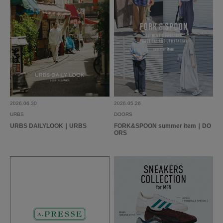
2026.06.30
2026.05.26
URBS
DOORS
URBS DAILYLOOK｜URBS
FORK&SPOON summer item｜DO
ORS