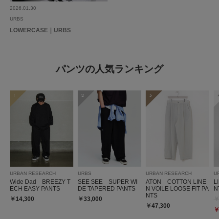
2026.01.30
URBS
LOWERCASE｜URBS
パンツの人気ランキング
1
2
3
URBAN RESEARCH
URBS
URBAN RESEARCH
U
Wide Dad BREEZY T
SEE SEE SUPER WI
ATON COTTON LINE
L
ECH EASY PANTS
DE TAPERED PANTS
N VOILE LOOSE FIT PA
N
NTS
￥14,300
￥33,000
￥
￥47,300
￥