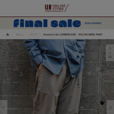
ボトム
パンツ
Gramicci for LOWERCASE NYLON WIDE PANT
1
33