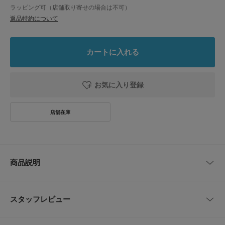
ラッピング可（店舗取り寄せの場合は不可）
返品特約について
カートに入れる
お気に入り登録
商品説明
程よいスポーティさで日常に馴染むナイロントラックパンツ
スタッフレビュー
軽量なナイロン素材とストレート気味のシルエットで、動きやすさと大人っ
ぽさを両立した1本です。ウエストはイージー仕様で着脱が楽にでき、裾は
ダブルジップやゴム仕様などの調整でシルエット変化がつけやすく、通年で
レビューはありません。