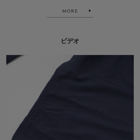
色：GRANITE
/
サイズ：M
MORE
no name
年代:
40代
足のサイズ:
26.5cm
性別:
男性
お子様の身長:
101～105cm
身長:
171～175cm
体型:
ふつう
シーン
:プライベート
サイズ感
:ちょうど良い
使いやすさ
:良い
ビデオ
素材がとても軽く、ワイドなシルエットなのにごわつきがなくとても動きや
すかった！
ドローコードを絞って履いても、コードが外に見えないのも良かった！
色違いでもう1本欲しい
参考になった
0
Like!
0
2026.6.20
LOWERCASEコラボの安定感
色：BLACK
/
サイズ：M