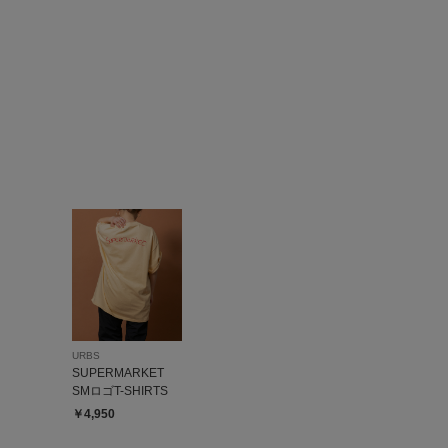
URBS
SUPERMARKET
SMロゴT-SHIRTS
￥4,950