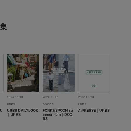
2025.8.5
集
地が…
代
性別:
男性
プライベート
サイズ感
:ちょうど良い
さ
:どちらともいえない
重さ
:軽い
薄いです。重めの物を入れると不安になりますが、軽くて柔ら
すそうです。大きめなので、持っていてごわつかないのがい
らいです。
2026.06.30
2026.05.26
2026.03.20
参考になった
0
Like!
0
URBS
DOORS
URBS
｜U
URBS DAILYLOOK
FORK&SPOON su
A.PRESSE｜URBS
｜URBS
mmer item｜DOO
RS
2024.10.10