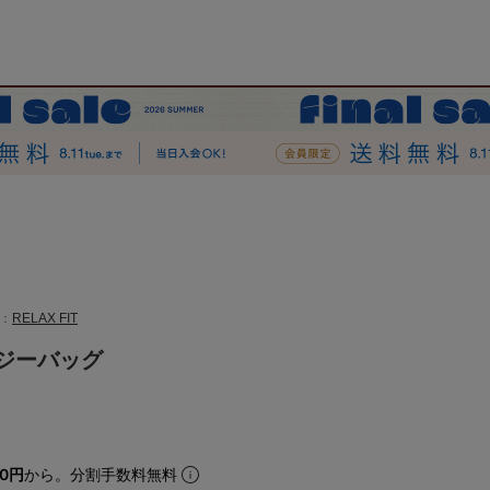
：
RELAX FIT
イージーバッグ
50円
から。分割手数料無料