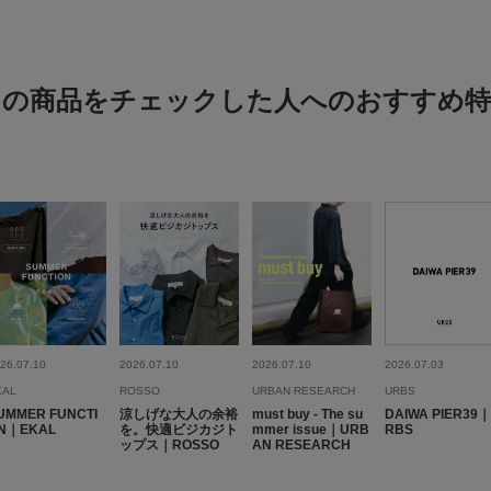
この商品をチェックした人へのおすすめ特
思っていたより布
色：NAVY
/
サイズ：FREE
mwam
年代:
20
シーン
:
使いやす
思っていたより布地が
かい布地なので使いや
い。色も画像と同じく
26.07.10
2026.07.10
2026.07.10
2026.07.03
KAL
ROSSO
URBAN RESEARCH
URBS
UMMER FUNCTI
涼しげな大人の余裕
must buy - The su
DAIWA PIER39
N｜EKAL
を。快適ビジカジト
mmer issue｜URB
RBS
ップス｜ROSSO
AN RESEARCH