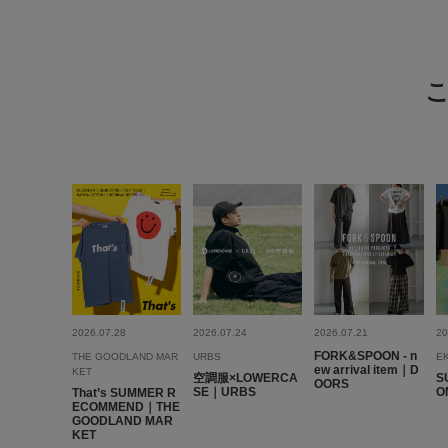
2026.07.28
2026.07.24
2026.07.21
20
FORK&SPOON - n
THE GOODLAND MAR
URBS
E
ew arrival item｜D
KET
空調服×LOWERCA
S
OORS
SE｜URBS
O
That’s SUMMER R
ECOMMEND｜THE
GOODLAND MAR
KET