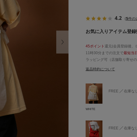
4.2
(
5
件の
お気に入りアイテム登録数
45ポイント
還元(会員登録後、
11時30分までの注文で
最短当
ラッピング可（店舗取り寄せの
返品特約について
FREE
在庫な
WHITE
FREE
在庫な