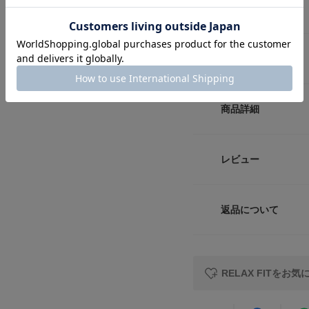
RELAX FIT /
スタッフレビュー
&雑貨屋の名店 SUP
レーベルブランドで
無印良品」。「REL
サイズ
う考えが含まれてい
【2024 Spring/S
サイズ
商品詳細
※A4サイズ収納可
FREE
総重量 : 約120g
品番
レビュー
サイズガイド
※商品画像は、光の
サイズ
トルソーボディーサイ
色味と異なって見え
※商品の色味の目安
返品について
素材
レビュー
▼お気に入り登録の
お気に入り登録商品
原産国
が可能です。
RELAX FITをお
お買い物リストの管
洗濯表記