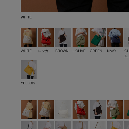
WHITE
WHITE
レンガ
BROWN
L OLIVE
GREEN
NAVY
C
AL
YELLOW