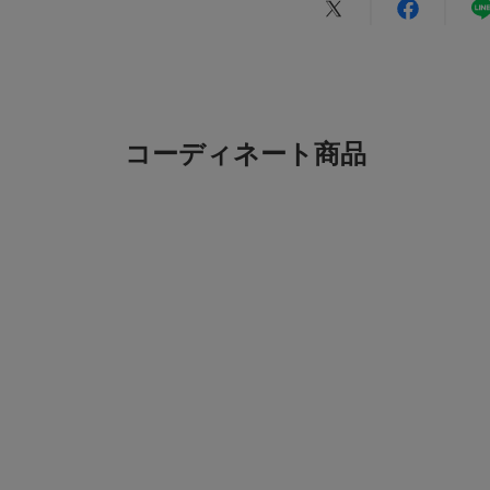
★
5
★
4
★
3
カテゴリ
コーディネート商品
★
2
タイプ
★
1
小さい
悪い
軽い
絞り込み