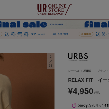
1
53
レーベル：
URBS
ブランド
RELAX FIT 
¥4,950
税込
なら
月々1,6