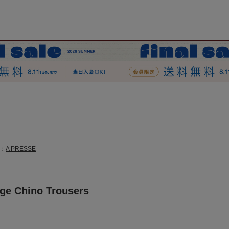
：
A PRESSE
e Chino Trousers