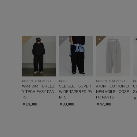
1
2
3
4
URBAN RESEARCH
URBS
URBAN RESEARCH
U
Wide Dad BREEZ
SEE SEE SUPER
ATON COTTON LI
C
Y TECH EASY PAN
WIDE TAPERED PA
NEN VOILE LOOSE
S
TS
NTS
FIT PANTS
￥
￥14,300
￥33,000
￥47,300