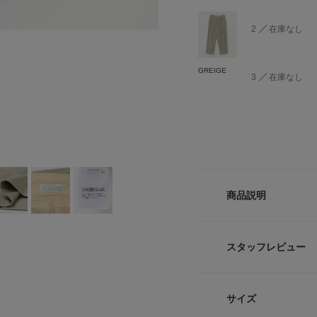
2
在庫なし
GREIGE
3
在庫なし
商品説明
上品に穿ける、ほど
スタッフレビュー
ヴィンテージのチノ
りとした腰回りから
シャツを合わせるだ
サイズ
れやすく、ブラック