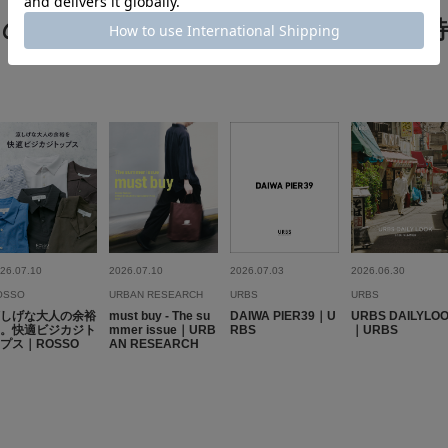
カテゴリ
透け感 : なし
この商品をチェックした人へのおすすめ特
★
2
伸縮性 : なし
タイプ
裏地 : なし
★
1
光沢 : なし
ポケット : あり
メーカー品番 : 26AAP
26.07.10
2026.07.10
2026.07.03
2026.06.30
OSSO
URBAN RESEARCH
URBS
URBS
しげな大人の余裕
must buy - The su
DAIWA PIER39｜U
URBS DAILYLO
。快適ビジカジト
mmer issue｜URB
RBS
｜URBS
プス｜ROSSO
AN RESEARCH