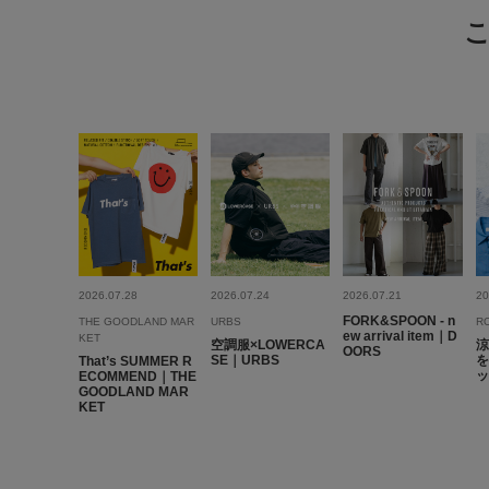
2026.07.28
2026.07.24
2026.07.21
20
FORK&SPOON - n
THE GOODLAND MAR
URBS
R
ew arrival item｜D
KET
空調服×LOWERCA
涼
OORS
SE｜URBS
を
That’s SUMMER R
ッ
ECOMMEND｜THE
GOODLAND MAR
KET