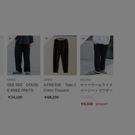
8
9
10
URBS
URBS
DOORS
SEE SEE DOUBL
A PRESSE Type.3
サマーウールライク
E KNEE PANTS
Chino Trousers
イージートラウザー
￥34,100
￥68,200
￥9,900
F
￥6,930
30%OFF