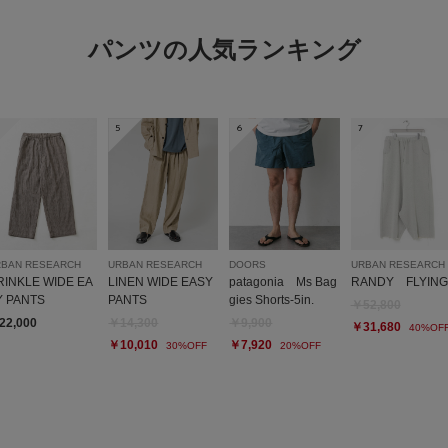
パンツの人気ランキング
5
6
7
RBAN RESEARCH
URBAN RESEARCH
DOORS
URBAN RESEARCH
RINKLE WIDE EA
LINEN WIDE EASY
patagonia Ms Bag
RANDY FLYING
Y PANTS
PANTS
gies Shorts-5in.
￥52,800
22,000
￥14,300
￥9,900
￥31,680
40%OF
￥10,010
￥7,920
30%OFF
20%OFF