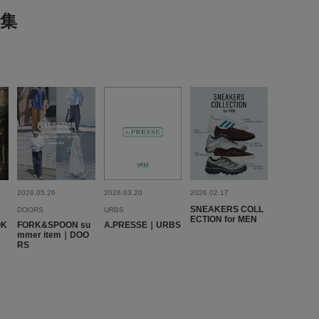
ボトム
パンツ
集
(0)
MEN
(0)
とじる
-04-45
レビューはありません。
とじる
2026.05.26
2026.03.20
2026.02.17
SNEAKERS COLL
DOORS
URBS
ECTION for MEN
OK
FORK&SPOON su
A.PRESSE｜URBS
とじる
mmer item｜DOO
RS