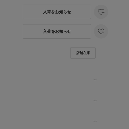
入荷をお知らせ
入荷をお知らせ
よくワイドな一本
パンを思わせる、深みのある表情が魅力です。すっき
、程よくゆとりを持たせたシルエットで、Tシャツや
レビューはありません。
けで様になります。春から初夏の軽い装いにも取り入
は引き締まった印象に、グレージュは柔らかさのある