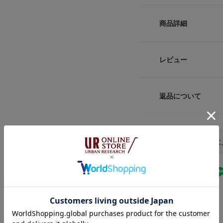
雰囲気に仕上がりま
日にも活躍する一本
サイズ
ウエス
商品詳細
【A.PRESSE / ア
2
80cm
A.PRESSEは、“CL
に、人々のワードロ
品番
3
84cm
レビュー
集・制作し、展開し
サイズ
サイズガイド
【2026 Autumn/W
返品について
トルソーボディーサイ
素材
レビュー
※商品画像は、光の
色味と異なって見え
原産国
※商品の色味の目安
A PRESSEをお気
洗濯表記
▼お気に入り登録の
お気に入り登録され
の確認が可能です。
★
5
お買い物リストの管
★
4
素材感
★
3