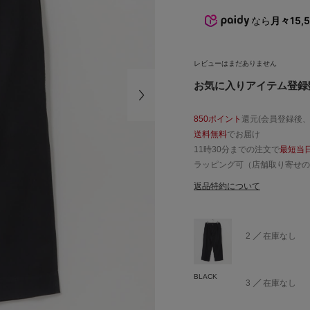
なら
月々15,
レビューはまだありません
お気に入りアイテム登録数
850ポイント
還元(会員登録後
送料無料
でお届け
11時30分までの注文で
最短当
ラッピング可（店舗取り寄せの
返品特約について
2
在庫なし
BLACK
3
在庫なし