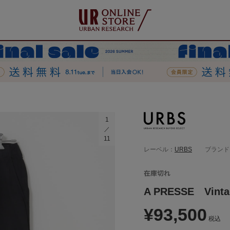
1
11
レーベル：
URBS
ブランド
A PRESSE Vintag
¥93,500
税込