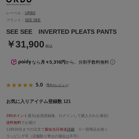
レーベル：
URBS
ブランド：
SEE SEE
SEE SEE INVERTED PLEATS PANTS
￥31,900
税込
なら
月々5,316円
から。分割手数料無料
5.0
1
(
件のレビュー)
お気に入りアイテム登録数 121
290ポイント
還元(会員登録後、ログインして購入された場合)
送料無料
でお届け
11時30分までの注文で
最短当日発送
詳細
※一部商品を除く
ラッピング可（店舗取り寄せの場合は不可）