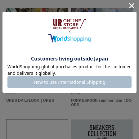
2026.06.30
2026.05.26
URBS
DOORS
URBS DAILYLOOK｜URBS
FORK&SPOON summer item｜DO
ORS