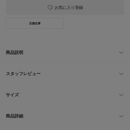
お気に入り登録
商品説明
TWO TUCK WIDE PANTSのワタリをさらに太めに、股下をやや短く設定し
た新型のツータックワイドパンツ。ツータックはインタック仕様に変更し、
スタッフレビュー
ウオッチポケットを加えたクラシックなスタイルにUPDATEしています。素
材は表面にドライ感を残しながら、膨らみのある風合いを持ったポリエステ
ルツイル素材を使用。ストレッチ性があり、速乾性と防シワの機能を持った
レビューはありません。
素材です。
サイズ
【SEE SEE / シーシー】
伝統工芸<静岡挽物>を継承する、HOMEWAREブランド。
サイズ
ウエスト
ヒップ
股上
股下
もも周り
ハンドメイドならではの、素材感や個体差を『個性』とし、伝統技術と革新
商品詳細
的デザインを融合させ、暮らしに豊かさをあたえます。
M
78cm
153.3cm
29.5cm
66cm
94cm
SEE SEEの洋服たちはずっと着たい服をテーマに、Directorである湯本氏の
これまでの経験や感性から作り出されています。