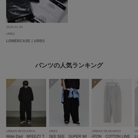
2026.01.30
URBS
LOWERCASE｜URBS
パンツの人気ランキング
1
2
3
URBAN RESEARCH
URBS
URBAN RESEARCH
U
Wide Dad BREEZY T
SEE SEE SUPER WI
ATON COTTON LINE
L