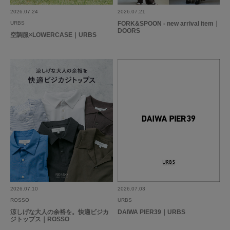
2026.07.24
2026.07.21
参考になった
0
Like!
0
URBS
FORK&SPOON - new arrival item｜
DOORS
空調服×LOWERCASE｜URBS
とじる
2026.07.10
2026.07.03
ROSSO
URBS
涼しげな大人の余裕を。快適ビジカ
DAIWA PIER39｜URBS
ジトップス｜ROSSO