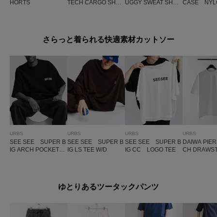
HORTS
TECH CARGO SHO
UGGY SWEAT SHO
CASE NYL
RTS
RTS
SE SHORT
さらっと着られる快適素材カットソー
URBS
URBS
URBS
URBS
SEE SEE SUPER B
SEE SEE SUPER B
SEE SEE SUPER B
DAIWA PIE
IG ARCH POCKET T
IG LS TEE W/D
IG CC LOGO TEE
CH DRAWST
EE
EE S/S
ゆとりあるツータックパンツ