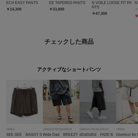
ECH EASY PANTS
DE TAPERED PANTS
N VOILE LOOSE FIT PA
N
NTS
￥14,300
￥33,000
￥
￥47,300
￥
チェックした商品
アクティブなショートパンツ
URBS
URBAN RESEARCH
URBAN RESEARCH
URBS
SEE SEE BAGGY S
Wide Dad BREEZY
dDdDdDd FADE B
Gramicci fo