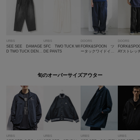
URBS
URBS
DOORS
DOORS
SEE SEE DAMAGE
SFC TWO TUCK WI
FORK&SPOON ツ
FORK&SPO
D TWO TUCK DENI
DE PANTS
ータックワイドイー
AYストレッ
M PANTS
ジーパンツ
ックパンツ
旬のオーバーサイズアウター
URBS
URBS
URBS
URBS