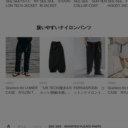
SEE SEE×S.F.C NY
SEE SEE STUDIU
SEE SEE SOUTIEN
SEE SEE F
LON TECH JACKET
M JACKET
COLLAR COAT
HOODY JAC
扱いやすいナイロンパンツ
URBS
EKAL
DOORS
URBS
Gramicci for LOWER
『UR TECH/撥水/UV
FORK&SPOON コ
Gramicci fo
CASE NYLON TRA
カット/接触冷感』ナ
ットンナイロンイー
CASE NYL
CK PANT
イロンタッサートラ
ジーパンツ
SE SHORT
ウザー
ボトム
パンツ
SEE SEE INVERTED PLEATS PANTS