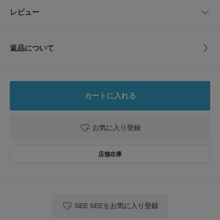
L
82cm
156.9cm
30cm
68cm
96cm
品番
BS26210-1040254
レビュー
とじる
【2026 Spring/Summer】【26SS】
XL
88cm
162.3cm
30.8cm
70cm
96.8cm
サイズ
M,L,XL,XXL
※サイズ詳細は、メーカー独自の採寸方法で計測したサイズです。予めご了
承ください。
返品について
XXL
94cm
167.7cm
31.6cm
72cm
99.6cm
素材
ポリエステル96% ポリウレタン4%
※商品画像は、光の当たり具合やパソコンなどの閲覧環境により、実際の色
レビュー
味と異なって見える場合がございます。予めご了承ください。
サイズガイド
※商品の色味の目安は、商品単体の画像をご参照ください。
原産国
日本
トルソーボディーサイズ
5.0
▼お気に入り登録のおすすめ▼
カートに入れる
お気に入り登録された商品は、マイページにて現在の価格情報や在庫状況の
洗濯表記
手洗い, ドライクリーニング
とじる
1
確認が可能です。
レビュー件数：
件
詳しい洗濯方法については、商品の品質表示タグを
お買い物リストの管理にぜひご利用ください。
ご覧ください
お気に入り登録
★
5
(1)
素材感
洗濯表示について
商品の取り扱いについて
★
4
(0)
透け感 : なし
伸縮性 : ややあり
★
3
(0)
カテゴリ
ボトム
パンツ
裏地 : なし
光沢 : なし
★
2
(0)
ポケット : あり
タイプ
MEN
SEE SEEをお気に入り登録
★
1
メーカー品番 : SS26-5-P01
(0)