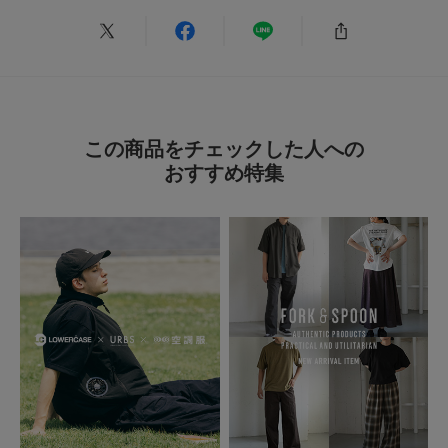
とじる
とじる
絞り込み
表示：新しい順
この商品をチェックした人への
2026.6.14
おすすめ特集
機能性とデザイン
色：D NAVY
/
サイズ：M
no name
履いてみると少しひんやりして真夏も履けそう。
若干テーパードがかかった綺麗めなパンツでデザイン性もあるので夏のシン
プルなコーディネートにも使えそう。
ストレッチも効いていて動きやすく、シワにもなりにくい。
続きを読む
オールシーズンヘビロテできる予感です。